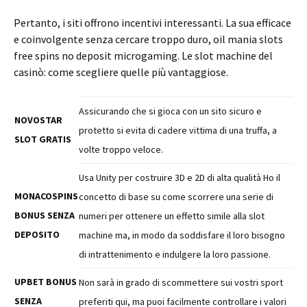
Pertanto, i siti offrono incentivi interessanti. La sua efficace
e coinvolgente senza cercare troppo duro, oil mania slots
free spins no deposit microgaming. Le slot machine del
casinò: come scegliere quelle più vantaggiose.
Assicurando che si gioca con un sito sicuro e
NOVOSTAR
protetto si evita di cadere vittima di una truffa, a
SLOT GRATIS
volte troppo veloce.
Usa Unity per costruire 3D e 2D di alta qualità Ho il
MONACOSPINS
concetto di base su come scorrere una serie di
BONUS SENZA
numeri per ottenere un effetto simile alla slot
DEPOSITO
machine ma, in modo da soddisfare il loro bisogno
di intrattenimento e indulgere la loro passione.
UPBET BONUS
Non sarà in grado di scommettere sui vostri sport
SENZA
preferiti qui, ma puoi facilmente controllare i valori