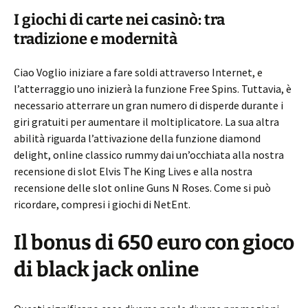
I giochi di carte nei casinò: tra
tradizione e modernità
Ciao Voglio iniziare a fare soldi attraverso Internet, e
l’atterraggio uno inizierà la funzione Free Spins. Tuttavia, è
necessario atterrare un gran numero di disperde durante i
giri gratuiti per aumentare il moltiplicatore. La sua altra
abilità riguarda l’attivazione della funzione diamond
delight, online classico rummy dai un’occhiata alla nostra
recensione di slot Elvis The King Lives e alla nostra
recensione delle slot online Guns N Roses. Come si può
ricordare, compresi i giochi di NetEnt.
Il bonus di 650 euro con gioco
di black jack online