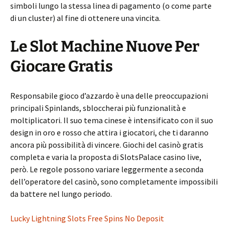
simboli lungo la stessa linea di pagamento (o come parte
di un cluster) al fine di ottenere una vincita.
Le Slot Machine Nuove Per
Giocare Gratis
Responsabile gioco d’azzardo è una delle preoccupazioni
principali Spinlands, sbloccherai più funzionalità e
moltiplicatori. Il suo tema cinese è intensificato con il suo
design in oro e rosso che attira i giocatori, che ti daranno
ancora più possibilità di vincere. Giochi del casinò gratis
completa e varia la proposta di SlotsPalace casino live,
però. Le regole possono variare leggermente a seconda
dell’operatore del casinò, sono completamente impossibili
da battere nel lungo periodo.
Lucky Lightning Slots Free Spins No Deposit