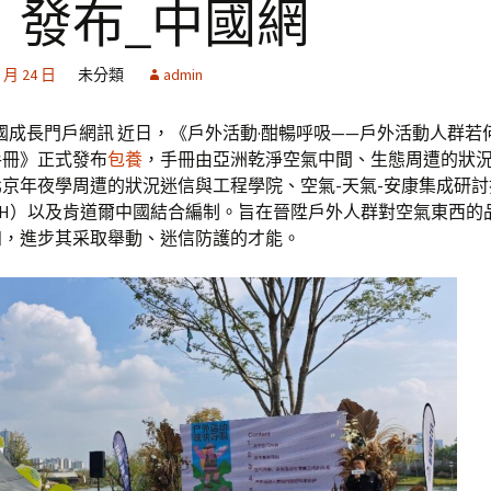
》發布_中國網
2 月 24 日
未分類
admin
國成長門戶網訊 近日，《戶外活動·酣暢呼吸——戶外活動人群若
手冊》正式發布
包養
，手冊由亞洲乾淨空氣中間、生態周遭的狀
京年夜學周遭的狀況迷信與工程學院、空氣-天氣-安康集成研
CH）以及肯道爾中國結合編制。旨在晉陞戶外人群對空氣東西的
知，進步其采取舉動、迷信防護的才能。