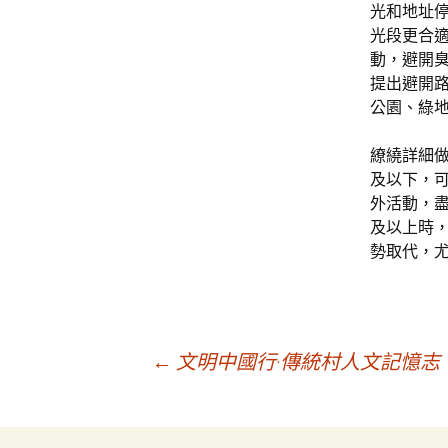
光和地址
光段更合
動，避開
提出避開
公園、綠
繚繞詳細做
及以下，可
外活動，盡
及以上時
勢取代，
文
←
文明中國行·傳統村人文記憶志
章