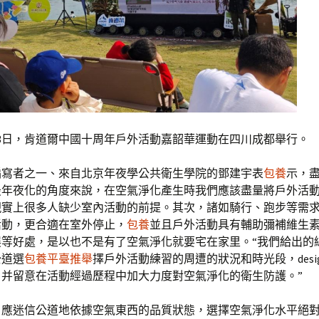
至3日，肯道爾中國十周年戶外活動嘉韶華運動在四川成都舉行。
編寫者之一、來自北京年夜學公共衛生學院的鄧建宇表
包養
示，
最年夜化的角度來說，在空氣淨化產生時我們應該盡量將戶外活
現實上很多人缺少室內活動的前提。其次，諸如騎行、跑步等需
活動，更合適在室外停止，
包養
並且戶外活動具有輔助彌補維生素
展等好處，是以也不是有了空氣淨化就要宅在家里。“我們給出的
公道選
包養平臺推舉
擇戶外活動練習的周遭的狀況和時光段，desi
，并留意在活動經過歷程中加大力度對空氣淨化的衛生防護。”
，應迷信公道地依據空氣東西的品質狀態，選擇空氣淨化水平絕