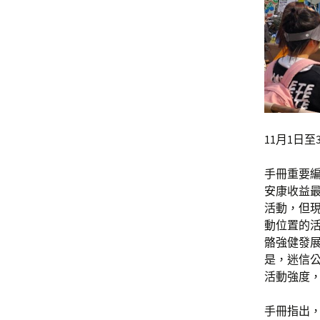
11月1日
手冊重要
安康收益
活動，但
動位置的
骼強健發
是，迷信
活動強度
手冊指出