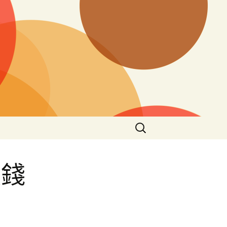
搜
尋
關
鍵
價錢
字:
手