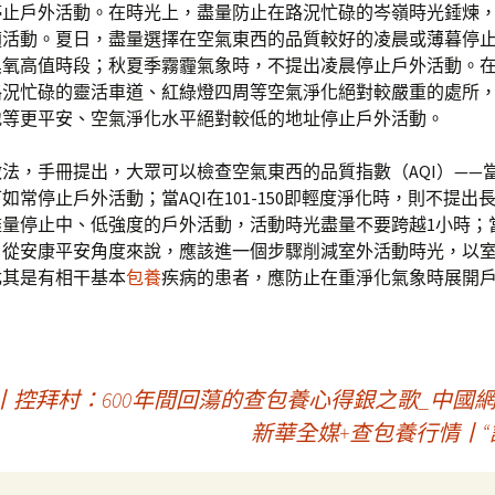
停止戶外活動。在時光上，盡量防止在路況忙碌的岑嶺時光錘煉
適活動。夏日，盡量選擇在空氣東西的品質較好的凌晨或薄暮停
臭氧高值時段；秋夏季霧霾氣象時，不提出凌晨停止戶外活動。
路況忙碌的靈活車道、紅綠燈四周等空氣淨化絕對較嚴重的處所
地等更平安、空氣淨化水平絕對較低的地址停止戶外活動。
法，手冊提出，大眾可以檢查空氣東西的品質指數（AQI）——當AQ
如常停止戶外活動；當AQI在101-150即輕度淨化時，則不提出
量停止中、低強度的戶外活動，活動時光盡量不要跨越1小時；當A
，從安康平安角度來說，應該進一個步驟削減室外活動時光，以
尤其是有相干基本
包養
疾病的患者，應防止在重淨化氣象時展開
丨控拜村：600年間回蕩的查包養心得銀之歌_中國
新華全媒+查包養行情丨“