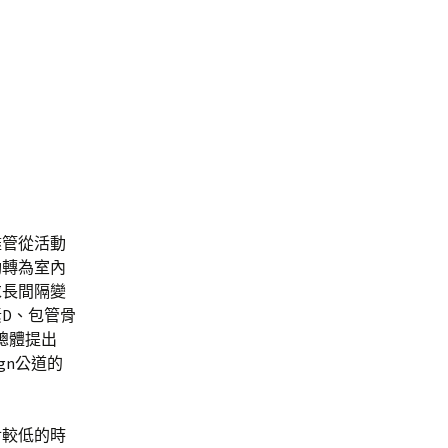
盡管從活動
動轉為室內
求長間隔變
D、包管骨
總體提出
gn公道的
對較低的時