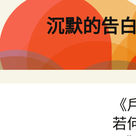
跳
至
主
沉默的告
要
內
容
《
若