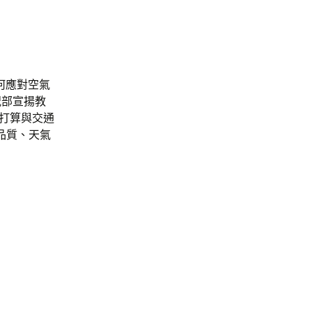
何應對空氣
況部宣揚教
討打算與交通
品質、天氣