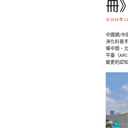
冊
2024 年 1
中國網/中
淨化科普
導中間、北
平臺（AR
變更的認