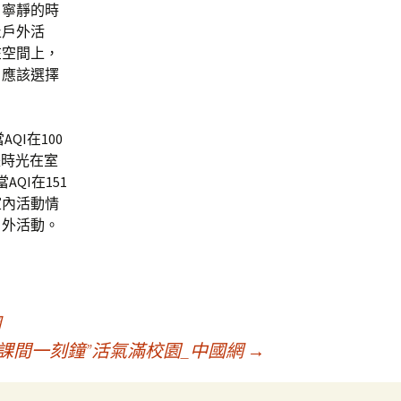
，寧靜的時
止戶外活
在空間上，
，應該選擇
I在100
長時光在室
QI在151
室內活動情
戶外活動。
網
課間一刻鐘”活氣滿校園_中國網
→