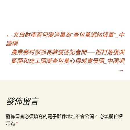
文
←
文旅財產若何變流量為“查包養網站留量”_中
國網
農業鄉村部部長韓俊答記者問——把村落復興
章
藍圖和施工圖變查包養心得成實景圖_中國網
→
導
覽
發佈留言
發佈留言必須填寫的電子郵件地址不會公開。
必填欄位標
示為
*