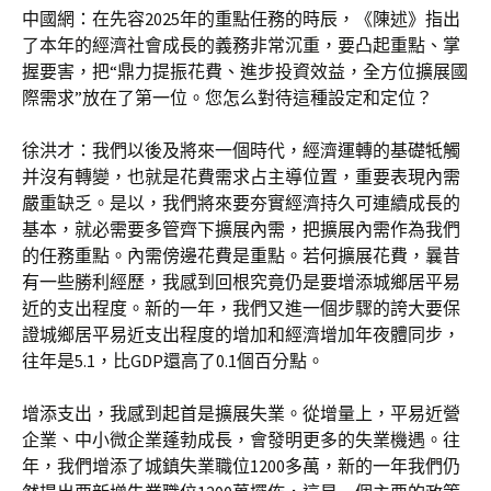
中國網：在先容2025年的重點任務的時辰，《陳述》指出
了本年的經濟社會成長的義務非常沉重，要凸起重點、掌
握要害，把“鼎力提振花費、進步投資效益，全方位擴展國
際需求”放在了第一位。您怎么對待這種設定和定位？
徐洪才：我們以後及將來一個時代，經濟運轉的基礎牴觸
并沒有轉變，也就是花費需求占主導位置，重要表現內需
嚴重缺乏。是以，我們將來要夯實經濟持久可連續成長的
基本，就必需要多管齊下擴展內需，把擴展內需作為我們
的任務重點。內需傍邊花費是重點。若何擴展花費，曩昔
有一些勝利經歷，我感到回根究竟仍是要增添城鄉居平易
近的支出程度。新的一年，我們又進一個步驟的誇大要保
證城鄉居平易近支出程度的增加和經濟增加年夜體同步，
往年是5.1，比GDP還高了0.1個百分點。
增添支出，我感到起首是擴展失業。從增量上，平易近營
企業、中小微企業蓬勃成長，會發明更多的失業機遇。往
年，我們增添了城鎮失業職位1200多萬，新的一年我們仍