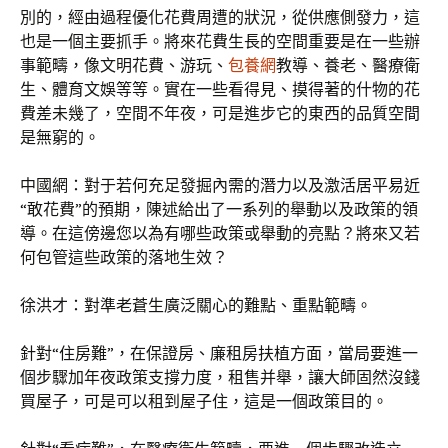
別的，經由過程優化花費周遭的狀況，從供應側發力，這
也是一個主要抓手。將來花費生長的空間重要是在一些辦
事範疇，像文明花費、游玩、
包養網
教導、養老、醫療衛
生、體育文娛等等。實在一些看得見、摸得著的什物的花
費差未幾了，空間不年夜，可是進步它的東西的品質空間
是無窮的。
中國網：對于若何充足發掘內需的潛力以及激活居平易近
“敢花費”的預期，陳述給出了一系列的舉動以及政策的領
導。在這傍邊您以為有哪些政策或舉動的亮點？將來又若
何包管這些政策的落地生效？
徐洪才：對準老蒼生廣泛關心的難點、重點範疇。
針對“住房難”，在保證房、廉租房扶植方面，當局要進一
個步驟加年夜政策支撐力度，租售并舉，讓大師固然沒錢
買屋子，可是可以租到屋子住，這是一個政策目的。