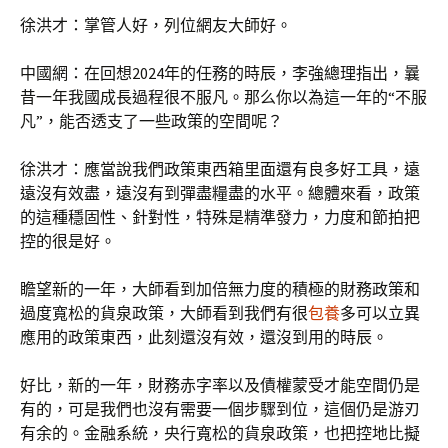
徐洪才：掌管人好，列位網友大師好。
中國網：在回想2024年的任務的時辰，李強總理指出，曩
昔一年我國成長過程很不服凡。那么你以為這一年的“不服
凡”，能否透支了一些政策的空間呢？
徐洪才：應當說我們政策東西箱里面還有良多好工具，遠
遠沒有效盡，遠沒有到彈盡糧盡的水平。總體來看，政策
的這種穩固性、針對性，特殊是精準發力，力度和節拍把
控的很是好。
瞻望新的一年，大師看到加倍無力度的積極的財務政策和
過度寬松的貨泉政策，大師看到我們有很
包養
多可以立異
應用的政策東西，此刻還沒有效，還沒到用的時辰。
好比，新的一年，財務赤字率以及債權蒙受才能空間仍是
有的，可是我們也沒有需要一個步驟到位，這個仍是游刃
有余的。金融系統，央行寬松的貨泉政策，也把控地比擬