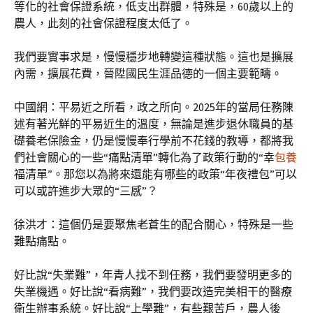
等化的社會保證系統，低支出群體，特殊是，60歲以上的
農人，此刻的社會保證程度太低了。
我們要實事求是，慢慢穩步地轉變這種狀態。這也是擴展
內需，擴展花費，晉陞國民生涯品德的一個主要範疇。
中國網：平易近之所看，政之所向。2025年的當局任務陳
述有著光鮮的平易近生的溫度，無論是進步退休職員的基
礎養老保險金，仍是慢慢奉行學前不花錢的教導，都將我
們社會關心的一些“痛點清單”轉化為了政策行動的“幸
包養
福清單”。那您以為將來還能有哪些的政策“年夜禮包”可以
可以或許進步大眾的“三感”？
徐洪才：這個仍是要聚焦老蒼生的配合關心，特殊是一些
難點痛點。
好比說“失業難”，年青人找不到任務，我們要發明更多的
失業機遇。好比說“看病難”，我們要改造完美相干的醫療
衛生辦事系統。好比說“上學難”，有些艱苦戶，農人後