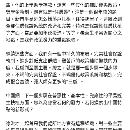
輩，他的上學助學存款，還有一些其他的補助優惠政策，
獎學金軌制。還有就是“住房難”，這是一個很年夜的題
目，新市平易近怎么樣落戶扎根，住得起屋子，這觸及到
全部住房保證系統的改造和完美，特殊是保證性住房扶植
等方面，當局要加年夜投進，等等。老蒼生平易近關心之
地點，是我們政策發力的重點範疇。
繚繞這些方面，我們有一個中持久的布局，完美社會保證
軌制，進步對低支出群體、艱苦戶的政策補助攙扶的力
度，我感到至關主要。總之，就是要一個步驟一個步驟
來，不竭的完美社會保證，不竭優化政策系統和構造，完
成配合富饒，讓大師有更多的“三感”。
中國網：下一個步驟在普惠性、基本性、兜底性的平易近
生扶植方面，您以為應當若何的發力，若何摸索出中國特
點的新形式？
徐洪才：起首是我們處所地方官有這種認識，對一些主要