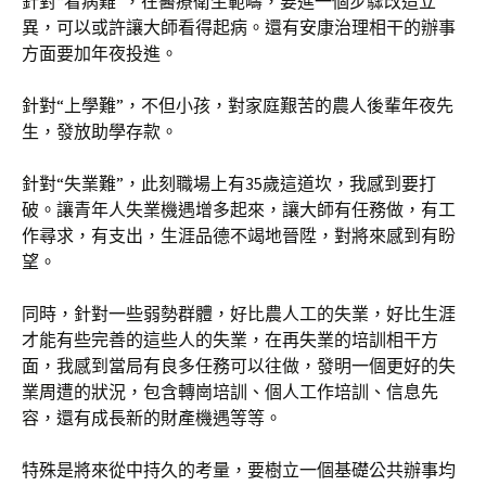
針對“看病難”，在醫療衛生範疇，要進一個步驟改造立
異，可以或許讓大師看得起病。還有安康治理相干的辦事
方面要加年夜投進。
針對“上學難”，不但小孩，對家庭艱苦的農人後輩年夜先
生，發放助學存款。
針對“失業難”，此刻職場上有35歲這道坎，我感到要打
破。讓青年人失業機遇增多起來，讓大師有任務做，有工
作尋求，有支出，生涯品德不竭地晉陞，對將來感到有盼
望。
同時，針對一些弱勢群體，好比農人工的失業，好比生涯
才能有些完善的這些人的失業，在再失業的培訓相干方
面，我感到當局有良多任務可以往做，發明一個更好的失
業周遭的狀況，包含轉崗培訓、個人工作培訓、信息先
容，還有成長新的財產機遇等等。
特殊是將來從中持久的考量，要樹立一個基礎公共辦事均