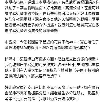
本舉措措施、通訊基本舉措措施，有些處所曾經開端改造
試點了。某些範疇里面，好比高鐵、高速公路，甚至可以
讓平易近營本錢控股。在有些範疇可以參股，好比像核電
這些年夜國重器。還有良多其他的天然壟斷的範疇，讓平
易近營本錢有更多的介入機遇。我感到這也是實其實在激
勵平易近營經濟成長的政策舉動。
中國網：今朝我國居平易近的花費率為40%，實在遠低于
國際均勻56%的程度。您以為這是哪些緣由形成的？
徐洪才：這個緣由有良多方面。起首是支出分派的構造。
我們城鄉居平易近的可安排支出占全部公民支出的比重偏
低，此刻有人說大要是44%擺佈，這種情形是由于特別的
國情所決議的，將來要靠改造了。
好比說當局的支出占比能不克不及降上去一點，還有國有
企業能不克不及擴展分紅，讓老蒼生多分送朋友一點盈利
等等。更主要的是，我感到仍是要增添支出。