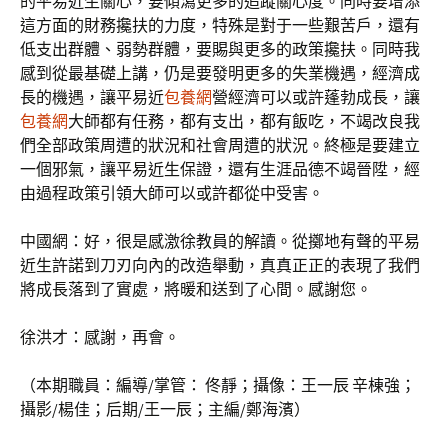
的平易近生關心，要傾瀉更多的追蹤關心度。同時要增添
這方面的財務攙扶的力度，特殊是對于一些艱苦戶，還有
低支出群體、弱勢群體，要賜與更多的政策攙扶。同時我
感到從最基礎上講，仍是要發明更多的失業機遇，經濟成
長的機遇，讓平易近
包養網
營經濟可以或許蓬勃成長，讓
包養網
大師都有任務，都有支出，都有飯吃，不竭改良我
們全部政策周遭的狀況和社會周遭的狀況。終極是要建立
一個邪氣，讓平易近生保證，還有生涯品德不竭晉陞，經
由過程政策引領大師可以或許都從中受害。
中國網：好，很是感激徐教員的解讀。從擲地有聲的平易
近生許諾到刀刃向內的改造舉動，真真正正的表現了我們
將成長落到了實處，將暖和送到了心間。感謝您。
徐洪才：感謝，再會。
（本期職員：編導/掌管： 佟靜；攝像：王一辰 辛棟強；
攝影/楊佳；后期/王一辰；主編/鄭海濱）