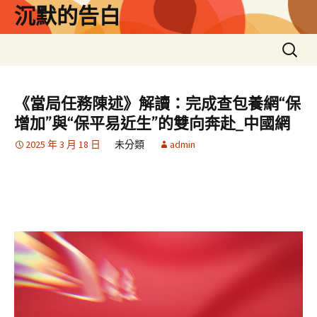
跳
沉默的告白
至
主
搜
要
尋
內
關
容
鍵
《當局任務陳述》解讀：完成查包養網“保
字:
增加”與“保平易近生”的雙向奔赴_中國網
2025 年 3 月 18 日
未分類
admin