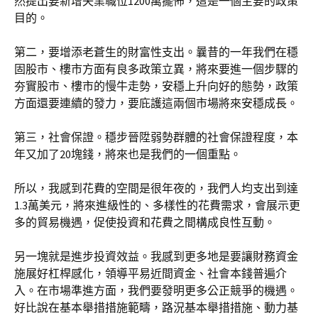
然提出要新增失業職位1200萬擺佈，這是一個主要的政策
目的。
第二，要增添老蒼生的財富性支出。曩昔的一年我們在穩
固股市、樓市方面有良多政策立異，將來要進一個步驟的
夯實股市、樓市的慢牛走勢，安穩上升向好的態勢，政策
方面還要連續的發力，要庇護這兩個市場將來安穩成長。
第三，社會保證。穩步晉陞弱勢群體的社會保證程度，本
年又加了20塊錢，將來也是我們的一個重點。
所以，我感到花費的空間是很年夜的，我們人均支出到達
1.3萬美元，將來進級性的、多樣性的花費需求，會展示更
多的貿易機遇，促使投資和花費之間構成良性互動。
另一塊就是進步投資效益。我感到更多地是要讓財務資金
施展好杠桿感化，領導平易近間資金、社會本錢普遍介
入。在市場準進方面，我們要發明更多公正競爭的機遇。
好比說在基本舉措措施範疇，路況基本舉措措施、動力基