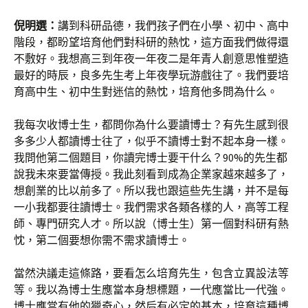
倪明選：
講到科研品德，我們孩子們在小學、初中、高中
階段，都盼望培育他們對科研的熱忱，這方面我們做得還
不敷好。我想高三到年夜一年夜二是年青人創意思惟塑造
最好的時辰，良多先生考上年夜學玩游戲往了。我們要培
育高中生、初中生對迷信的熱忱，培育他多問為什么。
我每次收博士生，都問你為什么要讀博士？有先生感到很
多多少人都讀博士往了，似乎不讀博士對不起本身一樣。
我問他第二個題目，你讀完博士要干什么？90%的先生都
說我未來要當傳授。我此刻看到成為企業家越來越多了，
想創業的比以前多了。所以我也跟這些先生講，并不是每
一小我都要往讀博士。我們需求各類各樣的人，高等工程
師、專門研究人才。所以說（博士生）第一個對科研有熱
忱，第二個要想你需不需求讀博士。
當然決議走這條路，要看怎么培育先生，包含立異設法等
等。我以為博士生應當本身想標題，一代應當比一代強。
博士應當有他的獵奇心，然后有必定的基本，培育這種博