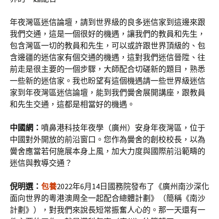
年夜灣區迷信論壇，請到世界級的良多迷信家到這邊來跟
我們交通，這是一個很好的機遇，讓我們的教員和先生，
包含灣區一切的教員和先生，可以或許跟世界頂級的、包
含邊疆的迷信家有個交通的機遇，這對我們迷信晉陞、往
前走是很主要的一個步驟，大師配合切磋新的題目，熟悉
一些新的迷信家。我也盼望有這個機遇請一些世界級迷信
家到年夜灣區迷信論壇，能到我們黌舍展開講座，跟教員
和先生交通，這都是相當好的機遇。
中國網：
噴鼻港科技年夜學（廣州）安身年夜灣區，位于
中國對外開放的前沿窗口。您作為黌舍的創校校長，以為
黌舍應當若何施展本身上風，加大力度與國際前沿範疇的
迷信與教導交通？
倪明選：
包養
2022年6月14日國務院發布了《廣州南沙深化
面向世界的粵港澳周全一起配合總體計劃》（簡稱《南沙
計劃》），對我們來說長短常振奮人心的。那一天還有一