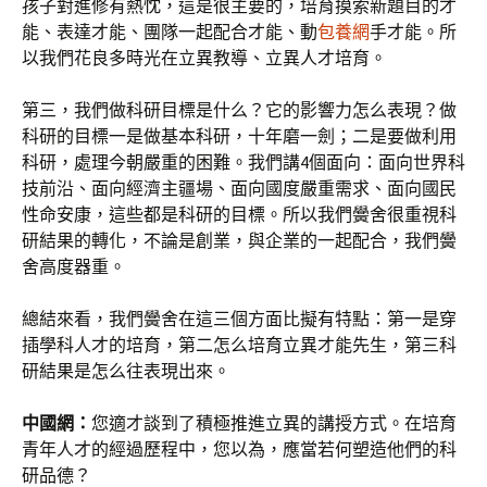
孩子對進修有熱忱，這是很主要的，培育摸索新題目的才
能、表達才能、團隊一起配合才能、動
包養網
手才能。所
以我們花良多時光在立異教導、立異人才培育。
第三，我們做科研目標是什么？它的影響力怎么表現？做
科研的目標一是做基本科研，十年磨一劍；二是要做利用
科研，處理今朝嚴重的困難。我們講4個面向：面向世界科
技前沿、面向經濟主疆場、面向國度嚴重需求、面向國民
性命安康，這些都是科研的目標。所以我們黌舍很重視科
研結果的轉化，不論是創業，與企業的一起配合，我們黌
舍高度器重。
總結來看，我們黌舍在這三個方面比擬有特點：第一是穿
插學科人才的培育，第二怎么培育立異才能先生，第三科
研結果是怎么往表現出來。
中國網：
您適才談到了積極推進立異的講授方式。在培育
青年人才的經過歷程中，您以為，應當若何塑造他們的科
研品德？