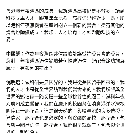
粵港澳年夜灣區的成長，我想灣區高校仍是不敷多，講到
科技立異人才，跟京津冀比擬，高校仍是絕對少一點。所
以港科年夜無機會在廣州樹立一個新的黌舍，還有其他的
黌舍也陸續成立。我想，人才培育，才幹帶動科技的立
異。
中國網：
作為年夜灣區迷信論壇計謀徵詢委員會的委員，
您對于年夜灣區迷信論壇若何推進迷信一起配合範疇施展
感化，有如何的提出？
倪明選：
做科研是無國界的，我是從美國留學回來的，我
們的人才也是從全世界請到我們黌舍來的。我們盼望與全
世界的迷信家一路切磋一些全球挑釁性的題目。港科年夜
到廣州成立黌舍，我們在廣州的校園與在噴鼻港淨水灣校
園停止一起配合，這是很天然的；與噴鼻港的良多傳授、
迷信家一起配合也是必定的，與邊疆的高校一起配合，包
含與中國迷信院一起配合，我們很早就做了，包含與全世
界的一起配合。