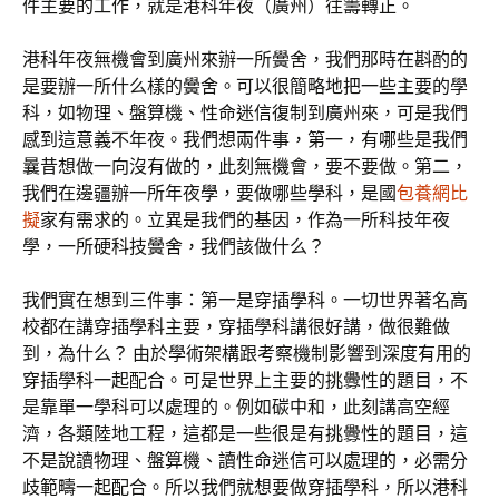
件主要的工作，就是港科年夜（廣州）往籌轉正。
港科年夜無機會到廣州來辦一所黌舍，我們那時在斟酌的
是要辦一所什么樣的黌舍。可以很簡略地把一些主要的學
科，如物理、盤算機、性命迷信復制到廣州來，可是我們
感到這意義不年夜。我們想兩件事，第一，有哪些是我們
曩昔想做一向沒有做的，此刻無機會，要不要做。第二，
我們在邊疆辦一所年夜學，要做哪些學科，是國
包養網比
擬
家有需求的。立異是我們的基因，作為一所科技年夜
學，一所硬科技黌舍，我們該做什么？
我們實在想到三件事：第一是穿插學科。一切世界著名高
校都在講穿插學科主要，穿插學科講很好講，做很難做
到，為什么？ 由於學術架構跟考察機制影響到深度有用的
穿插學科一起配合。可是世界上主要的挑釁性的題目，不
是靠單一學科可以處理的。例如碳中和，此刻講高空經
濟，各類陸地工程，這都是一些很是有挑釁性的題目，這
不是說讀物理、盤算機、讀性命迷信可以處理的，必需分
歧範疇一起配合。所以我們就想要做穿插學科，所以港科