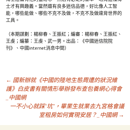
士才有興趣義。當然還有良多迷信品德，好比像人工智
能，哪些能做、哪些不克不及做，不克不及做違背世界的
工具。
（本期謀劃：楊柳春、王振紅；編審：楊柳春、王振紅、
王虔；編纂：王虔、武一男。出品：《中國迷信院院
刊》、中國internet消息中間）
文
←
國新辦就《中國的陸地生態周遭的狀況維
護》白皮書有關情形舉辦發布查包養網心得會
_中國網
章
一不小心就踩“坑”，畢業生就業去九宮格會議
室租房如何實現安居？_中國網
→
導