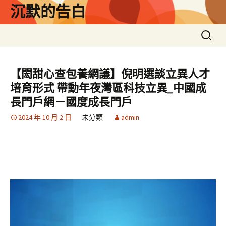
跳
沉默的告白
至
主
搜
要
尋
內
關
容
鍵
【閎甜心查包養網議】倪明選談立異人才
字:
培育形式 帶動年夜灣區科技立異_中國成
長門戶網－國度成長門戶
2024 年 10 月 2 日
未分類
admin