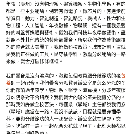
年夜（廣州）沒有物理系、盤算機系、生物化學系，有的
都是一些主要範疇，例若有微電子，做芯片的，有進步前
輩資料，動力、智能制造、智能路況、機械人、性命和生
物工程、人工智能、年夜數據、物聯網，還有一個我最愛
好的叫盤算媒體與藝術。假如我們科技年夜學做藝術，盡
對照不外其他傳統的藝術類黌舍，所以我們作為藝術跟技
巧的整合就太美麗了。我們做科技政策、城市計劃，這就
是我們正在做的工具，是穿插學科，激勵分歧範疇的一路
來做，黌舍打破條條框框。
我們黌舍是沒有鴻溝的，激勵每個教員跟分歧範疇的老
包
養
師一起配合。我們黌舍分派教員辦公室是怎么分派的？
你們都讀過年夜學，物理系、醫學、盤算機，分歧年夜樓
分歧院系對不合錯誤？我們黌舍的辦公室是隨機分派的。
那時我如許做全校否決，每個系（學域）主任都說我們系
（學域）應當在一路，我說不該該，目標就是要穿插學
科，要與分歧範疇的人一起配合。辦公室就在隔鄰，交
通、吃飯在一路，一起配合火花就呈現了。此刻大師都以
為這是一個好政策。