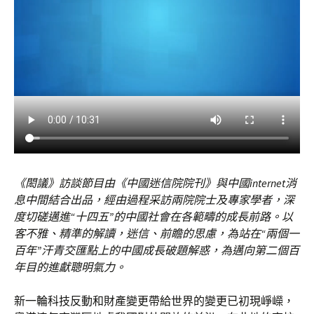
《閎議》訪談節目由《中國迷信院院刊》與中國internet消
息中間結合出品，經由過程采訪兩院院士及專家學者，深
度切磋邁進“十四五”的中國社會在各範疇的成長前路。以
客不雅、精準的解讀，迷信、前瞻的思慮，為站在“兩個一
百年”汗青交匯點上的中國成長破題解惑，為邁向第二個百
年目的進獻聰明氣力。
新一輪科技反動和財產變更帶給世界的變更已初現崢嶸，