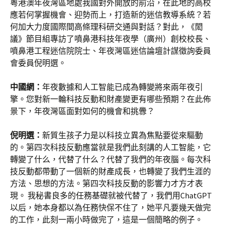
粵港澳年夜灣區地處我國對外開放的前沿，在此地的高校
應若何掌握機會、迎勢而上，打造新的迷信教導系統？若
何加大力度國際間高條理科研交通與對話？對此，《閎
議》節目組專訪了噴鼻港科技年夜學（廣州）創校校長、
噴鼻港工程迷信院院士、年夜灣區迷信論壇計謀徵詢委員
會委員倪明選。
中國網：
年夜數據和人工智能已成為轉變將來兩年夜引
擎。您對新一輪科技反動和財產變更有哪些預期？在此佈
景下，年夜灣區面對如何的機會和挑釁？
倪明選：
新質生孩子力是以科技立異為焦點要從來驅動
的。第四次科技反動應當就是我們此刻講的人工智能，它
轉變了什么，代替了什么？代替了我們的年夜腦。每次科
技反動都帶動了一個新的財產成長，也轉變了我們生涯的
方法、思想的方法。第四次科技反動的影響力才方才表
現。 我秘書良多的任務基礎就被代替了，我們用ChatGPT
以后，她本身都以為任務快保不住了，她平凡要幾天做完
的工作，此刻一兩小時做完了，這是一個簡略的例子。