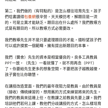
第二，我們做的（有特點的）是怎么樣往培育先生。孩子
們唸書讀得
包養網
很辛勞，天天模仿考，解題目是一流
的，可是立異才能缺乏。題目出在什么處所？我們教導方
式是有題目的，所以教導方式必需要改。
我們教導先生并不是只要處理題目的才能，還盼望孩子們
可以或許摸索一個範疇，擁有提出新題目的本事。
我們（黌舍）先生的資本是相當優良的。良多工具教員
PPT一放，（先生）一看就懂了，就不用再念（PPT）
了。你要給先生更多的想象空間，不要把孩子越教越傻，
孩子實在比你聰慧。
在講授改造里面，我們的最年夜阻力是教員，由於教員是
（接收）傳統練習的，想用舊的方式來練習將來的先生。
我們的教員來這邊上任，在教課之前教員先要上課。我們
培訓他們若何上課，教他們分歧講授的方式，怎么樣培育