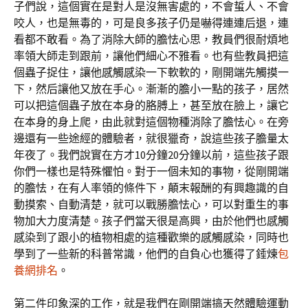
子們說，這個實在是對人是沒無害處的，不會蜇人、不會
咬人，也是無毒的，可是良多孩子仍是嚇得連連后退，連
看都不敢看。為了消除大師的膽怯心思，教員們很耐煩地
率領大師走到跟前，讓他們細心不雅看。也有些教員把這
個蟲子捉住，讓他感觸感染一下軟軟的，剛開端先觸摸一
下，然后讓他又放在手心。漸漸的膽小一點的孩子，居然
可以把這個蟲子放在本身的胳膊上，甚至放在臉上，讓它
在本身的身上爬，由此就對這個物種消除了膽怯心。在旁
邊還有一些途經的體驗者，就很獵奇，說這些孩子膽量太
年夜了。我們說實在方才10分鐘20分鐘以前，這些孩子跟
你們一樣也是特殊懼怕。對于一個未知的事物，從剛開端
的膽怯，在有人率領的條件下，顛末報酬的有興趣識的自
動摸索、自動清楚，就可以戰勝膽怯心，可以對重生的事
物加大力度清楚。孩子們當天很是高興，由於他們也感觸
感染到了跟小的植物相處的這種歡樂的感觸感染，同時也
學到了一些新的科普常識，他們的自負心也獲得了錘煉
包
養網排名
。
第二件印象深的工作，就是我們在剛開端搞天然體驗運動