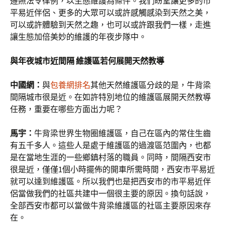
遵照法令律例，以生態維護為條件。我們盼望讓更多的市
平易近伴侶、更多的大眾可以或許感觸感染到天然之美，
可以或許體驗到天然之趣，也可以或許跟我們一樣，走進
讓生態加倍美妙的維護的年夜步隊中。
與年夜城市近間隔 維護區若何展開天然教導
中國網：
與
包養網排名
其他天然維護區分歧的是，牛背梁
間隔城市很是近。在如許特別地位的維護區展開天然教導
任務，重要在哪些方面出力呢？
馬宇：
牛背梁世界生物圈維護區，自己在區內的常住生齒
有五千多人。這些人是處于維護區的過渡區范圍內，也都
是在當地生涯的一些鄉鎮村落的職員。同時，間隔西安市
很是近，僅僅1個小時擺佈的開車所需時間，西安市平易近
就可以達到維護區。所以我們也是把西安市的市平易近伴
侶當做我們的社區共建中一個很主要的原因。換句話說，
全部西安市都可以當做牛背梁維護區的社區主要原因來存
在。