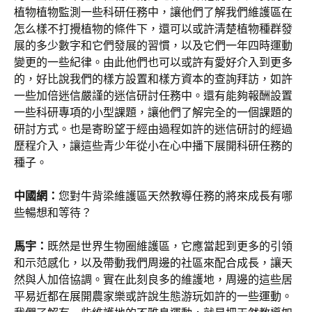
植物植物監測一些科研任務中，讓他們了解我們維護區在
怎么樣不打攪植物的條件下，還可以或許清楚植物種群發
展的多少數字和它們發展的習慣，以及它們一年四時運動
變更的一些紀律。由此他們也可以或許有愛好介入到更多
的，好比說我們的樣方設置和樣方資本的查詢拜訪，如許
一些加倍迷信嚴謹的迷信研討任務中。還有能夠報酬設置
一些科研專項的小型課題，讓他們了解完全的一個課題的
研討方式。也是寄盼望于經由過程如許的迷信研討的經過
歷程介入，讓這些青少年從小在心中播下展開科研任務的
種子。
中國網：
您對牛背梁維護區天然教導任務的將來成長有哪
些暢想和等待？
馬宇：
既然是世界生物圈維護區，它應當起到更多的引領
和示范感化，以及帶動我們周邊的社區來配合成長，讓天
然與人加倍協調。實在此刻良多的維護地，周邊的這些居
平易近都在展開農家樂或許說生態游玩如許的一些運動。