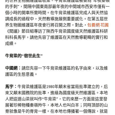
的世界生物圈維護區收集。牛背梁維護區被譽為“年夜秦嶺
的手刺”，間隔中國東南部最年夜的中間城市西安市僅有一
個小時的開車所需時間。在牛背梁維護區完成人與天然協
調成長的過程中，天然教導施展側重要感化。在第五屆世
界生物圈維護區年夜會行將召開之際，對此，
包養網 花圃
《閎議》節目組專訪了陜西牛背梁國度級天然維護區科研
科科長馬宇，請他先容了維護區在天然教導範疇的實行和
成績。
牛背梁的“宿世此生”
中國網：
請您先容一下牛背梁維護區的名字由來，以及維
護區的生態意義。
馬宇：
牛背梁維護區是1980年顛末省當局批準建立的，后
來又顛末國務院的批準，進級為國度級天然維護區。本地
人把這道山梁就叫作“牛背梁”，它的來歷一方面是這里發
展著珍稀物種秦嶺羚牛，本地人也叫白羊；同時頂部的山
脊就像是牛的脊背一樣。在本地也傳播著一個傳說，就是