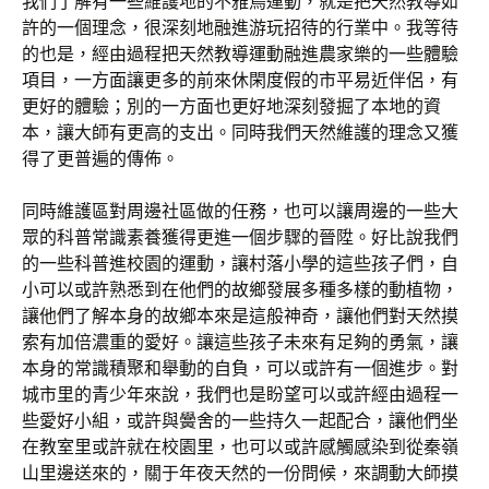
我們了解有一些維護地的不雅鳥運動，就是把天然教導如
許的一個理念，很深刻地融進游玩招待的行業中。我等待
的也是，經由過程把天然教導運動融進農家樂的一些體驗
項目，一方面讓更多的前來休閑度假的市平易近伴侶，有
更好的體驗；別的一方面也更好地深刻發掘了本地的資
本，讓大師有更高的支出。同時我們天然維護的理念又獲
得了更普遍的傳佈。
同時維護區對周邊社區做的任務，也可以讓周邊的一些大
眾的科普常識素養獲得更進一個步驟的晉陞。好比說我們
的一些科普進校園的運動，讓村落小學的這些孩子們，自
小可以或許熟悉到在他們的故鄉發展多種多樣的動植物，
讓他們了解本身的故鄉本來是這般神奇，讓他們對天然摸
索有加倍濃重的愛好。讓這些孩子未來有足夠的勇氣，讓
本身的常識積聚和舉動的自負，可以或許有一個進步。對
城市里的青少年來說，我們也是盼望可以或許經由過程一
些愛好小組，或許與黌舍的一些持久一起配合，讓他們坐
在教室里或許就在校園里，也可以或許感觸感染到從秦嶺
山里邊送來的，關于年夜天然的一份問候，來調動大師摸