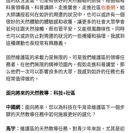
遭的狀況里面，也是有很好的天然體驗的前提。經由過程
科普領導員、科普講師，走進黌舍，走進社區
包養網
，給
大師講授若何在如許的周遭的狀況中，也可以或許有一個
很好的天然體驗的體驗感和收獲，讓更多的社會大眾學會
若何往跟天然接觸，既包管平安，又能很風趣味性，同時
也可以或許防止對周遭的狀況的一些攪擾和損壞，我感到
這種運動也長短常有興趣義。
固然維護區的承載力是無限的，可是我們維護區的領導任
務者，在他們無限的精神范圍內，假如走進科普講堂，那
么他們一次可以影響良多的大眾，我感到如許的任務也長
短常值得做的。
面向將來的天然教導：科技+社區
中國網：
面向將來，您以為科技在牛背梁維護區下一個步
驟的天然教導任務中若何施展更好的感化？
馬宇：
維護區的天然教導任務，對青少年來說，尤其是初