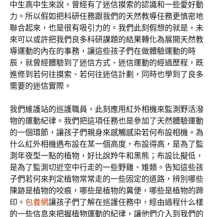
中生高中生來說，曾經有了迷信摸索的認識和一些愛好動
力。所以假如把科研任務跟我們的天然教導任務更慎密地
聯合起來，也是很有吸引力的。我們此刻假想的就是，未
來可以或許把我們良多科研課題的結果轉化為展開天然教
導運動的內在的事務，讓這些孩子們在做體驗運動的時
辰，就曾經體驗到了迷信方式、迷信運動的經過歷程，既
進修到若何往摸索、若何往迷信計劃，同時也學到了良多
需要的迷信實際。
我們維護站的巡護職員，此刻應用紅外相機來監測野活潑
物的運動紀律。我們把這項任務也是參加了天然體驗運動
的一個環節，讓孩子們親身來感觸感染若何布設相機。為
什么紅外相機遇布設在某一個高度，布設得高，是為了監
測年夜型一點的植物，好比說羚牛和黑熊；布設比擬低，
是為了監測切近空中行走的一些野雞、雉類。告知這些孩
子們若何來判定植物常常走的一些固定的道路，辨別哪些
陳跡是植物的咬痕，哪些是植物的糞便，哪些是植物的蹄
印。
包養網
讓孩子們了解在巡護任務中，經由過程什么樣
的一些信息來把握植物運動的紀律，讓他們介入到我們的