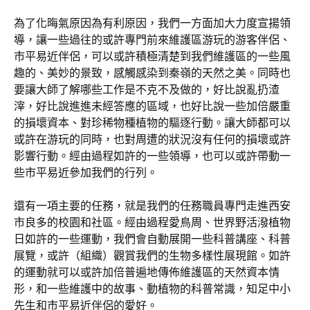
為了化晦氣原因為有利原因，我們一方面加大力度宣揚領
導，讓一些過往的或許專門前來維護區游玩的游客伴侶、
市平易近伴侶，可以或許積極清楚到我們維護區的一些風
趣的、美妙的景致，感觸感染到秦嶺的天然之美。同時也
要讓大師了解哪些工作是不克不及做的，好比說亂扔渣
滓，好比說進進未經答應的區域，也好比說一些加倍嚴重
的損壞資本、對珍稀物種植物的驅逐行動。讓大師都可以
或許在游玩的同時，也對周遭的狀況沒有任何的損壞或許
影響行動。經由過程如許的一些領導，也可以或許帶動一
些市平易近參加我們的行列。
還有一項主要的任務，就是我們的任務職員專門走進西安
市良多的校園和社區。經由過程愛鳥周、世界野活潑植物
日如許的一些運動，我們會自動展開一些科普講座、科普
展覽，或許（組織）觀賞我們的生物多樣性展現館。如許
的運動就可以或許加倍普遍地傳佈維護區的天然資本情
形，和一些維護中的故事、動植物的科普常識，知足中小
先生和市平易近伴侶的愛好。