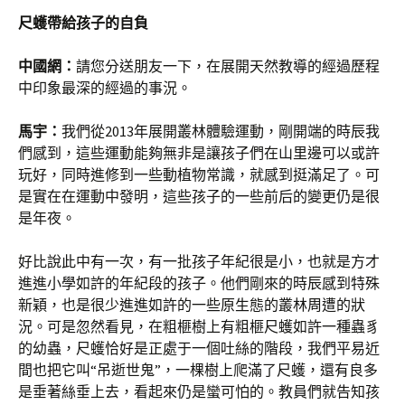
尺蠖帶給孩子的自負
中國網：
請您分送朋友一下，在展開天然教導的經過歷程
中印象最深的經過的事況。
馬宇：
我們從2013年展開叢林體驗運動，剛開端的時辰我
們感到，這些運動能夠無非是讓孩子們在山里邊可以或許
玩好，同時進修到一些動植物常識，就感到挺滿足了。可
是實在在運動中發明，這些孩子的一些前后的變更仍是很
是年夜。
好比說此中有一次，有一批孩子年紀很是小，也就是方才
進進小學如許的年紀段的孩子。他們剛來的時辰感到特殊
新穎，也是很少進進如許的一些原生態的叢林周遭的狀
況。可是忽然看見，在粗榧樹上有粗榧尺蠖如許一種蟲豸
的幼蟲，尺蠖恰好是正處于一個吐絲的階段，我們平易近
間也把它叫“吊逝世鬼”，一棵樹上爬滿了尺蠖，還有良多
是垂著絲垂上去，看起來仍是蠻可怕的。教員們就告知孩