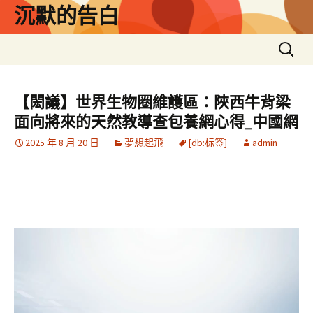
跳
沉默的告白
至
主
搜
要
尋
內
關
容
鍵
【閎議】世界生物圈維護區：陜西牛背梁
字:
面向將來的天然教導查包養網心得_中國網
2025 年 8 月 20 日
夢想起飛
[db:标签]
admin