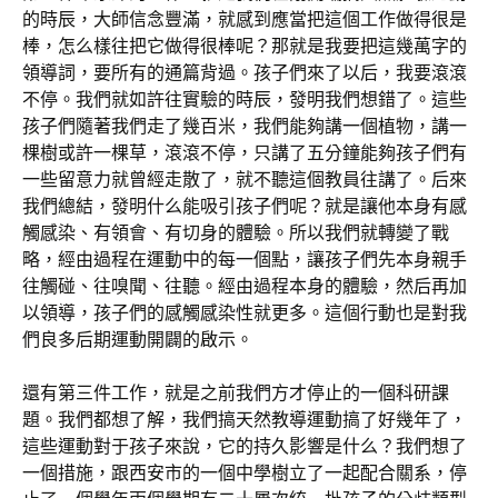
的時辰，大師信念豐滿，就感到應當把這個工作做得很是
棒，怎么樣往把它做得很棒呢？那就是我要把這幾萬字的
領導詞，要所有的通篇背過。孩子們來了以后，我要滾滾
不停。我們就如許往實驗的時辰，發明我們想錯了。這些
孩子們隨著我們走了幾百米，我們能夠講一個植物，講一
棵樹或許一棵草，滾滾不停，只講了五分鐘能夠孩子們有
一些留意力就曾經走散了，就不聽這個教員往講了。后來
我們總結，發明什么能吸引孩子們呢？就是讓他本身有感
觸感染、有領會、有切身的體驗。所以我們就轉變了戰
略，經由過程在運動中的每一個點，讓孩子們先本身親手
往觸碰、往嗅聞、往聽。經由過程本身的體驗，然后再加
以領導，孩子們的感觸感染性就更多。這個行動也是對我
們良多后期運動開闢的啟示。
還有第三件工作，就是之前我們方才停止的一個科研課
題。我們都想了解，我們搞天然教導運動搞了好幾年了，
這些運動對于孩子來說，它的持久影響是什么？我們想了
一個措施，跟西安市的一個中學樹立了一起配合關系，停