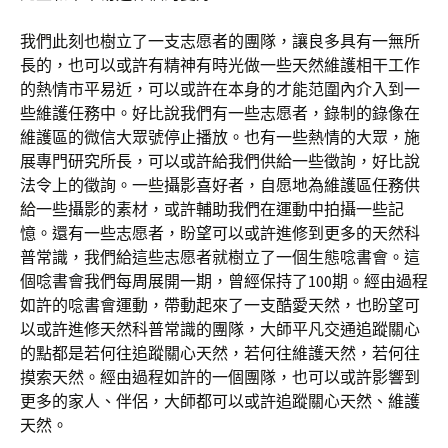
我們此刻也樹立了一支志愿者的團隊，讓良多具有一無所
長的，也可以或許有精神有時光做一些天然維護相干工作
的熱情市平易近，可以或許在本身的才能范圍內介入到一
些維護任務中。好比說我們有一些志愿者，錄制的錄像在
維護區的微信大眾號停止播放。也有一些熱情的大眾，施
展專門研究所長，可以或許給我們供給一些徵詢，好比說
法令上的徵詢。一些攝影喜好者，自愿地為維護區任務供
給一些攝影的素材，或許輔助我們在運動中拍攝一些記
憶。還有一些志愿者，盼望可以或許進修到更多的天然科
普常識，我們給這些志愿者就樹立了一個生態唸書會。這
個唸書會我們每周展開一期，曾經保持了100期。經由過程
如許的唸書會運動，帶動起來了一支酷愛天然，也盼望可
以或許進修天然科普常識的團隊，大師平凡交通追蹤關心
的點都是若何往追蹤關心天然，若何往維護天然，若何往
摸索天然。經由過程如許的一個團隊，也可以或許影響到
更多的家人、伴侶，大師都可以或許追蹤關心天然、維護
天然。