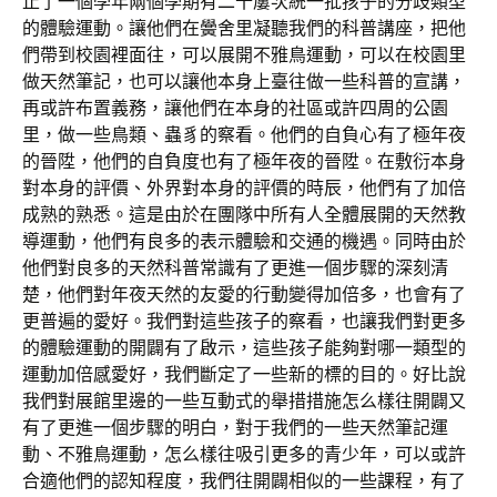
止了一個學年兩個學期有二十屢次統一批孩子的分歧類型
的體驗運動。讓他們在黌舍里凝聽我們的科普講座，把他
們帶到校園裡面往，可以展開不雅鳥運動，可以在校園里
做天然筆記，也可以讓他本身上臺往做一些科普的宣講，
再或許布置義務，讓他們在本身的社區或許四周的公園
里，做一些鳥類、蟲豸的察看。他們的自負心有了極年夜
的晉陞，他們的自負度也有了極年夜的晉陞。在敷衍本身
對本身的評價、外界對本身的評價的時辰，他們有了加倍
成熟的熟悉。這是由於在團隊中所有人全體展開的天然教
導運動，他們有良多的表示體驗和交通的機遇。同時由於
他們對良多的天然科普常識有了更進一個步驟的深刻清
楚，他們對年夜天然的友愛的行動變得加倍多，也會有了
更普遍的愛好。我們對這些孩子的察看，也讓我們對更多
的體驗運動的開闢有了啟示，這些孩子能夠對哪一類型的
運動加倍感愛好，我們斷定了一些新的標的目的。好比說
我們對展館里邊的一些互動式的舉措措施怎么樣往開闢又
有了更進一個步驟的明白，對于我們的一些天然筆記運
動、不雅鳥運動，怎么樣往吸引更多的青少年，可以或許
合適他們的認知程度，我們往開闢相似的一些課程，有了