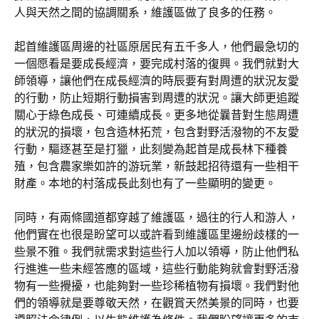
人與天然之間的協調關系，維護區做了良多的任務。
起首維護區周邊的社區原居民有五千多人，他們最急切的
一個愿看是要成長經濟，要完成村落的復興。我們就對大
師領導，讓他們在成長經濟的時辰要有對周遭的狀況友愛
的行動，防止短期行動損害到周遭的狀況。讓大師更追蹤
關心于綠色成長、可連續成長。更多地從曩昔對生態周遭
的狀況的損壞，包含造林拓荒，包含對野活潑物的不友愛
行動，驅逐甚至是打獵，此刻變為起首是成長林下種養
殖，包含農家樂如許的游玩業，新鼓起招待還有一些相干
財產。本地的村落成長此刻也有了一些顯明的變更。
同時，有兩條國道都穿越了維護區，過往的行人和游人，
他們實在也很是盼望可以或許看到維護區里邊紛歧樣的一
些景不雅。我們就需求對這些行人加以領導，防止他們私
行進進一些未經答應的區域，這些行動能夠就會對野活潑
物有一些攪擾，也能夠對一些珍稀植物有損壞。我們對他
們的領導就是要尊敬天然，在觀賞天然美景的同時，也要