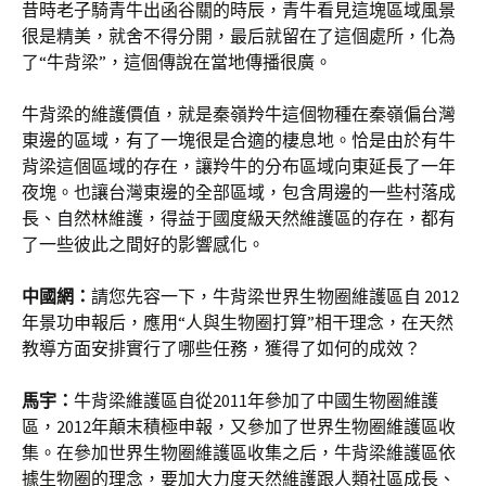
昔時老子騎青牛出函谷關的時辰，青牛看見這塊區域風景
很是精美，就舍不得分開，最后就留在了這個處所，化為
了“牛背梁”，這個傳說在當地傳播很廣。
牛背梁的維護價值，就是秦嶺羚牛這個物種在秦嶺偏台灣
東邊的區域，有了一塊很是合適的棲息地。恰是由於有牛
背梁這個區域的存在，讓羚牛的分布區域向東延長了一年
夜塊。也讓台灣東邊的全部區域，包含周邊的一些村落成
長、自然林維護，得益于國度級天然維護區的存在，都有
了一些彼此之間好的影響感化。
中國網：
請您先容一下，牛背梁世界生物圈維護區自 2012
年景功申報后，應用“人與生物圈打算”相干理念，在天然
教導方面安排實行了哪些任務，獲得了如何的成效？
馬宇：
牛背梁維護區自從2011年參加了中國生物圈維護
區，2012年顛末積極申報，又參加了世界生物圈維護區收
集。在參加世界生物圈維護區收集之后，牛背梁維護區依
據生物圈的理念，要加大力度天然維護跟人類社區成長、