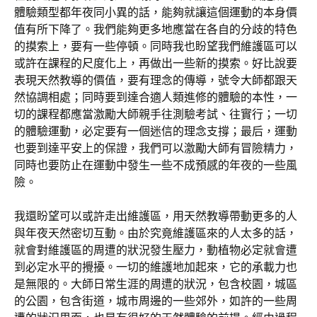
體驗類型都年夜同小異的話，能夠就讓這個運動的本身價
值有所下降了。我們能夠更多地應當在各自的分歧的特色
的摸索上，要有一些停頓。同時我也盼望我們維護區可以
或許在課程的尺度化上，再做出一些新的摸索。好比說要
表現天然教導的價值，要有理念的傳導，號令大師都跟天
然協調相處；同時要到達合適人類進修的體驗的本性，一
切的課程都應當激勵大師親手往測驗考試、往實行；一切
的體驗運動，必定要有一個迷信的理念支撐；最后，運動
也要到達平安上的保證，我們可以激勵大師有冒險精力，
同時也要防止在運動中發生一些不成預感的年夜的一些風
險。
我還盼望可以或許走出維護區，用天然教導帶動更多的人
與年夜天然密切互動。由於究竟維護區來的人太多的話，
就會對維護區的周遭的狀況發生壓力，動植物必定就會遭
到必定水平的攪擾。一切的維護地加起來，它的承載力也
是無限的。大師日常生涯的周遭的狀況，包含校園，城區
的公園，包含街道，城市周邊的一些郊外，如許的一些周