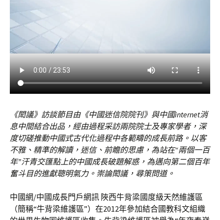
《閎議》訪談節目由《中國迷信院院刊》與中國internet消
息中間結合出品，經由過程采訪兩院院士及專家學者，深
度切磋推動中國式古代化過程中各範疇的成長前路。以客
不雅、精準的解讀，迷信、前瞻的思慮，為站在“兩個一百
年”汗青交匯點上的中國成長破題解惑，為邁向第二個百年
奮斗目的進獻聰明氣力。崇論閎議，尋策問道。
中國網/中國成長門戶網訊 陜西牛背梁國度級天然維護區
（簡稱“牛背梁維護區”）在2012年參加結合國教科文組織