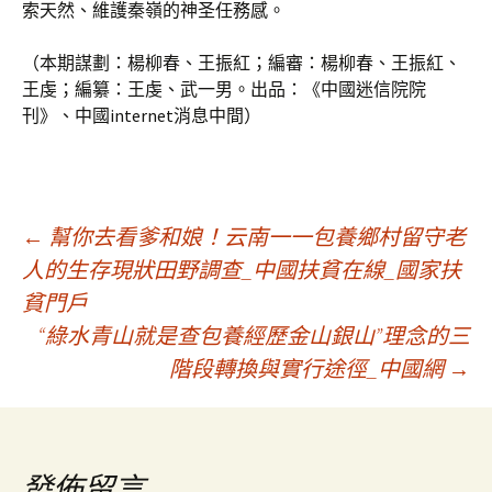
索天然、維護秦嶺的神圣任務感。
（本期謀劃：楊柳春、王振紅；編審：楊柳春、王振紅、
王虔；編纂：王虔、武一男。出品：《中國迷信院院
刊》、中國internet消息中間）
文
←
幫你去看爹和娘！云南一一包養鄉村留守老
人的生存現狀田野調查_中國扶貧在線_國家扶
貧門戶
章
“綠水青山就是查包養經歷金山銀山”理念的三
階段轉換與實行途徑_中國網
→
導
覽
發佈留言