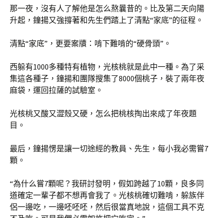
那一夜，沒有人了解他是怎么熬曩昔的。比及第二天向陽
升起，鐘揚又強撐著和先生們踏上了清點“家底”的征程。
清點“家底”，更要案牘：啃下難啃的“硬骨頭”。
西躲有1000多種特有植物，光核桃就是此中一種。為了采
集這各種子，鐘揚和團隊搜集了8000個桃子，裝了兩年夜
麻袋，運回拉薩的試驗室。
光核桃又酸又澀殼又硬，怎么把桃核掏出來成了年夜題
目。
最后，鐘揚愣是讓一切途經的教員、先生，每小我必需嘗7
顆。
“為什么嘗7顆呢？我研討發明，假如跨越了10顆，良多同
道確定一輩子都不想再會我了。光核桃確切難啃，躲族伴
侶一邊吃，一邊呸呸呸，然后很當真地說，這個工具不克