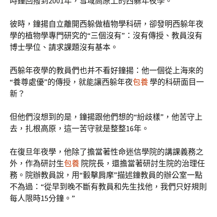
時鐘回撥到2001年，雪域高原上的西躲年夜學。
彼時，鐘揚自立離開西躲做植物學科研，卻發明西躲年夜
學的植物學專門研究的“三個沒有”：沒有傳授、教員沒有
博士學位、請求課題沒有基本。
西躲年夜學的教員們也并不看好鐘揚：他一個從上海來的
“養尊處優”的傳授，就能讓西躲年夜
包養
學的科研面目一
新？
但他們沒想到的是，鐘揚跟他們想的“紛歧樣”，他苦守上
去，扎根高原，這一苦守就是整整16年。
在復旦年夜學，他除了擔當著性命迷信學院的講課義務之
外，作為研討生
包養
院院長，還擔當著研討生院的治理任
務。院辦教員說，用“轂擊肩摩”描述鐘教員的辦公室一點
不為過：“從早到晚不斷有教員和先生找他，我們只好規則
每人限時15分鐘。”