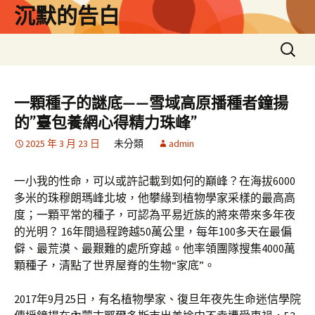
跳
沉默的告白
至
主
搜
要
尋
內
關
容
鍵
一顆種子的謎底——雪域高原播種者鐘揚
字:
的”臺包養網心得精力珠峰”
2025 年 3 月 23 日
未分類
admin
一小我的性命，可以或許記載到如何的巔峰？在海拔6000
多米的珠穆朗瑪峰北坡，他攀緣到植物學家采樣的最高高
度；一顆平常的種子，可認為平易近族的將來帶來多年夜
的光明？ 16年間過程跨越50萬公里，每年100多天在最偏
僻、最荒漠、最艱難的處所穿越。他率領團隊搜集4000萬
顆種子，清點了世界屋脊的生物“家底”。
2017年9月25日，有名植物學家、復旦年夜先生命迷信學院