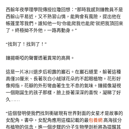
西躲年夜學理學院傳授拉瓊回想：“那時我感到鐘教員不是
西躲山平易近，又不熟習山情，能夠會有風險，提出他在
帳篷里等我們。誰知他一句‘你能爬我也能爬’就把我頂回來
了。終極拗不外他，一路再動身。”
“找到了！找到了！”
鐘揚嘶啞的聲響透著異常的高興。
這是一片冰川退步后袒露的巖石。在巖石縫里，躲著這種
高僅10厘米、長著灰白小絨球花朵的不起眼植物。花形好
像拇指，花瓣的外形彎曲著生生不息的氣味。鐘揚像凝視
一個剛誕生的孩子那樣，臉上掛著深深的喜悅，凝睇了好
久……
“這個發明使我們找到衝破現有世界對面的女星才是故事的
女配角。書中，女配角應用這檔記載的最
包養網
高海拔分
布植物的信念，進一個步驟的分子生物學剖析將為提醒其