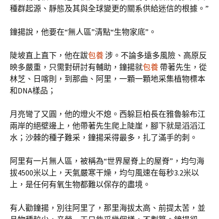
種群起源、靜態及其與全球變更的關系供給迷信的根據。”
鐘揚說，他要在“無人區”清點“生物家底”。
陡坡直上直下，他在跋
包養
涉。不論多遠多風險、高原反
映多嚴重，只需對研討有輔助，鐘揚就
包養
帶著先生，從
林芝、日喀則，到那曲、阿里，一顆一顆地采集植物標本
和DNA樣品；
月亮彎了又圓，他的燈火不熄。西躲巨柏長在雅魯躲布江
兩岸的絕壁邊上，他帶著先生爬上陡崖，腳下就是滔滔江
水；沙棘的種子難采，鐘揚采得最多，扎了滿手的刺。
阿里有一片無人區，被稱為“世界屋脊上的屋脊”，均勻海
拔4500米以上，天氣嚴寒干燥，均勻風速在每秒3.2米以
上，是任何有氧生物都難以保存的盡境。
有人勸鐘揚，別往阿里了，那里海拔太高、前提太苦，並