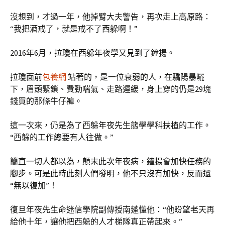
沒想到，才過一年，他掉臂大夫警告，再次走上高原路：
“我把酒戒了，就是戒不了西躲啊！”
2016年6月，拉瓊在西躲年夜學又見到了鐘揚。
拉瓊面前
包養網
站著的，是一位衰弱的人，在驕陽暴曬
下，眉頭緊鎖、費勁喘氣、走路遲緩，身上穿的仍是29塊
錢買的那條牛仔褲。
這一次來，仍是為了西躲年夜先生態學學科扶植的工作。
“西躲的工作總要有人往做。”
簡直一切人都以為，顛末此次年夜病，鐘揚會加快任務的
腳步。可是此時此刻人們發明，他不只沒有加快，反而還
“無以復加”！
復旦年夜先生命迷信學院副傳授南蓬懂他：“他盼望老天再
給他十年，讓他把西躲的人才梯隊真正帶起來。”