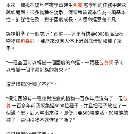
本來，鐘揚在復旦年夜學重建生
包養
態學科的任務中越來
越認識到，很多物種在消散，保留種質資本作為一項基本
性、計謀性任務，對于國度成長、人類命運意義不凡。
鐘揚對準了一個處所：西躲——這里有快要6000個高級植
物物種
包養網
，卻歷來沒有人停止過徹底清點和種子采
集。
“一種基因可以轉變一個國度的命運，一顆種
包養網
子可
以轉變一個平易近族的將來。”
這是鐘揚的“種子不雅”。
“假定西躲有一種應對癌癥的植物一百多年后沒有了，但
包
養
一百多年前我采集過5000粒種子，并且把種子放在了一
個罐子里。后人拿出來種，即便只要500粒能活、50粒能結
種子，這個植物不就恢復了嗎？”