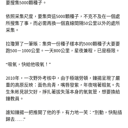
要搜集5000顆種子。
依照采集尺度，要集齊這5000顆種子，不克不及在一個處
所搜集了事，而必需再換一個直線間隔50公里以外的處所
采集。
拉瓊算了一筆賬：集齊一份種子樣本的5000顆種子大要要
跑500－1000公里。一天800公里，星夜兼程，已是極限。
“吸氧，快給他吸氧！”
2010年，一次野外考核中，由于極端勞頓，鐘揚呈現了嚴
重的高原反映：面色烏青，嘴唇發紫，年夜喘著粗氣。先
生朱彬見狀欠好，掙扎著拔失落本身的氧氣管，想要換給
鐘教員。
誰知鐘揚一把推開了他的手，有力地一笑：“別動，快點插
歸去……”