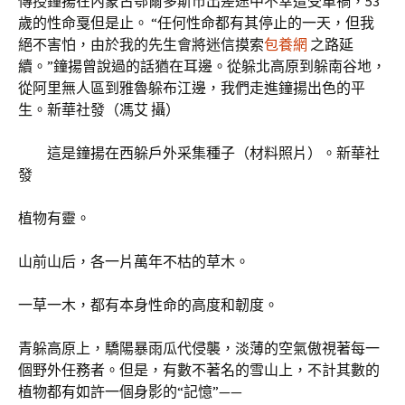
傳授鐘揚在內蒙古鄂爾多斯市出差途中不幸遭受車禍，53
歲的性命戛但是止。 “任何性命都有其停止的一天，但我
絕不害怕，由於我的先生會將迷信摸索
包養網
之路延
續。”鐘揚曾說過的話猶在耳邊。從躲北高原到躲南谷地，
從阿里無人區到雅魯躲布江邊，我們走進鐘揚出色的平
生。新華社發（馮艾 攝）
這是鐘揚在西躲戶外采集種子（材料照片）。新華社
發
植物有靈。
山前山后，各一片萬年不枯的草木。
一草一木，都有本身性命的高度和韌度。
青躲高原上，驕陽暴雨瓜代侵襲，淡薄的空氣傲視著每一
個野外任務者。但是，有數不著名的雪山上，不計其數的
植物都有如許一個身影的“記憶”——