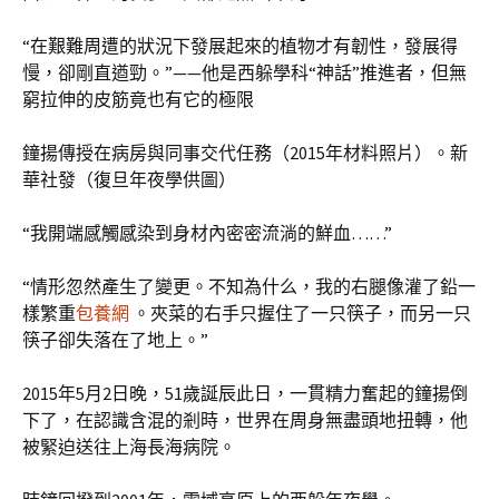
“在艱難周遭的狀況下發展起來的植物才有韌性，發展得
慢，卻剛直遒勁。”——他是西躲學科“神話”推進者，但無
窮拉伸的皮筋竟也有它的極限
鐘揚傳授在病房與同事交代任務（2015年材料照片）。新
華社發（復旦年夜學供圖）
“我開端感觸感染到身材內密密流淌的鮮血……”
“情形忽然產生了變更。不知為什么，我的右腿像灌了鉛一
樣繁重
包養網
。夾菜的右手只握住了一只筷子，而另一只
筷子卻失落在了地上。”
2015年5月2日晚，51歲誕辰此日，一貫精力奮起的鐘揚倒
下了，在認識含混的剎時，世界在周身無盡頭地扭轉，他
被緊迫送往上海長海病院。