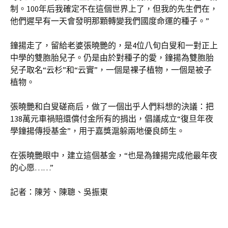
制。100年后我確定不在這個世界上了，但我的先生們在，
他們遲早有一天會發明那顆轉變我們國度命運的種子。”
鐘揚走了，留給老婆張曉艷的，是4位八旬白叟和一對正上
中學的雙胞胎兒子。仍是由於對種子的愛，鐘揚為雙胞胎
兒子取名“云杉”和“云實”，一個是裸子植物，一個是被子
植物。
張曉艷和白叟磋商后，做了一個出乎人們料想的決議：把
138萬元車禍賠還償付金所有的捐出，倡議成立“復旦年夜
學鐘揚傳授基金”，用于嘉獎滬躲兩地優良師生。
在張曉艷眼中，建立這個基金，“也是為鐘揚完成他最年夜
的心愿……”
記者：陳芳、陳聰、吳振東