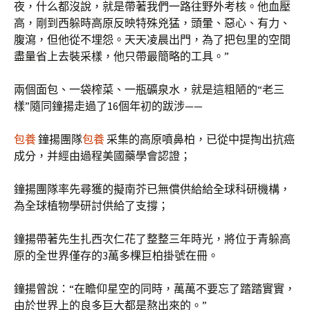
夜，什么都沒說，就是帶著我們一路往野外考核。他血壓
高，剛到西躲時高原反映特殊兇猛，頭暈、惡心、有力、
腹瀉，但他從不埋怨。天天凌晨出門，為了把包里的空間
盡量省上去裝采樣，他只帶最簡略的工具。”
兩個面包、一袋榨菜、一瓶礦泉水，就是這粗陋的“老三
樣”隨同鐘揚走過了16個年初的跋涉——
包養
鐘揚團隊
包養
采集的高原噴鼻柏，已從中提掏出抗癌
成分，并經由過程美國藥學會認證；
鐘揚團隊率先尋獲的擬南芥已無償供給給全球科研機構，
為全球植物學研討供給了支撐；
鐘揚帶著先生扎西次仁花了整整三年時光，將位于青躲高
原的全世界僅存的3萬多棵巨柏掛號在冊。
鐘揚曾說：“在瞻仰星空的同時，萬萬不要忘了踏踏實實，
由於世界上的良多巨大都是熬出來的。”