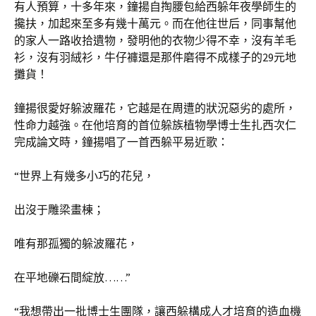
有人預算，十多年來，鐘揚自掏腰包給西躲年夜學師生的
攙扶，加起來至多有幾十萬元。而在他往世后，同事幫他
的家人一路收拾遺物，發明他的衣物少得不幸，沒有羊毛
衫，沒有羽絨衫，牛仔褲還是那件磨得不成樣子的29元地
攤貨！
鐘揚很愛好躲波羅花，它越是在周遭的狀況惡劣的處所，
性命力越強。在他培育的首位躲族植物學博士生扎西次仁
完成論文時，鐘揚唱了一首西躲平易近歌：
“世界上有幾多小巧的花兒，
出沒于雕梁畫棟；
唯有那孤獨的躲波羅花，
在平地礫石間綻放……”
“我想帶出一批博士生團隊，讓西躲構成人才培育的造血機