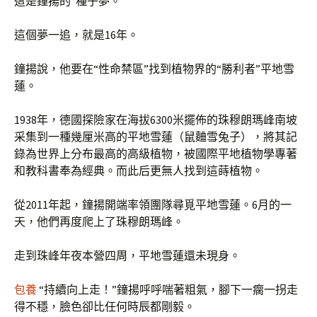
這是鐘揚的“種子夢。”
這個夢一追，就是16年。
鐘揚說，他要在“性命禁區”找到植物界的“勝利者”平地雪
蓮。
1938年，德國探險家在海拔6300米擺佈的珠穆朗瑪峰南坡
采集到一種幾厘米高的平地雪蓮（鼠麯雪兔子），將其記
錄為世界上分布最高的高級植物，被國際平地植物學專著
和教科書奉為經典。而此后更無人找到這蒔植物。
從2011年起，鐘揚開端率領團隊尋覓平地雪蓮。6月的一
天，他們再度爬上了珠穆朗瑪峰。
走到珠峰年夜本營四周，平地雪蓮還未現身。
包養
“持續向上走！”鐘揚呼呼喘著粗氣，腳下一瘸一拐走
得不穩，臉色卻比任何時辰都剛毅。