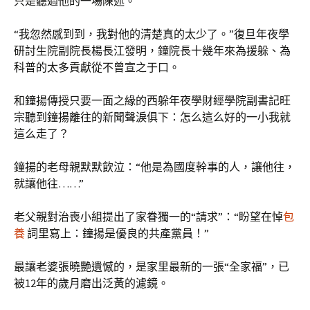
只是聽過他的一場陳述。
“我忽然感到到，我對他的清楚真的太少了。”復旦年夜學
研討生院副院長楊長江發明，鐘院長十幾年來為援躲、為
科普的太多貢獻從不曾宣之于口。
和鐘揚傳授只要一面之緣的西躲年夜學財經學院副書記旺
宗聽到鐘揚離往的新聞聲淚俱下：怎么這么好的一小我就
這么走了？
鐘揚的老母親默默飲泣：“他是為國度幹事的人，讓他往，
就讓他往……”
老父親對治喪小組提出了家眷獨一的“請求”：“盼望在悼
包
養
詞里寫上：鐘揚是優良的共產黨員！”
最讓老婆張曉艷遺憾的，是家里最新的一張“全家福”，已
被12年的歲月磨出泛黃的濾鏡。