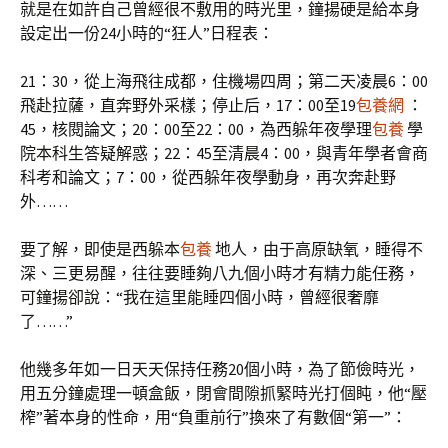
就是在如許自己曾經很不敷用的時光里，鐘揚硬是給本身
設定出一份24小時的“狂人”日程表：
21：30，從上海飛往成都，住機場四周；第二天凌晨6：00
飛赴拉薩，直奔野外采樣；停止后，17：00至19
包養網
：
45，核閱論文；20：00至22：00，為西躲年夜學理
包養
學
院本科生答疑解惑；22：45至清晨4：00，與青年學者會商
科考和論文；7：00，從西躲年夜學動身，再次奔赴野
外……
要了解，即使是西躲本
包養
地人，由于高原缺氧，睡得不
深、三更易醒，往往要睡夠八九個小時才有精力能任務，
可鐘揚卻說：“我在這里能睡四個小時，曾經很奢靡
了……”
他幾多年如一日天天保持任務20個小時，為了節儉時光，
用五分鐘處理一頓盒飯，閉會間隙抓緊時光打個盹，他“壓
榨”著本身的性命，用“負重前行”換來了有數個“第一”：