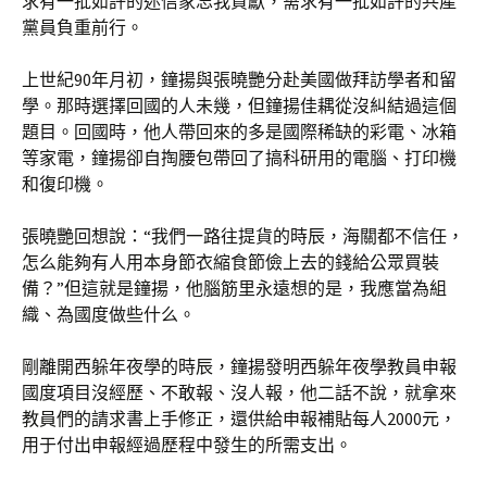
求有一批如許的迷信家忘我貢獻，需求有一批如許的共產
黨員負重前行。
上世紀90年月初，鐘揚與張曉艷分赴美國做拜訪學者和留
學。那時選擇回國的人未幾，但鐘揚佳耦從沒糾結過這個
題目。回國時，他人帶回來的多是國際稀缺的彩電、冰箱
等家電，鐘揚卻自掏腰包帶回了搞科研用的電腦、打印機
和復印機。
張曉艷回想說：“我們一路往提貨的時辰，海關都不信任，
怎么能夠有人用本身節衣縮食節儉上去的錢給公眾買裝
備？”但這就是鐘揚，他腦筋里永遠想的是，我應當為組
織、為國度做些什么。
剛離開西躲年夜學的時辰，鐘揚發明西躲年夜學教員申報
國度項目沒經歷、不敢報、沒人報，他二話不說，就拿來
教員們的請求書上手修正，還供給申報補貼每人2000元，
用于付出申報經過歷程中發生的所需支出。