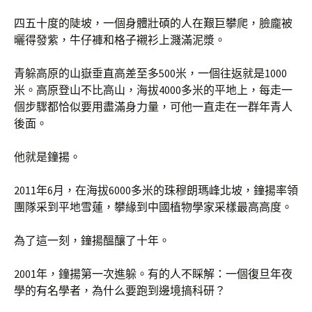
四五十度的陡坡，一個身體壯碩的人在艱巨攀爬，臉龐被
曬得發紫，牛仔褲和格子襯衫上濺滿泥漿。
青躲高原的山嶽垂直高差至多500米，一個往返就是1000
米。高原登山不比高山，海拔4000多米的平地上，每走一
個步驟都恰似要用盡滿身力量，可他一直走在一群年青人
後面。
他就是鐘揚。
2011年6月，在海拔6000多米的珠穆朗瑪峰北坡，鐘揚率領
團隊采到平地雪蓮，攀緣到中國植物學家采樣最高高度。
為了這一刻，鐘揚醞釀了十年。
2001年，鐘揚第一次進躲。有的人不睬解：一個復旦年夜
學的有名學者，為什么要跑到邊境搞科研？