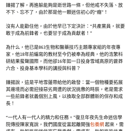
鐘揚了解，再進躲能夠是逝世路一條，但他戒不失落、放
不下、忘不了，由於那是他一顆迷信初心的“癮”！
沒有人能勸住他，由於他早已下定決計：“共產黨員，就要
敢于成為前鋒者，也要甘于成為貢獻者！”
為什么，他已是863生物和醫藥技巧主題專家組的年夜專
家，他18年前編寫的教材至今仍被奉為經典，他的浩繁科
研結果蜚聲國際，而他卻16年如一日投身雪域高原的蒼莽
六合、投身基本學科的講授與科普？
鐘揚說，這是平地雪蓮帶給他的啟發：當一個物種要拓展
其邊境而必需迎接惡劣周遭的狀況挑釁的時辰，老是需求
一些前鋒者就義個別上風，以換取全部群體新的保存和成
長！
“一代人有一代人的精力和任務。”復旦年夜先生命迷信學
院傳授陳家寬說，我們國度從富起離開強
包養網
起來，需