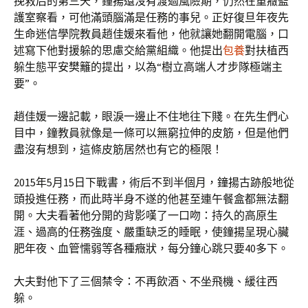
挽救后的第三天，鐘揚還沒有渡過風險期，仍然在重癥監
護室察看，可他滿頭腦滿是任務的事兒。正好復旦年夜先
生命迷信學院教員趙佳媛來看他，他就讓她翻開電腦，口
述寫下他對援躲的思慮交給黨組織。他提出
包養
對扶植西
躲生態平安樊籬的提出，以為“樹立高端人才步隊極端主
要”。
趙佳媛一邊記載，眼淚一邊止不住地往下賤。在先生們心
目中，鐘教員就像是一條可以無窮拉伸的皮筋，但是他們
盡沒有想到，這條皮筋居然也有它的極限！
2015年5月15日下戰書，術后不到半個月，鐘揚古跡般地從
頭投進任務，而此時半身不遂的他甚至連午餐盒都無法翻
開。大夫看著他分開的背影嘆了一口吻：持久的高原生
涯、過高的任務強度、嚴重缺乏的睡眠，使鐘揚呈現心臟
肥年夜、血管懦弱等各種癥狀，每分鐘心跳只要40多下。
大夫對他下了三個禁令：不再飲酒、不坐飛機、緩往西
躲。