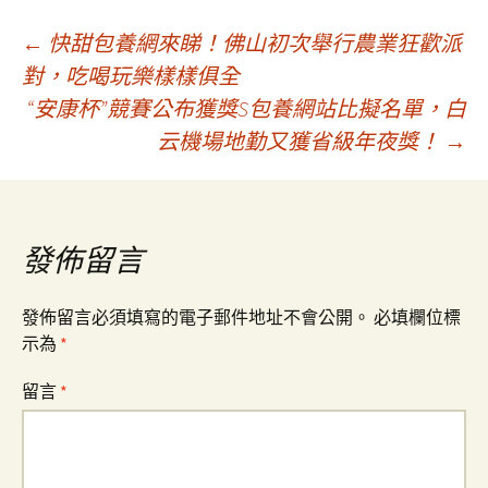
文
←
快甜包養網來睇！佛山初次舉行農業狂歡派
對，吃喝玩樂樣樣俱全
“安康杯”競賽公布獲獎S包養網站比擬名單，白
章
云機場地勤又獲省級年夜獎！
→
導
覽
發佈留言
發佈留言必須填寫的電子郵件地址不會公開。
必填欄位標
示為
*
留言
*