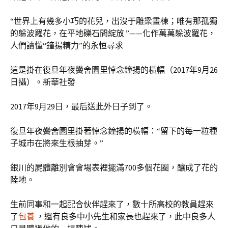
“世界上有幾多小巧的花兒，出沒于雕梁畫棟；唯有那孤獨
的躲波羅花，在平地礫石間綻放 ”——化作萬萬躲波羅花，
人們讀懂“鐘揚精力”的永恒尋求
這是掛在復旦年夜黌舍園里悼念鐘揚的橫幅（2017年9月26
日攝）。新華社發
2017年9月29日，最后送此外日子到了。
復旦年夜黌舍園里掛著悼念鐘揚的橫幅：“留下的每一粒種
子城市在將來生根抽芽。”
銀川的屍體離別會會場表裡擺滿700多個花圈，釀成了花的
陸地。
生前同事和一起配合伙伴趕來了，數十所高校的教員趕來
了
包養
，還有良多中小先生和家長也趕來了，此中良多人