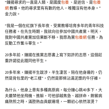
“鐘揚尋求的一直是人類、是國度
包養
、是迷信、是
包養
網
教導。他的尋求里有有數的他人，唯獨沒有他本身。”
金力說。
“我是一個在紅旗下長年夜、受黨教導培育多年的青年科技
任務者。在先生時期，我就向往參加中國共產黨。明天，
我對中國共產黨加倍果斷不移。我愿為黨
包養網
任務，為
反動工作奮斗畢生。”
20多年前，鐘揚在進黨志愿書上寫下如許的志愿，這個莊
重許諾從此隨同他平生。
20多年來，鐘揚半生跋涉，半生凄苦，陪在他身邊的，仍
然是背包里的“老三樣”，仍然是那條沾滿泥漿的牛仔褲。
為什么，他身上患有多種高原病，每分鐘心跳40多下，大
夫嚴禁他坐飛機、進躲，可他卻越焦急、越拼命，飽嘗病
痛熬煎之時，滿腔熱血貢獻邊境，一顆初心依然滾燙？