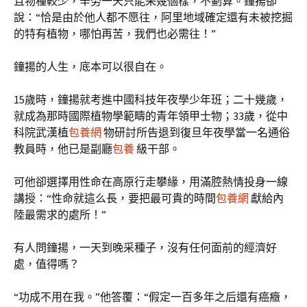
且物種較少，辛勞一天只能采幾個樣，不劃算。鐘揚卻
說：“恰是由於他人都不愿往，阿里地域確定還有未被挖掘
的特有植物，哪怕再苦，我們也必需往！”
鐘揚的人生，底本可以很自在。
15歲時，鐘揚就考進中國科技年夜學少年班；二十幾歲，
就成為那時國際植物學範疇的青年領甲士物；33歲，從中
科院武漢植
包養網
物研討所告退到復旦年夜學當一名通俗
教員時，他已是副廳
包養
級干部。
可他卻選擇用性命在高原行走攀緣，用滿腔熱情投身一線
講授：“性命就這么長，要把最可貴的時間
包養網
獻給內
陸最需求的處所！”
有人問鐘揚，一天到晚采種子，沒有任何面前的經濟好
處，值得嗎？
“功成不用在我。”他答覆：“假定一百多年之后還有癌癥，