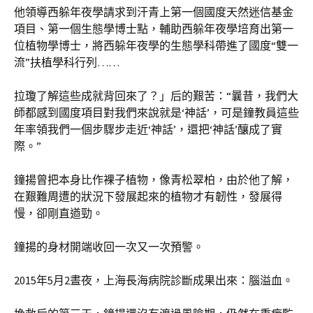
他領導西躲年夜學請求到汗青上第一個國度天然迷信基金
項目、第一個生態學博士點，輔助西躲年夜學培育出第一
位植物學博士，將西躲年夜學的生態學科帶進了國度“雙一
流”扶植學科行列……
拉瓊了解這些成就背回來了？」后的艱苦：“曩昔，我們大
師都感到國度項目對我們來說就是‘神話’，可是鐘教員這些
年率領我們一個步驟步走近‘神話’，還把‘神話’釀成了實
際。”
鐘揚曾把本身比作裸子植物，像青松翠柏，由於他了解，
在艱難周遭的狀況下發展起來的植物才有韌性，發展得
慢，卻剛直遒勁。
鐘揚的身材開端收回一次又一次預警。
2015年5月2晝夜，上海長海病院診斷成果出來：腦溢血。