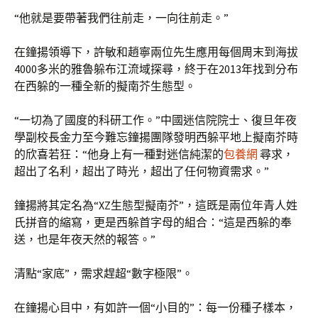
“他就是要帶著我們往前走，一向往前走。”
在鐘揚領導下，許敏和趙寧兩位先生應用每個周末到海拔
4000多米的雅魯躲布江流域探尋，終于在2013年找到分布
在西躲的一種全新的擬南芥生態型。
“一切為了國度的科研工作。”中國迷信院院士、復旦年夜
學副校長金力至今難忘鐘揚團隊發明西躲平地上擬南芥時
的欣喜若狂：“他身上有一種對迷信純潔的
包養網
尋求，
超出了名利，超出了時光，超出了任何物資需求。”
鐘揚將其定名為“XZ生態型擬南芥”，這既是兩位年青人姓
氏拼音的縮寫，更是西躲首字母的組合：“這是西躲的奉
送，也是年夜天然的報答。”
清點“家底”，需求趕超“數字極限”。
在鐘揚心目中，有如許一個“小目的”：每一份種子樣本，