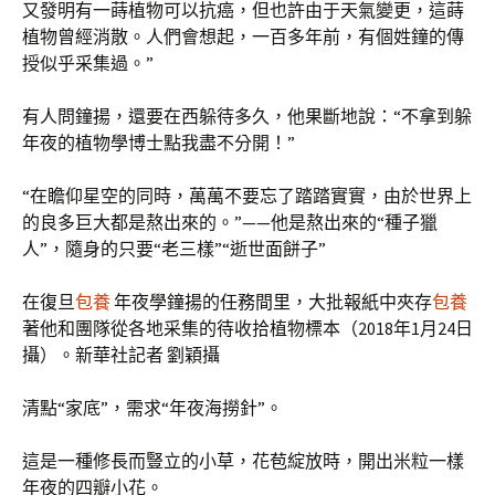
又發明有一蒔植物可以抗癌，但也許由于天氣變更，這蒔
植物曾經消散。人們會想起，一百多年前，有個姓鐘的傳
授似乎采集過。”
有人問鐘揚，還要在西躲待多久，他果斷地說：“不拿到躲
年夜的植物學博士點我盡不分開！”
“在瞻仰星空的同時，萬萬不要忘了踏踏實實，由於世界上
的良多巨大都是熬出來的。”——他是熬出來的“種子獵
人”，隨身的只要“老三樣”“逝世面餅子”
在復旦
包養
年夜學鐘揚的任務間里，大批報紙中夾存
包養
著他和團隊從各地采集的待收拾植物標本（2018年1月24日
攝）。新華社記者 劉穎攝
清點“家底”，需求“年夜海撈針”。
這是一種修長而豎立的小草，花苞綻放時，開出米粒一樣
年夜的四瓣小花。