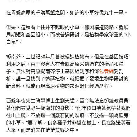
在青躲高原的千溝萬壑之間，如許的小草好像九牛一毫。
但是，這種看上往并不起眼的小草，卻因構造簡略、發展
周期短和基因組小，而被普遍研討，是植物學家珍重的“小
白鼠”。
擬南芥，上世紀50年月曾被編進植物志。但是在基因技巧
利用之后，由于沒有人在青躲高原采到過它的樣品和種
子，無法對高原擬南芥停止基因組測序和深
包養網
刻剖
析。誰一旦找到了這蒔植物，就把握了窘境生物學研討的
新資料，就能再現高原植物的來源退化經過歷程。
西躲年夜先生態學博士生劉天猛，至今無法忘卻鐘教員帶
著他們尋覓野生擬南芥的身影：“他年夜口喘著氣帶著我們
往山上爬，不放過一個巖石間的裂痕，不放過一顆峭壁旁
的小草。”要了解，良多種子并非掛在樹上、長在路邊等著
人采，而是消失在茫茫荒野之中。