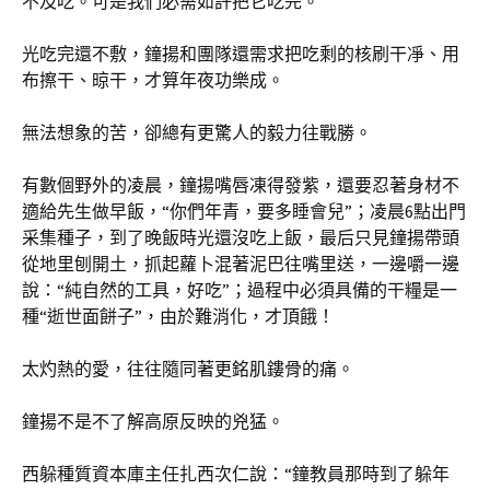
不及吃。可是我們必需如許把它吃完。”
光吃完還不敷，鐘揚和團隊還需求把吃剩的核刷干凈、用
布擦干、晾干，才算年夜功樂成。
無法想象的苦，卻總有更驚人的毅力往戰勝。
有數個野外的凌晨，鐘揚嘴唇凍得發紫，還要忍著身材不
適給先生做早飯，“你們年青，要多睡會兒”；凌晨6點出門
采集種子，到了晚飯時光還沒吃上飯，最后只見鐘揚帶頭
從地里刨開土，抓起蘿卜混著泥巴往嘴里送，一邊嚼一邊
說：“純自然的工具，好吃”；過程中必須具備的干糧是一
種“逝世面餅子”，由於難消化，才頂餓！
太灼熱的愛，往往隨同著更銘肌鏤骨的痛。
鐘揚不是不了解高原反映的兇猛。
西躲種質資本庫主任扎西次仁說：“鐘教員那時到了躲年