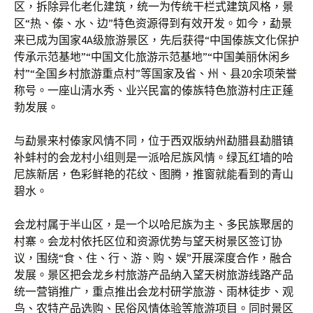
区，拆除异化老化建筑，统一为传统干栏式建筑风格，景
区“热、傣、水、边”特色资源得到有效开发。如今，勐景
来已成为国家4A级旅游景区，先后获得“中国傣族文化保护
传承示范基地”“中国文化旅游示范基地”“中国美丽休闲乡
村”“全国乡村旅游重点村”等国家及省、州、县20余项荣誉
称号。一座山清水秀、业兴民富的傣族特色旅游村庄正蓬
勃发展。
与勐景来村傣家风情不同，位于西双版纳州勐腊县勐腊镇
补蚌村的会龙村小组则是一派哈尼族风情。绿瓦红墙的哈
尼族新居，色彩鲜艳的花纹、图腾，推窗就能看到的青山
碧水。
会龙村属于半山区，是一个以哈尼族为主、多民族聚居的
村寨。会龙村依托区位和资源优势与望天树景区签订协
议，围绕“食、住、行、游、购、娱”开展深度合作，融合
发展。景区把会龙乡村旅游产品纳入望天树旅游线路产品
统一营销推广，重点推出会龙村研学旅游、雨林徒步、观
鸟、农特产品选购、民俗风情体验等旅游项目。同时景区