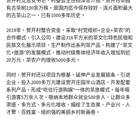
贺开村党总支书记、村委会主任杨泽忠介绍，贺开古茶园
有古茶树230余万株，是国内迄今保存较好、连片面积最大
的古茶山之一，已有1000多年历史。
2019年，贺开村整合资金，采取“村党组织+企业+茶农”的
合作模式，引入公司，建设316平方米的茶文化特色民宿和
民族文化展示项目，生产制作出系列茶产品，构建了“茶文
化+旅游”的发展模式，推动村级集体经济年收入增加到近
20万元，茶农户均增收5000多元。
同时，贺开村还以项目为根基，延伸产业发展链条，引进
企业，投入2000多万元建设贺开庄园半山酒店，开发配套
系列产品，形成“吃住行游购娱”一体的茶旅模式，每年吸
引游客5万余人次，吸纳本地群众就业500余人，让群众多
渠道、多方式、多元化增收，描绘了生态美、产业兴、人
才聚、百姓富、组织强的美丽乡村新画卷。