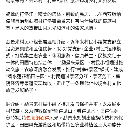
勐景来村、会龙村：村寨+景区”激活边境乡村文旅发展
蜿蜒的打洛江、精美的塔林、别致的民居……在西双版纳
傣族自治州勐海县打洛镇勐景来村有原汁原味的傣族村
寨，迷人的热带田园风光和淳朴的傣家风情。
勐景来村民小组长岩温相介绍，近年来村民小组党支部立
足资源禀赋和区位优势，采取“党支部+企业+村民”运作模
式，打造集生态农业、休闲旅游、健康养生、民族文化于
一体的田园特色综合体——“勐景来景区”。村民小组通过推
动文旅、农旅深度融合发展，推行“村寨+景区”模式，建成
“香水莲花稻田庄园”。村民通过景区分红、景区务工、庭
院经济等渠道实现增收，走出了一条现代化边境乡村文化
旅游发展路子。
据介绍，勐景来村民小组坚持开发与保护并重，既发展乡
村旅游，又为游客保留“望得见山、看得见水、记得住乡
愁”的独特
包養網心得
风光。勐景来规划出傣族传统村寨保
护区、田园风光游览区和热带特色农业种植区三大功能分