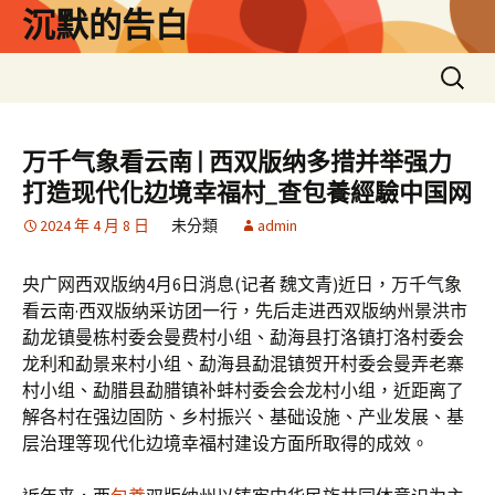
跳
沉默的告白
至
主
搜
要
尋
內
關
容
鍵
万千气象看云南 | 西双版纳多措并举强力
字:
打造现代化边境幸福村_查包養經驗中国网
2024 年 4 月 8 日
未分類
admin
央广网西双版纳4月6日消息(记者 魏文青)近日，万千气象
看云南·西双版纳采访团一行，先后走进西双版纳州景洪市
勐龙镇曼栋村委会曼费村小组、勐海县打洛镇打洛村委会
龙利和勐景来村小组、勐海县勐混镇贺开村委会曼弄老寨
村小组、勐腊县勐腊镇补蚌村委会会龙村小组，近距离了
解各村在强边固防、乡村振兴、基础设施、产业发展、基
层治理等现代化边境幸福村建设方面所取得的成效。