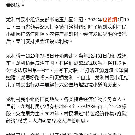
番风味。
龙利村民小组党支部书记玉儿囡介绍，2020年
包養網
4月19
日，云南省领导深入打洛镇打洛村调研时了解到龙利村民
小组因打洛江阻隔、农特产品难销、经济发展受限的情况
后，专门安排资金建设龙利桥。
龙利桥于2020年7月5日开始修建，当年12月31日便建成通
车。龙利桥建成通车时，村民们载歌载舞庆祝，将其取名
为“极边感恩第一桥”，并写下对联：“打洛江源远流长泽润
边陲，感恩桥路畅人和惠通龙利”。自此，龙利村民小组结
束了村民出行办事要绕行六公里崎岖边境小道的历史。
龙利村民小组的田间地头，各类特色经济作物长势喜人。
目前，龙利村民小组有耕地464亩、林地380亩，产业以橡
胶、火龙果为主。2022年，村民通过“特色经济作物+庭院
经济”模式，人均可支配收入增长明显。