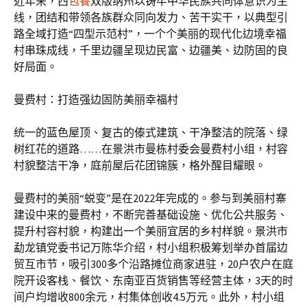
近年来，西
包養
双版纳州以铸牢中华民族共同体意识为主
线，团结和带领各族群众同向发力、苦干实干，以典型引
路全域打造“四型示范村”，一个个美丽的现代化边境幸福
村串珠成线，千里边疆呈现边民富、边疆美、边防固的良
好局面。
曼费村：打造强边固防美丽幸福村
统一的蓝色屋顶、复古的傣式建筑、干净整洁的院落、绿
树红花的道路……在景洪市曼栋村委会曼费村小组，村容
村貌整洁干净，庭前屋后花团锦簇，格外醒目耀眼。
曼费村的美丽“蜕变”是在2022年完成的。参与到美丽村寨
建设中来的曼费村，不断完善基础设施、优化公共服务、
提升村容村貌，构建出一个美丽宜居的乡村样貌。景洪市
勐龙镇党委书记万陈华介绍，村小组积极筹划举办首届边
贸互市节，吸引300多个沿路摊位商家进驻，20户农户在庭
院开设客栈、餐饮、东南亚百货销售等经营主体，3天的时
间户均增收800余元，村集体创收4.5万元。此外，村小组