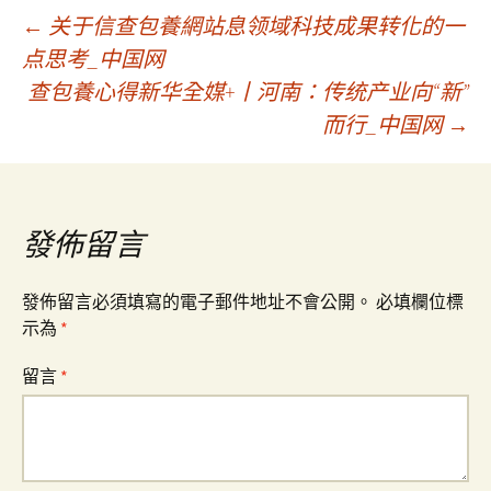
文
←
关于信查包養網站息领域科技成果转化的一
点思考_中国网
查包養心得新华全媒+丨河南：传统产业向“新”
章
而行_中国网
→
導
覽
發佈留言
發佈留言必須填寫的電子郵件地址不會公開。
必填欄位標
示為
*
留言
*