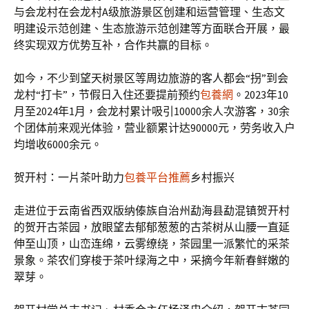
与会龙村在会龙村A级旅游景区创建和运营管理、生态文
明建设示范创建、生态旅游示范创建等方面联合开展，最
终实现双方优势互补，合作共赢的目标。
如今，不少到望天树景区等周边旅游的客人都会“拐”到会
龙村“打卡”，节假日入住还要提前预约
包養網
。2023年10
月至2024年1月，会龙村累计吸引10000余人次游客，30余
个团体前来观光体验，营业额累计达90000元，劳务收入户
均增收6000余元。
贺开村：一片茶叶助力
包養平台推薦
乡村振兴
走进位于云南省西双版纳傣族自治州勐海县勐混镇贺开村
的贺开古茶园，放眼望去郁郁葱葱的古茶树从山腰一直延
伸至山顶，山峦连绵，云雾缭绕，茶园里一派繁忙的采茶
景象。茶农们穿梭于茶叶绿海之中，采摘今年新春鲜嫩的
翠芽。