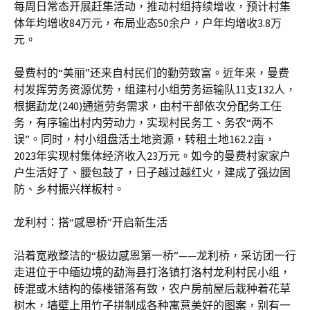
每周日常态开展赶集活动，推动村组持续增收，预计村集
体年均增收84万元，布局业态50余户，户年均增收3.8万
元。
曼费村的“美丽”还来自村民们的勤劳致富。近年来，曼费
村发挥劳务资源优势，组建村小组劳务运输队11支132人，
根据勐龙(240)通道劳务需求，由村干部依次分配务工任
务，有序输出村内劳动力，实现村民务工、务农“两不
误”。同时，村小组盘活土地资源，转租土地162.2亩，
2023年实现村集体经济收入23万元。如今的曼费村家家户
户生活好了、腰包鼓了，日子越过越红火，建成了强边固
防、乡村振兴样板村。
龙利村：搭“感恩桥”开启新生活
沿着宽敞整洁的“极边感恩第一桥”——龙利桥，采访团一行
走进位于中缅边境的勐海县打洛镇打洛村龙利村民小组，
砖混或木结构的傣楼错落有致，农户房前屋后栽种着花草
树木，墙壁上用竹子拼制成各种寓意美好的图案，别有一