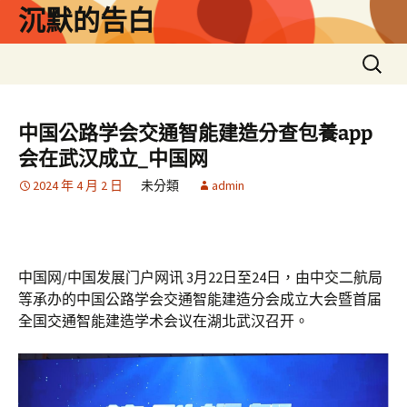
跳
沉默的告白
至
主
搜
要
尋
內
關
容
鍵
中国公路学会交通智能建造分查包養app
字:
会在武汉成立_中国网
2024 年 4 月 2 日
未分類
admin
中国网/中国发展门户网讯 3月22日至24日，由中交二航局
等承办的中国公路学会交通智能建造分会成立大会暨首届
全国交通智能建造学术会议在湖北武汉召开。