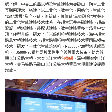
据了解，中交二航局以桥梁智能建造为突破口，融合工业
互联网理念，搭建了以工业化、数字化、网络化、智能化
“四化发展”及产业链、创新链、价值链“三链融合”为特征
的工业化智能建造技术体系，在超大沉井基础建造、超高
混凝土桥塔建造、装配式建造、数字建造等多个场景中实
现了转型升级，研发了千米级斜拉桥建造技术、海中超大
跨悬索桥建造技术、超大跨钢桁拱桥建造技术等国际领先
技术，研发了一体化智能筑塔机、R20000-720型塔式起重
机、TD5000-30钢筋网片柔性生产线等重大装备，助力苏
通长江公路大桥、常泰长江大桥
包養網
、深中通道伶仃洋
大桥、巢马铁路马鞍山长江公铁大桥等重大项目建设提质
增效。