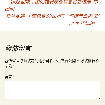
文
←
镜观·回响｜图阅雄安建查包養设新进展_中
国网
新华全媒+丨查包養網站河南：传统产业向“新”
章
而行_中国网
→
導
覽
發佈留言
發佈留言必須填寫的電子郵件地址不會公開。
必填欄位標
示為
*
留言
*