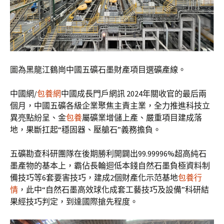
圖為黑龍江鶴崗中國五礦石墨財產項目選礦產線。
中國網/
包養網
中國成長門戶網訊 2024年關收官的最后兩
個月，中國五礦各級企業聚焦主責主業，全力推進科技立
異亮點紛呈、金
包養
屬礦業增儲上產、嚴重項目建成落
地，果斷扛起“穩固器、壓艙石”義務擔負。
五礦勘查科研團隊在後期勝利開闢出99.99996%超高純石
墨產物的基本上，霸佔長輪迴低本錢自然石墨負極資料制
備技巧等6套要害技巧，建成2個財產化示范基地
包養行
情
，此中“自然石墨高效球化成套工藝技巧及設備”科研結
果經技巧判定，到達國際搶先程度。