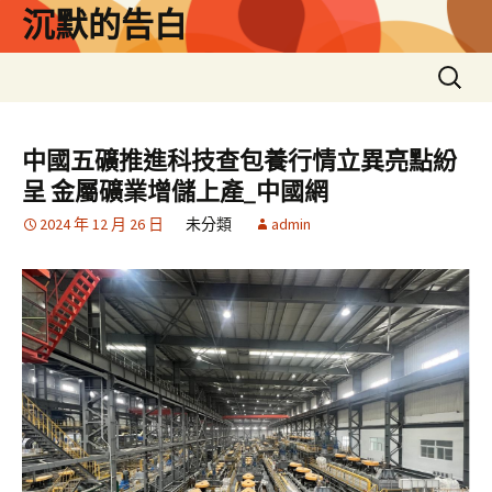
跳
沉默的告白
至
主
搜
要
尋
內
關
容
鍵
中國五礦推進科技查包養行情立異亮點紛
字:
呈 金屬礦業增儲上產_中國網
2024 年 12 月 26 日
未分類
admin