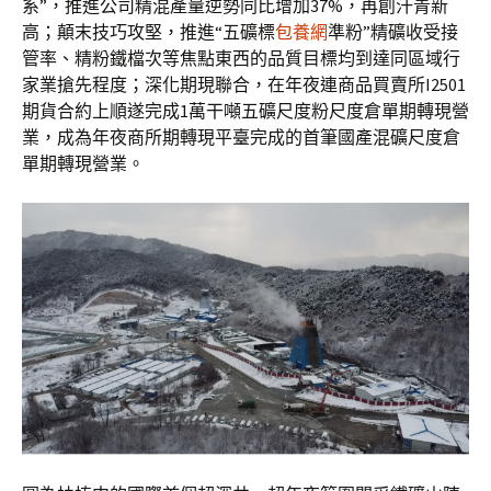
系”，推進公司精混產量逆勢同比增加37%，再創汗青新
高；顛末技巧攻堅，推進“五礦標
包養網
準粉”精礦收受接
管率、精粉鐵檔次等焦點東西的品質目標均到達同區域行
家業搶先程度；深化期現聯合，在年夜連商品買賣所I2501
期貨合約上順遂完成1萬干噸五礦尺度粉尺度倉單期轉現營
業，成為年夜商所期轉現平臺完成的首筆國產混礦尺度倉
單期轉現營業。