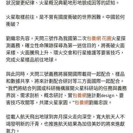
狀況變更紀律、火星概況典範地形地貌成因等的認知。
火星取樣前往，是不曾有國度衝破的世界困難。中國若何
衝破？
劉繼忠先容，天問三號作為我國第二次
包養網 花圃
火星探
測義務，確立性命陳跡探尋為第一迷信目的，將衝破火面
采樣、火面騰飛上升、環火交會和行星維護等要害技巧，
完成火星樣品前往地球。
與此同時，天問三號義務將展開國際載荷一起配合、樣品
和數據共享、將來計劃配合研討等三方面國際一起配合。
“我們將結合列國或科研機構展開火星科研站的任務與義務
界說、需求剖析、概念研討、實
包養網
施計劃design、要
害技巧攻關等，共建火星家園。”
包養網
劉繼忠說。
從載人航天飛出地球到奔月探火走向深空，寬大航天人不
竭發明新的汗青，也推進航天結果為加倍美妙的將來進獻
氣力。