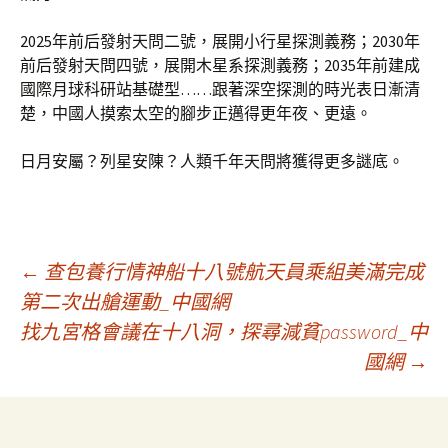
2025年前后發射天問二號，展開小行星探測義務；2030年
前后發射天問四號，展開木星系探測義務；2035年前建成
國際月球科研站基礎型……跟著深空探測的時光表日漸清
楚，中國人摸索太空的腳步正邁得更年夜、更遠。
日月安屬？列星安陳？人類千年天問將獲得更多謎底。
文
←
查包養行情神船十八號航天員乘組美滿完成
第二次出艙運動_中國網
找九宮格會議在十八洞，探尋減貧password_中
章
國網
→
導