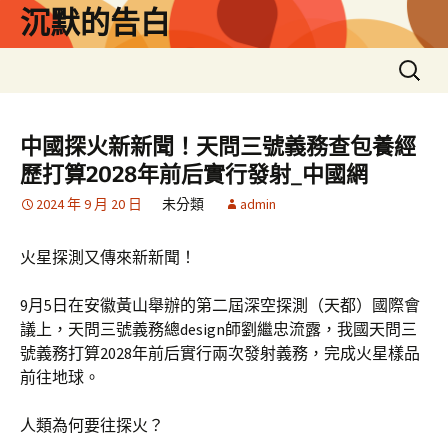
跳
沉默的告白
至
主
搜
要
尋
內
關
容
鍵
中國探火新新聞！天問三號義務查包養經
字:
歷打算2028年前后實行發射_中國網
2024 年 9 月 20 日
未分類
admin
火星探測又傳來新新聞！
9月5日在安徽黃山舉辦的第二屆深空探測（天都）國際會
議上，天問三號義務總design師劉繼忠流露，我國天問三
號義務打算2028年前后實行兩次發射義務，完成火星樣品
前往地球。
人類為何要往探火？