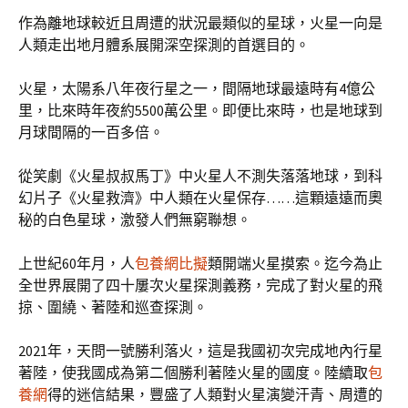
作為離地球較近且周遭的狀況最類似的星球，火星一向是
人類走出地月體系展開深空探測的首選目的。
火星，太陽系八年夜行星之一，間隔地球最遠時有4億公
里，比來時年夜約5500萬公里。即便比來時，也是地球到
月球間隔的一百多倍。
從笑劇《火星叔叔馬丁》中火星人不測失落落地球，到科
幻片子《火星救濟》中人類在火星保存……這顆遠遠而奧
秘的白色星球，激發人們無窮聯想。
上世紀60年月，人
包養網比擬
類開端火星摸索。迄今為止
全世界展開了四十屢次火星探測義務，完成了對火星的飛
掠、圍繞、著陸和巡查探測。
2021年，天問一號勝利落火，這是我國初次完成地內行星
著陸，使我國成為第二個勝利著陸火星的國度。陸續取
包
養網
得的迷信結果，豐盛了人類對火星演變汗青、周遭的