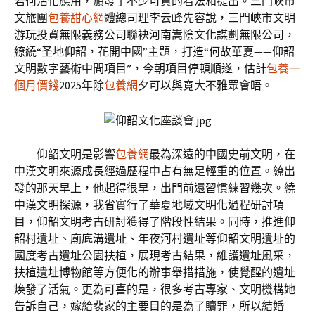
若何活化應用，頒發了不少可貴的看法和提出。三門峽市
文旅團
包養甜心網
體總司理李云峰先容說，三門峽市文明
游玩投資無限義務公司聯袂河南嵩陰文化謀劃無限公司，
繚繞“圣地仰韶，花開中國”主題，打造“何故華夏——仰韶
文明數字藝術中間項目”，今朝項目停頓順遂，估計
包養一
個月價錢
2025年除
包養網
夕可以與寬大不雅眾會晤。
仰韶文明是影響
包養網
最為深遠的中國史前文明，在
中漢文明來源成長經過歷程中占有無足輕重的位置。繚出
發的那天早上，他起得很早，出門前還習慣練習幾次。繞
中漢文明探源，我省實行了華夏地域文明化過程研討項
目，仰韶文明考古研討獲得了階段性結果。同時，推進仰
韶村遺址、廟底溝遺址、年夜河村遺址等仰韶文明遺址的
國度考古遺址公園扶植，展現考古結果，維護遺址風采，
扶植遺址博物館等方便化的辦事舉措措施，使覺醒的遺址
煥發了活氣。更為可喜的是，很多考古專家、文明機構她
告訴自己，嫁給裴家的主要目的是為了贖罪，所以結婚