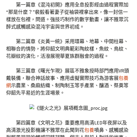
第一篇章《混沌初開》應用全息投影經由過程實際加
“那是什麼？”裴毅看著妻子從袖袋裡拿出來，像一封信一
樣放在包裡，問道。強技巧制作的數字動畫，讓不雅眾沉
醉式感觸感染混沌宇宙與世界初成。
第二篇章《炎黃一統》采用環幕、地幕、中間柱幕、
相聯合的情勢，將仰韶文明典範彩陶紋樣，魚紋、鳥紋、
花瓣紋的演化，活潑展現華夏族群融會的過程。
第三篇章《曙光乍現》展區不雅象授時部門應用VR頭
戴裝備，聯合神話故事、應用虛擬實際技巧為游客展
包養
網
示農業、桑麻紡織、制陶制玉等手產業、釀酒、祭奠等
仰韶先平易近的生涯場景。
第四篇章《文明之花》重要應用高清LED年夜屏以及
高清激光投影機讓不雅眾在此聞到花
包養
噴鼻、感觸感染