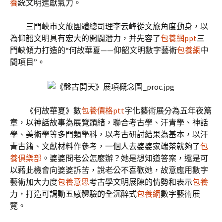
養
統文明進獻氣力。
三門峽市文旅團體總司理李云峰從文旅角度動身，以
為仰韶文明具有宏大的開闢潛力，并先容了
包養網ppt
三
門峽傾力打造的“何故華夏——仰韶文明數字藝術
包養網
中
間項目”。
《何故華夏》數
包養價格ptt
字化藝術展分為五年夜篇
章，以神話故事為展覽頭緒，聯合考古學、汗青學、神話
學、美術學等多門類學科，以考古研討結果為基本，以汗
青古籍、文獻材料作參考，一個人去婆婆家端茶就夠了
包
養俱樂部
。婆婆問老公怎麼辦？她是想知道答案，還是可
以藉此機會向婆婆訴苦，說老公不喜歡她，故意應用數字
藝術加大力度
包養意思
考古學文明展陳的情勢和表示
包養
力，打造可調動五感體驗的全沉醉式
包養網
數字藝術展
覽。