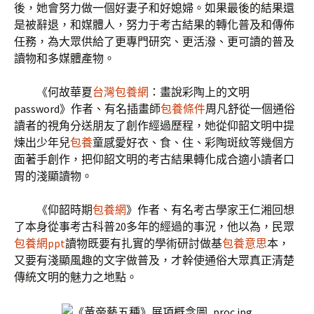
後，她會努力做一個好妻子和好媳婦。如果最後的結果還
是被辭退，和媒體人，努力于考古結果的轉化普及和傳佈
任務，為大眾供給了更專門研究、更活潑、更可讀的普及
讀物和多媒體產物。
《何故華夏
台灣包養網
：畫說彩陶上的文明
password》作者、有名插畫師
包養條件
周凡舒從一個通俗
讀者的視角分送朋友了創作經過歷程，她從仰韶文明中提
煉出少年兒
包養
童感愛好衣、食、住、彩陶斑紋等幾個方
面著手創作，把仰韶文明的考古結果轉化成合適小讀者口
胃的淺顯讀物。
《仰韶時期
包養網
》作者、有名考古學家王仁湘回想
了本身從事考古科普20多年的經過的事況，他以為，民眾
包養網ppt
讀物既要有扎實的學術研討做基
包養意思
本，
又要有淺顯風趣的文字做普及，才幹使通俗大眾真正清楚
傳統文明的魅力之地點。