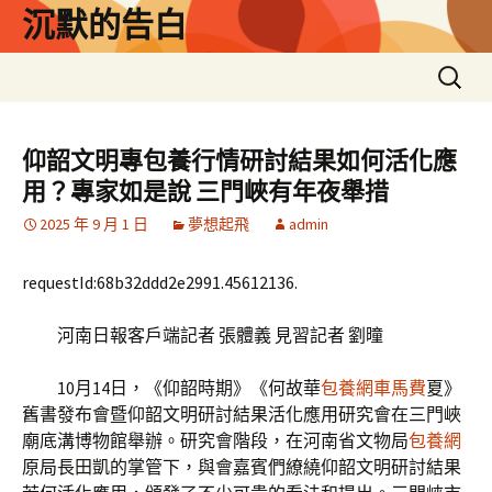
跳
沉默的告白
至
主
搜
要
尋
內
關
容
鍵
仰韶文明專包養行情研討結果如何活化應
字:
用？專家如是說 三門峽有年夜舉措
2025 年 9 月 1 日
夢想起飛
admin
requestId:68b32ddd2e2991.45612136.
河南日報客戶端記者 張體義 見習記者 劉曈
10月14日，《仰韶時期》《何故華
包養網車馬費
夏》
舊書發布會暨仰韶文明研討結果活化應用研究會在三門峽
廟底溝博物館舉辦。研究會階段，在河南省文物局
包養網
原局長田凱的掌管下，與會嘉賓們繚繞仰韶文明研討結果