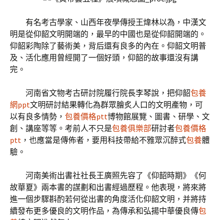
有名考古學家、山西年夜學傳授王煒林以為，中漢文
明是從仰韶文明開端的，最早的中國也是從仰韶開端的。
仰韶彩陶除了藝術美，背后還有良多的內在。仰韶文明普
及、活化應用曾經開了一個好頭，仰韶的故事還沒有講
完。
河南省文物考古研討院履行院長李琴說，把仰韶
包養
網ppt
文明研討結果轉化為群眾膾炙人口的文明產物，可
以有良多情勢，
包養價格ptt
博物館展覽、圖書、研學、文
創、講座等等。考前人不只是
包養俱樂部
研討者
包養價格
ptt
，也應當是傳佈者，要用科技帶給不雅眾沉醉式
包養
體
驗。
河南美術出書社社長王廣照先容了《仰韶時期》《何
故華夏》兩本書的謀劃和出書經過歷程。他表現，將來將
進一個步驟斟酌若何從出書的角度活化仰韶文明，并將持
續發布更多優良的文明作品，為傳承和弘揚中華優良傳
包