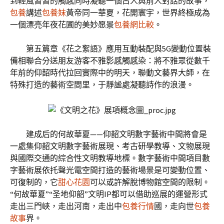
到輕風習習的觸感同時凝聽一個古人與前人對話的故事，
包養
講述
包養妹
黃帝同一華夏，花開寰宇，世界終極成為
一個漂亮年夜花圃的美妙愿景
包養網比較
。
第五篇章《花之絮語》應用互動裝配與5G變動位置裝
備相聯合分送朋友游客不雅影感觸感染：將不雅眾從數千
年前的仰韶時代拉回實際中的明天，聯動文藝界大師，在
特殊打造的藝術空間里，于靜謐處凝聽詩作的浪漫。
建成后的何故華夏——仰韶文明數字藝術中間將會是
一處集仰韶文明數字藝術展現、考古研學教導、文物展現
與國際交通的綜合性文明教導地標。數字藝術中間項目數
字藝術展依托聲光電空間打造的藝術場景是可變動位置、
可復制的，它
甜心花園
可以或許解脫博物館空間的限制。
“何故華夏”“圣地仰韶”文明IP都可以借助巡展的運營形式
走出三門峽，走出河南，走出中
包養行情
國，走向世
包養
故事
界。