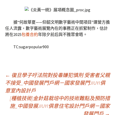
據“何故華夏——仰韶文明數字藝術中間項目”運營方擔
任人流露，數字藝術展覽內在的事務正在抓緊制作，估計
將在2025
包養合約
年除夕前后與不雅眾會晤。
TC:sugarpopular900
文
←
復旦學子吁法院對投毒嫌犯慎刑 受害者父親
不接受_中國發展門戶網－國家發展門JIUYI俱
意室內設計戶
章
[種植技術]金針菇栽培中的技術難點及預防措
施_中國發展JIUYI俱意住宅設計門戶網－國家
導
發展門戶
→