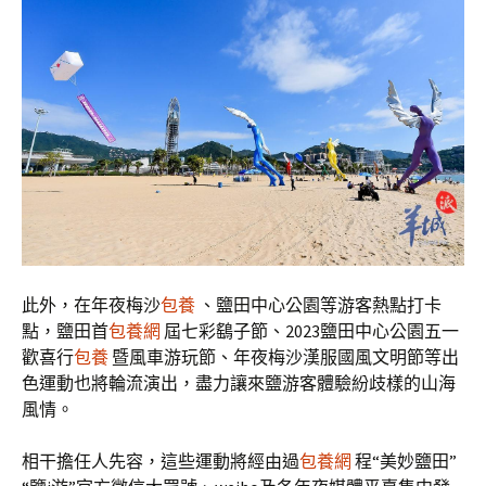
此外，在年夜梅沙
包養
、鹽田中心公園等游客熱點打卡
點，鹽田首
包養網
屆七彩鷂子節、2023鹽田中心公園五一
歡喜行
包養
暨風車游玩節、年夜梅沙漢服國風文明節等出
色運動也將輪流演出，盡力讓來鹽游客體驗紛歧樣的山海
風情。
相干擔任人先容，這些運動將經由過
包養網
程“美妙鹽田”