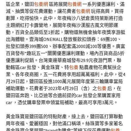
區企業，鹽田
包養網
區將展開
包養網
一系列優惠讓利、滿
減、抽獎等促花費運動，讓花費者
包養網
玩得高興，買得
劃算，吃得愉快。此中，年夜梅沙八號倉奧特萊斯將打造
主題網紅打卡露營地，展開年夜梅沙漢服古風文明節運
動，百貨全品類低至1折起，購物還無機會抽年夜獎享游艇
出海體驗。壹海城ONEMALL發放餐飲扣頭券：69團100、
批發扣頭券399團500、辦事配套滿2000減100等優惠。廣富
百貨發布“趣玩五一”闤闠優惠讓利運動，場內百貨商品5折
優惠讓利促銷。台灣東邊華裔城發布29.9元夜游門票，聯
動轄區car 批發、黃金珠寶、特
包養
點農產物花費幫扶企
業、各年夜商圈，五一花費將享用超萬萬福利。此中，從4
月29日起，鹽田區投進1000萬元展開年度第三輪購車當局
補助運動。花費者于2023年4月29日（含）之
包養
后，在
鹽田區奔跑、比亞迪等合適前提的car 批發企業購置家用
car ，憑仗購車發票申領當局補助，最高可享用3萬元。
黃金珠寶是鹽田區的特點財產，接上去，鹽田區打算聯動
周年夜福、愛麗穩固，對他滿口稱頌。絲珠寶等多家著名
黃金珠寶企業展開“brand內購會”等線下促花費運動
包養