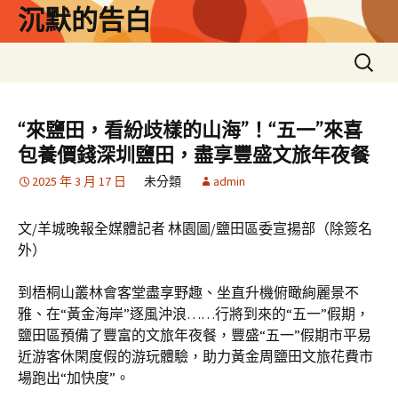
跳
沉默的告白
至
主
搜
要
尋
內
關
容
鍵
“來鹽田，看紛歧樣的山海”！“五一”來喜
字:
包養價錢深圳鹽田，盡享豐盛文旅年夜餐
2025 年 3 月 17 日
未分類
admin
文/羊城晚報全媒體記者 林園圖/鹽田區委宣揚部（除簽名
外）
到梧桐山叢林會客堂盡享野趣、坐直升機俯瞰絢麗景不
雅、在“黃金海岸”逐風沖浪……行將到來的“五一”假期，
鹽田區預備了豐富的文旅年夜餐，豐盛“五一”假期市平易
近游客休閑度假的游玩體驗，助力黃金周鹽田文旅花費市
場跑出“加快度”。