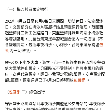
（一）梅沙片區預定通行
2023年4月29日至10月6每日天期間一切雙休日、法定節沐
日，交警部分在梅沙片區履行姑且預定通行治理。范圍西
起鹽梅路三洲田公路路口，東至鹽梅路深圳海關小梅沙教
導培訓基地，北至台灣東邊華裔城圍合區內一切途徑（不
含鹽壩高速，包括年夜梅沙、小梅沙、台灣東邊華裔城
包
養
內一切途徑）。
9座及以下小型客車，游客、市平易近經由過程深圳交警微
信大眾號停止預定，分開時光不受限制。也可由預訂的飯
店、商戶代為預定。逐日小我預定配額1萬個，商戶預定配
額1萬個。預定通道已于4月24日8時開放
包養網
。
（
包養網
二）綠色出行
守舊鹽田路地鐵站到年夜梅沙聞檀道公交場站的“年夜梅沙
沐日專線”，經由過程在梅沙片區重要途徑設置公交公用