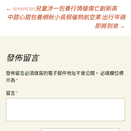
文
←
american兒童涉一包養行情槍傷亡創新高
中甜心甜包養網秋小長假催熱航空業 出行岑嶺
即將到來
→
章
導
發佈留言
覽
發佈留言必須填寫的電子郵件地址不會公開。
必填欄位標
示為
*
留言
*