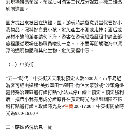
到現場掃碼預定。預定后可憑第二代成分證或手機二維碼
刷閘進園。
園方提出來被困在這裡。醒，游玩時請留意妥當保管好小
我物品，照料好白叟小孩，避免產生不測或走掉；酒后或
身材不適的游客請勿下海，游客在游玩經過歷程中請全部
旅程服從現場任務職員唆使一息。，不要等閒觸碰海中漂
浮的通明物體和其他生物，避免受傷中毒。
（二）中英街
“五一”時代，中英街天天限制預定人數4000人。市平易近
游客可經由過程“美妙鹽田”“i鹽田”微信大眾號或“沙頭角邊
疆特殊治理區通行證打點”小法式停止線上預定。預定勝利
后，攜帶小我有用成分證原件在預定時光內達到關隘不花
錢打點通行證。取證時光為9
包養
:00-17:00，中英街開放時
光為9:00-18:00。
二、轄區路況信息一覽