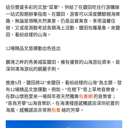
這份豐盛多彩的文旅“菜單”，供給了在鹽田吃住行游購娛
一站式假期辦事指南。在鹽田，游客可以深度體驗親海樂
趣，無論是領略天然美景，仍是品嘗美食、享用溫馨住
宿，又或是測驗考試各類海上活動，鹽田包羅萬象。來鹽
田，看紛歧樣的山海。
12場精品文旅運動出色迭出
鵬灣之畔的秀美城區鹽田，擁有優質的山海游玩資本，是
深圳濱海游玩的靚麗手刺。
進進5月，鹽田將以“來鹽田，看紛歧樣的山海”為主題，發
布12場精品文旅運動。例如，“在樹下”恩上草地音樂會，
在群山懷抱里來一場與年夜天然獨奏
包養網
的音樂會；
“音為芳華”山海音樂趴，在海濱棧道感觸感染深圳初夏的
海風，感觸感染非常熱
包養
絡的芳華。