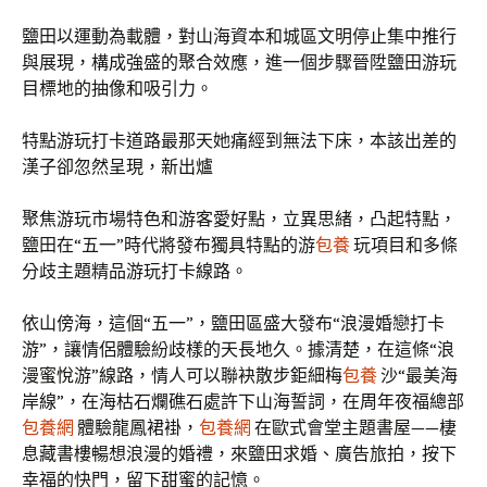
鹽田以運動為載體，對山海資本和城區文明停止集中推行
與展現，構成強盛的聚合效應，進一個步驟晉陞鹽田游玩
目標地的抽像和吸引力。
特點游玩打卡道路最那天她痛經到無法下床，本該出差的
漢子卻忽然呈現，新出爐
聚焦游玩市場特色和游客愛好點，立異思緒，凸起特點，
鹽田在“五一”時代將發布獨具特點的游
包養
玩項目和多條
分歧主題精品游玩打卡線路。
依山傍海，這個“五一”，鹽田區盛大發布“浪漫婚戀打卡
游”，讓情侶體驗紛歧樣的天長地久。據清楚，在這條“浪
漫蜜悅游”線路，情人可以聯袂散步鉅細梅
包養
沙“最美海
岸線”，在海枯石爛礁石處許下山海誓詞，在周年夜福總部
包養網
體驗龍鳳裙褂，
包養網
在歐式會堂主題書屋——棲
息藏書樓暢想浪漫的婚禮，來鹽田求婚、廣告旅拍，按下
幸福的快門，留下甜蜜的記憶。