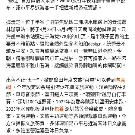
“鹽i游”官方微信大眾號、weibo及各年夜媒體平臺集中發
布，讓市平易近游客一手把握新穎游玩資訊。
據清楚，位于半猴子園帶焦點區三洲塘水庫邊上的云海叢
林辦事站，將于4月29日-5月3每日天期間啟動試運營。云
海叢林辦事站選址于海拔378米的山頂，是半猴子園帶的主
要景不雅節點。驛站全體外型參考船舶design，統籌景不
雅及平安，設置有玻璃遠望臺，可一覽鹽田港全貌。今
朝，精品咖啡體驗店已正式進駐，游客可攜家人一路在云
海里體驗不雅山看海，感觸感染噴鼻醇咖啡的休閑時間。
出色不止“五一”。掀開鹽田年度文旅“菜單”可以看到
包養
網
，全年設定50余場引流促花費文旅運動，涵蓋簡略生涯
節、草莓音樂節、鹽田鐵人三項賽、“環鹽田”越野自行車
賽、“深圳100”越野賽、2023年為愛奔馳深圳鹽田安康跑、
2023年水翼帆板世界杯
包養
深圳站等音樂節慶、體育賽
事、文明運動、文旅主題運動等各類體裁旅重點運動，全
方位提振文旅花費，多條理知足市平易近游客沐日文旅需
求，多維度營建濃重沐日氣氛。