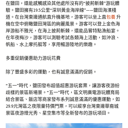
在鹽田，還能感觸感染其他處所沒有的“披荊斬棘”游玩體
驗。鹽田擁有19.5公里“深圳黃金海岸線”——鹽田海濱棧
道。在台灣東邊通航直升機基地，游客可以坐上直
包養
升
機在空中俯瞰鹽田灣區的絢麗風景。游客可以登上金色海
岸游船不雅光，在海上披荊斬棘，還能品嘗特點漁船宴。
在年夜梅沙，游客可以測驗考試各類海上活動，如沖浪、
帆船、水上摩托艇等，享用暢游陸地的樂趣。
多重促銷優惠助力游玩花費
除了豐盛多彩的運動，也有誠意滿滿的促銷。
“五一”時代，鹽田發布超值超惠游玩套票，讓游客夜游紛
歧樣的景區新場景。“五一”時代，區文明廣電游玩體育局
結合景區、飯店等商家發布系列誠意滿滿的優惠運動，如
29.9元灣區之夜限量特價門票，可以縱享台灣東邊華裔城
景區夜游燈光秀、星空集市等全新發布的游玩項目。