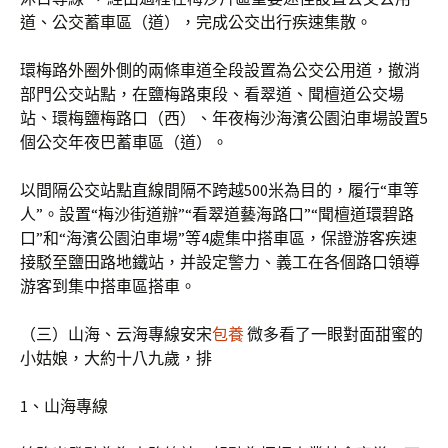
道、公交蓄車區（道），完成公交出行疾速集散。
環梅路外圈外側的兩條車道全段設置為公交公用道，撤消
部門公交站點，在鹽梅路東段、看翠道、聞檀道公交場
站、環梅鹽梅路口（西）、年夜梅沙海濱公園泊車場設置5
個公交年夜巴蓄車區（道）。
以間隔公交站點直線間隔不跨越500米為目的，履行“車等
人”。設置“梅沙街道辦”“看翠道藝海路口”“聞檀道環碧路
口”和“海濱公園泊車場”等4處集中搭車區，保證游客疾速
接駁至鹽田路地鐵站，并設定警力、義工在各個路口領導
游客到集中搭車區搭車。
（三）山海、云海專線安宋
包養
微多看了一眼對面甜蜜的
小姑娘，大約十八九歲，排
1、山海專線