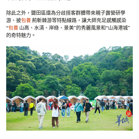
除此之外，鹽田區還為分歧搭客群體帶來親子露營研學
游、披
包養
荊斬棘游等特點線路，讓大師充足感觸感染
“
包養
山高、水清、岸綠、景美”的秀麗風景和“山海港城”
的奇特魅力。