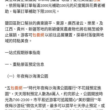
，依照每筆訂單每滿1000元補助100元的尺度賜與花費者補
助，每筆訂單補助下限1000元。
鹽田區對口幫扶的廣東饒平、東源，廣西凌云、樂業，及
江西、貴州、新疆等地的新穎優質農產物也將在精茂城停
止展銷，游客可
包養網
以前往品嘗購置，探尋村落復興地
域的特點美食。
一站式假期辦事指南
一、重點景區預定信息
（一）年夜梅沙海濱公園
“五
包養網
一”時代年夜梅沙海濱公園履行“不花錢預定進
園”，天天限制預定人數為8萬人，約完即止，公園開放時
光為7:00-23:00。市平易近游客可追蹤關心“美妙鹽田”“年
夜梅沙游玩”微信大眾號，最多可以提早七天停止預定，或