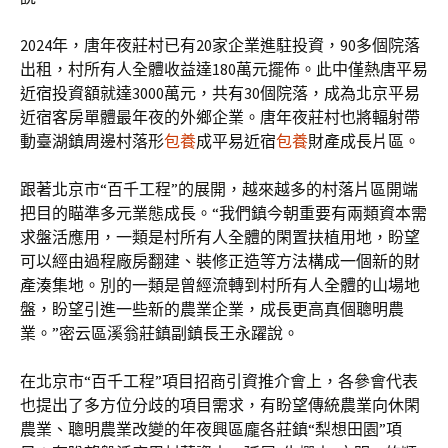
2024年，唐年夜莊村已有20家企業進駐投資，90多個院落
出租，村所有人全體收益達180萬元擺佈。此中僅熱唐平易
近宿投資額就達3000萬元，共有30個院落，成為北京平易
近宿客房單體最年夜的外鄉企業。唐年夜莊村也將輻射帶
動臺湖鎮周邊村落形
包養
成平易近宿
包養
財產成長片區。
跟著北京市“百千工程”的展開，越來越多的村落片區開端
把目的瞄準多元業態成長。“我們鎮今朝重要有兩類資本需
求盤活應用，一類是村所有人全體的閑置扶植用地，盼望
可以經由過程廠房翻建、裝修正造等方法構成一個新的財
產湊集地。別的一類是曾經流轉到村所有人全體的山場地
盤，盼望引進一些新的農業企業，成長更高真個聰明農
業。”密云區溪翁莊鎮副鎮長王永躍說。
在北京市“百千工程”項目招商引資推介會上，各參會代表
也提出了多方位分歧的項目需求，有盼望傳統農業向休閑
農業、聰明農業改變的年夜興區龐各莊鎮“梨想田園”項