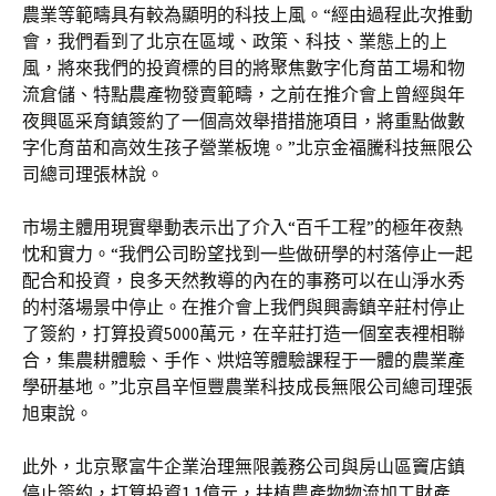
農業等範疇具有較為顯明的科技上風。“經由過程此次推動
會，我們看到了北京在區域、政策、科技、業態上的上
風，將來我們的投資標的目的將聚焦數字化育苗工場和物
流倉儲、特點農產物發賣範疇，之前在推介會上曾經與年
夜興區采育鎮簽約了一個高效舉措措施項目，將重點做數
字化育苗和高效生孩子營業板塊。”北京金福騰科技無限公
司總司理張林說。
市場主體用現實舉動表示出了介入“百千工程”的極年夜熱
忱和實力。“我們公司盼望找到一些做研學的村落停止一起
配合和投資，良多天然教導的內在的事務可以在山淨水秀
的村落場景中停止。在推介會上我們與興壽鎮辛莊村停止
了簽約，打算投資5000萬元，在辛莊打造一個室表裡相聯
合，集農耕體驗、手作、烘焙等體驗課程于一體的農業產
學研基地。”北京昌辛恒豐農業科技成長無限公司總司理張
旭東說。
此外，北京聚富牛企業治理無限義務公司與房山區竇店鎮
停止簽約，打算投資1.1億元，扶植農產物物流加工財產