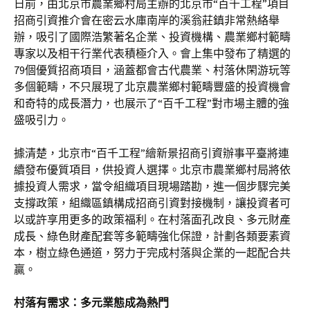
日前，由北京市農業鄉村局主辦的北京市“百千工程”項目
招商引資推介會在密云水庫南岸的溪翁莊鎮非常熱絡舉
辦，吸引了國際浩繁著名企業、投資機構、農業鄉村範疇
專家以及相干行業代表積極介入。會上集中發布了精選的
79個優質招商項目，涵蓋都會古代農業、村落休閑游玩等
多個範疇，不只展現了北京農業鄉村範疇豐盛的投資機會
和奇特的成長潛力，也展示了“百千工程”對市場主體的強
盛吸引力。
據清楚，北京市“百千工程”繪新景招商引資辦事平臺將連
續發布優質項目，供投資人選擇。北京市農業鄉村局將依
據投資人需求，當令組織項目現場踏勘，進一個步驟完美
支撐政策，組織區鎮構成招商引資對接機制，讓投資者可
以或許享用更多的政策福利。在村落面孔改良、多元財產
成長、綠色財產配套等多範疇強化保證，計劃各類要素資
本，樹立綠色通道，努力于完成村落與企業的一起配合共
贏。
村落有需求：多元業態成為熱門