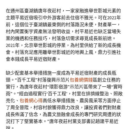
在通州區臺湖鎮唐年夜莊村，一家家融進舉世影城元素的
主題平易近宿吸引中外游客前去住宿不雅光。可在2021年
前，這個位于臺湖鎮最東側的村落路況未便，財產單一，
村內閑置衡宇資產無法發明收益，村平易近也缺乏當場失
業的機遇和任務技巧，村落急切需求尋覓成長新前途。
2021年，北京舉世影城的停業，為村里供給了新的成長機
會。村落充足應用離舉世影城近的地輿上風，鼎力引進社
會本錢成長平易近宿財產。
缺少配套基本舉措措施一度成為平易近宿財產的成長瓶
頸。“百千工程”村落復興示范片
包養網價錢
區創立任務的
實行，為唐年夜莊村“環影宿游”示范片區帶來了一場“實時
雨”。“經由過程實行‘百千工程’，村里在排擠線整治、照敞
亮化、
包養網心得
高低水舉措措施、農房風采等方面停止
了周全晉陞，村容村貌獲得鼎力改良，讓投資者們對財產
成長佈滿了信念，為農文旅融會成長的專門研究周遭的狀
況打下了堅實基本。”唐年夜莊村黨支部書記趙建平易近
說。