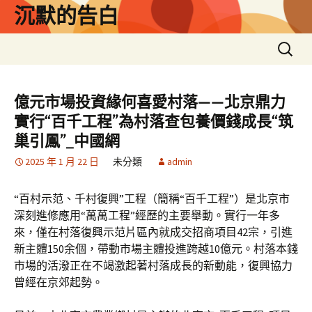
跳
沉默的告白
至
主
搜
要
尋
內
關
容
鍵
億元市場投資緣何喜愛村落——北京鼎力
字:
實行“百千工程”為村落查包養價錢成長“筑
巢引鳳”_中國網
2025 年 1 月 22 日
未分類
admin
“百村示范、千村復興”工程（簡稱“百千工程”）是北京市
深刻進修應用“萬萬工程”經歷的主要舉動。實行一年多
來，僅在村落復興示范片區內就成交招商項目42宗，引進
新主體150余個，帶動市場主體投進跨越10億元。村落本錢
市場的活潑正在不竭激起著村落成長的新動能，復興協力
曾經在京郊起勢。