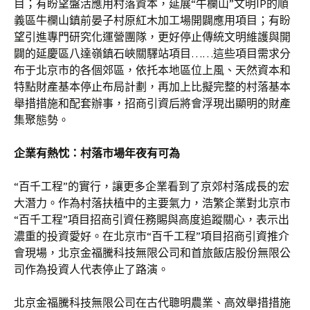
目；有盼望盤活應用村落資本，延展“牛欄山”文明IP的順
義區牛欄山鎮前晏子村原紅木加工場開闢應用項目；有盼
望引進專門研究化運營團隊，更好停止傳統文明維護與開
闢的延慶區八達嶺鎮石峽關驛站項目……這些項目需求分
布于北京市的各個郊區，依托本地區位上風、天然資本和
特點財產基本停止布局計劃，再加上比擬完整的村落基本
舉措措施和配套辦事，招商引資后將會浮現出顯明的財產
集聚態勢。
企業有熱忱：村落市場年夜有可為
“百千工程”的實行，讓更多企業看到了京郊村落成長的宏
大潛力。作為村落扶植中的主要氣力，浩繁企業對北京市
“百千工程”項目招商引資任務賜與高度追蹤關心，表示出
濃重的投資愛好。在北京市“百千工程”項目招商引資推介
會現場，北京金福騰科技無限公司和首旅飯店股份無限公
司作為投資人代表停止了路演。
北京金福騰科技無限公司在古代聰明農業、高效舉措措施