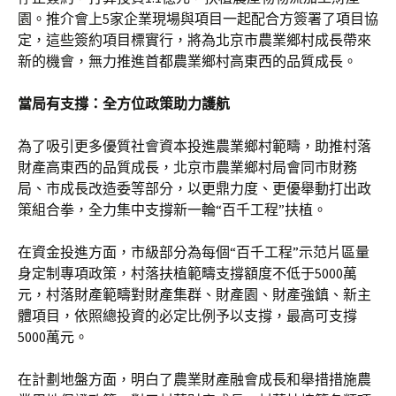
園。推介會上5家企業現場與項目一起配合方簽署了項目協
定，這些簽約項目標實行，將為北京市農業鄉村成長帶來
新的機會，無力推進首都農業鄉村高東西的品質成長。
當局有支撐：全方位政策助力護航
為了吸引更多優質社會資本投進農業鄉村範疇，助推村落
財產高東西的品質成長，北京市農業鄉村局會同市財務
局、市成長改造委等部分，以更鼎力度、更優舉動打出政
策組合拳，全力集中支撐新一輪“百千工程”扶植。
在資金投進方面，市級部分為每個“百千工程”示范片區量
身定制專項政策，村落扶植範疇支撐額度不低于5000萬
元，村落財產範疇對財產集群、財產園、財產強鎮、新主
體項目，依照總投資的必定比例予以支撐，最高可支撐
5000萬元。
在計劃地盤方面，明白了農業財產融會成長和舉措措施農