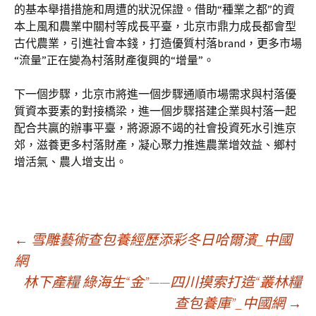
的基本舉措措施和周遭的狀況保證。借助“種業之都”的資
本上風和農業中關村等成長平臺，北京市鼎力成長都會型
古代農業，引進社會本錢，打造優質村落brand，更多市場
“流量”正在變為村落財產復興的“增量”。
下一個步驟，北京市將進一個步驟通順市場需求與村落優
質資本要素的對接橋梁，進一個步驟搭建企業與村落一起
配合共贏的辦事平臺，將源源不竭的社會投資死水引進京
郊，滋養更多村落財產，凝心聚力推進農業增效益、鄉村
增活氣、農人增支出。
文
←
雪雕藝術查包養經歷添彩冬日哈爾濱_中國
網
林下產糧 綠海生“金”——四川摸索打造“叢林糧
章
查包養庫”_中國網
→