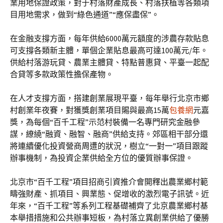
業用地保證政策，對于村落財產成長、村落扶植等各類項
目用地需求，做到“綠色通道”“應保盡保”。
在金融支撐方面，每年供給6000萬元額度的涉農存款貼息
可支撐各類新主體，單個企業貼息最高可達100萬元/年。
供給村落游玩貸、農業主體貸、特點普惠貸、平臺一起配
合貸等多款政策性擔保產物。
在人才支撐方面，搭建創業展現平臺，每年舉行北京市鄉
村創業年夜賽，對獲獎創業項目賜與最高15萬
包養網
元嘉
獎，為每個“百千工程”示范村裝備一名專門研究金融參
謀，繚繞“融資、融智、融商”供給支持。郊區相干部分還
將連續優化投資營商周遭的狀況，樹立“一對一”項目跟蹤
辦事機制，為投資企業供給全方位的優質辦事保證。
北京市“百千工程”項目招商引資推介會開釋出農業鄉村範
疇強財產、抓項目、興業態、促增收的激烈電子訊號。近
年來，“百千工程”等系列工程基礎補齊了北京農業鄉村基
本舉措措施和公共辦事短板，為村落立異創業供給了優勝