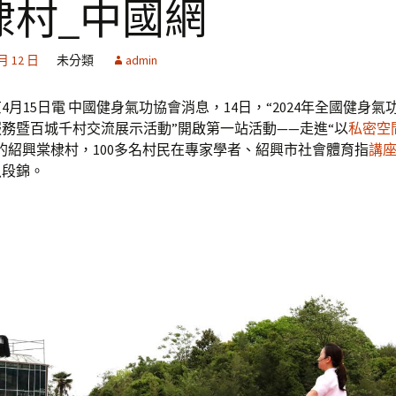
棣村_中國網
 月 12 日
未分類
admin
4月15日電 中國健身氣功協會消息，14日，“2024年全國健身氣
務暨百城千村交流展示活動”開啟第一站活動——走進“以
私密空
的紹興棠棣村，100多名村民在專家學者、紹興市社會體育指
講
八段錦。