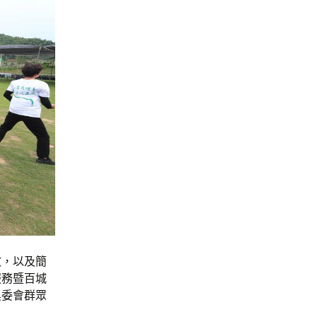
效，以及簡
服務暨百城
奧委會群眾