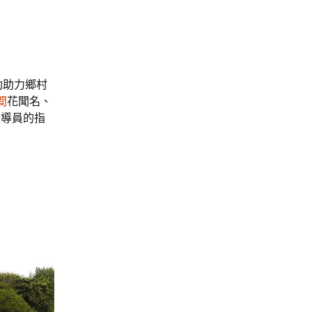
功助力鄉村
間
花聞名、
座
導員的指