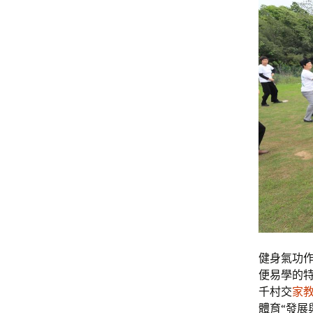
健身氣功
便易學的
千村交
家
體育“發展