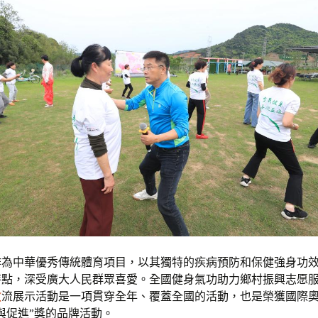
作為中華優秀傳統體育項目，以其獨特的疾病預防和保健強身功
特點，深受廣大人民群眾喜愛。全國健身氣功助力鄉村振興志愿
教
流展示活動是一項貫穿全年、覆蓋全國的活動，也是榮獲國際
與促進”獎的品牌活動。