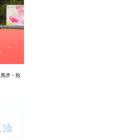
扎馬步、抬