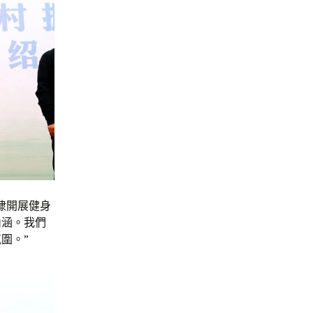
棣開展健身
內涵。我們
圍。”