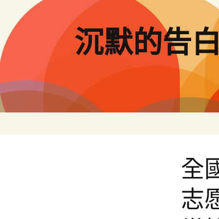
跳
至
主
沉默的告
要
內
容
全
志