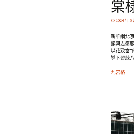
棠
2024 年 5
新華網北京
振興志愿服
以花致富”
導下習練
九宮格