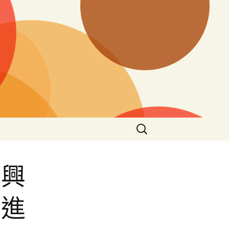
搜
尋
關
鍵
振興
字:
走進