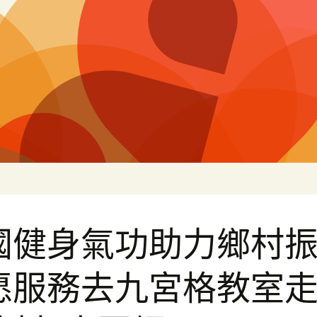
白
國健身氣功助力鄉村
愿服務去九宮格教室