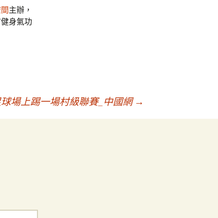
空間
主辦，
市健身氣功
足球場上踢一場村級聯賽_中國網
→