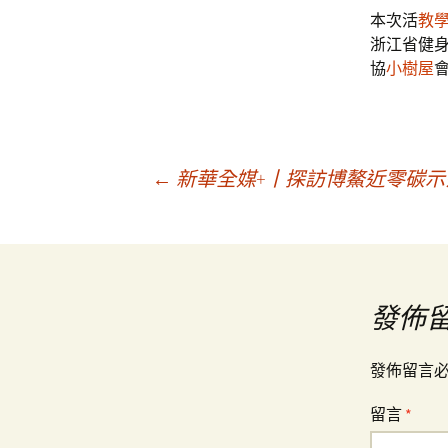
本次活
教
浙江省健
協
小樹屋
文
←
新華全媒+丨探訪博鰲近零碳示
章
導
發佈
覽
發佈留言
留言
*