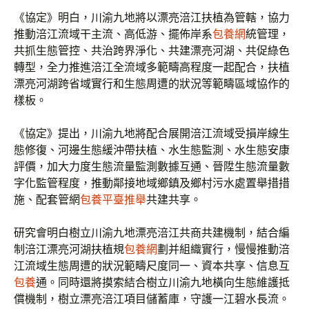
《協定》明白，川渝九地將以漂亮涪江扶植為管轄，協力
推動涪江流域干主流、高低游、擺佈岸系
包養網
統管理，
共抓生態管控、共治跨界淨化、共建漂亮河湖、共促綠色
轉型，全力推進涪江全流域多範疇高程度一起配合，扶植
漂亮河湖跨省域實行和生態周遭的狀況等範疇區域協作的
樣板。
《協定》提出，川渝九地將配合展開涪江流域受損岸線生
態修復、河邊生態緩沖帶扶植、水生態監測、水生態安康
評價，加大力度生態流量監測數據互通、晉陞生態流量數
字化監管程度，推動鄰接地域鄉鎮及鄉村污水處置舉措措
施、配套管網
包養平臺推舉
共建共享。
研究會明白樹立川渝九地漂亮涪江共商共建機制，結合編
制涪江漂亮河湖扶植規
包養網
劃并組織實行，慢慢推動涪
江流域生態周遭的狀況範疇尺度同一、資本共享、信息互
包養
通。同時還將摸索結合樹立川渝九地橫向生態維護抵
償機制，樹立漂亮涪江項目儲蓄庫，守護一江碧水長流。