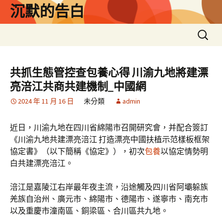
跳
沉默的告白
至
主
搜
要
尋
內
關
容
鍵
共抓生態管控查包養心得 川渝九地將建漂
字:
亮涪江共商共建機制_中國網
2024 年 11 月 16 日
未分類
admin
近日，川渝九地在四川省綿陽市召開研究會，并配合簽訂
《川渝九地共建漂亮涪江 打造漂亮中國扶植示范樣板框架
協定書》（以下簡稱《協定》），初次
包養
以協定情勢明
白共建漂亮涪江。
涪江是嘉陵江右岸最年夜主流，沿途觸及四川省阿壩躲族
羌族自治州、廣元市、綿陽市、德陽市、遂寧市、南充市
以及重慶市潼南區、銅梁區、合川區共九地。