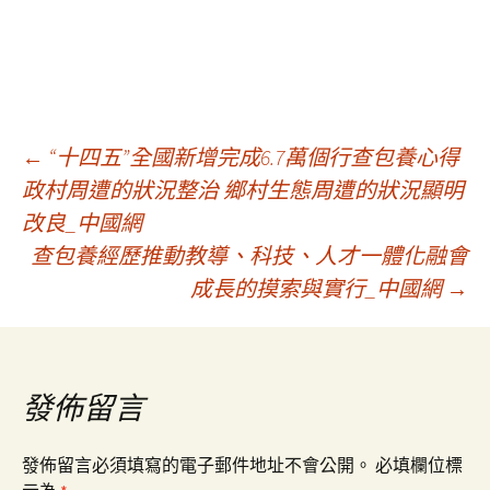
文
←
“十四五”全國新增完成6.7萬個行查包養心得
政村周遭的狀況整治 鄉村生態周遭的狀況顯明
改良_中國網
章
查包養經歷推動教導、科技、人才一體化融會
成長的摸索與實行_中國網
→
導
覽
發佈留言
發佈留言必須填寫的電子郵件地址不會公開。
必填欄位標