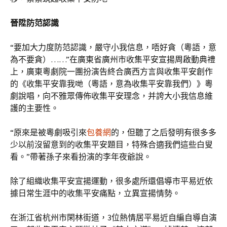
晉陞防范認識
“要加大力度防范認識，嚴守小我信息，唔好貪（粵語，意
為不要貪）……”在廣東省廣州市收集平安宣揚周啟動典禮
上，廣東粵劇院一團扮演告終合廣西方言與收集平安創作
的《收集平安靠我哋（粵語，意為收集平安靠我們）》粵
劇說唱，向不雅眾傳佈收集平安理念，并誇大小我信息維
護的主要性。
“原來是被粵劇吸引來
包養網
的，但聽了之后發明有很多多
少以前沒留意到的收集平安題目，特殊合適我們這些白叟
看。”帶著孫子來看扮演的李年夜爺說。
除了組織收集平安宣揚運動，很多處所還倡導市平易近依
據日常生涯中的收集平安痛點，立異宣揚情勢。
在浙江省杭州市閑林街道，3位熱情居平易近自編自導自演