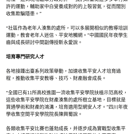
許的運動，輔助家中白叟養成對的的上彀習氣，從而闊別
收集欺騙隱患。”
“社區作為老年人湊集的處所，可以多展開相似的教導培訓
運動，教會老年人迷信、平安地觸網。”中國國民年夜學生
齒與成長研討中間副傳授靳永愛說。
培育專門研究人才
各地接踵出臺系列政策舉動，加速收集平安人才培育過
程，推動收集平安教導、技巧、財產融會成長。
“全國已有11所高校進圍一流收集平安學院扶植示范高校，
這些收集平安學院在財產湊集的處所樹立基地，目標就是
買通學術和財產的鴻溝，培育適用型網安人才。”四川年夜
學收集空間平安學院院長陳興蜀說。
各類收集平安比賽也蓬勃成長，并逐步成為實戰型收集平