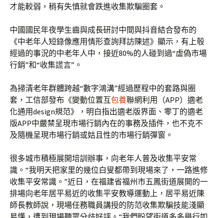
才能較弱，稍有失慎就會跌進收集欺騙圈套。
中國國民年夜學生齒與成長研討中間與抖音結合發布的
《中老年人短錄像應用情形查詢拜訪陳述》顯示，有上彀
經過的事況的中老年人中，接近80%的人碰到過“虛偽市場
行銷”和“收集謊言”。
為掃清老年群體跨越“數字鴻溝”經過歷程中的套路與圈
套，工信部發布《變動位置互
包養
聯網利用（APP）適老
化通用design規范》，明白指出適老版界面、零丁的適老
版APP中嚴禁呈現市場行銷內在的事務及插件，也不克不
及隨機呈現市場行銷或姑且性的市場行銷彈窗。
很多城市積極展開培訓辦事，向老年人普及收集平安常
識。“我明天把家里的幾位白叟都帶到現場來了，一路進修
收集平安常識。”近日，在福建省福州市五鳳街道展開的一
排場向老年居平易近的收集平安教導運動上，居平易近陳
師長教師說，現場任務職員講授的防范收集欺騙技能淺顯
易懂，遭到現場聽眾分歧好評。“我們盼望街道多多舉行如