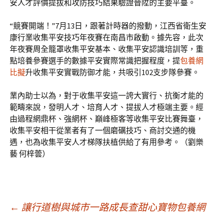
安人才評價提拔和攻防技巧結果驗證晉陞的主要平臺。
“競賽開端！”7月13日，跟著計時器的撥動，江西省衛生安
康行業收集平安技巧年夜賽在南昌市啟動。據先容，此次
年夜賽周全籠罩收集平安基本、收集平安認識培訓等，重
點培養參賽選手的數據平安實際常識把握程度，提
包養網
比擬
升收集平安實戰防御才能，共吸引102支步隊參賽。
業內助士以為，對于收集平安這一誇大實行、抗衡才能的
範疇來說，發明人才、培育人才、提拔人才極端主要。經
由過程網鼎杯、強網杯、巔峰極客等收集平安比賽舞臺，
收集平安相干從業者有了一個磨礪技巧、商討交通的機
遇，也為收集平安人才梯隊扶植供給了有用參考。（劉樂
藝 何梓蕓）
文
←
讓行道樹與城市一路成長查甜心寶物包養網