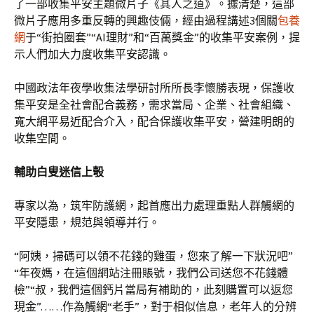
了一部收集平安主題微片子《其人之道》。據清楚，這部
微片子應用多重反轉的興趣伎倆，經由過程講述3個關
包養
網
于“街拍圈套”“AI理財”和“百萬獎金”的收集平安案例，提
示人們加大力度收集平安認識。
中國政法年夜學收集法學研討所所長李懷勝表現，保護收
集平安是全社會配合義務，需求當局、企業、社會組織、
寬大網平易近配合介入，配合保護收集平安，營建明朗的
收集空間。
輔助白叟迷信上彀
專家以為，筑牢防護網，起首應出力處理重點人群觸網的
平安隱患，規范與領導并行。
“阿姨，掃碼可以領不花錢的雞蛋，您來了解一下狀況吧”
“年夜媽，在這個網站注冊賬號，我們公司送您不花錢體
檢”“叔，我們這個鈣片當局有補助的，此刻購置可以返您
現金”……作為觸網“老手”，對于相似信息，老年人的分辨