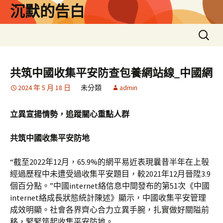
跳
沉默的告白
至
主
搜
要
尋
內
關
容
鍵
共筑中國收集平安防查包養網站線_中國網
字:
2024 年 5 月 18 日
未分類
admin
立異宣揚情勢，追蹤關心重點人群
共筑中國收集平安防地
“截至2022年12月，65.9%的網平易近表現曩昔半年在上彀
經過歷程中未遭受過收集平安題目，較2021年12月晉陞3.9
個百分點。”中國internet絡信息中間發布的第51次《中國
internet絡成長狀態統計陳述》顯示，中國收集平安管理
成效明顯。社會各界齊心合力立異手腕，扎實做好關隘前
移，緊緊筑起收集平安防地。