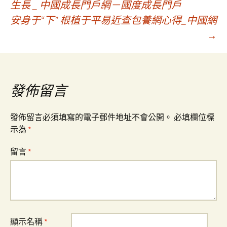
生長 _ 中國成長門戶網－國度成長門戶
安身于“下” 根植于平易近查包養網心得_中國網
章
→
導
覽
發佈留言
發佈留言必須填寫的電子郵件地址不會公開。
必填欄位標
示為
*
留言
*
顯示名稱
*