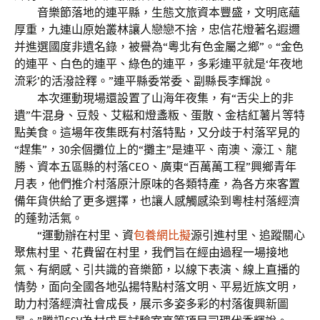
音樂節落地的連平縣，生態文旅資本豐盛，文明底蘊
厚重，九連山原始叢林讓人戀戀不捨，忠信花燈著名遐邇
并進選國度非遺名錄，被譽為“粵北有色金屬之鄉”。“金色
的連平、白色的連平、綠色的連平，多彩連平就是‘年夜地
流彩’的活潑詮釋。”連平縣委常委、副縣長李輝說。
本次運動現場還設置了山海年夜集，有“舌尖上的非
遺”牛混身、豆殼、艾糍和燈盞粄、蛋散、金桔紅薯片等特
點美食。這場年夜集既有村落特點，又分歧于村落罕見的
“趕集”，30余個攤位上的“攤主”是連平、南澳、濠江、龍
勝、資本五區縣的村落CEO、廣東“百萬萬工程”興鄉青年
月表，他們推介村落原汁原味的各類特產，為各方來客置
備年貨供給了更多選擇，也讓人感觸感染到粵桂村落經濟
的蓬勃活氣。
“運動辦在村里、資
包養網比擬
源引進村里、追蹤關心
聚焦村里、花費留在村里，我們旨在經由過程一場接地
氣、有網感、引共識的音樂節，以線下表演、線上直播的
情勢，面向全國各地弘揚特點村落文明、平易近族文明，
助力村落經濟社會成長，展示多姿多彩的村落復興新圖