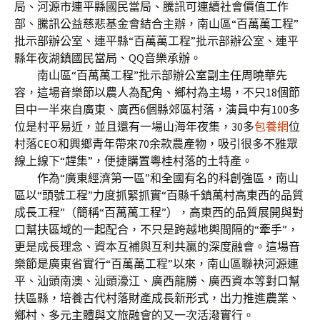
局、河源市連平縣國民當局、騰訊可連續社會價值工作
部、騰訊公益慈悲基金會結合主辦，南山區“百萬萬工程”
批示部辦公室、連平縣“百萬萬工程”批示部辦公室、連平
縣年夜湖鎮國民當局、QQ音樂承辦。
南山區“百萬萬工程”批示部辦公室副主任周曉華先
容，這場音樂節以農人為配角、鄉村為主場，不只18個節
目中一半來自廣東、廣西6個縣郊區村落，演員中有100多
位是村平易近，並且還有一場山海年夜集，30多
包養網
位
村落CEO和興鄉青年帶來70余款農產物，吸引很多不雅眾
線上線下“趕集”，便捷購置粵桂村落的土特產。
作為“廣東經濟第一區”和全國有名的科創強區，南山
區以“頭號工程”力度抓緊抓實“百縣千鎮萬村高東西的品質
成長工程”（簡稱“百萬萬工程”），高東西的品質展開與對
口幫扶區域的一起配合，不只是跨越地輿間隔的“牽手”，
更是成長理念、資本互補與互利共贏的深度融會。這場音
樂節是廣東省實行“百萬萬工程”以來，南山區聯袂河源連
平、汕頭南澳、汕頭濠江、廣西龍勝、廣西資本等對口幫
扶區縣，培養古代村落財產成長新形式，出力推進農業、
鄉村、多元主體與文旅融會的又一次活潑實行。