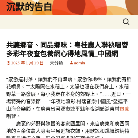
跳
沉默的告白
至
主
搜
要
尋
內
關
容
鍵
共聽鄉音、同品鄉味：粵桂農人聯袂唱響
字:
多彩年夜查包養網心得地風情_中國網
2025 年 1 月 19 日
未分類
admin
“感激這村落，讓我們不再流落，感激你地盤，讓我們有稻
花噴鼻。”“太陽照在水稻上，太陽也照在我們身上，水稻
野草一路發展，每小我走在本身的郊野上。”……近日，一
場特殊的音樂節——“年夜地流彩·村落音樂中國風”暨連平
山海音樂節，在廣東省河源市連平縣年夜湖鎮湖東村
包養
唱響。
廣袤的郊野與陳舊的客家圍屋間，來自廣東和廣西兩
地的百余位農人身著平易近族衣飾，用歌謠和跳舞歸納特