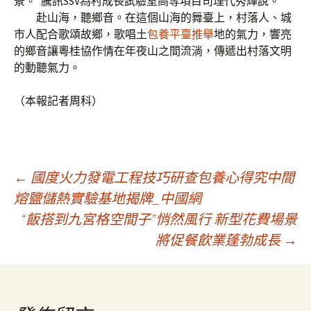
景。”騰訊SSV為村成長試驗室高等項目司理代秀輝說。
赴山海，聽鄉音。在這個山海的舞臺上，村落人、城
市人配合歌頌故鄉，歌唱土
包養平臺推舉
地的氣力，響亮
的鄉音讓粵桂協作情在年夜山之間流淌，傳遞出村落文明
的動聽氣力。
（本報記者周科）
文
←
國度火力發電工程技巧研查包養心得究中間
熔鹽儲熱實驗基地揭牌_中國網
“飯搭到九宮格空間子”悄然風行 新型花費場景
章
將促餐飲業蓬勃成長
→
導