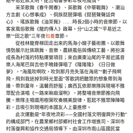
點平易近族文明，配合唱響多彩年夜地風情。
采茶歌舞《春牛鬧春》、英歌舞《中華戰舞》、潮汕
方言劇《心想事成》、侗族琵琶彈唱《琵琶聲聲話齊
心》、瑤族歌舞《油茶舞》……時長2個小時的音樂節，以
客家風俗歌舞《龍的傳人》啟幕，分“山之謠”“平易近之
樂”“田之歌”三年夜
包養
章節。
從桂林龍脊梯田走出來的馬海小嫂子藝術團，以歌舞
情勢展示壯族跳舞、音樂、農耕風俗與傳統工藝，將扮演
成長為村落的特點運營項目；來自廣東汕尾的平易近謠音
樂人海尾巴與吉他手曉鋒彈唱了《隆隆隆》《日日做
夢》，“海風吹啊吹，吹到那月亮失落在海底”“劃子飛啊
飛，飛到我迷掉到時光里面”等歌詞把聽眾的想象帶到海
邊、帶到童年，溫馨而舒服；廣西瓦依那樂隊與現場不雅
眾配合演唱《一路來嘛麻溜咧》，將整場音樂節推向飛
騰，樂隊主唱還用樹葉吹奏精美旋律，惹起不雅眾陣陣喝
彩，且吸引到現場的本國友人上臺進修。
此次運動是“年夜地流彩——全國村落文明復興外行動”
的構成部門，在農業鄉村部鄉村社會工作增進司、深圳市
村落復興和協作交通局領導下，由深圳市南山區國民當