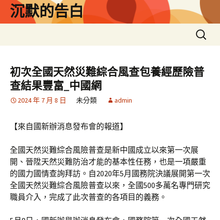
跳
沉默的告白
至
主
搜
要
尋
內
關
容
鍵
初次全國天然災難綜合風查包養經歷險普
字:
查結果豐富_中國網
2024 年 7 月 8 日
未分類
admin
【來自國新辦消息發布會的報道】
全國天然災難綜合風險普查是新中國成立以來第一次展
開、晉陞天然災難防治才能的基本性任務，也是一項嚴重
的國力國情查詢拜訪。自2020年5月國務院決議展開第一次
全國天然災難綜合風險普查以來，全國500多萬名專門研究
職員介入，完成了此次普查的各項目的義務。