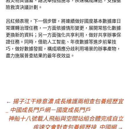
救災物質儲蓄、路況舉措措施等，疾速構成陳述，支撐搶
險救濟決議計劃。
呂紅頻表現，下一個步驟，將連續做好國度基本數據庫日
常運轉治理任務，一方面依據情形變更，展開常態化數據
更換新的資料；另一方面強化共享利用，做好共享辦事保
證任務。同時，借助人工智能、年夜數據等進步前輩技
巧，做好數據發掘，構成順應分歧利用場景的辦事產物，
盡力施展普查結果的最年夜效益。
文
←
揚子江干綠意濃 成長維護兩相查包養經歷宜
_ 中國成長門戶網－國度成長門戶
神船十八號載人飛船與空間站組合體完成自立
章
疾速交會對查包養經歷接_中國網
→