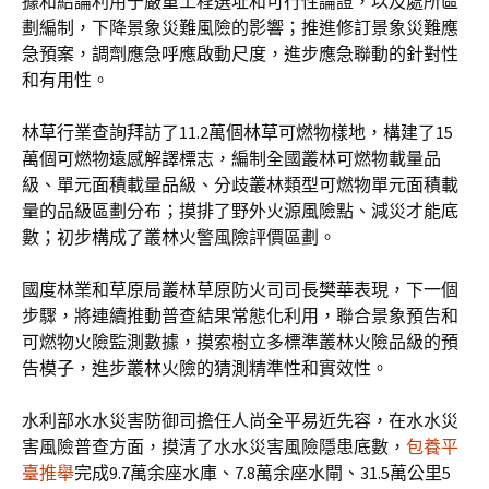
據和結論利用于嚴重工程選址和可行性論證，以及處所區
劃編制，下降景象災難風險的影響；推進修訂景象災難應
急預案，調劑應急呼應啟動尺度，進步應急聯動的針對性
和有用性。
林草行業查詢拜訪了11.2萬個林草可燃物樣地，構建了15
萬個可燃物遠感解譯標志，編制全國叢林可燃物載量品
級、單元面積載量品級、分歧叢林類型可燃物單元面積載
量的品級區劃分布；摸排了野外火源風險點、減災才能底
數；初步構成了叢林火警風險評價區劃。
國度林業和草原局叢林草原防火司司長樊華表現，下一個
步驟，將連續推動普查結果常態化利用，聯合景象預告和
可燃物火險監測數據，摸索樹立多標準叢林火險品級的預
告模子，進步叢林火險的猜測精準性和實效性。
水利部水水災害防御司擔任人尚全平易近先容，在水水災
害風險普查方面，摸清了水水災害風險隱患底數，
包養平
臺推舉
完成9.7萬余座水庫、7.8萬余座水閘、31.5萬公里5