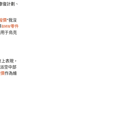
康復計劃、
報價
“我沒
華
BMW零件
項用于烏克
會上表現，
調派空中部
報價
作為維