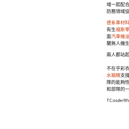
域一起配
防務領域
德系車材
有生
福斯
面
汽車機
蘭無人機
兩人都站起
不在乎彩
水箱精
支
隊的能夠
和部隊的
TC:osder9f