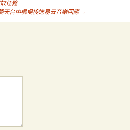
蚊任務
玩翻天台中機場接送易云音樂回應
→