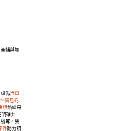
在基輔與加
的虛偽
汽車
件貿易商
良版
絡總是
成明確共
協議等。雙
零件
動力領