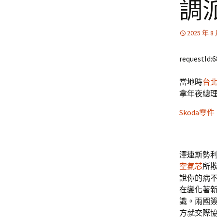
調
2025 年 8
requestId:
當地時
台
拿年夜總
Skoda零件
澤連斯勢
空氣芯
所
說你的病不
在變化著
識。兩國
方就交際協