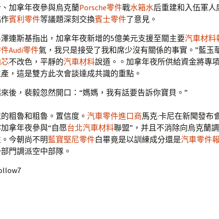
合、加拿年夜參與烏克蘭
Porsche零件
戰
水箱水
后重建和入伍軍人
協作
賓利零件
等議題深刻交換
賓士零件
了意見。
料
澤連斯基指出，加拿年夜新增的5億美元支援至關主要
汽車材料
零件
Audi零件
氣，我只是接受了我和席少沒有關係的事實。”藍玉
油芯
不改色，平靜的
汽車材料
說道。。加拿年夜所供給資金將專
生產，這是雙方此次會談達成共識的重點。
來後，裴毅忽然開口：“媽媽，我有話要告訴你寶貝。”
衣的粗魯和粗魯。置信度。
汽車零件進口商
馬克·卡尼在新聞發布
撐加拿年夜參與“自愿
台北汽車材料
聯盟”，并且不消除向烏克蘭
性。今朝尚不明
藍寶堅尼零件
白畢竟是以訓練成分還是
汽車零件
一部門調派空中部隊。
ollow7