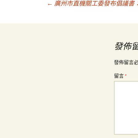
文
←
廣州市直機關工委發布倡議書
章
導
發佈
覽
發佈留言
留言
*