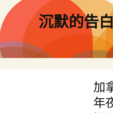
跳
至
主
沉默的告
要
內
容
加
年