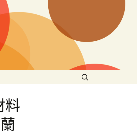
搜
尋
關
鍵
材料
字:
克蘭