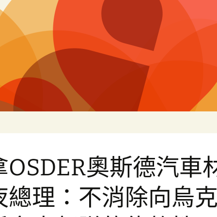
白
拿OSDER奧斯德汽車
夜總理：不消除向烏