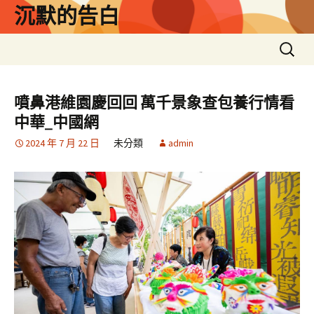
跳
沉默的告白
至
主
搜
要
尋
內
關
容
鍵
噴鼻港維園慶回回 萬千景象查包養行情看
字:
中華_中國網
2024 年 7 月 22 日
未分類
admin