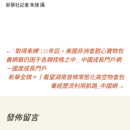
新華社記者 朱煒 攝
文
←
“取得束縛”158年后，美國非洲查甜心寶物包
養網裔仍困于各類桎梏之中 _ 中國成長門戶網
－國度成長門戶
章
新華全媒＋丨看望湖南首條常態化高空物查包
養經歷流利用航路_中國網
→
導
覽
發佈留言