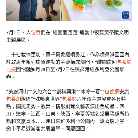
7月1日，人
包養
們在“維園慶回回”運動中觀賞黃帝陵文明
主題展區。
二十七載情更切，萬千景象耀噴鼻江。作為噴鼻港回回內
陸27周年系列慶賀運動的主要構成部門，“維園慶回
包養網
比擬
回”運動6月29日至7月2日在噴鼻港維多利亞公園舉
辦。
“美麗河山”“文旅六合”“創科興港”“冰冷一夏”“
包養網
安康
包養網
灣區”“殊噴鼻世界”
包養網
六年夜主題展覽各具特
點；國風走秀、歌舞、情形劇等文藝表演出色紛呈；四
川、遼寧、江西、山東、陜西、寧夏等地名堂展現處所特
點和文旅資本……連日來維多利亞公園內一派喜慶之景，
邀市平易近游客共襄盛舉、同慶回回。