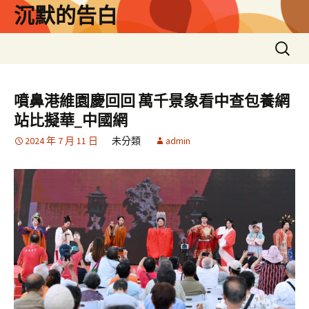
跳
沉默的告白
至
主
搜
要
尋
內
關
容
鍵
噴鼻港維園慶回回 萬千景象看中查包養網
字:
站比擬華_中國網
2024 年 7 月 11 日
未分類
admin