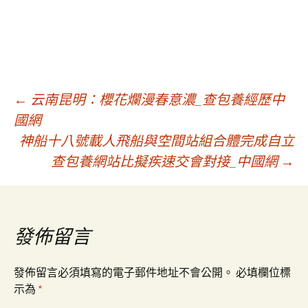
文
←
云南昆明：櫻花爛漫春意濃_查包養經歷中
國網
神船十八號載人飛船與空間站組合體完成自立
章
查包養網站比擬疾速交會對接_中國網
→
導
覽
發佈留言
發佈留言必須填寫的電子郵件地址不會公開。
必填欄位標
示為
*