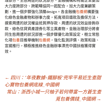
理部分、生態周遭的狀況部分、金融機構和有關企業要加
大力度跨部分、跨範疇協同一起配合，加大力度兼顧策
劃，進一個步驟強化頂層design。各金融機
包養網
構要強
化綠色金融產物和辦事力度，拓寬項目還款及擔保方法，
摸索周遭的狀況權益抵質押存款、周遭的狀況效益掛鉤存
款、綠色信貸資產證券化等立異產物。金融治理部分將會
同生態周遭的狀況部進一個步驟優化政策設定，樹立常態
化項
包養
目推舉機制
包養網
，強化監測評價、政策和諧、
宣揚推行，積極推進綠色金融辦事漂亮中國扶植獲得實
效。
文
←
四川：“年夜數據+鐵腳板”兜牢平易近生查甜
心寶物包養網底線_中國網
常山：浙西小城一只柚子若何帶富一方蒼生查
章
覓包養價錢_中國網
→