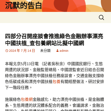
跳
沉默的告白
至
主
搜
要
尋
內
關
容
鍵
四部分召開座談會推進綠色金融辦事漂亮
字:
中國扶植_查包養網站比擬中國網
2024 年 7 月 14 日
未分類
admin
本報北京5月13日電 （記者吳秋余）中國國民銀行、生態
周遭的狀況部、金融監管總局、中國證監會近日結合召開
綠色金融辦事漂亮中國扶植任務座談會，交通金融支撐綠
色低碳成長和漂亮中國扶植
包養
有關經歷做法，研討安排
下一階段任務。
施展綠色
包養網
金融感化，助力漂亮中國扶植，是金融體
系、生態周遭的狀況體系配合的義務。會議請求，金融治