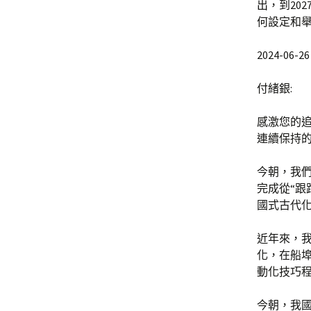
出，到20
何設定和
2024-06-26 
付緒銀:
感激您的
連續保持
今朝，我
完成從“跟
國式古代
近年來，
化，在船
動化技巧
今朝，我國