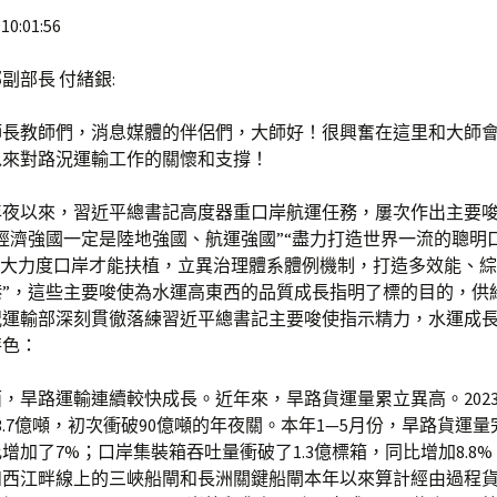
10:01:56
副部長 付緒銀:
師長教師們，消息媒體的伴侶們，大師好！很興奮在這里和大師
以來對路況運輸工作的關懷和支撐！
年夜以來，習近平總書記高度器重口岸航運任務，屢次作出主要
經濟強國一定是陸地強國、航運強國”“盡力打造世界一流的聰明
加大力度口岸才能扶植，立異治理體系體例機制，打造多效能、
港”，這些主要唆使為水運高東西的品質成長指明了標的目的，供
況運輸部深刻貫徹落練習近平總書記主要唆使指示精力，水運成
特色：
，旱路運輸連續較快成長。近年來，旱路貨運量累立異高。202
3.7億噸，初次衝破90億噸的年夜關。本年1—5月份，旱路貨運量完
增加了7%；口岸集裝箱吞吐量衝破了1.3億標箱，同比增加8.8
西江畔線上的三峽船閘和長洲關鍵船閘本年以來算計經由過程貨色