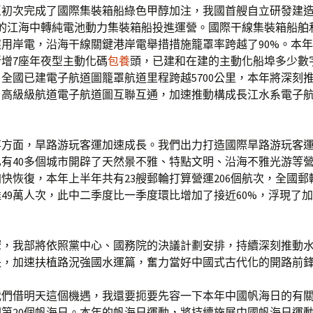
區初次完成了國際集裝箱船綠色甲醇加注，我國首艘自立研發建
箱的江海中轉純電池動力集裝箱船投進運營。國際干線集裝箱船舶
用岸電，沿海干線關鍵港岸電舉措措施籠罩率跨越了90%。本
增7座年夜型主動化碼
包養
頭，已建和在建的主動化船埠多少數
全國已建電子航道圖籠罩航道里程跨越5700公里，本年將深刻
角高級級航道電子航道圖互聯互通，加速推動構成長江水系電子航
事方面，旱路游玩客運加速成長。我們出力打造國際旱路游玩客
有40多個城市開辟了天然景不雅、特點文明、沿海不雅光游等
快恢復，本年上半年共有23艘郵輪打算營運206個航次，全國郵
49萬人次，此中二季度比一季度環比增加了接近60%，浮現了
驟，我部將依照黨中心、國務院的決議計劃安排，持續深刻推動
長，加速扶植路況強國水運篇，奮力當好中國式古代化的開路前
我們借明天這個機遇，我還要扼要先容一下本年中國帆海日的有關
國第20個帆海日。本年的帆海日運動，將持續施展中國帆海日運