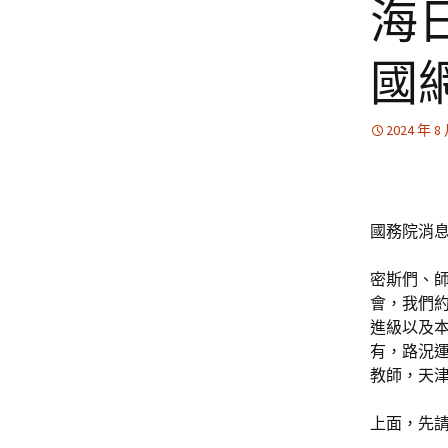
海
國
2024 年 8
國務院消息
密斯們、
會，我們
進級以及
有，路況
教師，天
上面，先