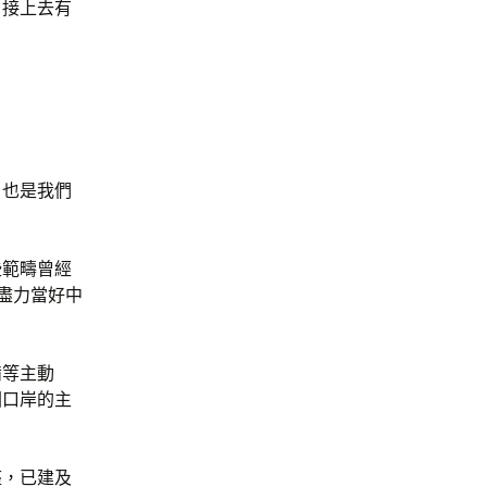
？接上去有
，也是我們
些範疇曾經
、盡力當好中
備等主動
國口岸的主
座，已建及