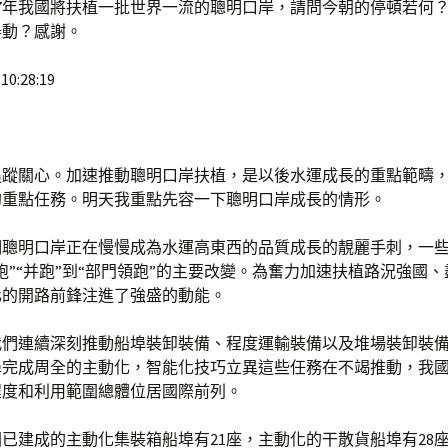
27年我國將扶植一批世界一流的聰明口岸，請問今朝的停頓若何
舉動？感謝。
10:28:19
追蹤關心。加速推動聰明口岸扶植，是以後水運成長的重點範疇
的重點任務。明天我重點先容一下聰明口岸成長的情形。
們聰明口岸正在慢慢成為水運高東西的品質成長的靚麗手刺，一
跑”“并跑”到“部門領跑”的主要改變。為奮力加速扶植路況強國
化的開路前鋒注進了強盛的動能。
我們連續深刻推動船埠裝卸裝備、程度運輸裝備以及堆場裝卸裝
埠完成周全的主動化，智能化技巧立異這些任務在不竭推動，我
程度和利用範圍總體位居國際前列。
已建成的主動化集裝箱船埠有21座，主動化的干散貨船埠有28