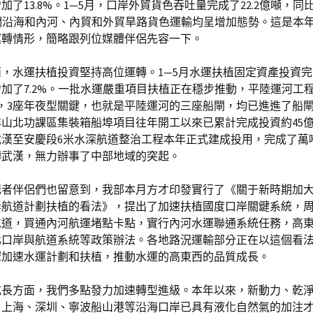
加了13.8%。1—5月，口岸外貿貨色吞吐量完成了22.2億噸，同
我們沿海和內河、內貿和外貿旱路貨色運輸均呈增加態勢。這是本年
運轉情形，簡略跟列位媒體伴侶先容一下。
，水運扶植投資堅持高位運轉。1—5月水運扶植固定資產投資完成
加了7.2%。一批水運嚴重項目扶植正在穩步推動，平陸運河工
元，3座年夜型關鍵，也就是平陸運河的三座船閘，均已進進了船
山北功課區集裝箱船埠項目往年開工以來已累計完成投資約45
武漢至安慶段6米水深航道整治工程本年正式建成投用，完成了萬
轉武漢，無力辦事了中部地域的突起。
記者伴侶們也留意到，我部本月方才印發實行了《關于新時期加
岸航道計劃扶植的看法》，提出了加速扶植國度口岸關鍵系統，
航道，買通內河航運堵點卡點，實行內河水運聯通系統任務，高
化口岸與航道系統等政策辦法。各地路況運輸部分正在以這個看
驟加速水運計劃和扶植，推動水運的高東西的品質成長。
成長方面，我們多點發力加速轉型進級。本年以來，新動力、乾
，上海、深圳、寧波船山港等沿海口岸已具有液化自然氣的加注