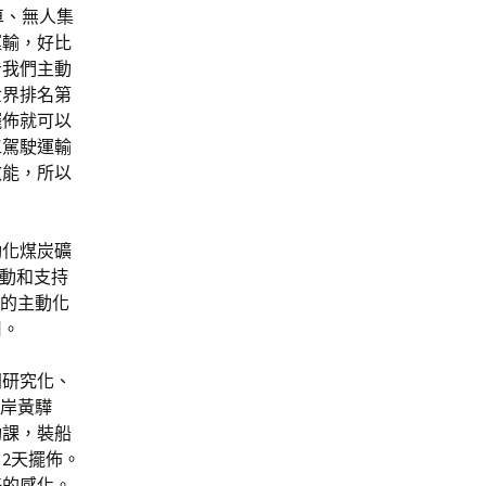
車、無人集
運輸，好比
看我們主動
世界排名第
擺佈就可以
工駕駛運輸
效能，所以
動化煤炭礦
帶動和支持
國的主動化
用。
門研究化、
口岸黃驊
功課，裝船
2天擺佈。
好的感化。