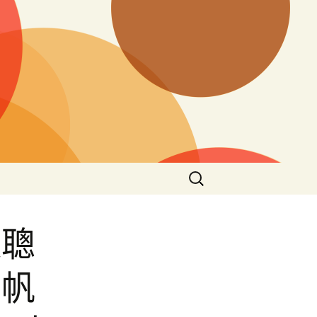
搜
尋
關
鍵
運聰
字:
國帆