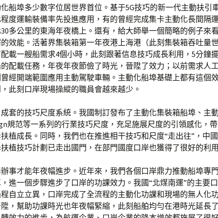
動化船埠多少數字位居世界首位。基于5G技巧的新一代主動扶引
化程度運輸裝備率先投進應用，有的曾經完成集卡主動化長間隔
30多公里的東海年夜橋上。還有，給大師舉一個簡略的例子來
釋的效能。活著界集裝箱第一年夜港上海港（此刻集裝箱吞吐量
配載一艘船需求4個小時，此刻跟著信息技巧成長利用，5分鐘
船的配載任務，年夜年夜節儉了時光，晉陞了效力；以前需求人
刻曾經開端範圍應用主動駕駛車輛。主動化船埠基礎上都有這個
到，此刻口岸現場操縱的職員會越來越少。
了成套的技巧尺度系統。我國制訂發布了主動化集裝箱船埠、主
sign規范等一系列的行業技巧尺度，充足施展尺度的引領感化，
扶植成長。同時，我們也在推進相干技巧和尺度“走出往”，中
埠扶植技巧計劃已走出國門，在部門國度口岸也獲得了很好的利
岸辦事才能年夜幅進步。近年來，我們各個口岸鼎力推動船埠專
，進一個步驟進步了口岸的功課效力。我國“北煤南運”的主要
過程自立立異，口岸完成了全流程的主動化功課和現場的無人化
晉陞，幫助功課時光也年夜幅緊縮，此刻船舶均勻在港時光延長了
周轉效力的進步，為航運企業、口岸企業的降本增效都施展了很