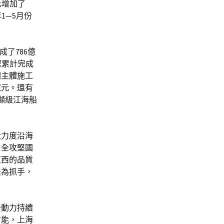
比增加了
1—5月份
了786億
程累計完成
閘主體施工
億元。還有
噸級江海船
大力度沿海
周全攻堅國
東西的品質
法為抓手，
淨動力持續
才能，上海