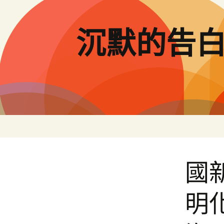
跳
至
主
沉默的告
要
內
容
國
明