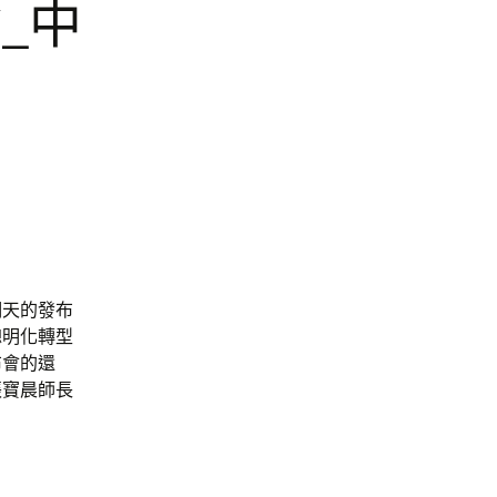
_中
明天的發布
聰明化轉型
布會的還
張寶晨師長