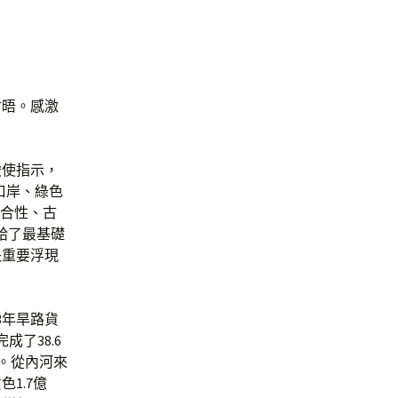
會晤。感激
唆使指示，
口岸、綠色
綜合性、古
給了最基礎
長重要浮現
3年旱路貨
成了38.6
%。從內河來
1.7億