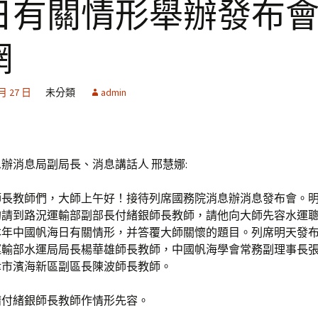
日有關情形舉辦發布會
網
 月 27 日
未分類
admin
辦消息局副局長、消息講話人 邢慧娜:
師長教師們，大師上午好！接待列席國務院消息辦消息發布會。
約請到路況運輸部副部長付緒銀師長教師，請他向大師先容水運
本年中國帆海日有關情形，并答覆大師關懷的題目。列席明天發
運輸部水運局局長楊華雄師長教師，中國帆海學會常務副理事長
津市濱海新區副區長陳波師長教師。
請付緒銀師長教師作情形先容。