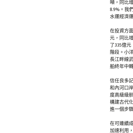
噸，同比增
8.9%。
水運經濟
在投資方面
元，同比增
了335億
階段。小洋
長江畔線
舶終年中
信任良多
和內河口
度高級級
構建古代
進一個步
在可連續
加速利用