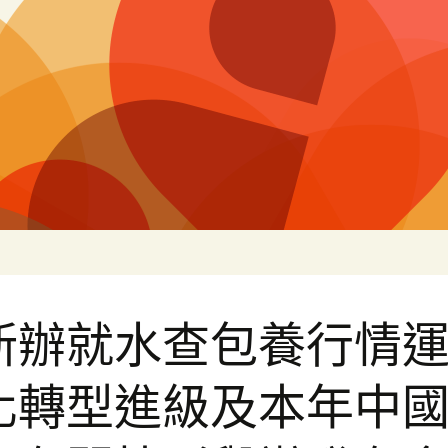
白
新辦就水查包養行情
化轉型進級及本年中