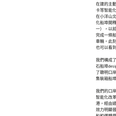
在建的主
卡等智能
在小洋山北
化船埠開
一），以前
完成一條
車輛，此
也可以看
我們構成
石船埠de
了聰明口岸
集裝箱船
我們的口
智能化改革
港，經由
效力明顯
船舶運轉