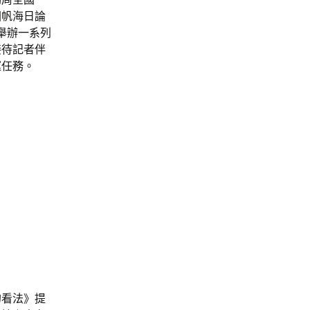
國帆海日論
舉辦一系列
接待記者伴
運任務。
的看法》提