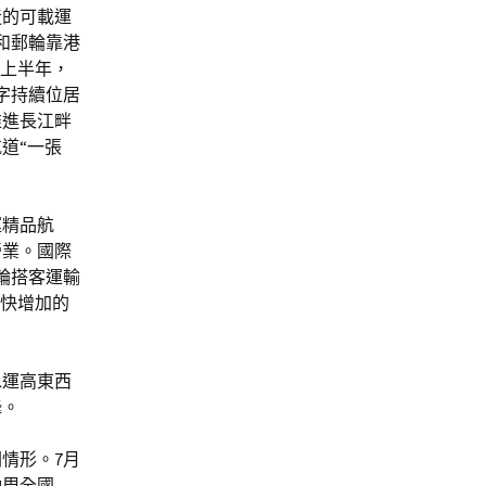
造的可載運
和郵輪靠港
年上半年，
字持續位居
推進長江畔
道“一張
運精品航
營業。國際
輪搭客運輸
加快增加的
水運高東西
鋒。
情形。7月
動周全國