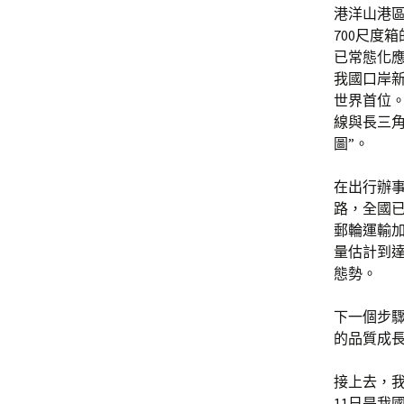
港洋山港
700尺度
已常態化應
我國口岸新
世界首位。
線與長三
圖”。
在出行辦
路，全國已
郵輪運輸加
量估計到達
態勢。
下一個步
的品質成
接上去，
11日是我