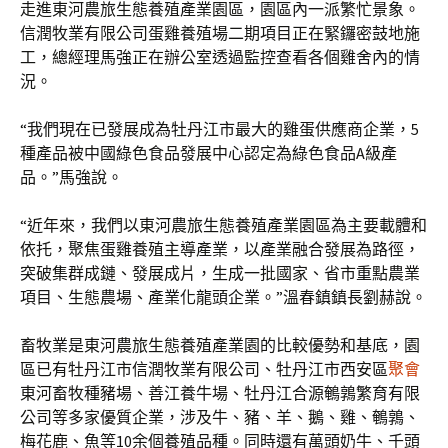
走進東河農旅生態養殖產業園區，園區內一派繁忙景象。
信潤牧業有限公司蛋雞養殖場二期項目正在緊鑼密鼓地施
工，總經理馬強正在辦公室透過監控查看各個雞舍內的情
況。
“我們現在已發展成為牡丹江市最大的雞蛋供應商企業，5
種產品被中國綠色食品發展中心認定為綠色食品A級產
品。”馬強說。
“近年來，我們以東河農旅生態養殖產業園區為主要載體和
依托，聚焦蛋雞養殖主導產業，以產業融合發展為路徑，
突破集群成鏈、發展成片，生成一批國家、省市重點農業
項目、生態農場、產業化龍頭企業。”溫春鎮鎮長劉赫說。
畜牧業是東河農旅生態養殖產業園的比較優勢和基底，園
區已有牡丹江市信潤牧業有限公司、牡丹江市西安區
聚會
東河畜牧種豬場、善江養牛場、牡丹江合源鵪鶉繁育有限
公司等多家優質企業，涉及牛、豬、羊、鵝、雞、鵪鶉、
梅花鹿、魚等10余個養殖品種。同時還有萬頭奶牛、千頭