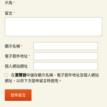
示為
*
留言
*
顯示名稱
*
電子郵件地址
*
個人網站網址
在
瀏覽器
中儲存顯示名稱、電子郵件地址及個人網站
網址，以供下次發佈留言時使用。