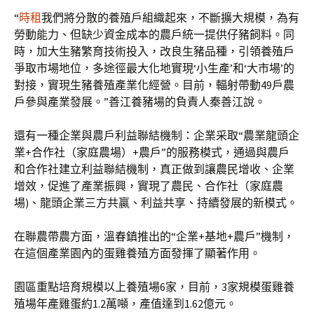
“
時租
我們將分散的養殖戶組織起來，不斷擴大規模，為有
勞動能力、但缺少資金成本的農戶統一提供仔豬飼料。同
時，加大生豬繁育技術投入，改良生豬品種，引領養殖戶
爭取市場地位，多途徑最大化地實現‘小生產’和‘大市場’的
對接，實現生豬養殖產業化經營。目前，輻射帶動49戶農
戶參與產業發展。”善江養豬場的負責人秦善江說。
還有一種企業與農戶利益聯結機制：企業采取“農業龍頭企
業+合作社（家庭農場）+農戶”的服務模式，通過與農戶
和合作社建立利益聯結機制，真正做到讓農民增收、企業
增效，促進了產業振興，實現了農民、合作社（家庭農
場)、龍頭企業三方共贏、利益共享、持續發展的新模式。
在聯農帶農方面，溫春鎮推出的“企業+基地+農戶”機制，
在這個產業園內的蛋雞養殖方面發揮了顯著作用。
園區重點培育規模以上養殖場6家，目前，3家規模蛋雞養
殖場年產雞蛋約1.2萬噸，產值達到1.62億元。