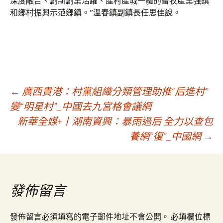
深度融合、創新創業活躍、產村產城一體的畜牧產業強鎮
和鄉村振興示范鄉鎮。”溫春鎮副鎮長任思佳說。
文
←
廣西貴港：村黨組織分類管理助推“后進村”
變“明星村”_中國去九宮格會議網
新華全媒+丨湖南資興：暴雨過后 全力以查包
章
養網“復”_中國網
→
導
覽
發佈留言
發佈留言必須填寫的電子郵件地址不會公開。
必填欄位標