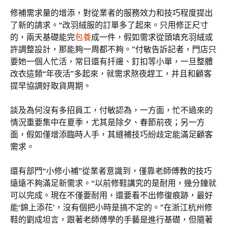
修補需求量的增添，對從業者的服務效力和技巧程度提出
了新的請求。“改羽絨服的訂單多了起來。只用修正尺寸
的，兩天基礎能完
包養
成一件，假如需求從頭填充羽絨或
許調整設計，那能夠一周都不夠。”付敏告訴記者，門店只
要她一個人忙活，常日還有扦邊、釘扣等小單，一旦整體
改衣這類“年夜活”多起來，就需求熬夜趕工，并且和顧客
提早協調好取貨周期。
談及為何沒有多招員工，付敏認為，一方面，忙不過來的
情況重要集中在夏季，尤其是除夕、春節前夜；另一方
面，假如僅增添臨時人手，其縫補技巧紛歧定能滿足顧客
需求。
還有部門“小修小補”從業者意識到，僅靠老師傅教的技巧
遠遠不夠滿足新需求。“以前修鞋講究的是耐用，幾分鐘就
可以完成。現在不僅要耐用，還要看不出修復痕跡，最好
能‘錦上添花’，沒有個把小時是搞不定的。”在浙江杭州修
鞋的劉成坦言，跟著老師傅學的手藝是進行基礎，但隨著