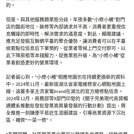
的。
但是，與其他服務類業態分歧，年夜多數“小修小補”對門
店的臨街地位、裝修等內部請求并不高，消費者更重視信
息觸達的即時性、解決需求的滿意度。對此，賴陽建議，
應充足發掘互聯網平臺的聚合優勢，讓消費者可以在平臺
檢索點位信息后下單預約、從業者等候上門交付即可，以
此下降房租等本錢壓力，促進業態升級，為“小修小補”從
業者創造更好的營業環境。
記者留心到，“小修小補”相應地圖也在持續更換新的資料
中。2024年11月，最新版湖北省家電維修安心網點地圖上
線，涵蓋多家主流家電brand在湖北的官方維修點信息。
2024年12月，商務部等9部門印發的《關于完美現代商貿暢
通體系推動批發批發業高質量發展的行動計劃》提出，周
全推進一刻鐘便平易近生涯圈建設，引導商業資源下沉社
區，補齊“一菜一修”。