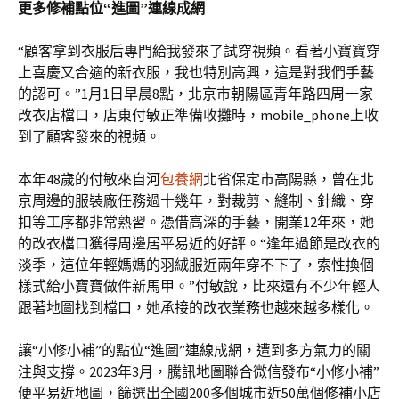
更多修補點位“進圖”連線成網
“顧客拿到衣服后專門給我發來了試穿視頻。看著小寶寶穿
上喜慶又合適的新衣服，我也特別高興，這是對我們手藝
的認可。”1月1日早晨8點，北京市朝陽區青年路四周一家
改衣店檔口，店東付敏正準備收攤時，mobile_phone上收
到了顧客發來的視頻。
本年48歲的付敏來自河
包養網
北省保定市高陽縣，曾在北
京周邊的服裝廠任務過十幾年，對裁剪、縫制、針織、穿
扣等工序都非常熟習。憑借高深的手藝，開業12年來，她
的改衣檔口獲得周邊居平易近的好評。“逢年過節是改衣的
淡季，這位年輕媽媽的羽絨服近兩年穿不下了，索性換個
樣式給小寶寶做件新馬甲。”付敏說，比來還有不少年輕人
跟著地圖找到檔口，她承接的改衣業務也越來越多樣化。
讓“小修小補”的點位“進圖”連線成網，遭到多方氣力的關
注與支撐。2023年3月，騰訊地圖聯合微信發布“小修小補”
便平易近地圖，篩選出全國200多個城市近50萬個修補小店