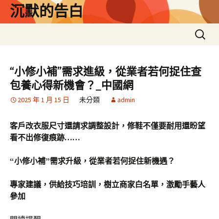
跳
沉默的告白
至
主
搜
要
尋
內
關
容
鍵
“小修小補”需求進級，從業者若何捉住查
字:
包養心得新機會？_中國網
2025 年 1 月 15 日
未分類
admin
客戶改衣服尺寸還請求調整設計，修鞋不僅要耐用還盼望
看不出修復痕跡……
“小修小補”需求升級，從業者若何捉住新機遇？
專家建議，供給技巧培訓，樹立商家白名單，激勵手藝人
參加