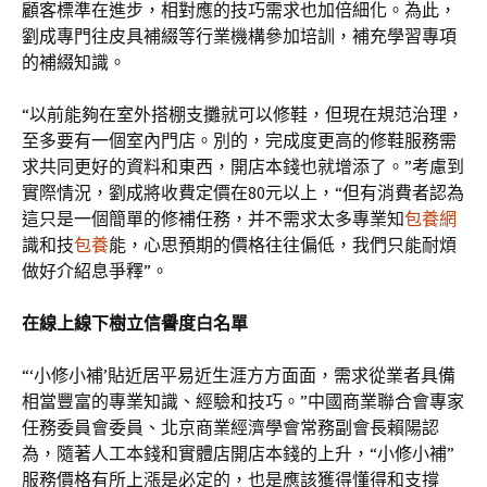
顧客標準在進步，相對應的技巧需求也加倍細化。為此，
劉成專門往皮具補綴等行業機構參加培訓，補充學習專項
的補綴知識。
“以前能夠在室外搭棚支攤就可以修鞋，但現在規范治理，
至多要有一個室內門店。別的，完成度更高的修鞋服務需
求共同更好的資料和東西，開店本錢也就增添了。”考慮到
實際情況，劉成將收費定價在80元以上，“但有消費者認為
這只是一個簡單的修補任務，并不需求太多專業知
包養網
識和技
包養
能，心思預期的價格往往偏低，我們只能耐煩
做好介紹息爭釋”。
在線上線下樹立信譽度白名單
“‘小修小補’貼近居平易近生涯方方面面，需求從業者具備
相當豐富的專業知識、經驗和技巧。”中國商業聯合會專家
任務委員會委員、北京商業經濟學會常務副會長賴陽認
為，隨著人工本錢和實體店開店本錢的上升，“小修小補”
服務價格有所上漲是必定的，也是應該獲得懂得和支撐