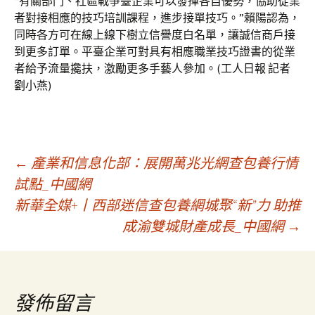
“有關部門、社區戰爭臺企業可以發揮各自優勢，協助從業
者對接相應的技巧培訓課程，進步接單技巧。”賴陽認為，
同時各方可在線上線下樹立信譽度白名單，讓誠信商戶接
到更多訂單。平臺企業可對具有相應職業技巧證書的從業
者給予流量攙扶，激勵更多手藝人參加。(工人日報 記者
劉小燕)
文
←
產業和信息化部：展開萬兆光網查包養行情
試點_中國網
新華全媒+丨西部迷信查包養網城聚“新”力 助推
章
成渝雙城財產成長_中國網
→
導
覽
發佈留言