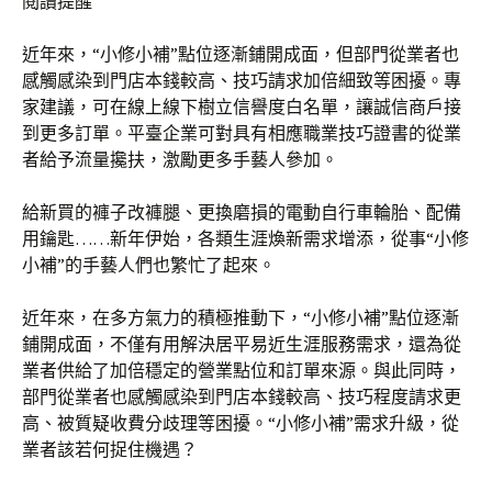
閱讀提醒
近年來，“小修小補”點位逐漸鋪開成面，但部門從業者也
感觸感染到門店本錢較高、技巧請求加倍細致等困擾。專
家建議，可在線上線下樹立信譽度白名單，讓誠信商戶接
到更多訂單。平臺企業可對具有相應職業技巧證書的從業
者給予流量攙扶，激勵更多手藝人參加。
給新買的褲子改褲腿、更換磨損的電動自行車輪胎、配備
用鑰匙……新年伊始，各類生涯煥新需求增添，從事“小修
小補”的手藝人們也繁忙了起來。
近年來，在多方氣力的積極推動下，“小修小補”點位逐漸
鋪開成面，不僅有用解決居平易近生涯服務需求，還為從
業者供給了加倍穩定的營業點位和訂單來源。與此同時，
部門從業者也感觸感染到門店本錢較高、技巧程度請求更
高、被質疑收費分歧理等困擾。“小修小補”需求升級，從
業者該若何捉住機遇？