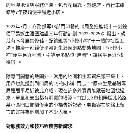
的地輿地位與服務信息，包含配鑰匙、裁縫店、自行車維
修等7年夜類便平易近小店。
2023年7月，商務部等13部門印發的《周全推進城市一刻鐘
便平易近生涯圈建設三年行動計劃(2023~2025)》提出，規
范有序發展集修鞋、配鑰匙等“小修小補”于一體的社區工
坊。推廣一刻鐘便平易近生涯圈網點動態地圖、“小修小
補”便平易近地圖，引導更多點位“進圖”，讓居平易近“找
獲得”。
除專門開發的地圖外，常用的地圖和生涯資訊類平臺上，
用戶也能搜刮到四周的“小修小補”門店。“原來生意基礎靠
周邊居平易近彼此介紹，現在許多外賣員能跟著地圖找過
來，單量和支出都有明顯的增添。”在北京市朝陽區北苑路
某小區門口擺攤修車的小楊告訴記者，老顧客在網絡上留
言的好評為他增加了不少人氣。
對服務效力和技巧程度有新請求