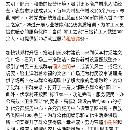
文明、健康、和谐的经营环境，吸引更多商户前来入驻经
营，农贸市场建成以来，每年为村集体增收100余万元。与
此同时，，村党支部统筹建设总面积4000㎡的博兴首个“零
工之家”，通过开展专业技能和品德素质培训，为零工人员
提供暖心的服务保障；当前“零工之家”日接待工人数达300
余人，可提供近20项就业服
時租會議
务。
加快城郊村升级，推进和美乡村建设。来到伏李村党建文
化广场，看到广场上干净整洁、健身器材设置摆放整齐，
吸引了村民三五成群前
個人空間
来，或谈笑风生，或嬉笑
玩耍，脸上洋溢着幸福的笑容。广场还为村民议事说理提
供了场所。在与群众的闲聊中了解大家的急难愁盼，密切
了党群、干群关系，打开了一扇支部联系群众的“窗口”。
此外，伏李村还按照“标准统一、功能完善、服务便民、办
公高效、卫生整洁”的要求，高标准建设占地约500㎡的标
准化党群服务中心，在党群服务中心设置了图书角，摆放
各类图书1000余册，为群众休闲娱乐和文化生活提供场
所，切实提升了群众获得感、幸福感，努力营造
小樹屋
起
文明、健康、和谐的农村生活新风尚。（王帅 穆玉芳 王