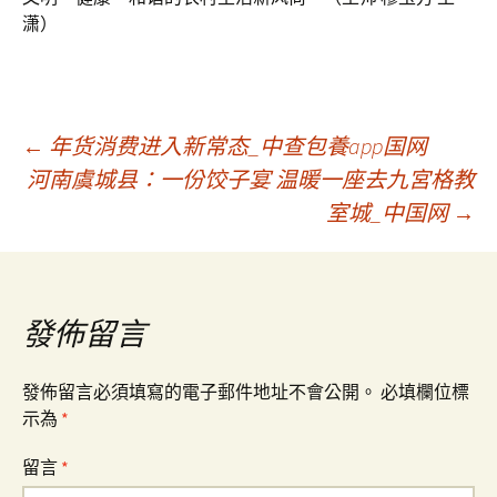
潇）
文
←
年货消费进入新常态_中查包養app国网
河南虞城县：一份饺子宴 温暖一座去九宮格教
室城_中国网
→
章
導
發佈留言
覽
發佈留言必須填寫的電子郵件地址不會公開。
必填欄位標
示為
*
留言
*