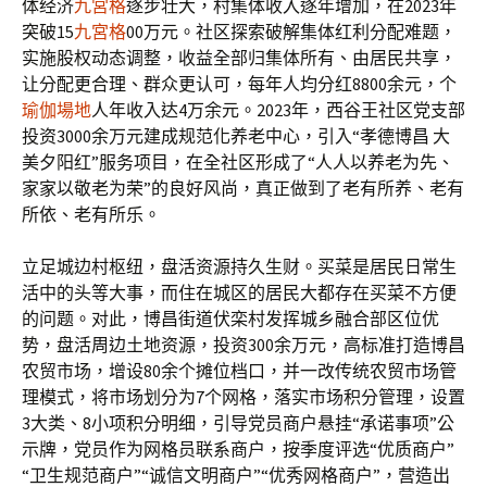
体经济
九宮格
逐步壮大，村集体收入逐年增加，在2023年
突破15
九宮格
00万元。社区探索破解集体红利分配难题，
实施股权动态调整，收益全部归集体所有、由居民共享，
让分配更合理、群众更认可，每年人均分红8800余元，个
瑜伽場地
人年收入达4万余元。2023年，西谷王社区党支部
投资3000余万元建成规范化养老中心，引入“孝德博昌 大
美夕阳红”服务项目，在全社区形成了“人人以养老为先、
家家以敬老为荣”的良好风尚，真正做到了老有所养、老有
所依、老有所乐。
立足城边村枢纽，盘活资源持久生财。买菜是居民日常生
活中的头等大事，而住在城区的居民大都存在买菜不方便
的问题。对此，博昌街道伏栾村发挥城乡融合部区位优
势，盘活周边土地资源，投资300余万元，高标准打造博昌
农贸市场，增设80余个摊位档口，并一改传统农贸市场管
理模式，将市场划分为7个网格，落实市场积分管理，设置
3大类、8小项积分明细，引导党员商户悬挂“承诺事项”公
示牌，党员作为网格员联系商户，按季度评选“优质商户”
“卫生规范商户”“诚信文明商户”“优秀网格商户”，营造出