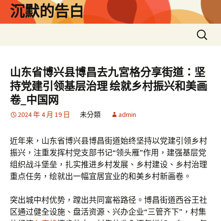
跳
沉默的告白
至
主
搜
要
尋
內
關
容
鍵
山东省博兴县博昌去九宮格分享街道：坚
字:
持党建引领基层治理 绘就乡村振兴和美画
卷_中国网
2024 年 4 月 19 日
未分類
admin
近年来，山东省博兴县博昌街道始终坚持以党建引领乡村
振兴，注重发挥村党支部书记“领头雁”作用，建强基层党
组织战斗堡垒，扎实推进乡村发展、乡村建设、乡村治理
重点任务，绘就出一幅宜居宜业的和美乡村新画卷。
突出城中村优势，蹚出共同富裕路径。博昌街道西谷王社
区通过健全设施、盘活资源、兴办企业“三管齐下”，村集