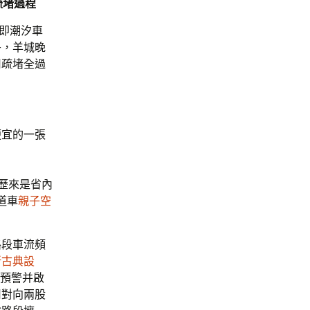
疏堵過程
，即潮汐車
午，羊城晚
用疏堵全過
便宜的一張
歷來是省內
道車
親子空
。
路段車流頻
新古典設
預警并啟
用對向兩股