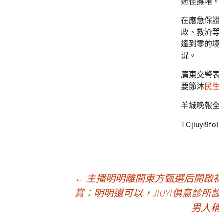
途徑擁堵
在應急保
政、救濟等
達到零的
況。
廣東交警
要節沐
民
羊城晚報全
TC:jiuyi9f
文
←
主播明明離開東方甄選后開啟
賞：明明還可以，JIUYI俱意診
男人稱
章