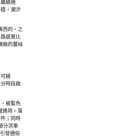
區繼續通
平穩，潮汐
廣西的，之
一路感覺比
精緻的蕾絲
。
不可饒
。分時段啟
口，被藍色
域通用。落
條件；同時
接分流車
流引發通俗