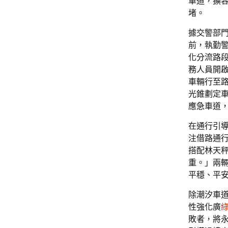
車道，擴容
堵。
據交警部
前，執勤
化分流路
務人員開
車輛行至
光錐劃定
應急車道
在通行引
注借路通
搭配林天
重。」兩
平穩、平
除潮汐車
性強化廣
敗者，將