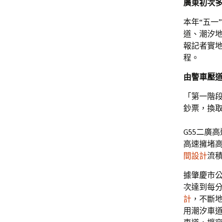
廣東初次多
本年“五一
道、潮汐地
報記者實
程。
由警車壓
「第一階
鈔票，換
G55二廣
高速擁堵高
間設計
流積
據肇慶市
次達到每
計
，不斷地
用潮汐車