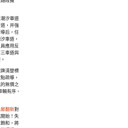
浚路段擁
用潮汐車道
省道，并強
疏導后，任
潮汐車道，
人員應用反
第三車道與
線。
標牌清楚標
定點疏導，
感的無價之
車輛有序、
老屋翻新
對
式開始！失
位飽和，將