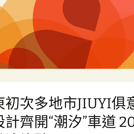
白
東初次多地市JIUYI俱
計齊開“潮汐”車道 2