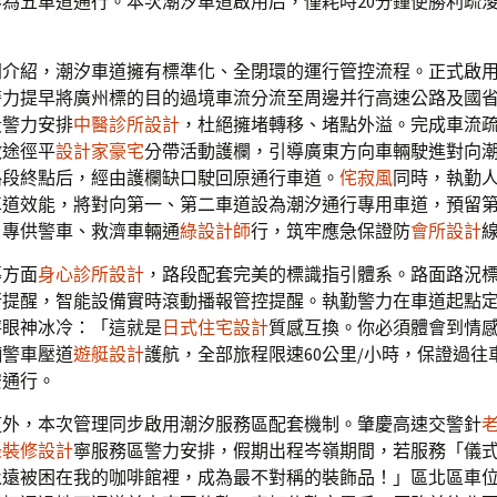
為五車道通行。本次潮汐車道啟用后，僅耗時20分鐘便勝利疏
門介紹，潮汐車道擁有標準化、全閉環的運行管控流程。正式啟
警力提早將廣州標的目的過境車流分流至周邊并行高速公路及國
段警力安排
中醫診所設計
，杜絕擁堵轉移、堵點外溢。完成車流
啟途徑平
設計家豪宅
分帶活動護欄，引導廣東方向車輛駛進對向
路段終點后，經由護欄缺口駛回原通行車道。
侘寂風
同時，執勤
車道效能，將對向第一、第二車道設為潮汐通行專用車道，預留
，專供警車、救濟車輛通
綠設計師
行，筑牢應急保證防
會所設計
導方面
身心診所設計
，路段配套完美的標識指引體系。路面路況
行提醒，智能設備實時滾動播報管控提醒。執勤警力在車道起點
秤眼神冰冷：「這就是
日式住宅設計
質感互換。你必須體會到情
輛警車壓道
遊艇設計
護航，全部旅程限速60公里/小時，保證過往
安通行。
道外，本次管理同步啟用潮汐服務區配套機制。肇慶高速交警針
綠裝修設計
寧服務區警力安排，假期出程岑嶺期間，若服務「儀
永遠被困在我的咖啡館裡，成為最不對稱的裝飾品！」區北區車