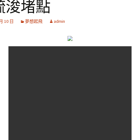
疏浚堵點
 月 10 日
夢想起飛
admin