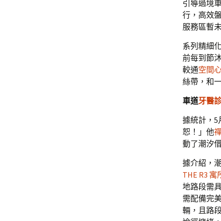
引導過境
行，高效
服務區暫
系列精細
前每到節
較通
空間
絲帶，和
車道
牙醫
據統計，5
恕！」他
動了潮汐借
據介紹，
THE R3 寓
地路段需
需配備完
輛，且路段