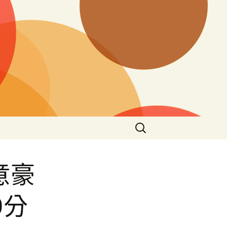
搜
尋
關
鍵
意豪
字:
0分