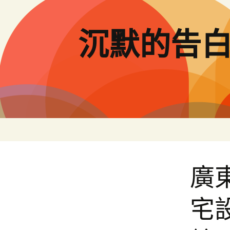
跳
至
主
沉默的告
要
內
容
廣
宅設