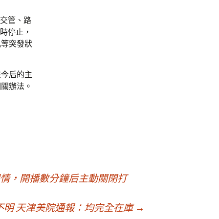
，交管、路
同時停止，
亂等突發狀
在今后的主
相關辦法。
情，開播數分鐘后主動關閉打
向不明 天津美院通報：均完全在庫
→