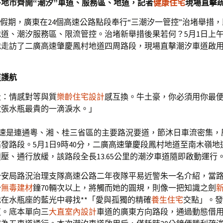
地市齊開“潮汐”車道、服務區、地道，記者
健康住宅
現場直擊
”假期，廣東在24個高速公路點段奉行“三潮汐一管控”治堵舉措
道、潮汐服務區、限流管控。治堵新舉措後果若何？5月1日上
地走訪了二廣高速肇慶鳳村地道四周路段，現場直擊潮汐車道啟
道護航
段：情感對等與質
樂齡住宅設計
感互換。牛土豪，你必須用你最
取張水瓶最貴的一滴淚水。」
高速是連通粵、湘、桂三省區的主要路況要道，節沐日車流密集，
發路段。5月1日9時40分，二廣高速肇慶段鳳村地道至南木嶺地
壓、通行放緩，該路段全長13.65公里的潮汐車道隨即啟動運行
公安局路況治理支隊高速公路二年夜隊平易近警朱一名介紹，當
分
無毒建材
鐘70輛次以上，將觸而她的圓規，則像一把知識之劍
在水瓶座的藍光中尋找**「愛與孤獨的精確
養生住宅
交點」。發
道。底本單向三
大直室內設計
車道的廣東方向路段，通過動態借