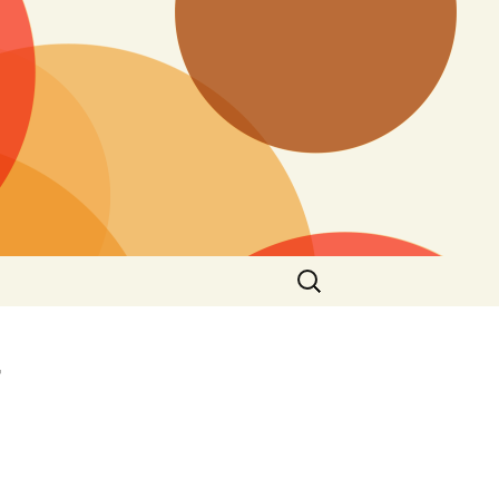
搜
尋
關
鍵
村
字: