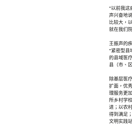
“以前我这
声兴奋地
比较大，
就在我们院
王振声的
“紧密型县
的县域医
县（市、区
除基层医疗
扩面，优
理服务更加
所乡村学校
进；以农
得到满足
文明实践站