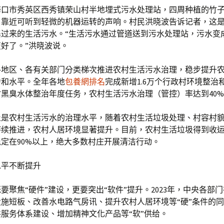
海口市秀英区西秀镇荣山村半地埋式污水处理站，四周种植的竹
，靠近可听到轻微的机器运转的声响。村民洪晓波告诉记者，这
集过来的生活污水。“生活污水通过管道送到污水处理站，污水变
好了。”洪晓波说。
，各地区、各有关部门分类梯次推进农村生活污水治理，稳步提升
力和水平。全年各地
包養網排名
完成新增1.6万个行政村环境整治和
黑臭水体整治年度任务，农村生活污水治理（管控）率达到40
止是农村生活污水的治理水平，随着农村生活垃圾处理、村容村
持续推进，农村人居环境显著提升。目前，农村生活垃圾得到收
定在90%以上，绝大多数村庄开展清洁行动。
水平不断提升
要聚焦“硬件”建设，更要突出“软件”提升。2023年，中央各部
施短板、改善水电路气房讯、提升农村人居环境等“硬”条件的
服务体系建设、增加精神文化产品等“软”供给。