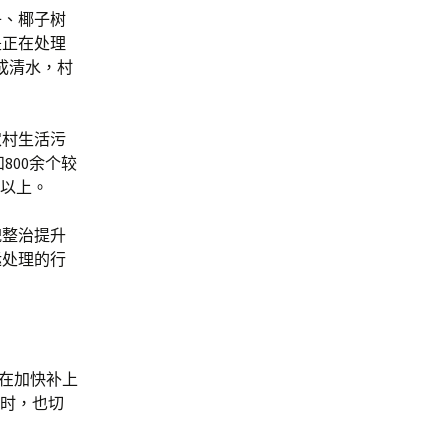
子、椰子树
是正在处理
成清水，村
农村生活污
800余个较
%以上。
貌整治提升
运处理的行
门在加快补上
同时，也切