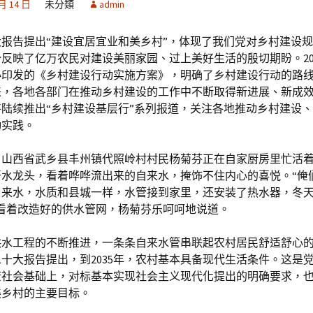
 月 14 日
未分類
admin
报告提出“建设宜居宜业和美乡村”，体现了我们党对乡村建设
反映了亿万农民对建设美丽家园、过上美好生活的殷切期盼。202
办印发的《乡村建设行动实施方案》，明确了乡村建设行动的路
来，各地各部门在推动乡村建设的工作中不断取得新进展、新成
陆续推出“乡村建设基层行”系列报道，关注各地推动乡村建设
动实践。
，山西省武乡县丰州镇代照岭村村民杨菊芬正在自家厨房里忙活
开水龙头，看着哗哗流出来的自来水，掩饰不住内心的喜悦。“俺
自来水，水质和县城一样，水管接到家里，还安装了热水器，冬
”看着改造好的供水管网，杨菊芬乐呵呵地说道。
供水工程的不断推进，一条条自来水管串联起农村居民舒适舒心
十大报告提出，到2035年，农村基本具备现代生活条件。这是
康社会基础上，对标基本实现社会主义现代化提出的明确要求，
美乡村的主要目标。