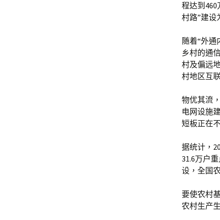
程达到46
村路”建
随着“外通
乡村的通信
村及偏远地
村地区互联
物优其流，
电网设施
短板正在
据统计，20
31.6万
设，全国农
要使农村
农村生产生