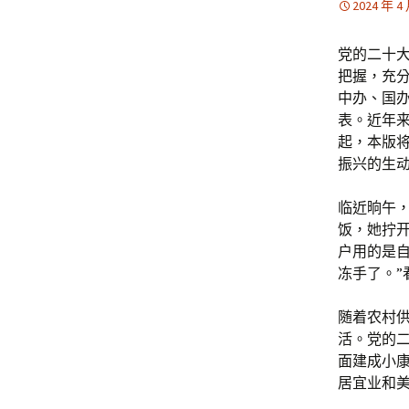
2024 年 4
党的二十大
把握，充分
中办、国
表。近年
起，本版将
振兴的生
临近晌午
饭，她拧
户用的是
冻手了。
随着农村
活。党的二
面建成小
居宜业和