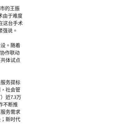
休市的王振
术由于难度
在这台手术
繁强说。
建设。随着
工协作联动
医共体试点
共服务提标
利，社会管
近7.3万
作不断推
等服务需求
轻；新时代