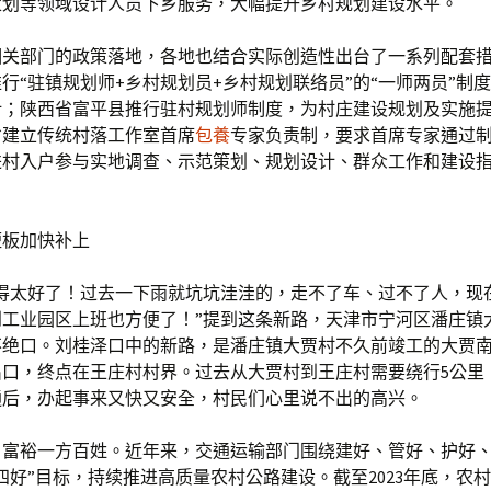
策划等领域设计人员下乡服务，大幅提升乡村规划建设水平。
相关部门的政策落地，各地也结合实际创造性出台了一系列配套
行“驻镇规划师+乡村规划员+乡村规划联络员”的“一师两员”制
计；陕西省富平县推行驻村规划师制度，为村庄建设规划及实施
省建立传统村落工作室首席
包養
专家负责制，要求首席专家通过
进村入户参与实地调查、示范策划、规划设计、群众工作和建设
短板加快补上
修得太好了！过去一下雨就坑坑洼洼的，走不了车、过不了人，现
到工业园区上班也方便了！”提到这条新路，天津市宁河区潘庄镇
不绝口。刘桂泽口中的新路，是潘庄镇大贾村不久前竣工的大贾
口，终点在王庄村村界。过去从大贾村到王庄村需要绕行5公里，
通后，办起事来又快又安全，村民们心里说不出的高兴。
，富裕一方百姓。近年来，交通运输部门围绕建好、管好、护好
四好”目标，持续推进高质量农村公路建设。截至2023年底，农