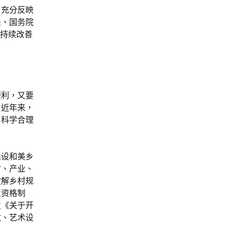
，充分反映
央、国务院
，持续改善
便利，又要
。近年来，
，科学合理
建设和美乡
村、产业、
破解乡村规
业资格制
发《关于开
政、艺术设