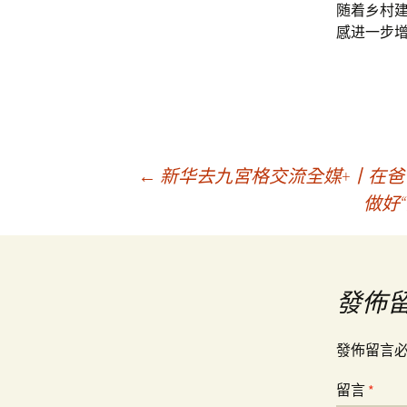
随着乡村
感进一步
文
←
新华去九宮格交流全媒+丨在爸
做好
章
導
發佈
覽
發佈留言
留言
*