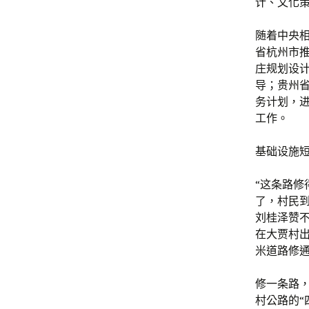
计、文化
随着中央
省杭州市推
庄规划设
导；贵州
务计划，
工作。
基础设施
“这条路
了，村民
刘桂泽赞
在大贾村出
米道路修
修一条路
村公路的“