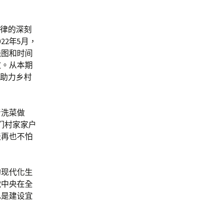
规律的深刻
2年5月，
线图和时间
效。从本期
、助力乡村
着洗菜做
们村家家户
天再也不怕
的现代化生
党中央在全
也是建设宜