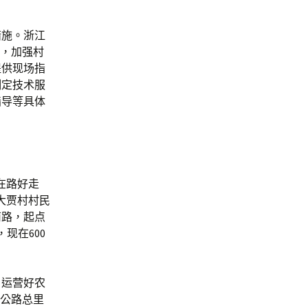
措施。浙江
度，加强村
提供现场指
制定技术服
指导等具体
在路好走
大贾村村民
南路，起点
现在600
、运营好农
村公路总里