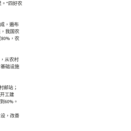
里。“四好农
建成，遍布
展，我国农
80%，农
带，从农村
村基础设施
个村邮站；
程开工建
到60%。
建设，改善