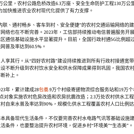
0万公里，农村公路危桥改造6.3万座、安全生命防护工程130万公
设为加快推进农业农村现代化提供了有力支撑。
内联、通村畅乡、客车到村、安全便捷”的农村交通运输网络的
网络也在不断完善。2023年，工信部持续推动电信普遍服务开
区通信基础设施水平显著提升。目前，全国行政村通5G比例超过
网普及率达到60.5%。
人享其行。从“四好农村路”建设持续推进到所有行政村接通宽
建设不断升级到农村饮水安全和供水保障成果得到巩固，我国农
不断补上。
23年，累计建成28
包養
.9万个村级寄递物流综合服务站和19万
户重点对象实施农村危房改造和农房抗震改造；2.3万处农村供水工
村自来水普及率达到90%，规模化供水工程覆盖农村人口比例达
基本具备现代生活条件，不仅要完善农村水电路气讯等基础设施
活条件，也要整治提升农村环境，促进乡村“环境美”“生态美”。