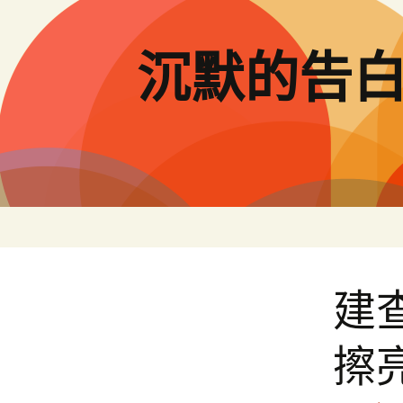
跳
至
主
沉默的告
要
內
容
建
擦