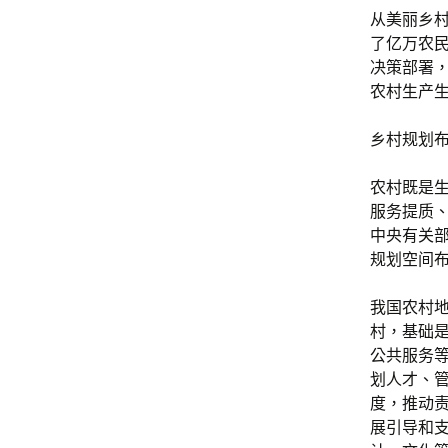
从美丽乡
了亿万农
决策部署，
农村生产
乡村规划
农村既是
服务提质
中央有关
规划空间
我国农村
村，基础
公共服务
划人才、
度，推动
展引导和