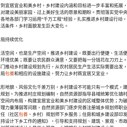
村到宜居宜业和美乡村，乡村建设内涵和目标进一步丰富和拓展
民对建设美丽家园、过上美好生活的愿景和期盼。贯彻落实党中
各地各部门学习运用“千万工程”经验，扎实推进乡村建设行动
生活条件，乡村面貌发生巨大变化。
布局持续优化
生活空间，也是生产空间。推进乡村建设，既要出行便捷、生活
、环境优美；既要让农民群众满意，又要把每一分钱花在刀刃上
部门推动乡村建设规划先行，从农村居民生产生活实际需要出发
布局
包養
和相应的设施建设，努力让乡村既宜居又宜业。
地形地貌、风俗文化千差万别，乡村建设不可能只有一个模式，
是规划。为推进村庄规划编制，自然资源部指导县域统筹优化镇
等空间内布局，构建宜居宜业和美乡村建设的区域整体优势；为
管理力量薄弱等问题，自然资源部门逐步完善注册城乡规划师职
责任（社区
包養
、乡村）规划师下乡服务；住房和城乡建设部印
支持设计下乡工作的通知》，引导和支持规划、建筑、景观、市