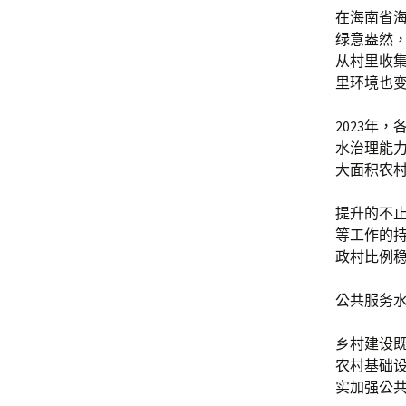
在海南省
绿意盎然
从村里收
里环境也变
2023年
水治理能
大面积农村
提升的不
等工作的
政村比例稳
公共服务
乡村建设既
农村基础设
实加强公共