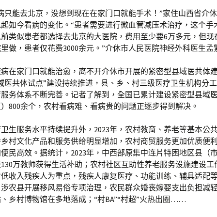
病只能去北京，没想到现在在家门口就能手术！”家住山西省介
说起如今看病的变化。“患者需要进行微血管减压术治疗，这个手
以前类似患者都选择去北京的大医院，费用至少要6万多元，但现
里做，患者仅花费3000余元。”介休市人民医院神经外科医生孟
疾病在家门口就能治愈，离不开介休市开展的紧密型县域医共体
域医共体试点”建设持续推进，县、乡、村三级医疗卫生机构分
疗服务体系不断完善。记者了解到，全国已累计建设紧密型县域
）800余个，农村看病难、看病贵的问题正逐步得到解决。
卫生服务水平持续提升外，2023年，农村教育、养老等基本公
秀乡村文化产品和服务供给明显增加，农村商贸服务更加优质便
便民高效。据统计，2023年，中西部原集中连片特困地区县（市）
130万教师获得生活补助；农村社区互助性养老服务设施建设工
村低收入残疾人为重点，残疾人康复医疗、功能训练、辅具适配
；涉农县开展移风易俗专项治理，农民群众婚丧嫁娶支出负担减
、乡村博物馆在多地落成；“村BA”“村超”火热出圈……