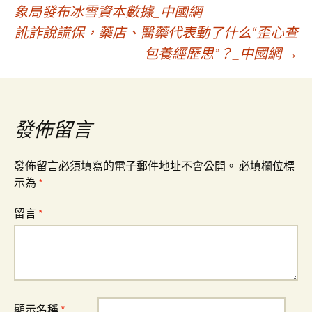
文
象局發布冰雪資本數據_中國網
訛詐說謊保，藥店、醫藥代表動了什么“歪心查
章
包養經歷思”？_中國網
→
導
覽
發佈留言
發佈留言必須填寫的電子郵件地址不會公開。
必填欄位標
示為
*
留言
*
顯示名稱
*