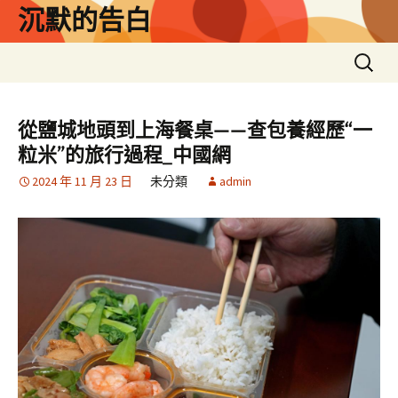
跳
沉默的告白
至
主
搜
要
尋
內
關
容
鍵
從鹽城地頭到上海餐桌——查包養經歷“一
字:
粒米”的旅行過程_中國網
2024 年 11 月 23 日
未分類
admin