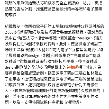
範疇的用戶供給新技巧和籠罩完全立異鏈的一站式、高成
熟度的處理計劃，推進德國甚至歐洲的半導體和電子產業
的成長。
組織機制。德國微電子研討工場將2家機構共13個研討所的
2 000多位科研職員以及技巧研發裝備兼顧組織，研討重點
集中在“硅基技巧”“復合半導體”“異質整合”“design、測試
及靠得住性”4個將來技巧範疇。此外，德國微電子研討工
場經由過程“微波和太赫茲”“電力電子”“互補型金屬氧化物
半導體電路的design、制造和體系集成”“光電體系”“傳感
器體系”“微機電體系履行器”6個技巧平臺，整合從體系
design到測試的全部技巧價值鏈上的
包養網
相干才能，為
客戶供給全體處理計劃。德國微電子研討工場在柏林建立
了處事處，擔任和諧組織德國微電子研討工場的營業運動
和成長計謀，處事處職員包含德國微電子研討工場擔任
人，4位技巧範疇司理擔任計劃技巧範疇的持久成長標的目
的，若干項目司理擔任聯絡財產界客戶并對策應用性課
題，以及一支傳佈團隊擔任宣揚和市場營銷。