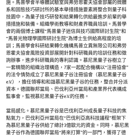
施。馬普學會半導體試驗室與弗勞恩霍夫協會部屬的微體
系和固態技巧研討所的基本舉措措施要素將整合到量子科
技園中，為量子技巧研發和結果轉化供給最進步前輩的舉
措措施和裝備。組織學術教導和財產界職員培訓。馬普學
會的兩個博士課程“馬普量子迷信與技巧國際研討生院”和
“馬普光物理學國際研討生院”為博士生供給高程度的培
訓；馬普學會科研結果轉化機構馬普立異無限公司和弗勞
恩霍夫協會風險投資部展開針對科研職員的培訓任務和徵
詢辦事，進步科研職員的專利認識。慕尼黑量子谷樹立了
一套精簡的組織治理構造，7家一起配合機構以“注冊協會”
的法令情勢成立了慕尼黑量子谷注冊協會（慕尼黑量子谷
e.V.），擔任領導和和諧慕尼黑量子谷的任務，整合并分派
資本。德國聯邦當局、巴伐利亞州當局和產業界代表構成
監事會，監視慕尼黑量子谷e.V.的任務。
當局感化。慕尼黑量子谷是巴伐利亞州成長量子科技的焦
點氣力，巴伐利亞州當局在“巴伐利亞高科技議程”框架下
為慕尼黑量子谷供給了總計3億歐元的資金。同時，慕尼黑
量子谷作為德國聯邦當局“將來打算”的一部門，獲得了德