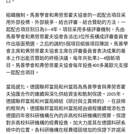
口。
組織機制。馬普學會和弗勞恩霍夫協會的一起配合項目采
用外部投標、外部競爭、結合評審、結合贊助的方法，一
起配合項目刻日為3—4年。項目采用多級評審機制，先由
馬普學會和弗勞恩霍夫協會各派出3位所長構成評審委員會
作出版面預選，之后約請約5個項目組做項目陳說。馬普學
會主席和弗勞恩霍夫協會主席在評審委員會表決成果的基
本上作出能否贊助的終極決議，每年共批準2—4個新項
目。馬普學會和弗勞恩霍夫協會每年投進400多萬歐元支撐
一起配合項目。
當局感化。德國聯邦當局和州當局為馬普學會與弗勞恩霍
夫協匯合作的連續與深化供給資金和軌制保證。2005年，
德國聯邦當局和州當局締結《研討與立異條約》，在該條
約框架內，德國聯邦當局和州當局經由過程連續增添包含
德國四年夜科研機構在內的非高校科研機構的預算，保證
對非高校科研機構的經費投進，加大力度其在德國科研系
統中的位置。各科研機構在經費穩固增加的保證下許諾采