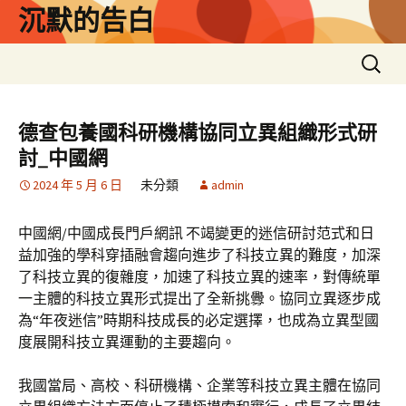
跳
沉默的告白
至
主
搜
要
尋
內
關
容
鍵
德查包養國科研機構協同立異組織形式研
字:
討_中國網
2024 年 5 月 6 日
未分類
admin
中國網/中國成長門戶網訊 不竭變更的迷信研討范式和日
益加強的學科穿插融會趨向進步了科技立異的難度，加深
了科技立異的復雜度，加速了科技立異的速率，對傳統單
一主體的科技立異形式提出了全新挑釁。協同立異逐步成
為“年夜迷信”時期科技成長的必定選擇，也成為立異型國
度展開科技立異運動的主要趨向。
我國當局、高校、科研機構、企業等科技立異主體在協同