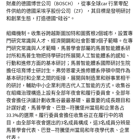
財產的德國博世公司（BOSCH），從事全球car 行業零配
件供給的德國采埃孚股份公司（ZF），其目標是發明研討
和創業生態，打造德國“硅谷”。
組織機制。收集谷跨越斯圖加特和圖賓根2個城市，設置專
門研究常識與人才、經濟開闢和社會影響3個子範疇。在專
門研究常識與人才範疇，馬普學會部屬的馬普智能體系研
討所和馬普生物把持學研討所展開人工智能體系的感知、
行動和進修方面的基本研討；馬普智能體系國際研討生院
擔任培育博士研討生。弗勞恩霍夫進修體系停頓中間作為
基本研討和企業之間的銜接，展開與制造業和辦事業相干
的研討，輔助中小企業利用古代人工智能的方式。收集谷
在組織治理構造上設有全部年夜會和履行委員會。全部年
夜會擔任決議計劃收集谷最最基礎、最重要的成長題目和
計謀好處，馬普學會、巴登—符騰堡州當局和企業各占
33.3%的選票。履行委員會擔任收集谷正在履行中的項
目，由全部年夜會選出的3名成員構成，這3名成員分辨是
馬普學會代表、巴登—符騰堡州當局和年夜學代表、企業
代表。