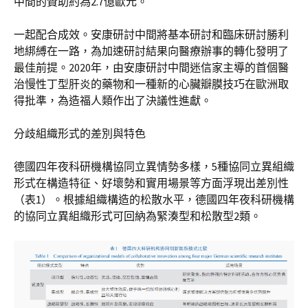
中間的贊助約為2.7億歐元。
一起配合成效。安康研討中間將基本研討和臨床研討勝利
地綁縛在一路，為加速研討結果向醫療辦事的轉化發明了
最佳前提。2020年，由安康研討中間迷信家主導的首個醫
治慢性丁型肝炎的藥物和一種新的心臟瓣膜技巧在歐洲取
得批準，為造福人類作出了決議性進獻。
分歧組織形式的差別與特色
德國四年夜科研機構協同立異情勢多樣，5種協同立異組織
形式在構造特征、好壞勢和實用場景等方面浮現出差別性
（表1）。根據組織構造的松散水平，德國四年夜科研機構
的協同立異組織形式可回納為緊湊型和松散型2類。