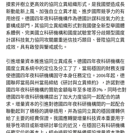
摸索并樹立更高效的協同立異組織形式，是我國塑造成長
新動能新上風、加強自立立異才能、進步國際競爭力的有
用途徑。德國四年夜科研機構作為德國計謀科技氣力的主
要構成部門，其協同立異組織形式對我國健全新型舉國體
系體例、完美國立科研機構和國度試驗室等分歧類型國度
計謀科技氣力協同攻關嚴重迷信技巧題目、晉陞協同立異
成效，具有啟發與鑒戒感化。
引進增量資本推進協同立異成長。德國四年夜科研機構在
國度立異系統中的定位及分工了了，當局穩固的財務支撐
使德國四年夜科研機構固守本身任務定位。2006年起，德
國聯邦當局與州當局締結《研討與立異條約》，許諾對德
國四年夜科研機構的贊助金額每年至多增添3%，同時也對
德國四年夜科研機構提出了加大力度協同一起配合的請
求。增量資本的引進對德國四年夜科研機構間的一起配合
聯動起到了積極的調舉措用，并為協同立異的穩固運轉供
給了主要的經費保證。我國應轉變增量科技資本重要用于
競爭性項目或新增研討單位的近況，在穩固已有科研機構
任務定位的基本上，經由過程設置裝備擺設增量資本激勵