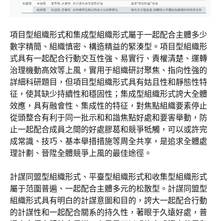
項目型組織形式和集成型組織形式屬于一起配合主體多少
數字精簡、組織慎密、構造精益的緊湊型。項目型組織形
式具有一起配合行動交互性強、易實行、責權清楚、運轉
治理機動高效等上風，實用于組織研討聚焦、指向性強的
詳細科研題目，但項目型組織形式具有姑且性和靜態性特
征，使其缺少持續性和穩固性；集成型組織形式誇大全體
效應，具有融會性、集成性的特征，對焦點組織要素停止
從頭整合有利于同一批示和和諧焦點好處和要害舉動，防
止一起配合成員之間的好處膠葛和競爭牴觸，可以或許完
成常識、技巧、基本舉措措施等周全共享，是追求全體處
理計劃、晉陞全體競爭上風的最佳途徑。
計謀同盟型組織形式、平臺型組織形式和收集型組織形式
屬于范圍普遍、一起配合主體多元的松散型。計謀同盟型
組織形式具有明白的計謀意圖和目的，誇大一起配合行動
的計謀性和一起配合關系的持久性，著眼于久遠好處，普