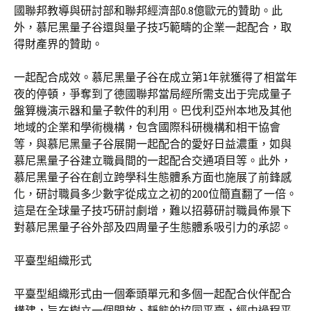
國聯邦教導與研討部和聯邦經濟部0.8億歐元的贊助。此
外，慕尼黑量子谷還與量子技巧範疇的企業一起配合，取
得財產界的贊助。
一起配合成效。慕尼黑量子谷在成立第1年就獲得了相當年
夜的停頓，爭奪到了德國聯邦當局經所需支出于完成量子
盤算機演示器和量子軟件的利用。巴伐利亞州本地及其他
地域的企業和學術機構，包含國際科研機構和相干協會
等，與慕尼黑量子谷展開一起配合的愛好日益濃重，如與
慕尼黑量子谷建立職員間的一起配合交通項目等。此外，
慕尼黑量子谷在創立跨學科生態體系方面也施展了前鋒感
化，研討職員多少數字從成立之初的200位簡直翻了一倍。
這是在全球量子技巧研討劇增，難以招募研討職員佈景下
對慕尼黑量子谷外部及四周量子生態體系吸引力的承認。
平臺型組織形式
平臺型組織形式由一個牽頭單元和多個一起配合伙伴配合
構建，旨在樹立一個開放、靜態的協同平臺，經由過程平