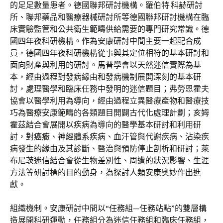
的足足數量患者。德國聯邦研討機構。羅伯特·科赫研討
所、聯邦藥品和醫療器械研討所等德國聯邦研討機構在臨
床實驗監管和公共衛生範疇供給需要的專門研究常識。德
國四年夜科研機構。作為安康研討中間主要一起配合成
員，德國四年夜科研機構從事與其定位相符的基本研討和
面向財產與利用的研討。馬普學會以天然迷信實際為基
本，經由過程對發病緣由和發病機制展開深刻的基本研
討，處理醫學和臨床任務中發明的迷信題目；弗勞恩霍夫
協會以醫學利用為導向，經由過程立異醫療產物和醫療技
巧為醫療安康範疇的各類題目開闢古代化處理計劃；亥姆
霍茲結合會展開以疾病為導向的醫學基本研討和利用研
討，對癌癥、神經體系疾病、血汗管與代謝疾病、沾染疾
病發生的緣由及其診斷、醫治與預防停止剖析和研討；萊
布尼茨迷信結合會從生物差別性、周遭的狀況影響、生涯
方法等研討標的目的動身，為探討人類安康奧妙作出進
獻。
組織機制。安康研討中間以“任務組—任務站點”的雙層構
造展開科研運動，任務組分為迷信任務組和臨床任務組，