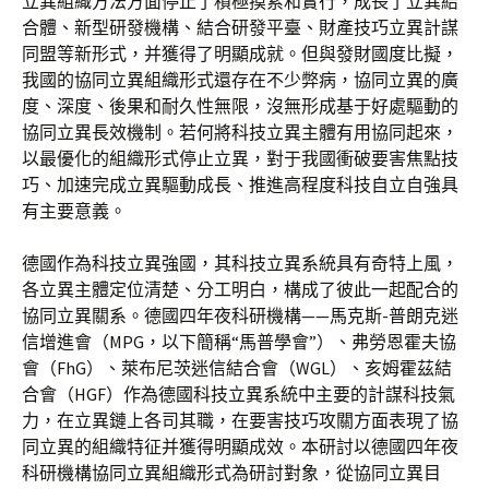
立異組織方法方面停止了積極摸索和實行，成長了立異結
合體、新型研發機構、結合研發平臺、財產技巧立異計謀
同盟等新形式，并獲得了明顯成就。但與發財國度比擬，
我國的協同立異組織形式還存在不少弊病，協同立異的廣
度、深度、後果和耐久性無限，沒無形成基于好處驅動的
協同立異長效機制。若何將科技立異主體有用協同起來，
以最優化的組織形式停止立異，對于我國衝破要害焦點技
巧、加速完成立異驅動成長、推進高程度科技自立自強具
有主要意義。
德國作為科技立異強國，其科技立異系統具有奇特上風，
各立異主體定位清楚、分工明白，構成了彼此一起配合的
協同立異關系。德國四年夜科研機構——馬克斯-普朗克迷
信增進會（MPG，以下簡稱“馬普學會”）、弗勞恩霍夫協
會（FhG）、萊布尼茨迷信結合會（WGL）、亥姆霍茲結
合會（HGF）作為德國科技立異系統中主要的計謀科技氣
力，在立異鏈上各司其職，在要害技巧攻關方面表現了協
同立異的組織特征并獲得明顯成效。本研討以德國四年夜
科研機構協同立異組織形式為研討對象，從協同立異目