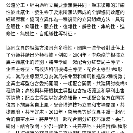
公道分工，經由過程立異要素無機共同，顛末復雜的非線
性彼此感化，發生零丁要素所無法完成的全體協同效應的
經過歷程。協同立異作為一種復雜的立異組織方法，具有
全體性、條理性、體系性、復雜性、靜態性、集約性、進
修性、無機性、自組織性等特征。
協同立異的組織方法具有多樣性，國際一些學者對此停止
了分類并給出分類根據。例如，2004年，李焱焱等根據立
異主體感化的差別，將產學研一起配合分紅當局主導型、
企業主導型、高校與科研機構主導型、配合主導型4種形
式：當局主導型又分為當局指令型和當局推進型2種情勢；
企業主導型包含委托開闢、一起配合開闢、共建研討機構3
種情勢；高校與科研機構主導型包含技巧讓渡和專利出售
等情勢；配合主導型以好處為紐帶，一起配合各方在同等
位置下施展各自上風，配合增進技巧立異和市場開闢，共
擔風險，共享好處。2012年，魯若愚等從立異主體一起配
合的慎密水平，將產學研一起配合劃分紅技巧讓渡、委托
研討、結合攻關、外部一體化、共建基地、共建實體6種形