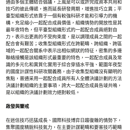
通由多個主體結合倡議，上風是可以或許完成資本共用和
技巧的彼此傳遞，進而延長研發周期，增進技巧立異；平
臺型組織形式依靠于一個有較強科研才能和引導力的機
構，充足縮小一起配合成員價值，組織情勢的開放性是其
最年夜特色，但平臺型組織形式的一起配合成員絕對自
力，表示出更高的不受拘束度，是以調理成員之間的一起
配合會有艱苦；收集型組織形式在跨範疇、跨組織、跨區
域的一起配合關系中表示出相似網狀的特征，密集的多邊
聯絡接觸是該組織形式最重要的特色，一起配合成員及常
識的多元化和異質化實用于綜合穿插水平強、範圍年夜型
的國度計謀性科研攻關義務，由于收集型組織沒有顯明的
焦點，普通采用一起配合成員所有人全體決議計劃的方法
決議計劃組織的主要事項，誇大一起配合成員告竣共鳴，
是以組織的決議計劃效力絕對較低。
啟發與鑒戒
在迷信技巧迅猛成長、國際科技博弈日趨復雜的情勢下，
集聚國度精銳科技氣力，在主要計謀範疇和要害技巧範疇