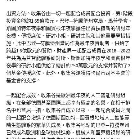
出資方法。收集谷由一切一起配合成員配合投資，第1階段
投資金額約1.65億歐元。巴登—符騰堡州當局、馬普學會、
斯圖加特年夜學和圖賓根年夜學擔任出資扶植新的研討年
夜樓、傳授席位、研討小組、研討生院和其他重要舉措措
施，此中巴登—符騰堡州當局作為最年夜贊助者，供給了
跨越1.6億歐元的贊助，財產界一起配合成員在2018—2022
年共為馬普智能體系研討所、斯圖加特年夜學和圖賓根年
夜學的研討小組供給了總計約750萬歐元的支撐并贊助了2
個基金傳授席位。此外，收集谷還獲得卡爾蔡司基金會等
基金會的支撐。
一起配合成效。收集谷是歐洲最年夜的人工智能研討組
織，在全部德國甚至國際上都享有極高的名譽，在相干排
名中也首屈一指。收集谷自成立以來，一起配合成員之間
的一起配合增進了德國斯圖加特—圖賓根地域人工智能範
疇生態體系的繁華與成長，收集谷地點的巴登—符騰堡州
已然成為歐洲和全球機械進修、機械人和盤算機視覺的研