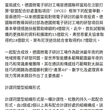
當局感化。德國微電子研討工場是德國聯邦當局在泛歐打
算“歐盟配合好處重點項目”（IPCEI）框架下的配套舉動，
是兩德同一以來德國當局對微電子研討的最年夜投資。德
國聯邦教導與研討部為德國微電子研討工場的研發項目與
基本舉措措施扶植贊助總額約4億歐元，此中，首批試驗裝
備的更換新的資料和擴建約3.5億歐元，弗勞恩霍夫協會取
得約2.8億歐元、萊布尼茨迷信結合會取得約0.7億歐元。
一起配合成效。德國微電子研討工場作為歐洲最年夜的跨
地域微電子研發同盟，是世界智能體系範疇範圍最年夜的
技巧和常識產權團隊，其在通訊和傳感技巧範疇對太赫茲
技巧的開闢為德國勝利實行“產業4.0”、數字化及處理資本
效力等將來題目作出了主要進獻。
計謀同盟型組織形式
計謀同盟型組織形式是一種計謀性、松散的持久一起配合
形式，由2個或2個以上具有配合計謀好處的組織構成。該