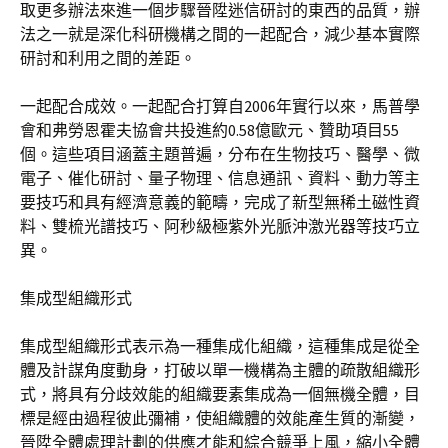
取更多辦法來進一個步驟晉陞迷信研討的東西的品質，辦
法之一就是深化科研機構之間的一起配合，減少基本實際
研討和利用之間的差距。
一起配合成效。一起配合打算自2006年實行以來，馬普學
會和弗勞恩霍夫協會共投進約0.58億歐元、贊助項目55
個。這些項目涵蓋主題普遍，分布在生物技巧、醫學、微
電子、催化研討、量子物理、信息通訊、資料、動力等主
要技巧和具有經濟意義的範疇，完成了新型無稀土磁性資
料、雙梳光譜技巧、阿秒級極紫外光脈沖激光器等技巧立
異。
集成型組織形式
集成型組織形式表示為一種集成化組織，這種集成是從全
體及計謀角度動身，打破以單一機構為主體的疏散組織形
式，將具有分歧效能的組織要素集成為一個無機全體，目
標是經由過程彼此彌補，使組織體的效能產生質的漸變，
晉陞全體處理計劃的供應才能和綜合競爭上風，縮小全體