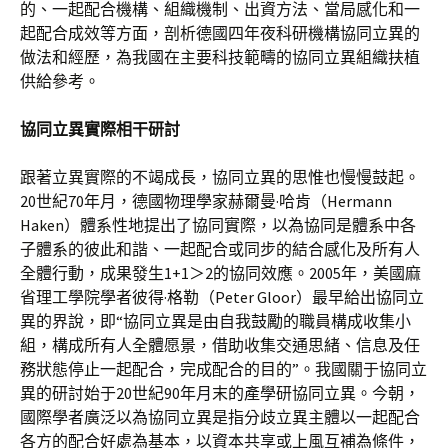
的、一起配合機構、組織機制、出資方法、當局感化和一
起配合成效等方面，剖析德國四年夜科研機構協同立異的
做法和經歷，為我國在主要科技範疇的協同立異組織扶植
供給參考。
協同立異實際相干研討
跟著立異實際的不竭成長，協同立異的思惟也慢慢鼓起。
20世紀70年月，德國物理學家赫爾曼·哈肯（Hermann
Haken）體系性地提出了協同實際，以為協同是體系中各
子體系的彼此和諧、一起配合或同步的結合感化及所有人
全體行動，成果發生1+1＞2的協同效應。2005年，美國麻
省理工學院學者彼得·格勒（Peter Gloor）最早給出協同立
異的界說，即“協同立異是由自我鼓勵的職員構成收集小
組，構成所有人全體愿景，借助收集交通思緒、信息及任
務狀態停止一起配合，完成配合的目的”。我國關于協同立
異的研討始于20世紀90年月末的產學研協同立異。今朝，
國際學者廣泛以為協同立異是指分歧立異主體以一起配合
各方的配合好處為基本，以資本共享或上風互補為條件，