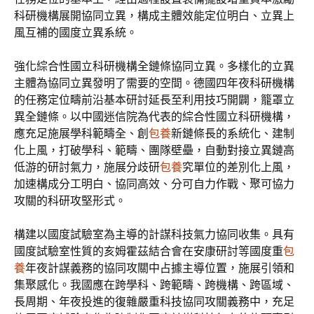
科研機構展開協同立異，構成主體效能定位明白、立異上
風互補的國度立異系統。
強化綜合性國立科研機構全鏈條協同立異。多樣化的立異
主體為協同立異發明了需要的空間。德國四年夜科研機構
的任務定位疇前沿基本研討延長至利用技巧開闢，籠罩立
異全鏈條。以中國迷信院為代表的綜合性國立科研機構，
應充足施展學科範疇全、創
包養
新鏈條長的系統化、建制
化上風，打破學科、範疇、團隊壁壘，自動對接立異鏈高
低游的研討氣力，施展分歧研
包養
究單位的差別化上風，
加速構成分工明白、協同高效、分可自力作戰、聚可協力
攻關的科研攻堅形式。
構建以國度試驗室為主導的計謀科技氣力協同收集。具有
國度試驗室性質的亥姆霍茲結合會在安康研討等國度重
包
養
年夜計謀義務的協同攻關中占據主導位置，施展引領和
集聚感化。我國應在跨學科、跨範疇、跨機構、跨區域、
長周期、年夜投進的復雜嚴重科技協同攻關義務中，充足