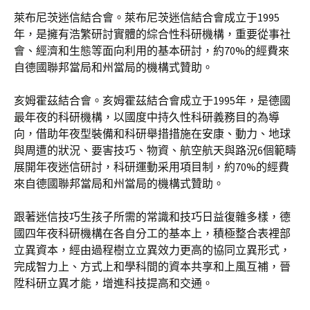
萊布尼茨迷信結合會。萊布尼茨迷信結合會成立于1995
年，是擁有浩繁研討實體的綜合性科研機構，重要從事社
會、經濟和生態等面向利用的基本研討，約70%的經費來
自德國聯邦當局和州當局的機構式贊助。
亥姆霍茲結合會。亥姆霍茲結合會成立于1995年，是德國
最年夜的科研機構，以國度中持久性科研義務目的為導
向，借助年夜型裝備和科研舉措措施在安康、動力、地球
與周遭的狀況、要害技巧、物資、航空航天與路況6個範疇
展開年夜迷信研討，科研運動采用項目制，約70%的經費
來自德國聯邦當局和州當局的機構式贊助。
跟著迷信技巧生孩子所需的常識和技巧日益復雜多樣，德
國四年夜科研機構在各自分工的基本上，積極整合表裡部
立異資本，經由過程樹立立異效力更高的協同立異形式，
完成智力上、方式上和學科間的資本共享和上風互補，晉
陞科研立異才能，增進科技提高和交通。