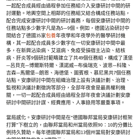
一起配合成員經由過程參加任務組介入安康研討中間的研
討運動。地輿空間上相鄰的任務組又結合構成任務站點，
配合完成安康研討中間的研討義務，每個安康研討中間的
任務站點多少數字凡是為5—9個。例如，德國沾染研討中
間結合了德國35家
包養
年夜學和年夜學外的醫學研討機
構，其一起配合成員多少數字在一切安康研討中間中最
多，在新興沾染病、艾滋病、免疫受損宿主沾染、結核
病、肝炎等9個研討範疇建立了共49個任務組，構成了漢堡
—呂貝克—博爾斯特爾、漢諾威—布倫瑞克、波恩—科隆、
吉森—馬爾堡—朗恩、海德堡、圖賓根、慕尼黑共7個任務
站點。安康研討中間在組織治理上設有決議計劃、治理、
監視和決議計劃徵詢等部分，全部年夜會是最高權利機
關，一切一起配合成員經由過程全部年夜會決議計劃安康
研討中間研討計謀、經費應用、人事錄用等嚴重事項。
當局感化。安康研討中間是在“德國聯邦當局安康研討框架
打算”下樹立的，由聯邦當局和州當局依照90∶10的分攤比
例持久贊助。每年德國聯邦當局和13個州當局對安康研討