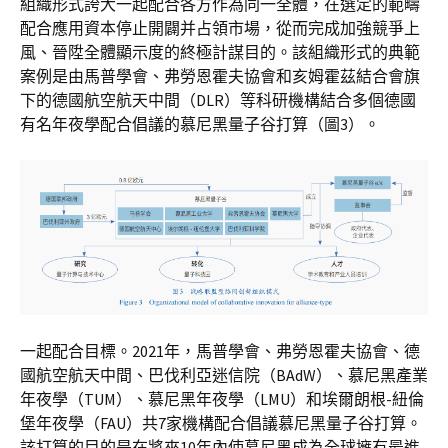
組織形式誇大一起配合各方作為同一全體，在選定的範疇
配合應用資本停止開闢并占領市場，從而完成加強競爭上
風、晉陞全體顯示度的終極計謀目的。該組織形式的典範
案例是由馬普學會、弗勞恩霍夫協會和亥姆霍茲結合會旗
下的德國航空航天中間（DLR）等科研機構結合多個德國
有名年夜學配合倡議的慕尼黑量子谷打算（圖3）。
一起配合目標。2021年，馬普學會、弗勞恩霍夫協會、德
國航空航天中間、巴伐利亞迷信院（BAdW）、慕尼黑產業
年夜學（TUM）、慕尼黑年夜學（LMU）和埃爾朗根-紐倫
堡年夜學（FAU）共7家機構配合倡議慕尼黑量子谷打算。
該打算的目的是在將來10年內使慕尼黑成為全球擁有最進