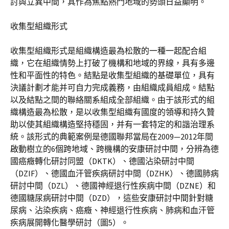
討與立異中間，其作為焦點熱門地域的勢頭日益顯明。
收集型組織形式
收集型組織形式是組織構造最為松散的一種一起配合組
織，它在組織情勢上打破了機構和地域的界線，具有多邊
性和平面性的特色。結點是收集型組織的基礎單位，具有
決議計劃才能并可自力完成義務，由組織成員組成。結點
以及結點之間的聯絡關系組成全部組織。由于該形式的組
織構造最為松散，是以收集型組織有國度的領導和持久贊
助以使其組織構造堅持穩固，并有一套特定的和諧治理系
統。該形式的典範案例是德國聯邦當局在2009—2012年間
啟動樹立的6個跨地域、跨機構的安康研討中間，分辨為德
國癌癥轉化研討同盟（DKTK）、德國沾染研討中間
（DZIF）、德國血汗管疾病研討中間（DZHK）、德國肺病
研討中間（DZL）、德國神經退行性疾病中間（DZNE）和
德國糖尿病研討中間（DZD），這些安康研討中間針對糖
尿病、沾染疾病、癌癥、神經退行性疾病、肺病和血汗管
疾病展開轉化醫學研討（圖5）。