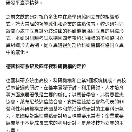
研發平臺等情勢。
之前文獻的研討視角多集中在產學研協同立異的組織形
式，誇大當局的領導感化和企業的焦點位置，較少研討追
蹤關心處于立異鏈分歧環節的科研機構協同立異的組織形
式，本研討測驗考試以德國四年夜科研機構的多種協同立
異組織形式為例，從立異鏈視角剖析科研機構在協同立異
中的感化。
德國科研系統及四年夜科研機構的定位
德國科研系統由高校、科研機構和企業3個板塊構成。高校
從事普遍的研討，在基本實際研討、利用研討、人才培育
等方面施展著很是主要的感化；以馬普學會、弗勞恩霍夫
協會、萊布尼茨迷信結合會、亥姆霍茲結合會為代表的非
營利性科研機構是德國基本和前沿範疇研討的主要科研氣
力，是國度計謀性重點研討項目標重要承當者；企業重要
展開基于本身成長需求的利用研討，是產物技巧立異的主
力軍。