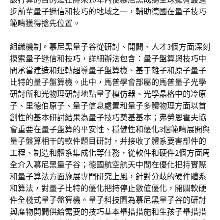
步前輩量子迷信和技巧的地域之一，輔助德國在量子技巧
範疇獲得搶先位置。
組織機制。慕尼黑量子谷從研討、開闢、人才3個方面深刻
摸索量子迷信和技巧，詳細辦法包含：量子盤算與技巧中
間承當建造和運轉超導量子盤算機、基于離子和原子量子
比特的量子盤算機。此中，馬普學會部屬的馬普量子光學
研討所和光物理研討地點量子模仿器、光學晶格中的冷原
子、里德伯原子、量子信息處置和量子多體物理方面以首
創性的基本研討結果為量子技巧奠基基本；弗勞恩霍夫協
會重要在量子盤算的平安性、穩健性和優化3個範疇展開與
量子盤算相干的軟件題目研討，并接收了體系要害部件的
工程、制造和體系集成化等任務，從軟件和硬件2個方面周
全介入慕尼黑量子谷；德國航空航天中間在優化把持實際
和量子算法方面施展專門研究上風，針對分歧的硬件體系
和算法，對量子比特的優化把持停止數值優化，開闢軟硬
件全棧式量子盤算機。量子科技園為慕尼黑量子谷的研討
與產物開闢供給需要的技巧基本舉措措施和生孩子舉措措