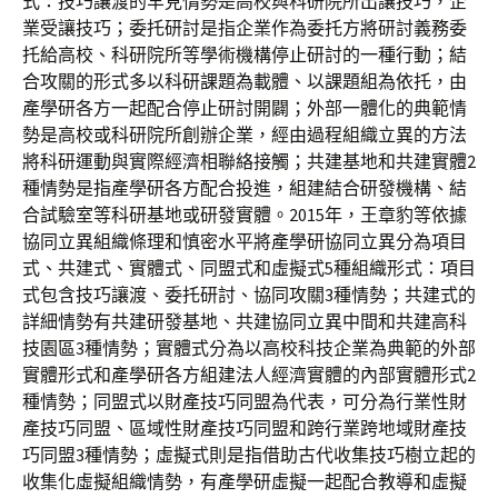
式：技巧讓渡的罕見情勢是高校與科研院所出讓技巧，企
業受讓技巧；委托研討是指企業作為委托方將研討義務委
托給高校、科研院所等學術機構停止研討的一種行動；結
合攻關的形式多以科研課題為載體、以課題組為依托，由
產學研各方一起配合停止研討開闢；外部一體化的典範情
勢是高校或科研院所創辦企業，經由過程組織立異的方法
將科研運動與實際經濟相聯絡接觸；共建基地和共建實體2
種情勢是指產學研各方配合投進，組建結合研發機構、結
合試驗室等科研基地或研發實體。2015年，王章豹等依據
協同立異組織條理和慎密水平將產學研協同立異分為項目
式、共建式、實體式、同盟式和虛擬式5種組織形式：項目
式包含技巧讓渡、委托研討、協同攻關3種情勢；共建式的
詳細情勢有共建研發基地、共建協同立異中間和共建高科
技園區3種情勢；實體式分為以高校科技企業為典範的外部
實體形式和產學研各方組建法人經濟實體的內部實體形式2
種情勢；同盟式以財產技巧同盟為代表，可分為行業性財
產技巧同盟、區域性財產技巧同盟和跨行業跨地域財產技
巧同盟3種情勢；虛擬式則是指借助古代收集技巧樹立起的
收集化虛擬組織情勢，有產學研虛擬一起配合教導和虛擬