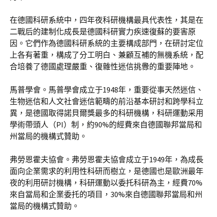
在德國科研系統中，四年夜科研機構最具代表性，其是在
二戰后的建制化成長是德國科研實力疾速復蘇的要害原
因。它們作為德國科研系統的主要構成部門，在研討定位
上各有著重，構成了分工明白、兼顧互補的無機系統，配
合培養了德國處理嚴重、復雜性迷信挑釁的重要陣地。
馬普學會。馬普學會成立于1948年，重要從事天然迷信、
生物迷信和人文社會迷信範疇的前沿基本研討和跨學科立
異，是德國取得諾貝爾獎最多的科研機構，科研運動采用
學術帶頭人（PI）制，約90%的經費來自德國聯邦當局和
州當局的機構式贊助。
弗勞恩霍夫協會。弗勞恩霍夫協會成立于1949年，為成長
面向企業需求的利用性科研而樹立，是德國也是歐洲最年
夜的利用研討機構，科研運動以委托科研為主，經費70%
來自當局和企業委托的項目，30%來自德國聯邦當局和州
當局的機構式贊助。