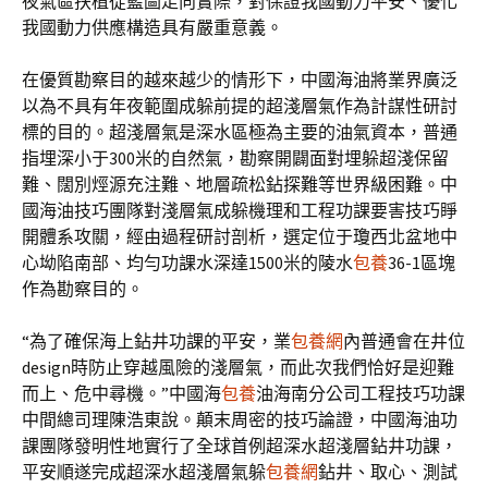
夜氣區扶植從藍圖走向實際，對保證我國動力平安、優化
我國動力供應構造具有嚴重意義。
在優質勘察目的越來越少的情形下，中國海油將業界廣泛
以為不具有年夜範圍成躲前提的超淺層氣作為計謀性研討
標的目的。超淺層氣是深水區極為主要的油氣資本，普通
指埋深小于300米的自然氣，勘察開闢面對埋躲超淺保留
難、闊別烴源充注難、地層疏松鉆探難等世界級困難。中
國海油技巧團隊對淺層氣成躲機理和工程功課要害技巧睜
開體系攻關，經由過程研討剖析，選定位于瓊西北盆地中
心坳陷南部、均勻功課水深達1500米的陵水
包養
36-1區塊
作為勘察目的。
“為了確保海上鉆井功課的平安，業
包養網
內普通會在井位
design時防止穿越風險的淺層氣，而此次我們恰好是迎難
而上、危中尋機。”中國海
包養
油海南分公司工程技巧功課
中間總司理陳浩東說。顛末周密的技巧論證，中國海油功
課團隊發明性地實行了全球首例超深水超淺層鉆井功課，
平安順遂完成超深水超淺層氣躲
包養網
鉆井、取心、測試