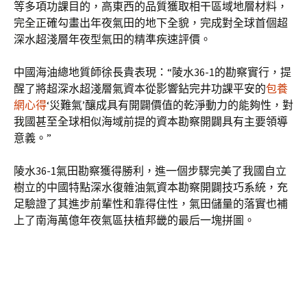
等多項功課目的，高東西的品質獲取相干區域地層材料，
完全正確勾畫出年夜氣田的地下全貌，完成對全球首個超
深水超淺層年夜型氣田的精準疾速評價。
中國海油總地質師徐長貴表現：“陵水36-1的勘察實行，提
醒了將超深水超淺層氣資本從影響鉆完井功課平安的
包養
網心得
‘災難氣’釀成具有開闢價值的乾淨動力的能夠性，對
我國甚至全球相似海域前提的資本勘察開闢具有主要領導
意義。”
陵水36-1氣田勘察獲得勝利，進一個步驟完美了我國自立
樹立的中國特點深水復雜油氣資本勘察開闢技巧系統，充
足驗證了其進步前輩性和靠得住性，氣田儲量的落實也補
上了南海萬億年夜氣區扶植邦畿的最后一塊拼圖。