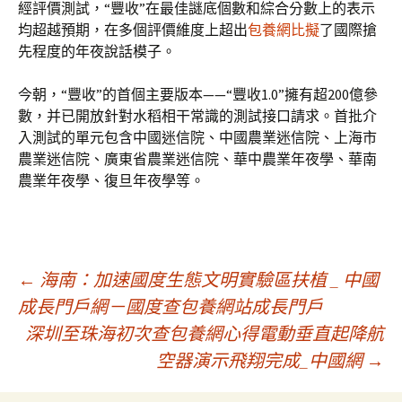
經評價測試，“豐收”在最佳謎底個數和綜合分數上的表示
均超越預期，在多個評價維度上超出
包養網比擬
了國際搶
先程度的年夜說話模子。
今朝，“豐收”的首個主要版本——“豐收1.0”擁有超200億參
數，并已開放針對水稻相干常識的測試接口請求。首批介
入測試的單元包含中國迷信院、中國農業迷信院、上海市
農業迷信院、廣東省農業迷信院、華中農業年夜學、華南
農業年夜學、復旦年夜學等。
文
←
海南：加速國度生態文明實驗區扶植 _ 中國
成長門戶網－國度查包養網站成長門戶
深圳至珠海初次查包養網心得電動垂直起降航
章
空器演示飛翔完成_中國網
→