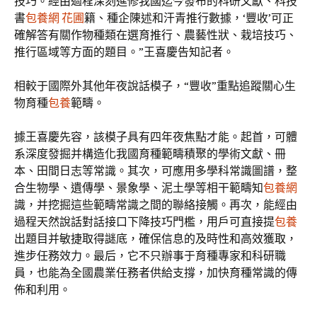
技巧。經由過程深刻進修我國迄今發布的科研文獻、科技
書
包養網 花圃
籍、種企陳述和汗青推行數據，‘豐收’可正
確解答有關作物種類在選育推行、農藝性狀、栽培技巧、
推行區域等方面的題目。”王喜慶告知記者。
相較于國際外其他年夜說話模子，“豐收”重點追蹤關心生
物育種
包養
範疇。
據王喜慶先容，該模子具有四年夜焦點才能。起首，可體
系深度發掘并構造化我國育種範疇積聚的學術文獻、冊
本、田間日志等常識。其次，可應用多學科常識圖譜，整
合生物學、遺傳學、景象學、泥土學等相干範疇知
包養網
識，并挖掘這些範疇常識之間的聯絡接觸。再次，能經由
過程天然說話對話接口下降技巧門檻，用戶可直接提
包養
出題目并敏捷取得謎底，確保信息的及時性和高效獲取，
進步任務效力。最后，它不只辦事于育種專家和科研職
員，也能為全國農業任務者供給支撐，加快育種常識的傳
佈和利用。