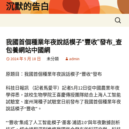
跳
沉默的告白
至
主
搜
要
尋
內
關
容
鍵
我國首個種業年夜說話模子“豐收”發布_查
字:
包養網站中國網
2024 年 5 月 18 日
未分類
admin
原題目：我國首個種業年夜說話模子“豐收”發布
科技日報訊 （記者馬愛平）記者5月12日從中國農業年夜
學得悉，該校生物學院王喜慶傳授團隊結合上海人工智能
試驗室、崖州灣種子試驗室日前發布了我國首個種業年夜
說話模子“豐收”。
“‘豐收’集成了人工智能模子‘墨客·浦語2.0’與年夜數據剖析