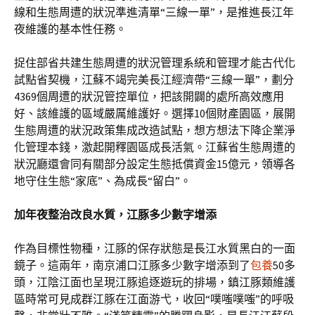
線和生態周遭的狀況準進清單“三線一單”，是推進長江年
夜維護的基本性任務。
捉住部省共建生態周遭的狀況管理系統和管理才能古代化
試點省契機，江蘇不竭完美長江經濟帶“三線一單”，劃分
4369個周遭的狀況管控單位，把該開闢的處所高效應用
好、該維護的區域嚴厲維護好。選擇10個財產園區，展開
生態周遭的狀況政策集成改造試點，想方想法下降企業淨
化管理本錢，激起開釋園區成長活氣。江蘇省生態周遭的
狀況廳還會同有關部分設定生態抵償資金15億元，領導各
地守住生態“家底”、為成長“留白”。
加年夜整治改良水質，江豚多少數字增添
作為目標性物種，江豚的保存狀態是長江水質黑白的一面
鏡子。這兩年，南京浦口江豚多少數字增添到了
包養
50多
頭，江陰江面也呈現江豚追逐遊玩的排場，鎮江豚類維護
區時常可見成群江豚在江面游弋，收回“噗嗤噗嗤”的呼吸