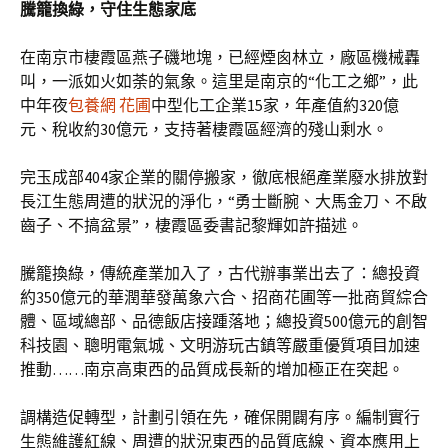
騰籠換綠，守住生態家底
在南京市棲霞區燕子磯地塊，已經煙囪林立，廠區機械轟
叫，一派如火如荼的氣象。這里是南京的“化工之鄉”，此
中年夜
包養網 花圃
中型化工企業15家，年產值約320億
元、稅收約30億元，支持著棲霞區經濟的殘山剩水。
完玉成部404家企業的關停搬家，徹底根絕產業廢水排放對
長江生態周遭的狀況的淨化，“勇士斷腕、大馬金刀、不啟
齒子、不搞盆景”，棲霞區委書記黎輝如許描述。
騰籠換綠，傳統產業加入了，古代辦事業出去了：總投資
約350億元的華潤華發萬象六合、招商花圃等一批商貿綜合
體、區域總部、品德飯店接踵落地；總投資500億元的創智
科技園、聰明電氣城、文明游玩古鎮等嚴重優質項目加速
推動……南京高東西的品質成長新的增加極正在突起。
調構造促轉型，計劃引領在先，確保開闢有序。編制實行
生態維護紅線、周遭的狀況東西的品質底線、資本應用上