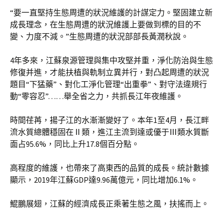
“要一直堅持生態周遭的狀況維護的計謀定力。堅固建立新
成長理念，在生態周遭的狀況維護上要做到標的目的不
變、力度不減。”生態周遭的狀況部部長黃潤秋說。
4年多來，江蘇泉源管理與集中攻堅并重，淨化防治與生態
修復并進，才能扶植與軌制立異并行，對凸起周遭的狀況
題目“下猛藥”、對化工淨化管理“出重拳”、對守法違規行
動“零容忍”……舉全省之力，共抓長江年夜維護。
時間荏苒，揚子江的水漸漸變好了。本年1至4月，長江畔
流水質總體穩固在Ⅱ類，進江主流到達或優于Ⅲ類水質斷
面占95.6%，同比上升17.8個百分點。
高程度的維護，也帶來了高東西的品質的成長。統計數據
顯示，2019年江蘇GDP達9.96萬億元，同比增加6.1%。
鯤鵬展翅，江蘇的經濟成長正乘著生態之風，扶搖而上。