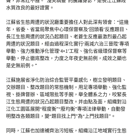
聲，非常壯不雅。“淺笑精靈”的騰躍身影，是長江江蘇段
水質改良的最好證實。
江蘇省生態周遭的狀況廳重要擔任人對此深有領會：“這幾
年，省委、省當局聚焦中心環保督察及‘回頭看’反應題目、
長江生態周遭的狀況凸起題目、老蒼生反應最激烈最凸起
周遭的狀況題目，經由過程深化實行‘兩減六治三晉陞’專項
舉動、強力推動淨化管理‘4+1’工程、強化省級環保督察等
舉動，停止徹底整改，力度之年夜史無前例，成效之顯也
是史無前例。”
江蘇施展省淨化防治綜合監管平臺感化，樹立發明題目、
交辦題目、整改題目的常態機制，用足專項舉動、強化監
視、掛牌督辦、區域限批等手腕，舉全體系之力，咬緊長
江生態周遭的狀況凸起題目整改。并由點及面，組織對沿
江化工園區展開“程度衡”“廢均衡”專項法律舉動，自動發
明整改各類題目，變“題目找上門”為“上門找題目”。
同時，江蘇也加速補齊治污短板，組織沿江地域實行生態