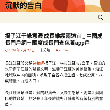
跳
沉默的告白
至
主
搜
要
尋
內
關
容
鍵
揚子江干綠意濃 成長維護兩適宜 _ 中國成
字:
長門戶網－國度成長門查包養app戶
2024 年 7 月 27 日
未分類
admin
長江江蘇段又稱
包養網
揚子江，橫貫江蘇433公里，長江的
水孕育了江蘇的殘暴文明，滋養了江蘇的美麗繁榮。沿江
地域以47%的面積，承載了全省六成生齒、七成投資、八
成總量、九成入口。
長江經濟帶既是江蘇的經濟帶，又是生態帶，更是江蘇國
民的性命帶。抓好長江年夜維護對江蘇來說有著特別的意
義。