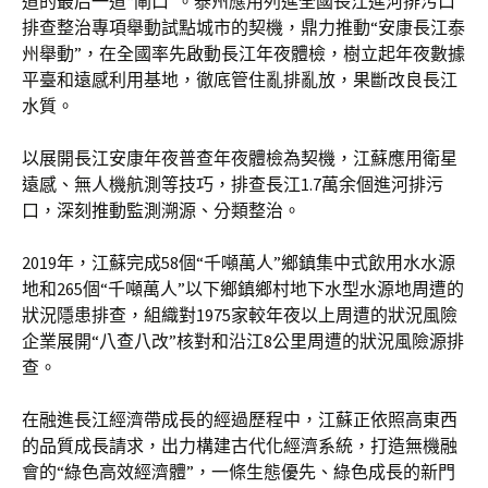
道的最后一道“閘口”。泰州應用列進全國長江進河排污口
排查整治專項舉動試點城市的契機，鼎力推動“安康長江泰
州舉動”，在全國率先啟動長江年夜體檢，樹立起年夜數據
平臺和遠感利用基地，徹底管住亂排亂放，果斷改良長江
水質。
以展開長江安康年夜普查年夜體檢為契機，江蘇應用衛星
遠感、無人機航測等技巧，排查長江1.7萬余個進河排污
口，深刻推動監測溯源、分類整治。
2019年，江蘇完成58個“千噸萬人”鄉鎮集中式飲用水水源
地和265個“千噸萬人”以下鄉鎮鄉村地下水型水源地周遭的
狀況隱患排查，組織對1975家較年夜以上周遭的狀況風險
企業展開“八查八改”核對和沿江8公里周遭的狀況風險源排
查。
在融進長江經濟帶成長的經過歷程中，江蘇正依照高東西
的品質成長請求，出力構建古代化經濟系統，打造無機融
會的“綠色高效經濟體”，一條生態優先、綠色成長的新門