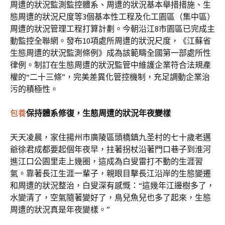
周遭的狀況監測監控體系、周遭的狀況基本舉措措施、生
態周遭的狀況尺度等3個基本性工程及化工園區（集中區）
周遭的狀況管理工程打算計劃。今朝沿江8市園區已完成主
動監控全聯網。發布10項處所周遭的狀況尺度，《江蘇省
生態周遭的狀況監測條例》成為該範疇全國第一部處所性
律例。制訂在生態周遭的狀況監管中維護企業符合法規產
權的“二十三條”，完美差異化管控機制，充足調動企業治
污的積極性。
包養
保持體系修復，生態周遭的狀況年夜變樣
天天凌晨，家住揚州市廣陵區頭橋鎮九圣村的七十歲老邁
爺徐君成都要起個年夜早，拄著拐杖沿著門口巷子到淮河
進江口公園里走上幾圈，這成為白叟雷打不動的生涯習
氣。靠著長江生涯一輩子，親眼目擊長江沿岸的生態變遷
和周遭的狀況整治，白叟深有感慨：“這幾年江邊樹多了，
水變清了，空氣隨著變好了，鳥兒魚兒也多了起來，生態
周遭的狀況真是年夜變樣。”