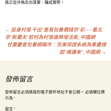
路正從共鳴走向落實、釀成實際。
文
←
投身村落 干出“查覓包養價錢京”彩——看北
京“新農夫”若何為村落復興增活氣_中國網
甘肅慶查包養網陽市：完美保證系統為果農撐
章
起“維護傘”_中國網
→
導
覽
發佈留言
發佈留言必須填寫的電子郵件地址不會公開。
必填欄位標
示為
*
留言
*