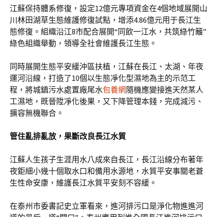
江蘇保持體系修復，設定12億元專項資金在4個地域展開山
川林田湖草生態維護修復試點，增添4.86億元用于長江生
態修復。組織沿江8市配合展開“同飲一江水，共筑綠竹籬”
綠色組織舉動，領導全社會維護長江生態。
同時展開生態平安緩沖區扶植，江蘇在長江、太湖、年夜
運河沿線，打造了10個以生態凈化型濕地為主的示范工
程，將城鎮污水處置廠尾水
包養網
隨機應變接進天然某人
工濕地，既晉陞凈化後果，又下降管理本錢，完成減污、
擴容無機聯合。
管住亂排亂放，果斷改良長江水質
江蘇人生孩子生涯用水八成來自長江，長江沿線分布著年
夜鉅細小幾十個取水口和備用水源地，水質平安事關老蒼
生性命安康，維護長江水質平安刻不容緩。
在泰州市委書記史立軍看來，進河排污口是淨化物進進河