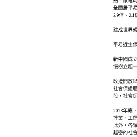
點。家電周
全國居平易
2.9倍、2.
建成世界
平易近生
新中國成
慢樹立起
改造開放
社會保證
段，社會
2023年底
掉業、工傷保
此外，各
越密的社