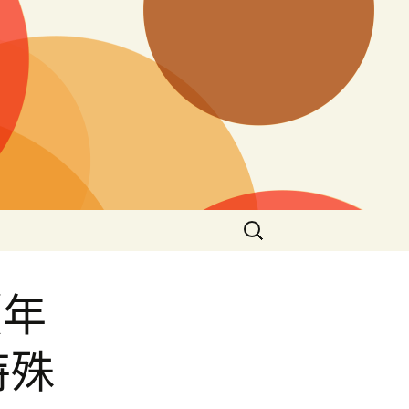
搜
尋
關
鍵
（年
字:
特殊