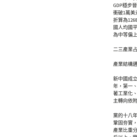
GDP穩步晉
衝破1萬美元
折算為12
國人均國平
為中等偏
二三產業
產業結構
新中國成立
年，第一、
著工業化
主轉向依
黨的十八
鞏固夯實，
產業比重分別