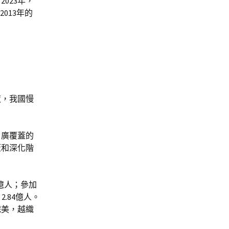
023年，
013年的
夜，我國慢
、廣覆蓋的
蓋和深化階
9億人；參加
2.84億人。
完美，越織