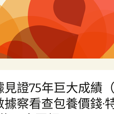
白
據見證75年巨大成績
數據察看查包養價錢·