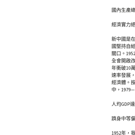
國內生產總
經濟實力
新中國是
國堅持自
關口。19
全會開啟改
年衝破10
速率發展，
經濟體。按
中，1979
人均GDP達
躋身中等
1952年