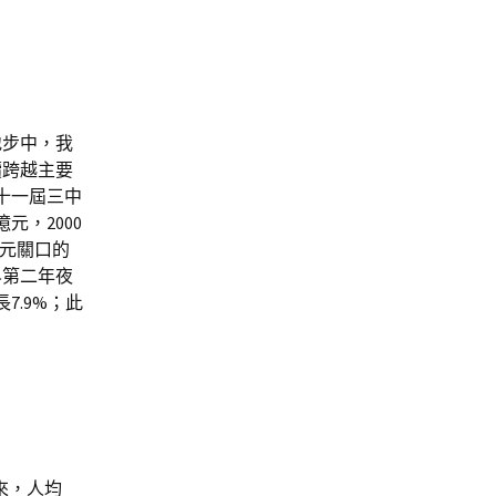
地步中，我
續跨越主要
的十一屆三中
元，2000
億元關口的
界第二年夜
7.9%；此
來，人均