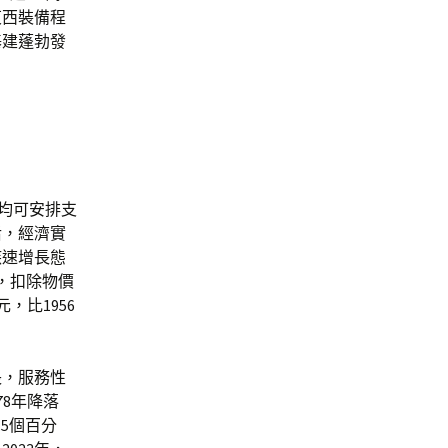
東西裝備程
基建蓬勃發
人均可安排支
后，經濟實
疾速增長態
元，扣除物價
，比1956
長，服務性
78年降落
.5個百分