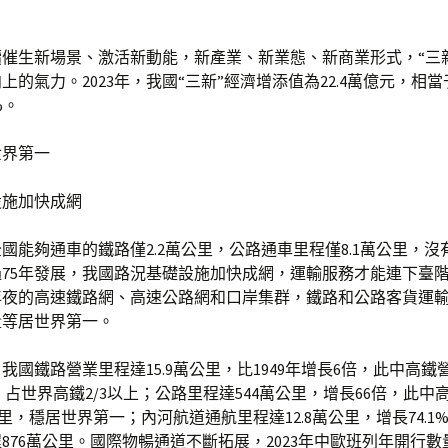
催生新場景、激活新動能，新產業、新業態、新商業形式，“三
上的氣力。2023年，我國“三新”經濟增添值為22.4萬億元，相當
%。
世界第一
設施加快成網
末全國能夠通車的鐵路僅2.2萬公里，公路通車里程僅8.1萬公里，
75年發展，我國路況基礎設施加快成網，運輸服務才能連下臺
年夜的高速鐵路網、高速公路網和口岸集群，鐵路和公路客貨運
量等居世界第一。
底，我國鐵路營業里程達15.9萬公里，比1949年增長6倍，此中高
里，占世界高鐵2/3以上；公路里程達544萬公里，增長66倍，此中
萬公里，穩居世界第一；內河航道通航里程達12.8萬公里，增長74.1
876萬公里。國際物暢通道不斷拓展，2023年中歐班列年開行數量