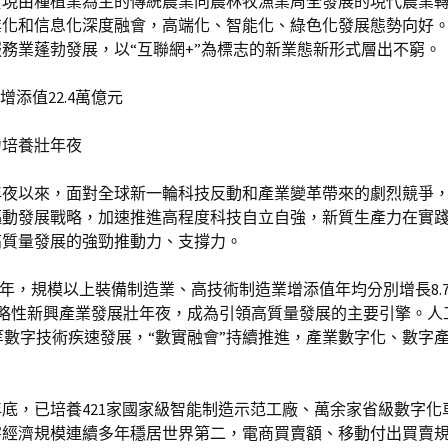
實現由種植業為主的傳統農業向農林牧漁業周全發展的現代農業
業化和信息化深度融會，高端化、智能化、綠色化發展態勢向好
務業蓬勃發展，以“互聯網+”為標志的新業態新形式層出不窮。
增添值22.4萬億元
力培養壯年夜
年夜以來，面對全球新一輪科技反動和產業變革帶來的劇烈競爭
驅動發展戰略，加速推進高程度科技自立自強，新質生產力在實
高質量發展的強勁推動力、支撐力。
2023年，規模以上裝備制造業、高技術制造業增添值年均分別增長8.
，戰略性新興產業發展壯年夜，成為引領高質量發展的主要引擎。人
等數字技術疾速發展，“數實融會”持續推進，產業數字化、數字
。
3年底，已培養421家國家級智能制造示范工廠、萬余家省級數字
字經濟規模連續多年穩居世界第二，電商買賣額、移動付出買賣