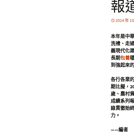
報
2024 年 1
本年是中華
洗禮、走
義現代化
長期
包養
到強起來
各行各業
期比擬，2
歲、農村貧
成績系列報
錄貫徹始
力。
——編者