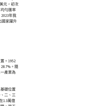
58美元，初次
按年均勻匯率
2023年我
出國家躍升
。1952
8.7%。隨
單一產業為
業基礎位置
一、二、三
1.3萬億