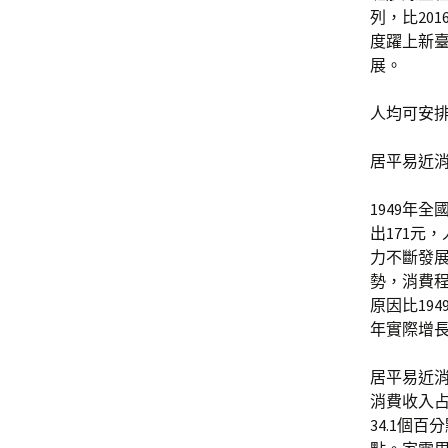
列，比20
度躍上新
展。
人均可安排
居平易近
1949年
出171元
力不斷發
勢，消費程
原因比194
年實際增長
居平易近
消費收入占
34.1個百