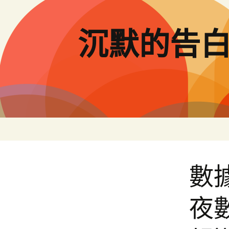
跳
至
主
沉默的告
要
內
容
數
夜