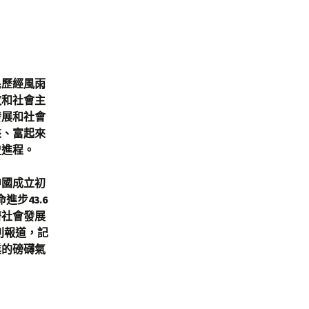
民歷經風雨
放和社會主
發展和社會
來、富起來
史進程。
中國成立初
進步43.6
濟社會發展
別報道，記
業的磅礴氣