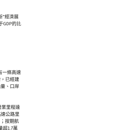
新”經濟展
于GDP的比
沒有一條高速
階，已經建
輸量、口岸
鐵營業里程達
高速公路里
%；按期航
超1.7萬