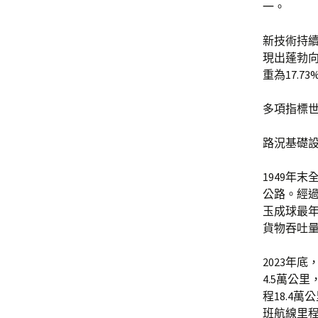
一。
新技術持續
現出蓬勃向
重為17.73
多項指標
路況基礎
1949年
公路。經過
玉成球最
貨物吞吐
2023年
4.5萬公
程18.4
班航線里程