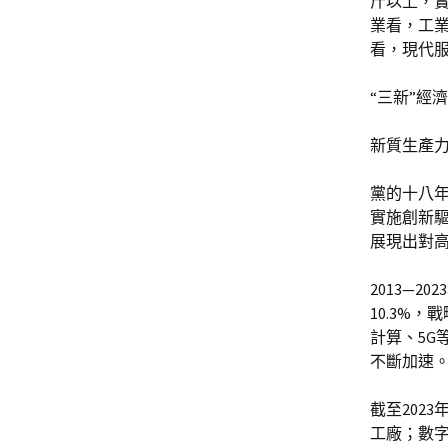
斤以上，
業看，工
看，現代服
“三新”經濟
新質生產
黨的十八
實施創新
展現出對
2013—
10.3%
計算、5G
不斷加速
截至202
工廠；數