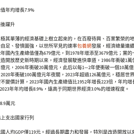
值年均增長7.9%
絕後躍升
在極其單薄的經濟基礎上樹立起來的，在百廢待興、百業繁榮的
給自足、發憤圖強，以世所罕見的速率
包養網
發展，經濟總量連
52年國內生產總值僅為679億元，到1978年增添至3679億元；黨
造開放歷史新時期以來，經濟發展駛進快車道，1986年衝破1萬億
萬億元，2006年衝破20萬億元，此后以每1—2年便衝破一個10萬
2020年衝破100萬億元年夜關，2023年超過126萬億元，穩居世
不變價計算，2023年國內生產總值比1952年增長223倍，年均增長
—2023年年均增長8.9%，遠高于同期世界經濟3.0%的增速程度。
8.9萬元
偏上支出國家行列
，我國人均GDP僅119元。經過長期盡力和發展，特別是改造開放以