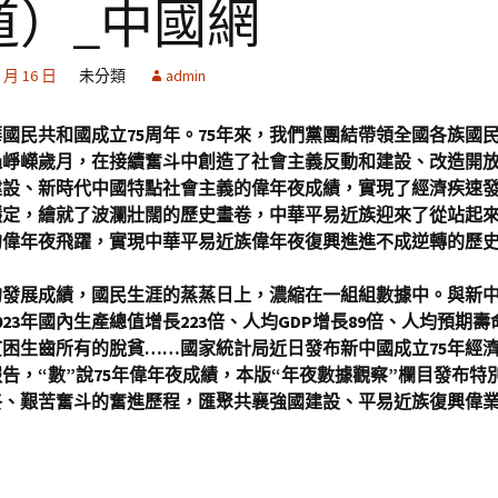
道）_中國網
0 月 16 日
未分類
admin
國民共和國成立75周年。75年來，我們黨團結帶領全國各族國
過崢嶸歲月，在接續奮斗中創造了社會主義反動和建設、改造開
建設、新時代中國特點社會主義的偉年夜成績，實現了經濟疾速
穩定，繪就了波瀾壯闊的歷史畫卷，中華平易近族迎來了從站起
的偉年夜飛躍，實現中華平易近族偉年夜復興進進不成逆轉的歷
的發展成績，國民生涯的蒸蒸日上，濃縮在一組組數據中。與新
023年國內生產總值增長223倍、人均GDP增長89倍、人均預期壽命
困生齒所有的脫貧……國家統計局近日發布新中國成立75年經
告，“數”說75年偉年夜成績，本版“年夜數據觀察”欄目發布特
終、艱苦奮斗的奮進歷程，匯聚共襄強國建設、平易近族復興偉