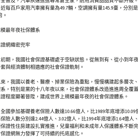
全普及，汽車疾速進進尋常蒼生家，耐用消費品品質不斷升級。2
近每百戶家用汽車擁有量為49.7輛，空調擁有量145.9臺，分別是2
1倍。
規模最年夜社保體系
保證網織密兜牢
立初期，我國社會保證基礎處于空缺狀態。從無到有、從小到年
一套與經濟體制相適應的社會保證軌制。
以來，我國以養老、醫療、掉業保險為重點，慢慢構建起多層次
體系，特別是黨的十八年夜以來，社會保證體系改造進進周全覆
保證程度顯著晉陞，建成世界上規模最年夜的社會保證體系。
，全國參加基礎養老保險人數達10.66億人，比1989年底增添10.0
險人數分別達2.44億人、3.02億人，比1994年底增添1.64億人、
類保證性住房建設扎實推進，兒童福利和未成年人保護體系不斷
會保證網無力發揮了可持續的托底感化。