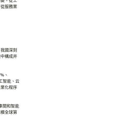
轉變。從工
。從服務業
，我國深刻
踐中構成并
7%、
工智能、云
產業化程序
化車間和智能
規模全球第