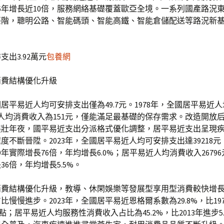
16年增長近10倍，服務網絡基礎覆蓋歐亞全境。一系列國產路況
臺階，聰明公路、智能碼頭、智能高鐵、智能倉儲配送等路況新
支出3.92萬元
包養網
消費結構優化升級
全國居平易近人均可安排支出僅為49.7元。1978年，全國居平易近
，人均消費收入為151元，僅能滿足最基礎的保存需求。改造開放
展壯年夜，國平易近支出分派格式優化調整，居平易近支出呈現
度不斷晉陞。2023年，全國居平易近人均可安排支出達39218
9年實際增長76倍，年均增長6.0%；居平易近人均消費收入26796元
36倍，年均增長5.5%。
消費結構優化升級，教導、休閑娛樂等發展型享用型消費較快增
比慢慢進步。2023年，全國居平易近恩格爾系數為29.8%，比19
分點；居平易近人均服務性消費收入占比為45.2%，比2013年進步5