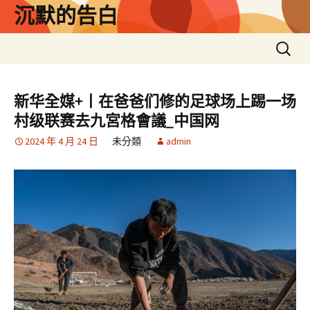
跳
沉默的告白
至
主
搜
要
尋
內
關
容
鍵
新华全媒+丨在爸爸们修的足球场上踢一场
字:
村级联赛去九宮格會議_中国网
2024 年 4 月 24 日
未分類
admin