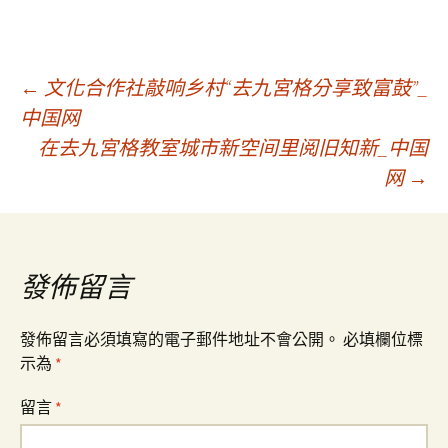
文
←
文化合作社敲响乡村“去九宮格分享致富鼓”_
中国网
在去九宮格教室城市新空间里阅旧知新_中国
章
网
→
導
覽
發佈留言
發佈留言必須填寫的電子郵件地址不會公開。
必填欄位標
示為
*
留言
*