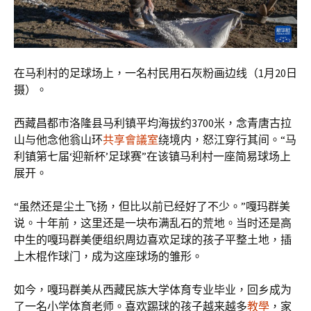
在马利村的足球场上，一名村民用石灰粉画边线（1月20日
摄）。
西藏昌都市洛隆县马利镇平均海拔约3700米，念青唐古拉
山与他念他翁山环
共享會議室
绕境内，怒江穿行其间。“马
利镇第七届‘迎新杯’足球赛”在该镇马利村一座简易球场上
展开。
“虽然还是尘土飞扬，但比以前已经好了不少。”嘎玛群美
说。十年前，这里还是一块布满乱石的荒地。当时还是高
中生的嘎玛群美便组织周边喜欢足球的孩子平整土地，插
上木棍作球门，成为这座球场的雏形。
如今，嘎玛群美从西藏民族大学体育专业毕业，回乡成为
了一名小学体育老师。喜欢踢球的孩子越来越多
教學
，家