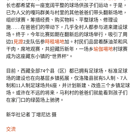
长也都希望有一座宽阔平整的球场供孩子们运动。于是，
已为人父的嘎玛群美与村里的其他爸爸们带头翻新场地，
组织球赛。筹措经费、购买物料、平整球场、修理设
施……在爸爸们的带动下，几乎全村人都参与进来建设球
场。终于，今年比赛如期在翻新后的球场举行，吸引了周
边1
見證
2支队伍参
時租場地
加。村民们品尝着酥油茶和风
干肉，席地观赛，共迎藏历新年，一场乡
瑜伽場地
村球赛
成为这座藏东小镇的“世界杯”。
目前，西藏全部74个县（区）都已拥有足球场，标准足球
场的建设也在向基层乡镇拓展，仅洛隆县就有5人制、7人
制和11人制足球场共6座，并计划新建、改造三个乡镇足球
场。或许在不远的将来，马利村的爸爸们就能看到孩子们
在家门口的绿茵场上驰骋。
新华社记者 丁增尼达 摄
交流