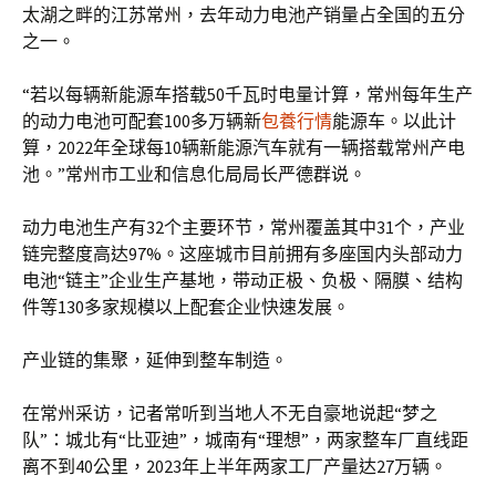
太湖之畔的江苏常州，去年动力电池产销量占全国的五分
之一。
“若以每辆新能源车搭载50千瓦时电量计算，常州每年生产
的动力电池可配套100多万辆新
包養行情
能源车。以此计
算，2022年全球每10辆新能源汽车就有一辆搭载常州产电
池。”常州市工业和信息化局局长严德群说。
动力电池生产有32个主要环节，常州覆盖其中31个，产业
链完整度高达97%。这座城市目前拥有多座国内头部动力
电池“链主”企业生产基地，带动正极、负极、隔膜、结构
件等130多家规模以上配套企业快速发展。
产业链的集聚，延伸到整车制造。
在常州采访，记者常听到当地人不无自豪地说起“梦之
队”：城北有“比亚迪”，城南有“理想”，两家整车厂直线距
离不到40公里，2023年上半年两家工厂产量达27万辆。