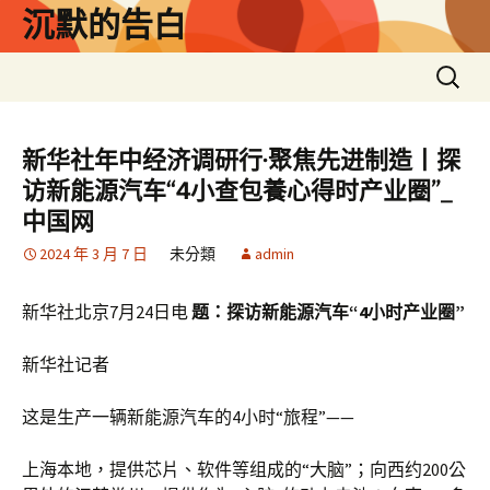
跳
沉默的告白
至
主
搜
要
尋
內
關
容
鍵
新华社年中经济调研行·聚焦先进制造丨探
字:
访新能源汽车“4小查包養心得时产业圈”_
中国网
2024 年 3 月 7 日
未分類
admin
新华社北京7月24日电
题：探访新能源汽车“4小时产业圈”
新华社记者
这是生产一辆新能源汽车的4小时“旅程”——
上海本地，提供芯片、软件等组成的“大脑”；向西约200公