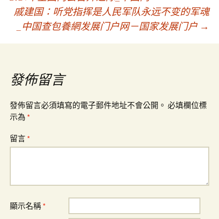
戚建国：听党指挥是人民军队永远不变的军魂
章
_中国查包養網发展门户网－国家发展门户
→
導
覽
發佈留言
發佈留言必須填寫的電子郵件地址不會公開。
必填欄位標
示為
*
留言
*
顯示名稱
*