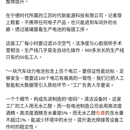
整体提升。
在宁德时代所属的江苏时代新能源科技有限公司，记者穿
上鞋套、不携带任何电子产品，也只能进到车间外的长
廊，透过玻璃窗看生产电池的每道工序。
这座工厂每小时要过滤25次空气，洁净度与心脏搭桥手术
室相当，生产线几乎是全自动化操作，900多米长的生产线
只有约50名工人。
“一块汽车动力电池包含上百个电芯，要保证性能达标、足
够安全，需要这100个电芯有极高的一致性，我们已把人工
智能和大数据等引入质检环节。”工厂负责人华夏说。
一个个细节，构成先进制造的“密码”。清洁设备时，这家
工厂的工人用无水乙醇，而一些电池制造公司会用高浓度
酒精。高浓度酒精含水量是5%，而无水乙醇
包養
的含水量
不超过1%，能减少环境中的水分，提升激光焊接等设备工
作时的稳定性。