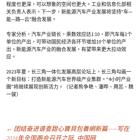
程度也更深，可以想象的空间也更大。工业和信息化部相
关负责人表示，下一步，新能源汽车产业发展将坚持“车—
能—路—云”融合发展。
专家分析，汽车产业链长，乘数效应达1:10，即汽车每1个
单位的产出，可带动国民经济各环节增加10个单位的产
出。新能源汽车产业的融合发展，有望带来更大拉动效
应。
2023年夏，长三角一体化发展高层论坛上，长三角勾画一
个新目标：打造新能源汽车世界级产业集群。“4小时产业
圈”将继续展现创新活力。（记者熊争艳、潘晔、周蕊、魏
一骏）
文
←
团结奋进谱查甜心寶貝包養網新篇——写在
2024年全国两会召开之际_中国网