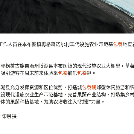
，工作人员在本布图镇再格森诺尔村现代设施农业示范基
包養
地查
音郭楞蒙古族自治州博湖县本布图镇的现代设施农业大棚里，草
，吸引游客在周末前来体验采
包養
摘乐
包養
趣。
博湖县充分发挥资源和区位优势，打造城
包養網
郊型休闲旅游和
建设现代设施农业生产示范基地，完善果蔬产业结构，打造集乡
体的果蔬种植基地，为助农增收注入“甜蜜”力量。
 陈朔 摄