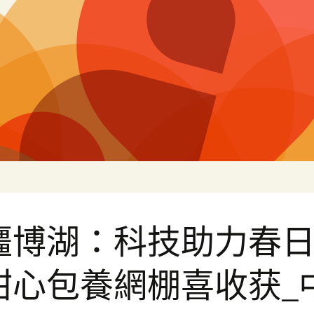
白
疆博湖：科技助力春
甜心包養網棚喜收获_