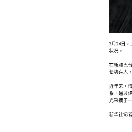
3月24日
状况。
在新疆巴
长势喜人
近年来，
系，通过
光采摘于一
新华社记者