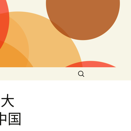
搜
尋
關
鍵
日大
字:
中国