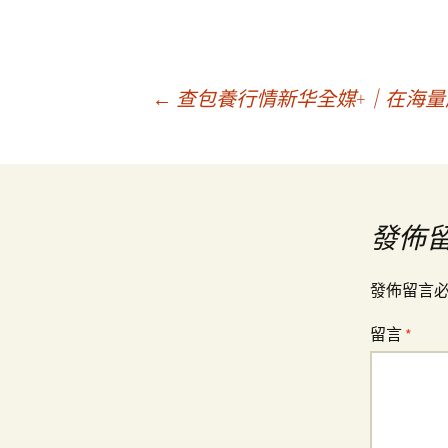
文
←
查包養行情新华全媒+｜在海量
章
導
發佈
覽
發佈留言
留言
*