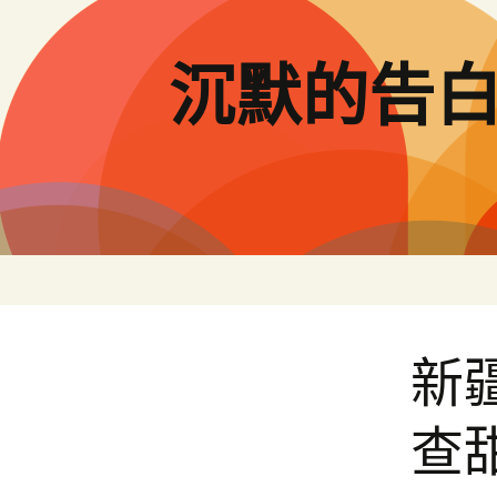
跳
至
主
沉默的告
要
內
容
新
查