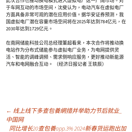
此次合作也推动换电模式进入虚拟电厂这一广阔市场。对
于车网互动的市场空间，沈斐认为，电动汽车在虚拟电厂
方面具备非常可观的潜在应用价值。据华安证券预测，我
国虚拟电厂潜在容量市场空间将在2025年达到784亿元，在
2030年达到1729亿元。
在南网储能科技公司总经理董超看来，本次合作将推动换
电站作为分布式储能参与虚拟电厂业务，为电网提供灵
活、智能的调峰调频、需求侧响应服务，更好推动新能源
汽车和电网融合互动。 （经济日报记者 王轶辰）
文
←
线上线下多查包養網措并举助力节后就业_
中国网
同比增长20查包養app.3% 2024新春货运跑出加