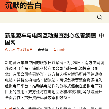
跳
沉默的告白
至
主
搜
要
尋
內
關
容
鍵
新能源车与电网互动提查甜心包養網速_中
字:
国网
2024 年 3 月 6 日
未分類
admin
新能源汽车与电网的联系日益紧密。2月26日，南方电网调
峰调频（广东）储能科技有限公司与蔚来能源投资（湖
北）有限公司签署协议，双方将选择合适场所共同建设换
电站，并将充换电站、储能站、可调负荷等聚合资源接入
虚拟电厂平台，推动换电站作为分布式储能在虚拟电厂项
目上的应用。双方还将在电池回收和梯次利用等领域展开
全面合作，提升资产运营效率和效益。