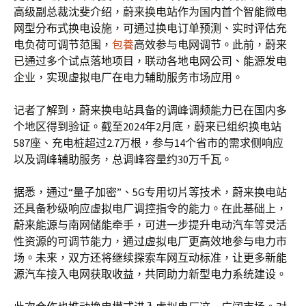
高级副总裁沈斐介绍，蔚来换电站作为国内首个智能微电
网型分布式换电设施，可通过换电订单预测、实时评估充
电负荷可调节范围，
包養
高效参与电网调节。此前，蔚来
已通过多个试点落地项目，联动各地电网公司、能源发电
企业，实现虚拟电厂在电力辅助服务市场应用。
记者了解到，蔚来换电站具备的调峰调频能力已在国内多
个地区得到验证。截至2024年2月底，蔚来已组织换电站
587座、充电桩超过2.7万根，参与14个省市的需求侧响应
以及调峰辅助服务，总调峰容量约30万千瓦。
据悉，通过“量子加密”、5G专用切片等技术，蔚来换电站
还具备秒级响应虚拟电厂调控指令的能力。在此基础上，
蔚来能源与南网储能牵手，可进一步提升电动汽车等灵活
性资源的可调节能力，通过虚拟电厂更高效地参与电力市
场。未来，双方还将继续探索车网互动标准，让更多新能
源汽车接入电网获取收益，共同助力新型电力系统建设。