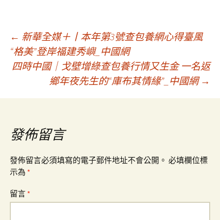
文
←
新華全媒＋丨本年第3號查包養網心得臺風
“格美”登岸福建秀嶼_中國網
四時中國｜戈壁增綠查包養行情又生金 一名返
章
鄉年夜先生的“庫布其情緣”_中國網
→
導
覽
發佈留言
發佈留言必須填寫的電子郵件地址不會公開。
必填欄位標
示為
*
留言
*