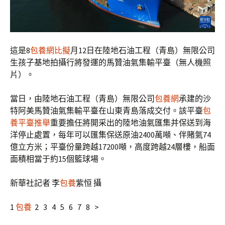
這是8
包養網比擬
月12日在陸地石油工程（青島）無限公司
生孩子基地拍攝行將發運的馬贊油氣集輸平臺（無人機照
片）。
當日，由陸地石油工程（青島）無限公司
包養網
承建的沙
特阿美馬贊油氣集輸平臺在山東青島落成交付。該平臺
包
養平臺推舉
重要擔任將開采出的陸地油氣匯集并保送到海
洋停止處置，每年可以匯集保送原油2400萬噸、伴賭氣74
億立方米；平臺份量跨越17200噸，高度跨越24層樓，船面
面積相當于約15個籃球場。
新華社記者 李
包養
紫恒 攝
1
包養
2 3 4 5 6 7 8 >