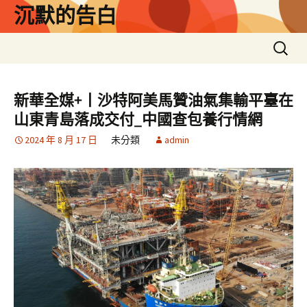
跳
沉默的告白
至
主
搜
要
尋
內
關
容
鍵
新華全媒+丨沙特阿美馬贊油氣集輸平臺在
字:
山東青島落成交付_中國查包養行情網
2024 年 8 月 17 日
未分類
admin