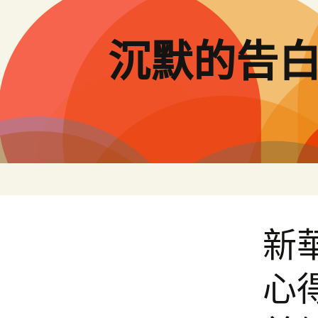
跳
至
主
沉默的告
要
內
容
新
心