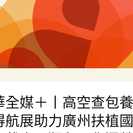
白
華全媒＋丨高空查包
得航展助力廣州扶植