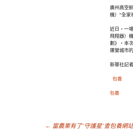
廣州高空航
機）“全家
近日，一場
飛翔器）
劃》，本
運營城市
新華社記者
包養
包養
文
←
當農業有了“守護星”查包養網站