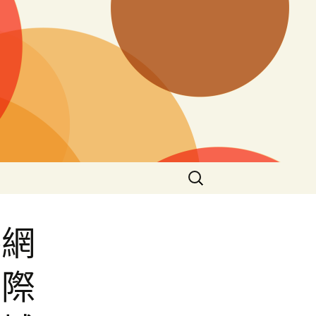
搜
尋
關
鍵
養網
字:
國際