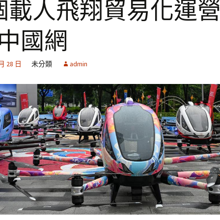
個載人飛翔貿易化運
_中國網
 月 28 日
未分類
admin