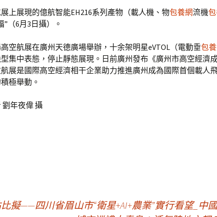
展上展現的億航智能EH216系列產物（載人機、物
包養網
流機
包
福”（6月3日攝）。
高空航展在廣州天德廣場舉辦，十余架明星eVTOL（電動垂
包養
機型集中表態，停止靜態展現。日前廣州發布《廣州市高空經濟
次航展是國際高空經濟相干企業助力推進廣州成為國際首個載人
的積極舉動。
 劉年夜偉 攝
比擬——四川省眉山市“衛星+AI+農業”實行看望_中