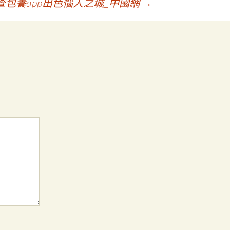
查包養app出色惱人之城_中國網
→