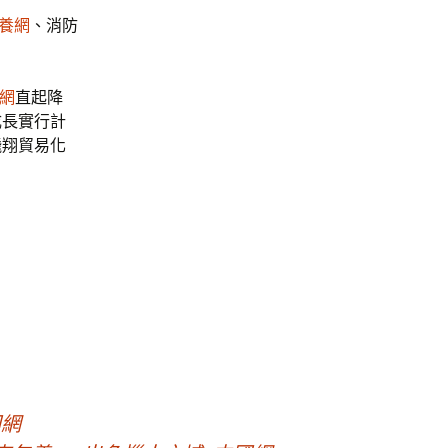
養網
、消防
網
直起降
成長實行計
飛翔貿易化
國網