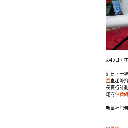
6月3日，
近日，一
圃
直起降
長實行計
翔商
包養
新華社記者