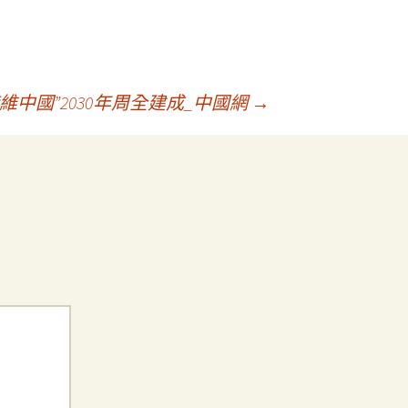
維中國”2030年周全建成_中國網
→