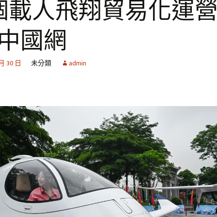
個載人飛翔貿易化運
_中國網
 月 30 日
未分類
admin