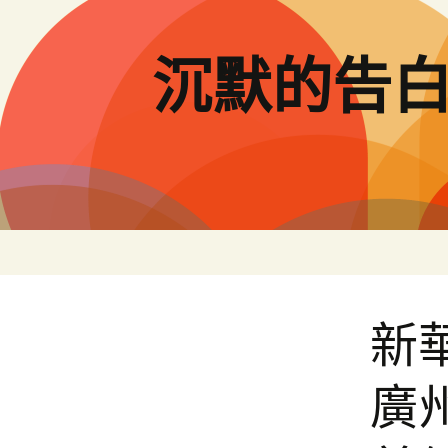
跳
至
主
沉默的告
要
內
容
新
廣