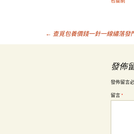
包養網
文
←
查覓包養價錢一針一線繡落發
章
發佈
導
發佈留言
覽
留言
*