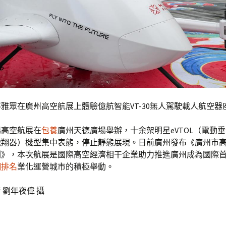
不雅眾在廣州高空航展上體驗億航智能VT-30無人駕駛載人航空器
場高空航展在
包養
廣州天德廣場舉辦，十余架明星eVTOL（電動垂
飛翔器）機型集中表態，停止靜態展現。日前廣州發布《廣州市
劃》，本次航展是國際高空經濟相干企業助力推進廣州成為國際
網排名
業化運營城市的積極舉動。
 劉年夜偉 攝