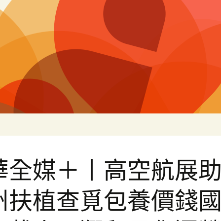
白
華全媒＋丨高空航展
州扶植查覓包養價錢