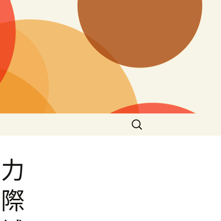
搜
尋
關
鍵
助力
字:
國際