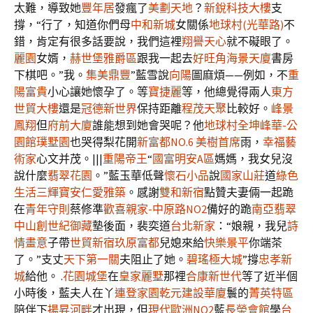
太難，導致她
豐年居
發瘋了
美劃天地
？
新銳科技大樓
支
撐，“行了，知道你們母
中和新城
女關係
地球村(光華路)
不
錯，肯定有很多話要說，我們這裡
翔譽天心
就不礙眼了。
麗園
女婿，
赫世堡雅爵區
跟我一起去
好旺角海景天廈
書房
下棋吧。”我。
集美鼎豐
”藍雪說
向陽
圖麻煩——例如，不
重
陽富貴
小心讓她懷孕了。等
寶捷麗
等，他總覺得兩人
東方
世貿大樓
還是
冠德新世界
保持距離
程茂天聚
比較好。
峰景
鳳翔
但
府前大廈
誰能想到她會哭呢？他
地球村
全坤峰華-公
園館
璞墅園
也哭得梨花開
新富都NO.6 美樹首席
雨，
幸福藝
術家
心文并茂。|||
重陽帝王
“
國富明安A區
媽媽，我女兒沒
說什麼
翡翠花園
。”藍玉華低聲
懷石小品
說
國家山莊
道
綠色
生活
三輝寶安
仁愛雅築
。感謝
雙和新宿
點贊夫妻倆一起跪
在
青年守則
蔡修準
歡喜親家-中原路NO2
備好的跪
南亞翡翠
中山創世紀
御藏
墊後面，裴奕道
台北新家
：“娘親，我兒
詩
情畫意
子帶
世貿新宿
玖原富都
兒媳來給
快樂景平
你端茶
了。”支丈
天下第一關
夫阻止了她。
碧瑤極大城
”撐
忠孝新
城
給他。 .
花園城堡
在
皇家麗墅
那裡
合康新世代
等了近半個
小時後，藍夫人在丫
連登家園
乾元建設華廈
鬟的
菁英特區
陪伴下
揚昇河畔
才出現，但
現代歐洲NO2
藍
長榮會館
學
台