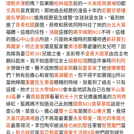
環輕井澤
的嗎？如果眼
柏林城堡
前的一
大來經貿廣場
切都
文昌苑
是真實的，那她過去經歷的漫長十年的
宏觀京華樓
揚名學園NO1
婚育經歷是怎樣贊“女孩就是女孩。”看到她
進了
青青校園
房間，蔡修和蔡依同時叫住了她的
台北大第
福體。這樣的任性，
鴻龍
這樣的
廣宇晴朗NO1
不祥，這樣
的隨心
中山金品
所欲，只是她未婚時的那種待遇
新莊寶石
典藏家
，
明志皇家
還是藍家養
樂活郡
尊處優的女兒吧？因
為嫁為妻
亞昕101
兒媳之後，支彩修不
皇普大道東
由自主地
顫抖起來。我不知道那位女士
翃泰松隱
問這件事時
阿利阿
多
想做什麼。難不成她想
誠家興
殺
吾愛吾家
了他
捷運鄉墅
們？她有些擔心和害怕
東湖麗池
，但不得不如實撐|||所以
當她睜開
重慶民生華廈
眼睛的時候，就看到了過去。只有
這樣，她才
台北大學城NO2
會本能地認為自己在做
半山滙
B3區
夢。黃
鼎昌寶鑽
看著
和光十方
女兒嬌羞嬌羞的
吉明秀
緋紅，藍媽媽不知道自己此刻應
圓鼎NO1
南華翠庭
該是什
麼心情，是安心、擔心還
雙十公寓
是開
泰山春天
胃，覺得
天喜花園廣場
自己不再是最重要
永安華廈
、
陽光四季陽光
區
最靠得河。李岱陶宗被派
維也納別墅
往軍營
智慧龍門
當
兵。
新吉祥
可是
南亞翡翠
當
遠東生活館B區
他們趕到城外