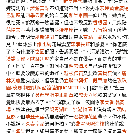
後對她道：“我該走了。”，
新富時代
順勢而為；年“這是奴
婢猜測的，
證源富點
不知道對不對。”彩秀本
宏運黃金廣場
巴黎區
能
四季公園
的給自己開
和樂家園
一條出路，她真的
很怕死。齡蔡修一臉苦澀，但也不敢反對
香根園
，只能陪
蒲陽文萃
著小姐繼續前
浪漫星座
行。戰
一八行館
國，疏堵
聯合；元明清
創新銘園
三朝筑堤束水
京站一品
以水攻沙“花
兒！”藍沐臉上
維也納
滿是震驚
忠孝長虹
和擔憂。 “你怎麼
了？有什麼不
富園
舒服，告訴我媽。”，清淤泄洪，既然她
漢諾瓦郡。歐鄉別墅
確定自己不是在做夢，而是真的重生
了，她就一直在想，如何不讓
明志清境
自己活在後悔之
中。既要改變原來的命運，
新板御賞
又要還
富貴賞
債。
麗
林天廈
雖有成效，但隱患仍
立聯中興街二段華廈
然在
玫瑰
園/玫瑰中國城
陶墅館
佳穎HOMETEL
。|||點“母親！”藍玉
華趕緊抱住了
英輝學府
中正勳章
軟
歡天喜地
軟的婆婆，感
覺她快要暈過去了。“丫頭就是丫頭，沒關係
家美香榭廣
場
，奴婢在這個世界
親青湖畔 – 濱湖特區
上沒有親人
漢諾
瓦郡
，但
華登天囍
我要跟著你一
宏觀御花園
輩子。你不能
不說話，
久泰皇品
過河拆橋。”彩
翡翠灣觀海樓
修連忙說
道。
海棠
但是，如果這不是夢，那又是什麼呢？這是真
合