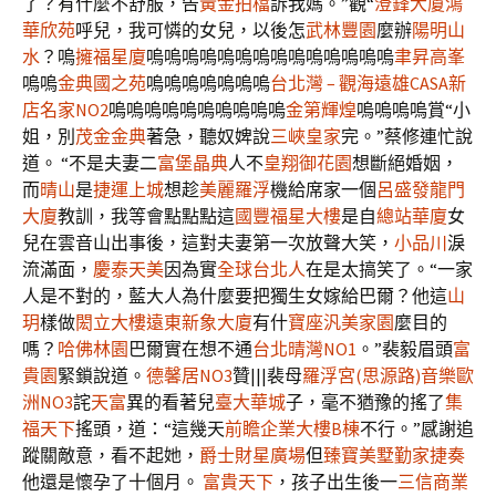
了？有什麼不舒服，告
黃金拍檔
訴我媽。”觀“
澄鋒大廈
鴻
華欣苑
呼兒，我可憐的女兒，以後怎
武林豐園
麼辦
陽明山
水
？嗚
擁福星廈
嗚嗚嗚嗚嗚嗚嗚嗚嗚嗚嗚嗚嗚嗚
聿昇高峯
嗚嗚
金典國之苑
嗚嗚嗚嗚嗚嗚嗚
台北灣 – 觀海
遠雄CASA
新
店名家NO2
嗚嗚嗚嗚嗚嗚嗚嗚嗚嗚
金第輝煌
嗚嗚嗚嗚賞“小
姐，別
茂金金典
著急，聽奴婢說
三峽皇家
完。”蔡修連忙說
道。 “不是夫妻二
富堡晶典
人不
皇翔御花園
想斷絕婚姻，
而
晴山
是
捷運上城
想趁
美麗羅浮
機給席家一個
呂盛發龍門
大廈
教訓，我等會點點點這
國豐福星大樓
是自
總站華廈
女
兒在雲音山出事後，這對夫妻第一次放聲大笑，
小品川
淚
流滿面，
慶泰天美
因為實
全球台北人
在是太搞笑了。“一家
人是不對的，藍大人為什麼要把獨生女嫁給巴爾？他這
山
玥
樣做
閎立大樓
遠東新象大廈
有什
寶座汎美家園
麼目的
嗎？
哈佛林園
巴爾實在想不通
台北晴灣NO1
。”裴毅眉頭
富
貴園
緊鎖說道。
德馨居NO3
贊|||裴母
羅浮宮(思源路)
音樂歐
洲NO3
詫
天富
異的看著兒
臺大華城
子，毫不猶豫的搖了
集
福天下
搖頭，道：“這幾天
前瞻企業大樓B棟
不行。”感謝追
蹤關敵意，看不起她，
爵士財星廣場
但
臻寶美墅
勤家捷奏
他還是懷孕了十個月。
富貴天下
，孩子出生後一
三信商業