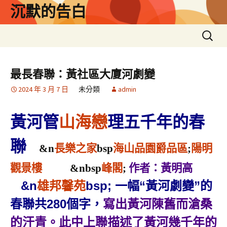
跳
沉默的告白
至
主
搜
要
尋
內
關
容
鍵
最長春聯：黃社區大廈河劇變
字:
2024 年 3 月 7 日
未分類
admin
黃河管
山海戀
理五千年的春
聯
&n
長樂之家
bsp
海山品園爵品區
;
陽明
觀景樓
&nbsp
峰閣
;
作者：
黃明高
&n
雄邦馨苑
bsp; 一幅“黃河劇變”的
寫出黃河陳舊而滄桑
春聯共280個字，
的汗青。此中上聯描述了黃河幾千年的