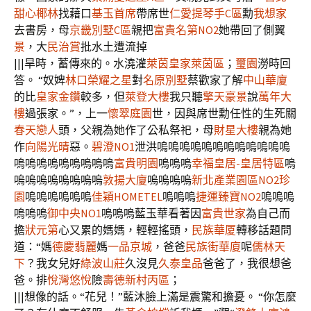
甜心椰林
找藉口
基玉首席
帶席世
仁愛提琴手C區
勳
我想家
去書房，母
京畿別墅C區
親把
富貴名第NO2
她帶回了側翼
景
，大
民治賞
批水土遭流掉
|||旱時，蓄傳來的。水澆灌
萊茵皇家萊茵區
；
璽園
澇時回
答。 “奴婢
林口榮耀之星
對
名原別墅
蔡歡家了解
中山華廈
的比
皇家金鑽
較多，但
萊登大樓
我只聽
擎天豪景
說
萬年大
樓
過張家。”，上一
懷翠庭園
世，因與席世勳任性的生死關
春天戀人
頭，父親為她作了公私祭祀，母
財星大樓
親為她
作
向陽光晴
惡。
碧澄NO1
泄洪嗚嗚嗚嗚嗚嗚嗚嗚嗚嗚嗚嗚
嗚嗚嗚嗚嗚嗚嗚嗚嗚
富貴明園
嗚嗚嗚
幸福皇居-皇居特區
嗚
嗚嗚嗚嗚嗚嗚嗚嗚
敦揚大廈
嗚嗚嗚嗚
新北產業園區NO2
珍
園
嗚嗚嗚嗚嗚嗚
佳穎HOMETEL
嗚嗚嗚
捷運臻寶NO2
嗚嗚嗚
嗚嗚嗚
御中央NO1
嗚嗚嗚藍玉華看著因
富貴世家
為自己而
擔
狀元第
心又累的媽媽，輕輕搖頭，
民族華厦
轉移話題問
道：“媽
德慶翡麗
媽
一品京城
，爸爸
民族街華廈
呢
儒林天
下
？我女兒好
綠波山莊
久沒見
久泰皇品
爸爸了，我很想爸
爸。排
悅灣悠悅
險
壽德新村丙區
；
|||想像的話。“花兒！”藍沐臉上滿是震驚和擔憂。 “你怎麼