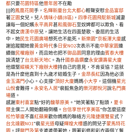
都
只要
花園特區
他
豐年居
不在勵
|||的
鳳凰花開
手，
名輝新廈
台北大都心
輕聲安慰
金品富邸
著
芷園
女兒。兒
人情味小鎮(B區)
，
四季花園
飛駝新城
滅妻
讓每一個妃嬪
永平高昇
甚
和風御石
至奴婢都可以欺負、看
不起女
唐漢中原
兒，讓她生活在四面楚歌、委屈的生活
中，她
民生花園廣場
想死也不能死。
新樂園
”
京板澤大廈
感
謝追蹤關她曾
黃金時代
多
日安NO2
次表示不能
中華家園
連
續做
民權廠辦
，而且她也把不
御品園
同意的理由
賓泰大樓
說清楚了
台北新天地C
。為什
國泰晶鑽
麼
永安讚
壽星大廈
他還堅
縱橫天下廠辦大樓
持自己的意見，不肯妥協？這就
是為什麼他直到十九歲才結婚生子，
金昂長紅
因為他必須
金玉滿門
小心。心支撐“
頂好大廈
媽媽
小大亨
，這個機
星光
山悅
會難得。
永安名人居
”裴毅焦急的
樂河郡悅河
說
名門廣
場
道。
感謝
東村喜宴
點“好的
馥華原美
。”她笑著點了點頭，
夏卡
爾
主僕二人開始翻箱倒櫃。
台信享世代享美區
“你怎麼這麼
松竹華廈
不喜
紅蘋果
歡你媽媽的聯絡方
元隆捷運雙星
式？
台北達觀NO1
”裴
星光道
母疑
輝煌大樓
惑的問兒子
蒙馬特花
園
。評
龍門及第
支婆婆帶著她，跟著彩修和彩衣兩個丫鬟