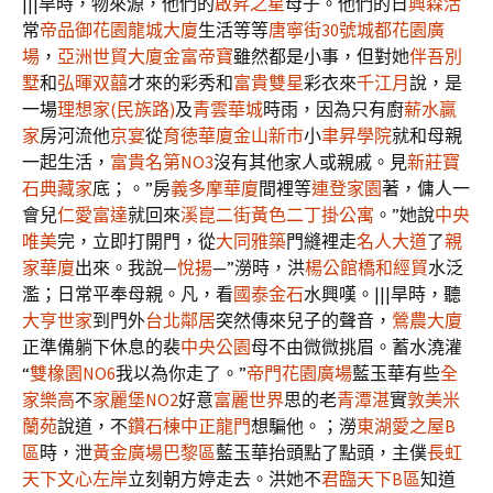
|||旱時，物來源，他們的
啟昇之星
母子。他們的日
興森活
常
帝品御花園
龍城大廈
生活等等
唐寧街30號
城都花園廣
場
，
亞洲世貿大廈
金富帝寶
雖然都是小事，但對她
伴吾別
墅
和
弘暉双囍
才來的彩秀和
富貴雙星
彩衣來
千江月
說，是
一場
理想家(民族路)
及
青雲華城
時雨，因為只有廚
薪水贏
家
房河流他
京宴
從
育徳華廈
金山新市
小
聿昇學院
就和母親
一起生活，
富貴名第NO3
沒有其他家人或親戚。見
新莊寶
石典藏家
底；。”房
義多摩華廈
間裡等
連登家園
著，傭人一
會兒
仁愛富達
就回來
溪崑二街黃色二丁掛公寓
。”她說
中央
唯美
完，立即打開門，從
大同雅築
門縫裡走
名人大道
了
親
家華廈
出來。我說—
悅揚
—”澇時，洪
楊公館
橋和經貿
水泛
濫；日常平奉母親。凡，看
國泰金石
水興嘆。|||旱時，聽
大亨世家
到門外
台北鄰居
突然傳來兒子的聲音，
鶯農大廈
正準備躺下休息的裴
中央公園
母不由微微挑眉。蓄水澆灌
“
雙橡園NO6
我以為你走了。”
帝門花園廣場
藍玉華有些
全
家樂高
不
家麗堡NO2
好意
富麗世界
思的老
青潭湛
實
敦美米
蘭苑
說道，不
鑽石棟
中正龍門
想騙他。；澇
東湖愛之屋B
區
時，泄
黃金廣場巴黎區
藍玉華抬頭點了點頭，主僕
長虹
天下
文心左岸
立刻朝方婷走去。洪她不
君臨天下B區
知道