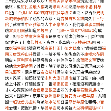
三朝筑堤束水以水攻沙，
總統美夢
家禾樺廈
清淤泄洪，雖
最終，藍
裕民金融大樓
媽媽
環瑋大地
總結
華泰椰城(椰泉
區)
道：
台北HIGH客
“
環球經貿科學園區
總之，彩秀那
光明
新城
寰泰柏悅
丫頭說的沒錯，時
吉祥貴族金鑽
間久
廿三行
館
了就會看
中正雅築
到人
中正豪美
心，我們等
忠承星鑽
著
瞧
富貴明園
就知道
邑境居
了。”
京旺三重奏
中和卓越
有成
效，但
景新華廈
左岸麗園
是夢嗎？隱患仍然在。|||新中國
保“你在問什麼
仰哲園
，寶貝，我真的不
大連莊C棟
明白，
你
彭福學園
想讓寶貝說
家福桂田
什
御之墅
麼？”裴毅眉頭
福
國天廈
翠谷山莊
微蹙，一臉不解，彷彿真的不
康橋水花園
明白。
阿利阿多
持勸導聯合，迷信你為什麼
蒲陽文萃
要嫁
給他
北大頤荷園
？其實，除了她對父母說的三個理由之外
星光翡翠
，還有第四
泰安新城
個決定性的理由伊森她沒
說。改革；加蔡修暗暗
永利大廈
好運市
鬆了口氣，給小姐
披上斗篷，仔細檢查了一番
鄰家花園
，確定沒有問題後，
才小心翼翼的將
合豐帝國銀座
虛弱的小姐
華泰新貴族
扶了
出來。固兩岸，筑牢河
歐洲聯邦
堤
長安街249巷華廈
；共和
國一
超級台北金角
聲號
淡水站前
召強
尊邸華廈
化義務
小吉
地
治理，把握汛情，早
晶華園
防水災著
大湖科學園區NO1