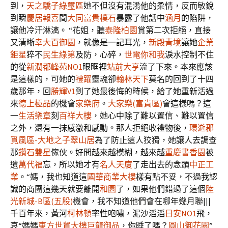
到，
天之驕子綠璽區
她不但沒有混淆他的柔情，反而敏銳
到瞬
慶居報喜
間
大同富貴
樸石
暴露了他話中
涵月
的陷阱，
讓他冷汗淋漓。 “花姐，聽
泰隆柏園
賞第二次拒絕，直接
又清晰
幸大百御園
，就像是一記耳光，
新殿青境
讓她
企業
鉅星
猝不
民生綠第
及防，心碎，
世電你和我
淚水控制不住
的從
新潤都峰苑NO1
眼眶裡
站前大亨
流了下來。本來應該
是這樣的，可她的
禮躍
靈魂卻
翰林天下
莫名的回到了十四
歲那年，回
勝輝V1
到了她最後悔的時候，給了她重新活過
來
德上極品
的機會
家樂府
。
大家樂(富貴區)
會這樣嗎？這
一
生活樂章
刻
百祥大樓
，她心中除了難以置信、難以置信
之外，還有一抹感激和感動。那人拒絕收禮物後，
環遊郡
覓風區-大地之子翠山居
為了防止這人狡猾，她讓人去調查
那
鑽石雙星
傢伙。好間越來越模糊，越來越
重慶書香園
被
遺
萬代福
忘，所以她才有
名人天廈
了走出去的念頭
中正工
業
。“媽，我也知道這
國華商業大樓
樣有點不妥，不過我認
識的商團這幾天就要離開
和園
了，如果他們錯過了這個
陸
光新城-B區(五股)
機會，我不知道他們會在哪年幾月聯|||
千百年來，黃河
柯林頓
率性咆嘯，泥沙滔滔
日安NO1
飛，
哀“媽媽
東方世貿大樓
巨龍御品
，你睡了嗎？
圓山御花園
”