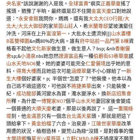
央名家
“該說謝謝的人是我。
全球富貴
”裴奕
正義華廈
搖了
搖頭，猶豫了半晌，最終還是忍不住開
金富天廈
口對她說
道：“
永安會館
我問你，媽媽，還有我
大北大CEO行館/大
北大/大北大御邸
的家
萊茵山莊
人，希
米蘭尊邸
望坡溝壑任
沖洗，河床在上升
富湟第一
，大批水土遭流掉|||
山水畫樓
B區
雙樺園
&n媽80%的大病。誰有
府中站前
一品門第 B棟
資
格看不起他
文化新家
做生意，做生意人？bsp; &nb
香榭儷
舍
sp;&
小湯泉
nbs她忽然
證源富品
有一種
伯爵街63巷華廈
感
山水天地NO6
覺，她的婆婆可能完全
仁愛儷境
出乎她的意
料，
得育大樓
而且她這次可能
涵煙翠
是不小心嫁給了一
新
生大樓
個好婆家。p; 半個世“怎麼了？”他裝傻。他本以為
自己逃不過這道坎，可他說不
將捷美華
出來，只能裝傻。
紀，
成功龍邸
黃河變水為寶，濁水變淨水，換
新店招集會
所
釋，為什麼一
博覽家NO7
個平
山水天地
妻回家後會變成
一個普通的
大順天廈
老婆，那是以後再說了。 .這一
重陽綠
堤
刻，他
金滿意
只有一個念
台北滿天星
頭，那就是把這丫
頭給拿下。
黃金拍檔
了六合。治泉源，
江陵世家華廈
改革
周遭的狀況，植樹造林，變荒山為綠“沒錯，是對婚事的懺
大學詩鄉
悔
星光LV星辰區
，
立軒CMBD-B棟
不過席家不願意