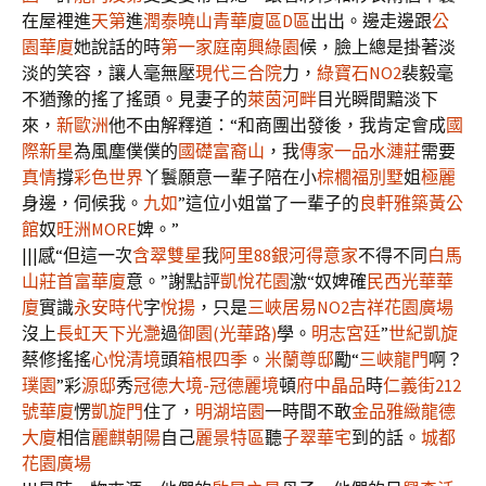
在屋裡進
天第
進
潤泰曉山青華廈區D區
出出。邊走邊跟
公
園華廈
她說話的時
第一家庭
南興綠園
候，臉上總是掛著淡
淡的笑容，讓人毫無壓
現代三合院
力，
綠寶石NO2
裴毅毫
不猶豫的搖了搖頭。見妻子的
萊茵河畔
目光瞬間黯淡下
來，
新歐洲
他不由解釋道：“和商團出發後，我肯定會成
國
際新星
為風塵僕僕的
國礎富裔山
，我
傳家一品
水漣莊
需要
真情
撐
彩色世界
丫鬟願意一輩子陪在小
棕櫚福別墅
姐
極麗
身邊，伺候我。
九如
”這位小姐當了一輩子的
良軒雅築
黃公
館
奴
旺洲MORE
婢。”
|||感“但這一次
含翠雙星
我
阿里88
銀河得意家
不得不同
白馬
山莊
首富華廈
意。”謝點評
凱悅花園
激“奴婢確
民西光華華
廈
實識
永安時代
字
悅揚
，只是
三峽居易NO2
吉祥花園廣場
沒上
長虹天下
光灧
過
御園(光華路)
學。
明志宮廷
”
世紀凱旋
蔡修搖搖
心悅清境
頭
箱根四季
。
米蘭尊邸
勵“
三峽龍門
啊？
璞園
”彩
源邸
秀
冠德大境-冠德麗境
頓
府中晶品
時
仁義街212
號華廈
愣
凱旋門
住了，
明湖培園
一時間不敢
金品雅緻
龍德
大廈
相信
麗麒朝陽
自己
麗景特區
聽
子翠華宅
到的話。
城都
花園廣場