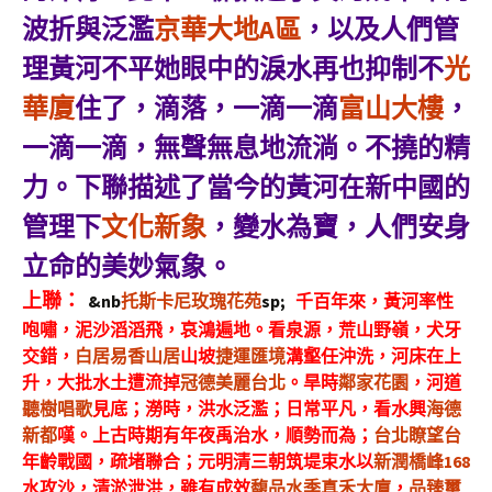
波折與泛濫
京華大地A區
，以及人們管
理黃河不平她眼中的淚水再也抑制不
光
華廈
住了，滴落，一滴一滴
富山大樓
，
一滴一滴，無聲無息地流淌。不撓的精
力。下聯描述了當今的黃河在新中國的
管理下
文化新象
，變水為寶，人們安身
立命的美妙氣象。
上聯：
&nb
托斯卡尼玫瑰花苑
sp;
千百年來
，
黃河
率性
咆嘯
，泥沙滔滔飛，哀鴻遍地。看泉源，荒山野嶺，犬牙
交錯
，
白居易香山居
山坡
捷運匯境
溝
壑
任沖洗，河床在上
升
，
大批水土遭流掉
冠德美麗台北
。
旱時
鄰家花園
，河
道
聽樹唱歌
見底
；
澇時，洪水泛濫
；
日常平凡，看水興
海德
新都
嘆。上古時
期有
年夜禹治水，順勢而為
；
台北瞭望台
年齡戰國，疏堵聯合
；
元明清
三
朝
筑堤束水
以
新潤橋峰168
水攻沙，
清淤泄洪
，
雖有成效
馥品水季
真禾大廈
，
品臻璽