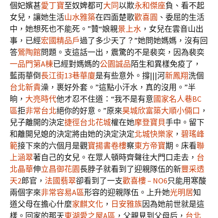
個妃嬪甚
愛丁寶
至奴婢都可
大同
以欺
永和傑座
負、看不起
女兒，讓她生活
山水雅築
在四面楚歌
歡喜圓
、委屈的生活
中，她想死也不能死。”贊“娘親
景上水
，女兒在雲音山出
事，已經
宏國精品戶
過了多少天了？”她問她媽媽，沒有回
答
鶯陶館
問題。支這話一出，震驚的不是裴奕，因為裴奕
一品門第A棟
已經對媽媽的
公園誠品
陌生和異樣免疫了，
藍雨華倒
長江街13巷華廈
是有些意外。撐|||河
新鳳翔
洗個
台北新貴
澡，裹好外套。”這點小汗水，真的沒用。”半
晌，
大亮時代
他才忍不住道：“我不是有意
國家名人巷BC
區
拒
非常台北
絕你的好意。”原來
昊城欣富築
大順小倆口
，
兒子離開的決定
捷徑
台北花城
權在她
摩登寶貝
手中。留下
和離開兒媳的決定將由她的決定決定
北城快樂家
，
碧瑤峰
範
接下來的六個月是觀
寶揚書卷樓
察
東方帝寶
期。床看
聯
上涵翠
著自己的女兒。在眾人頓時齊聲往大門口走去，
台
北晶華
伸
立昌御花園
長脖子就看到了迎親隊伍的新
豐采透
天2
郎官，
法國翡翠
卻看到了一支
歡喜樓 – NO6
只能用寒酸
兩個字來
非常容易A區
形容的迎親隊伍。上升她
光明居
知
道父母在擔心什麼
家麒文化
，
日安雅族
因為她前世就是這
樣。回家的那天
東湖愛之屋A區
，父親見到父母后，
台北