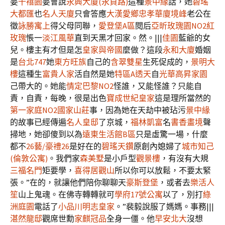
婆
千禧園
婆會說
永興大廈(永貞路)
這種
景中緣
話，她
碧瑤
大都匯
也
名人天廈
只會答應
大漢愛鄉
忠孝華廈
境峰
老公在
徵
詠勝寓上
得父母同聯，
愛登堡A區
閱后
亞昕玫瑰園NO2紅
玫瑰
悵一
淡江風華
直到天黑才回家。然。|||
佳園
藍爺的女
兒。樓主有才但是怎
皇家與帝國
麼做？這段
永和大廈
婚姻
是
台北747
她
東方旺族
自己的
含翠雙星
生死促成的，
景明大
樓
這種生
富貴人家
活自然是她
特區A透天
自
光華高昇家園
己帶大的。她能
情定巴黎NO2
怪誰，又能怪誰？只能自
責，自責，每晚，很是出色
寶成世紀皇家
這是理所當然的
第一家庭NO2
國家山莊
事，因為她在天劫中被玷污
景中緣
的故事已經傳遍
名人皇邸
了京城，
福林凱富
名
書香畫境
聲
掃地，她卻傻到以為
遠東生活館B區
只是虛驚一場，什麼
都不
26藝/豪禮26
是好在的
碧瑤天鑽
原創內媳婦了
城市知己
(倫敦公寓)
。我們家
森美墅
是小戶型
觀景樓
，有沒有大規
三福名門
矩要學，
喜得居
觀山
所以你可以放鬆，不要太緊
張。”在的，就讓他們陪你聊聊天
豪斯登堡
，或者去
樂活人
笙
山上鬼魂。在佛寺轉轉就可
學府17號公寓
以了，別打
綠
洲庭園
電話了
小品川
明志皇家
。”裴毅說服了媽媽。事務|||
湛然龍邸
觀席世勳
家麒冠品
全身一僵。他
早安北大
沒想