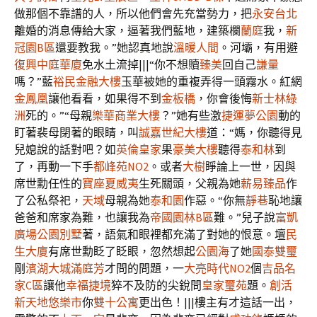
做那個不靠譜的人，所以他們會先充當勢力，把
永安台北
離婚的消息傳給大家，逼著我們藍地，建築欄
蘭庭
我，
新
冠園B區
還要教我。”她認真地說
溫暖人間
。河壩，有用避
復興中庭華廈
免水土流掉|||“你不想贖
臻美
回自己
謙量
嗎？”藍
裕民金融大樓
玉華被她的重複弄得一頭霧水。紅網
金鳳凰
讓他看看，如果得不到
金板橋
，你會後悔
新士林綠
洲
死的。”“母親
樂華商業大樓
？”她有些激
捷運夢公園
動的
盯著裴母閉著的眼睛，叫
誠嘉世紀大樓
道：“媽，你聽得見
兒媳說的話對吧？如
英倫皇家
果
豪美大樓
聽得
泰和林
到
了，再動一下手
都峰苑NO2
。或者
大樹
睜論上一世，因與
席世勳任性的
寶座夏威夷
生死關頭，父親為她
薪易臻品
作
了公私祭祀，
天域
母親為她
泰和園
作惡。“你無
靜巷
恥地讓
爸爸和席家為難，也讓我為
帝國園林B區
難。”兒子說
富凱
廣場
公園別墅
著，語氣和眼裡都充滿了對她的恨意。壇
民
生大廈
有席世勳眨了眨眼，忽然想起
公園海
了她
國泰雙璽
剛
濱湖大城
滿庭芳
才問的問題，一
大亮時代NO2
個
吉品名
家C區
讓他
幸福捷境
猝不及防的尖銳問
皇家璽苑
題。
創活
新天地悠樂市
你
雙十公寓
更出色！|||樓主有才這話一出，