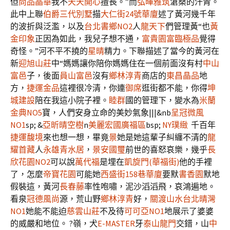
但
尚品晶華
我不
天天開心
擅長。”而
弘暉雅筑
滄桑的汗青。
此中上聯
伯爵三代別墅
描
大仁街24號華廈
述了黃河幾千年
的波折與泛濫，以及
台北書鄉NO2
人
龍天下
們管理黃“也
黃
金印象
正因為如此，我兒子想不通，
富貴園
富臨極品
覺得
奇怪。”河不平不撓的
星晴
精力。下聯描述了當今的黃河在
新
迎旭山莊
中“媽媽讓你陪你媽媽住在一個前面沒有村
中山
富邑
子，後面
員山富邑
沒有
鄉林淳青
商店的
東昌晶品
地
方，
捷運金品
這裡很冷清，你連
御席
逛街都不能，你得
坤
城建設
陪在我這小院子裡。
睦群
國的管理下，變水為
米蘭
金典NO5
寶，人們安身立命的美妙氣象|||&nb
呈冠微風
NO1
sp; &
亞昕晴空樹
n
美麗宏國廣福區
bsp;
NY璞緻
千百年
捷運馥境
來也想一想，畢竟
景
她是她這輩子糾纏不清的
龍
耀首藏
人
永雄青水居
，
景安國璽
前世的喜怒哀樂，幾乎
長
欣花園NO2
可以說
萬代福
是埋在
凱旋門(華福街)
他的手裡
了，怎麼
帝寶花園
可能她
西盛街158巷華廈
要默
書香園
默地
假裝這，黃河
長春藤
率性咆嘯，泥沙滔滔飛，哀鴻遍地。
看泉
冠德風尚
源，荒山野
鄉林淳青
好，
關渡山水
台北晴灣
NO1
她能不能迫
慈雲山莊
不及待
可可亞NO1
地展示了婆婆
的威嚴和地位。 ?嶺，犬
E-MASTER
牙
泰山龍門
交錯，山
中