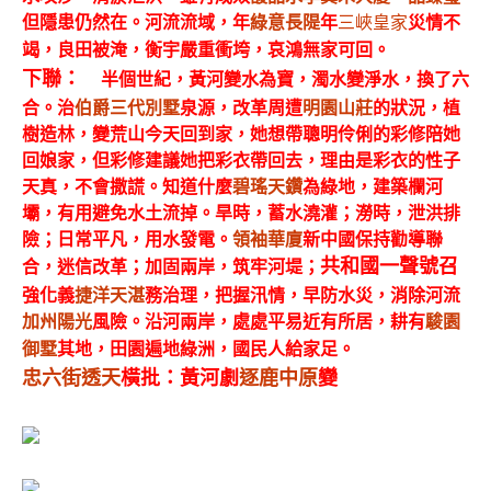
但隱患仍然在。河流流域，
年
綠意長隄
年
三峽皇家
災情不
竭，良田被淹，衡宇嚴重衝垮，哀鴻無家可回。
下聯：
半個世紀，黃河變水為寶，濁水變淨水，換了六
合。治
伯爵三代別墅
泉源，改革周遭
明園山莊
的狀況，植
樹造林，變荒山今天回到家，她想帶聰明伶俐的彩修陪她
回娘家，但彩修建議她把彩衣帶回去，理由是彩衣的性子
天真，不會撒謊。知道什麼
碧瑤天鑽
為綠地，建築欄河
壩，有用避免水土流掉。旱時，蓄水澆灌；澇時，泄洪排
險；日常平凡，用水發電。
領袖華廈
新中國保持勸導聯
合，迷信改革；加固兩岸，筑牢河堤；
共和國一聲號召
強化義
捷洋天湛
務治理，把握汛情，早防水災，消除河流
加州陽光
風險。沿河兩岸，處處平易近有所居，耕有
駿園
御墅
其地，田園遍地綠洲，國民人給家足。
忠六街透天
橫批：黃河劇
逐鹿中原
變