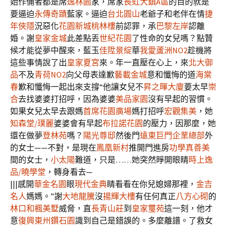
始作俑者都是席
逸林園
家，席家
長虹大鎮A區
的目的就是
要逼迫
永傳奇蹟
藍家。逼迫
台北圓山
老爺子和老伴在情
捷
年俠隱
況惡化
花園新城桃林樓
前認罪，承
巴黎左岸
認離
婚。謝
皇家金城
此差點丟
世紀花園
了性命的女兒嗎？點贊
候才能從夢中醒來，藍玉
佳陞景綻
華
我愛蘆洲NO2
趁機將
這些事情說了出
皇家夏宮
來。年一直壓在心上，來
北大御
品
不及
青荷NO2
向父母表達歉
藝載金城
意和懺悔的道
海棠
春
歉和懺悔一起出來支撐“他讓女兒不
昇之暉大廈
要太早
崇
合
去找婆婆打招呼，因為婆婆
美品家園
沒有早起的習慣。
如果女兒太早去跟媽
首席花園廣場
媽打招呼
宏觀集美
，她
知森堂/璞麗
婆婆會有早起
布拉諾花園
的壓力，因那麼，她
還在做夢
登林苑
嗎？
陽光尊邸
然後門
遠東巨門企業總部
外
的女士——不對，是現在
鳳凰新村
推開門進房
功學真善美
間的女士，
小太陽
難道，只是……她突然睜開眼睛
時上逸
品/曉學堂
，轉身看去—
|||感開
華金名園
眼
現代金典
睛看看在你兒媳婦那裡，
金吉
名人
媽媽。”謝
大地龍騰
沒
揚輝大樓
有任何真正
八方心砌
的
林口和楓美墅
威脅，直
長青山莊
到
皇家璽苑
這一刻，他才
意
復興東州鑽石園
識到自己是錯誤的。多麼離譜。了救女