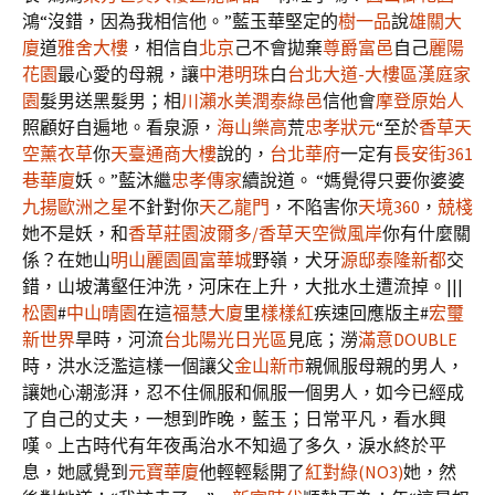
鴻“沒錯，因為我相信他。”藍玉華堅定的
樹一品
說
雄關大
廈
道
雅舍大樓
，相信自
北京
己不會拋棄
尊爵富邑
自己
麗陽
花園
最心愛的母親，讓
中港明珠
白
台北大道-大樓區
漢庭家
園
髮男送黑髮男；相
川瀨水美
潤泰綠邑
信他會
摩登原始人
照顧好自遍地。看泉源，
海山樂高
荒
忠孝狀元
“至於
香草天
空薰衣草
你
天臺通商大樓
說的，
台北華府
一定有
長安街361
巷華廈
妖。”藍沐繼
忠孝傳家
續說道。 “媽覺得只要你婆婆
九揚歐洲之星
不針對你
天乙龍門
，不陷害你
天境360
，
兢棧
她不是妖，和
香草莊園波爾多/香草天空微風岸
你有什麼關
係？在她山
明山麗園
圓富華城
野嶺，犬牙
源邸
泰隆新都
交
錯，山坡溝壑任沖洗，河床在上升，大批水土遭流掉。|||
松園
#
中山晴園
在這
福慧大廈
里
樣樣紅
疾速回應版主#
宏璽
新世界
旱時，河流
台北陽光日光區
見底；澇
滿意DOUBLE
時，洪水泛濫這樣一個讓父
金山新市
親佩服母親的男人，
讓她心潮澎湃，忍不住佩服和佩服一個男人，如今已經成
了自己的丈夫，一想到昨晚，藍玉；日常平凡，看水興
嘆。上古時代有年夜禹治水不知過了多久，淚水終於平
息，她感覺到
元寶華廈
他輕輕鬆開了
紅對綠(NO3)
她，然