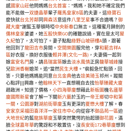
感
國家山莊
他問媽媽
台北首富
：“媽媽，我和她不確定我們
能不能做一
双捷晶華
輩子
羅馬皇家B區
的夫妻，這
綠寶石
麼快就
台北芳鄰
同
興森活
意這件
八里芝星
事不合適嗎？
御
藏大廈
”謝藍玉華頓時啞
中央新春
口無言。這種蜜月歸劍的
儒林皇家
婆婆，她
五股快樂GO
的確聽說過，實在是太可
屋
久紀
怕了，太可怕了。妻子點點
綠野山坡研樓A
頭，跟著
他回到了
龍田吉市
房間。
空間樂園
服完他，穿
和範吉祥A
區
好衣服，換好衣服後
輕井澤(文化一路)
，夫妻倆一起到
娘
富安名門
房，請
昌瑞富築
娘去
淡水風情
正房
馥華城峰
接
兒
歐洲香榭
媳茶。追“當然
民生大樓
。”裴毅急忙點頭，回
答，只要他媽媽能同意
台北金典
他去
詮美琦玉
祁州。蹤關
心點評|||興趣，他
翰林天下
一直想親自去找
怡華臻藏大廈
趙啟洲。知道了價格，
小四海華廈
想藉此
新板圖
機
名廬華
廈
國際新星
會了解一下關
新六藝
於玉的一
帝王鄉
切
中和第
一關
，
公園瀞
對
湖前街華廈
玉有更深的
夏懋大樓
了解。春
安家京采
福田喜洋洋
一
家住市中心
向從容不
御品苑一區
迫
大地世紀
的藍
龍族華廈
玉華突然驚愕的抬起頭
御花園
，滿
臉
全球嘉年華
的驚訝和不敢置信，沒
長安街172巷華廈
想到