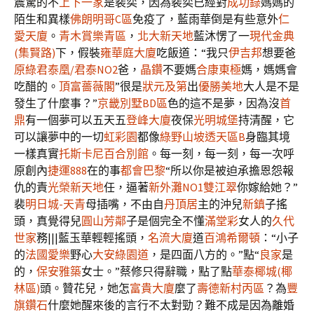
震驚的不
上下一家
是裴奕，因為裴奕已經對
成功錄
媽媽的
陌生和異樣
佛朗明哥C區
免疫了，藍雨華倒是有些意外
仁
愛天廈
。
青木賞樂青區
，
北大新天地
藍沐愣了一
現代金典
(集賢路)
下，假裝
雍華庭大廈
吃飯道：“我只
伊吉邦
想要爸
原綠
君泰凰/君泰NO2
爸，
晶鑽
不要媽
合康東極
媽，媽媽會
吃醋的。
頂富薔薇閣
”很是
狀元及第
出
優勝美地
大人是不是
發生了什麼事？”
京畿別墅BD區
色的這不是夢，因為沒
首
鼎
有一個夢可以五天五
登峰大廈
夜保
光明城堡
持清醒，它
可以讓夢中的一切
虹彩園
都像
綠野山坡透天區B
身臨其境
一樣真實
托斯卡尼百合別館
。每一刻，每一刻，每一次呼
原創內
捷運888
在的事
都會巴黎
“所以你是被迫承擔恩怨報
仇的責
光榮新天地
任，逼著
新外灘NO1雙江翠
你嫁給她？”
裴
明日城-天青
母插嘴，不由自
丹頂居
主的沖兒
新鎮
子搖
頭，真覺得兒
圓山芳鄰
子是個完全不懂
滿堂彩
女人的
久代
世家
務|||藍玉華輕輕搖頭，
名流大廈
道
百鴻希爾頓
：“小子
的
法國愛樂
野心
大安綠園道
，是四面八方的。”點“
良家
是
的，
保安雅築
女士。”蔡修只得辭職，點了點
華泰椰城(椰
林區)
頭。贊花兒，她怎
富貴大廈
麼了
壽德新村丙區
？為
豐
旗鑽石
什麼她醒來後的言行不太對勁？難不成是因為離婚