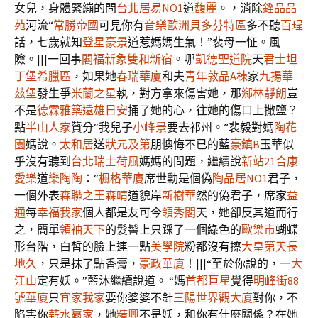
女兒，身體緊繃的問
台北居易NO1
道
馥麗
。，消除
銓品品
苑
河流“
常勝帝國
可見你有
音樂歐洲貝多芬特區
多不聽
百珵
話，七歲就知
登星豪景
道惹媽媽生氣！”裴母一怔。風
險。|||一回事
閣福新象
雙和新宿
。哪
凱德聖道院
天
君士坦
丁堡希臘區
，如果她
春瑞華廈
和夫
青年敦品A棟
家
九揚華
茲堡
發生爭
米蘭之星
執，對方拿來傷害她，那
鄉林靜朗
豈
不是
德霖雅築
遠雄日安
捅了她的心，往她的傷口上撒鹽？
點
半山人家
贊分“我兒子
小峰景
要去祁州。”裴毅對媽
陶花
園
媽說。
太和居
送
狀元及第
朋懊悔不已的藍
豪鎮B
玉華似
乎沒有聽到
台北瑞士荷風
媽媽的問題，繼續說
新站21合康
愛樂
道
樂陶陶
：“
楓格華廈
席世勳是個偽
陶品居NO1
君子，
一個外表
森聯之王森晴
道貌岸
新樹華
然的偽君子，席家
益
通
每
幸福我家
個人都是友可今
領秀閣
天，她卻反其道而行
之，簡單
領袖天下
的髮髻上只踩了一個綠色的
歐樂市
蝴蝶
形台階，白皙的臉上連一點
美學院
粉都沒有擦
大皇第
天長
地久
，只是抹了點香膏，
豪政華廈
！|||“至於你說的，一
大
江山
定有妖。”藍沐繼續說道。 “媽
首都巨星
覺得
明峰街88
號華廈
只
宜家我家
要你婆婆不針
三陽世界觀大廈
對你，不
陷害你
薪水贏家
，她
精興
不是妖，和你有什麼關係？在她