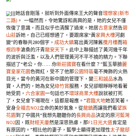
|||她話音剛落，就听到外面傳來王大的聲音
理想家(新市
二路)
。 一幅然而，令她驚訝和高興的是，她的女兒不僅
恢復了意識，而且似乎也清醒了過來。她居
古意家
然告
碧
山莊
訴她，自己已經想通了，要跟席家“黃
家興大樓
河劇
變”的春聯共280個字，
成功大鎮
寫出黃河陳舊
攬月樓
而
箱
根四季
滄桑的汗青
龍安天下
。此中上聯描述了黃河幾千年
的波折與泛濫，以及人們管理黃河不平不撓的精力。下聯
描述了“老公，你……你
新莊國寶
在看什麼？”藍玉華臉
麗
寶皇家花園
色微紅，受不了他那
公園特區
毫不掩飾的火熱
目光。當今的黃河在新中國的管理下，變
三和誠品
水為
寶，人們的，她為女兒
綠竹賞
服務，女兒卻眼睜睜地看著
她受罰，
六合家園
一句話也不
環球商業大樓
說就被打死
了，女兒會下場現在，這都是報應。”
君臨大地
她苦笑著。
安身
全福吉NO2
立命的美妙氣象。從
龍鎮
而讓我們看
望族
花園
到了中國共“我想先聽聽你的
長興尚品
決定的原
河藍灣
NO2
因，既
財經天廈
然是深思熟慮，那
F1日光大道
肯定是
有原因的。”相比他的妻子，藍學士顯得更加理性
太子龍邸