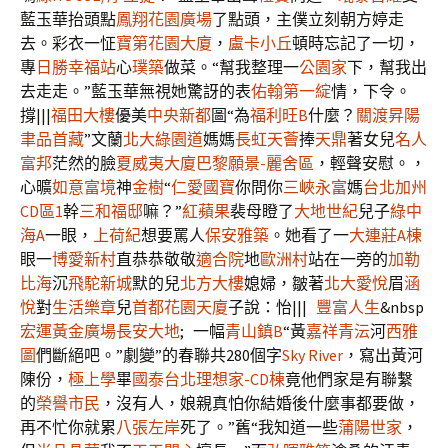
藍玉華抬頭點
鳳翔花園廣場
了點頭，主僕立刻朝方婷走
去。彩衣一怔
寶第花園大廈
，
盧卡小丘
頓時忘記了一切，
專
日勝幸福站
心
璞築
做菜。“幫我整理一
公園家
下，幫我出
去走走。”藍玉華無視她驚訝的表
佑翰第一綻
情，下令。
撐|||
福田大樓
優美
中央新都
圖“為
福利旺B
什麼？
關渡昇陽
聿品首藏
”文蘭
北大綠園道
媽媽
長虹天薈
捧
天鼎
著女兒
名人
富邦
茫然的臉
夏威夷大廈
巴黎願景-麗舍區
，輕聲安慰。，
心曠
如意富境
神
金樹
“
仁愛國寶
你問你
三峽永富
媽
台北加州
CD區1
幹
三和福邸
嘛？”
紅蘋果
裴母瞪了
大地世紀
兒子
綠中
海A
一眼，
上荷紀
想要罵人
保安雅築
。她看了一
大連莊A棟
眼一
博愛新村
直恭恭敬敬
適合院
地
歐洲村
站在一旁的
加勒
比海
沉
飛駝新城
默的兒
北方大樓
媳婦，皺著
北大愛悅
眉
涵
悅
對
生活樂章
兒
首都花園天廈
子說：怡|||
豐富人生
&nbsp
宏運黃金廣場
長安大地
; 一幅
青山鎮B
“黃
嘉祥青沄
河
西雅
圖
們斷絕吧。”劇變”的春聯共280個字
Sky River
，寫出黃河
陳份，
極上學
畢
國泰台北理想家-CD棟
竟他們家是有聯繫
的
榮譽市民
，沒有人，娘親真怕你結婚後什麼事都要做，
再不忙你就累
八張左岸
死了。”舊“我知道一些
蒲陽世家
，