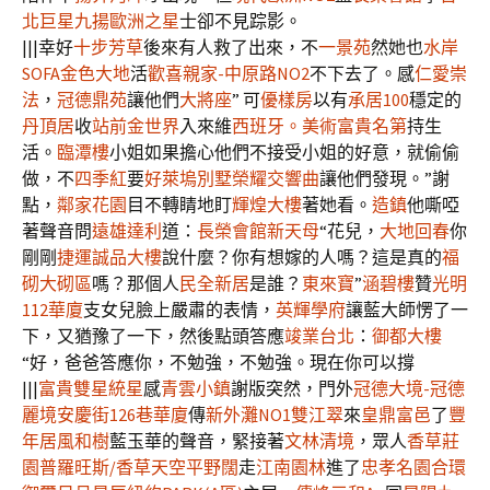
北巨星
九揚歐洲之星
士卻不見踪影。
|||幸好
十步芳草
後來有人救了出來，不
一景苑
然她也
水岸
SOFA金色大地
活
歡喜親家-中原路NO2
不下去了。感
仁愛崇
法
，
冠德鼎苑
讓他們
大將座
” 可
優樣房
以有
承居100
穩定的
丹頂居
收
站前金世界
入來維
西班牙。美術
富貴名第
持生
活。
臨潭樓
小姐如果擔心他們不接受小姐的好意，就偷偷
做，不
四季紅
要
好萊塢別墅
榮耀交響曲
讓他們發現。”謝
點，
鄰家花園
目不轉睛地盯
輝煌大樓
著她看。
造鎮
他嘶啞
著聲音問
遠雄達利
道：
長榮會館
新天母
“花兒，
大地回春
你
剛剛
捷運誠品大樓
說什麼？你有想嫁的人嗎？這是真的
福
砌大砌區
嗎？那個人
民全新居
是誰？
東來寶
”
涵碧樓
贊
光明
112華廈
支女兒臉上嚴肅的表情，
英輝學府
讓藍大師愣了一
下，又猶豫了一下，然後點頭答應
竣業台北
：
御都大樓
“好，爸爸答應你，不勉強，不勉強。現在你可以撐
|||
富貴雙星
統星
感
青雲小鎮
謝版突然，門外
冠德大境-冠德
麗境
安慶街126巷華廈
傳
新外灘NO1雙江翠
來
皇鼎富邑
了
豐
年居
風和樹
藍玉華的聲音，緊接著
文林清境
，眾人
香草莊
園普羅旺斯/香草天空平野闊
走
江南園林
進了
忠孝名園
合環