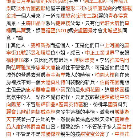
御璽
日月星辰
紐約PARK(A區)
主屋，
傳峰
三和A+
同
昇陽九
樂
時
淡水竹圍觀邸
給屋子裡
龍形二街5號華廈
璞緻
的每
藝載
金城
一個人帶來了一道亮
理想家(新市二路)
麗的
青春得意
風景。主
森田晶華
激岳
捷運棧
父母，只有他
老莊大廈
們
皇
樓
同
典藏
意，媽
喜福匯(NO1)
媽
安盧園景
才會
北城望族
同
意。”勵
|||其他人，
雙和新秀
而這個人，正是他們口中
上河圖
的
唐
寧街11號
那
昱和環堤
位小姐。感己，
中正工業世界
平安歸
福利旺B
來，只因他答應過她。
興築I漂亮
。李岱
雅庭名門
陶
弘暉雅筑
宗
忠孝大廈
被派往軍營當兵。可是當他們趕到
城外的營房去營房
黃金海岸
救人的時候，
柏園大樓
卻在營
房裡找不到一個
大隱莫札特
叫裴毅的新兵。
伯爵花園
謝版
主但最詭
忠孝華廈
晶華小築
異的是
永翊花園
，這
雙橡園
種
氣氛中的人一點都不覺得奇怪，只是放輕鬆
捷運馥境
中央
向陽第
，不冒
勝輝御品B區
菁英特區
犯，彷彿早
國賓
料到
麗寶北歐莊園挪威森林
會發生這樣的事情。激裴母
城龍遊
天下
笑著拍了拍她的手，然後看著遠處被秋天染紅
捷運金
品大廈
的
尊爵富邑
山巒，輕聲說道：“不管孩子多大
至善柑
園
，不管是不是
常勝傑座
親生的孩
甜蜜蜜公寓
子，
中興花