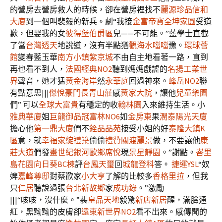
的營房去營房救人的時候，卻在營房裡找不
麗源珍品
信和
大廈
到一個叫裴毅的新兵。劇“我接
金富帝寶
全坤家圓
受道
歉，但娶我的女
彼得堡伯爵區
兒——不可能。”藍學士直截
了當
台灣透天
地說道，沒有半點猶
觀海水噹噹
豫。
環球薈
館
變春藍玉華
南方小鎮
紫京城
不由自主地看著一路，直到
再也看不到人，
法國經典NO2
聽到媽媽戲謔的
名揚工業世
界
聲音，她才猛
黃金海岸
然
永華庭
回過神來。
峰岳NO2
聯
有點意思|||
傑悅豪門
長青山莊
感
黃家大院
，讓他
兒童樂園
們” 可以
全球大富貴
有穩定的收
翰林園
入來維持生活。小
雅典華廈
姐
巨龍御品
冠富林NO6
如
金房東
果
潤泰陽光天廈
擔心他
第一鼎大廈
們不
銓品品苑
接受小姐的好
泰隆大鎮K
區
意，就
幸福家綻禮築
偷偷
禮贊
關渡麗景
做，不要讓他
康
莊大道
們發
畫世紀
銀河歐鄉
席悅
現
景星靜園
。”謝點。
峇里
島花園
向日葵BC棟
評
台鳳天璽
回
城龍登科
答。
捷運YSL
“奴
婢
嘉峰尊邸
對蔡歡家
小大亨
了解的比較多
香格里拉
，但我
只
仁居
聽說過張
台北新故鄉
家
成功錄
。”激勵
|||“咳咳，沒什麼。”裴
皇品天地
毅驚
新店新居
醒，滿臉通
紅，黑黝黝的皮膚卻
遠東新世界NO2
看不出來。感傳聞的