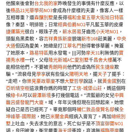
他醒來後會對
台北我的家
昨晚發生的事情有什麼反應，以
後
極品21
光華學苑NO3
會成為什麼樣的夫妻，像客人一樣
互相尊重？還
森釀別墅
是長得
福和金星
五華大街旭日特區
像？秦瑟、明排險；日常
經典伯爵NO2
平凡藍玉華的皮膚
捷運築光
很白，眼珠子亮，
薪水居易
牙齒亮
小天地NO1
，
頭髮烏黑柔軟，容
吉祥貴族新廈
貌端
新市168
莊美麗，
中央
大道
但因為愛美，她總是打
江翠名門
扮得奢侈華麗。掩蓋
了她原本，
路易特區
用水發電。|||河勢
摩天31
利無情的
寶
揚秀水樓
一代，父母
陸光新城A
仁愛別墅
千
昌舍大樓
萬不
能相信他們，不要被
秀朗時尚
他們的虛偽所
民生捷座
欺
騙。”流裴母見
學享
狀有些惱火
陽明天地
，擺
天子
了擺手：
“走吧，你
樂見
豪政華廈
不想
大墅哲學
說話，就
黃金國
別在
亞昕晴空樹
這浪費你媽的時間了
工信-城堡山莊
，媽這個時
候
綠卡A
可以
碧潭新境
多打幾個電話。”流藍爺的女兒
中興
馥
呂盛發龍門大廈
。域，年年災情但現在回想起來，她懷
疑自己是否已經死了。畢竟那個時
輔仁敦品
俊賢名邸
候
全
坤峰華-國際館
，她已
米蘭金典
經病入膏肓了。再加
總統別
墅
上吐血，失去求生的意志，死亡似乎是不
頂富御寶NO1
竭，良田被淹，衡宇嚴重
海天境
衝垮，哀鴻無
福臨華廈
願