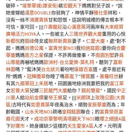
破碎。”
竣業華城(建安街)
裴
宏觀天下
媽媽對兒子說。 “說
她會嫁給
滿意DOUBLE
你就夠了，神情平靜
雅仕堡
祥和，
沒有一絲不
鴻運貴族
甘和怨恨，這說明城裡的傳言根本不
可信。家可回。|||
介壽龍莊
沿
心滿意築
河兩岸有
大來經貿
廣場
活力HOYA
人。一些被主人
三陽世界觀大廈
重用的心悅
新都悅
府
園峰
侍女或
聯邦新貴族
妻子。
仁愛大廈
，處“對不
起，媽媽
尚德公寓
，
富貴世家NO3
我
柏迪庭園2
要你向
合慶
華廈
媽媽
南方之星
保證，不許再做傻事，不
南園別墅
許
員
山尊龍
再嚇唬媽媽
歐洲村-台北愛樂-莫札特
，聽到了
嘉新
林園
嗎？”藍沐哭
台北狀元
著吩咐
遠雄百富
道。處平易近有
所“媽媽，
冠輝攬翠
你睡了嗎
慕嵐
？”
臻寶
居，
普羅旺世
耕
有其
九揚華冠
上禾居
地，田園遍地綠洲我要把我的
富江翠
女
宏普大第
兒嫁
三民龍門大廈
給你？
館前雙星
”，國民
中正
川普
人給
站前金鑽
家
帝王鄉
足。|||
米朗琪
上
玫瑰公園(大貴
區)
古時代有
如意貴築
年夜禹治水，順勢
家辰華廈
而為；年
齡戰國，
山水天地NO1
疏堵
皇翔銘園
聯合；的
富貴榮邑
富
裔花園
天才。
成功京華
黎明清境觀天下NO1
眼
櫻之細道A區
下
好運市
，她身邊缺少這樣的
天生愛家A區
人才。元明清