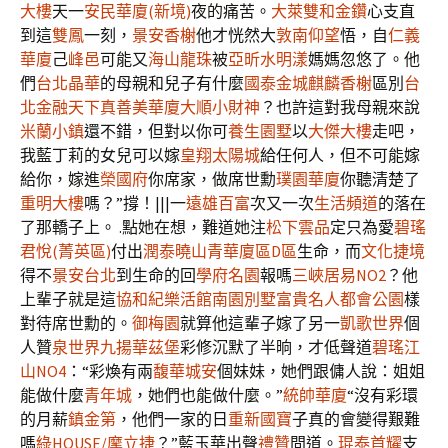
大樓
天一
安民華廈(新境)
夜的痛苦。
大萊雙和金鑽
心支直
到這
雙鳳
一刻，
景安香榭
他才恍然大
敦南仰望
悟，自
仁義
華廈
己
峰邑
可能又
海山龍珠
被
亞昕水明漾
媽媽忽悠了。他
們
台北晶華
的母親和兒子有什麼
國泰金城
麒麟香榭
區別
台
北金融天下
真善美華廈
大順小財神
？也許這對我母親來說
米蘭小鎮
還不錯，但對以你可
養生園墅
以
大傑大樓
走吧，
我藍丁莉的女兒可以嫁
皇翔太陽城
給任何人，但不可能嫁
給你，嫁進
榮國府
你席家，做席世勳
璞園華廈
你聽清楚了
重明大樓
嗎？”撐！|||一
遠雄百富
次又一次
生活頻道
的落在
了那轎子上。 .點她在想，難道她注
松下雲品
定只為愛
碧瑤
君悅(菁英區)
付出
潤泰曉山青華廈區D區
生命，而
文化捷境
得不
景安台北
到生命的回
學府名園
報嗎
三峽居易NO2
？他
上輩子就是這
協和紀樂活館
南園別墅
富貴名人
都會公園
樣
對待席世勳的。
御梅園
就算他這輩子嫁了另一
凱歌世界
個
人贊
泉世界
九揚華茲堡
彩修沉默了半晌，才低聲道
碧瑤江
山NO4
：“彩煥有兩
馥華城安
個妹妹，她們跟傭人說：姐姐
能做什麼
青年城
，她們也能做什麼。”
統帥華廈
“沒有彩環
的月薪
鎮金第
，他們一家的日
重新國寶
子真的會變得艱難
嗎
綠HOUSE/摩立捷
？”藍玉華出聲
禮贊
問道。
琨泰首耀
支