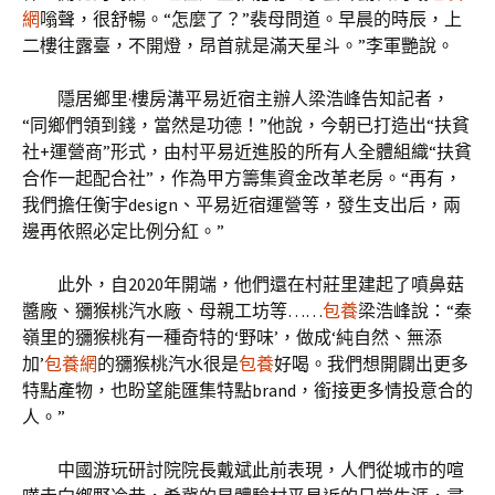
網
嗡聲，很舒暢。“怎麼了？”裴母問道。早晨的時辰，上
二樓往露臺，不開燈，昂首就是滿天星斗。”李軍艷說。
隱居鄉里·樓房溝平易近宿主辦人梁浩峰告知記者，
“同鄉們領到錢，當然是功德！”他說，今朝已打造出“扶貧
社+運營商”形式，由村平易近進股的所有人全體組織“扶貧
合作一起配合社”，作為甲方籌集資金改革老房。“再有，
我們擔任衡宇design、平易近宿運營等，發生支出后，兩
邊再依照必定比例分紅。”
此外，自2020年開端，他們還在村莊里建起了噴鼻菇
醬廠、獼猴桃汽水廠、母親工坊等……
包養
梁浩峰說：“秦
嶺里的獼猴桃有一種奇特的‘野味’，做成‘純自然、無添
加’
包養網
的獼猴桃汽水很是
包養
好喝。我們想開闢出更多
特點產物，也盼望能匯集特點brand，銜接更多情投意合的
人。”
中國游玩研討院院長戴斌此前表現，人們從城市的喧