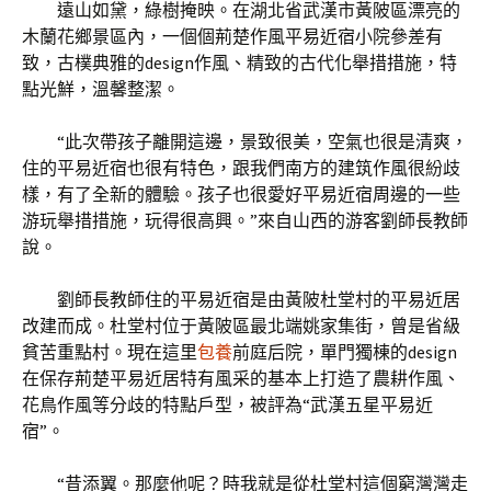
遠山如黛，綠樹掩映。在湖北省武漢市黃陂區漂亮的
木蘭花鄉景區內，一個個荊楚作風平易近宿小院參差有
致，古樸典雅的design作風、精致的古代化舉措措施，特
點光鮮，溫馨整潔。
“此次帶孩子離開這邊，景致很美，空氣也很是清爽，
住的平易近宿也很有特色，跟我們南方的建筑作風很紛歧
樣，有了全新的體驗。孩子也很愛好平易近宿周邊的一些
游玩舉措措施，玩得很高興。”來自山西的游客劉師長教師
說。
劉師長教師住的平易近宿是由黃陂杜堂村的平易近居
改建而成。杜堂村位于黃陂區最北端姚家集街，曾是省級
貧苦重點村。現在這里
包養
前庭后院，單門獨棟的design
在保存荊楚平易近居特有風采的基本上打造了農耕作風、
花鳥作風等分歧的特點戶型，被評為“武漢五星平易近
宿”。
“昔添翼。那麼他呢？時我就是從杜堂村這個窮灣灣走