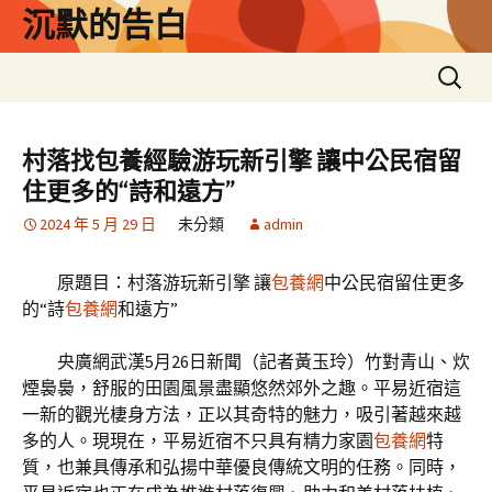
跳
沉默的告白
至
主
搜
要
尋
內
關
容
鍵
村落找包養經驗游玩新引擎 讓中公民宿留
字:
住更多的“詩和遠方”
2024 年 5 月 29 日
未分類
admin
原題目：村落游玩新引擎 讓
包養網
中公民宿留住更多
的“詩
包養網
和遠方”
央廣網武漢5月26日新聞（記者黃玉玲）竹對青山、炊
煙裊裊，舒服的田園風景盡顯悠然郊外之趣。平易近宿這
一新的觀光棲身方法，正以其奇特的魅力，吸引著越來越
多的人。現現在，平易近宿不只具有精力家園
包養網
特
質，也兼具傳承和弘揚中華優良傳統文明的任務。同時，