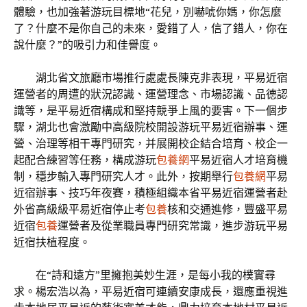
體驗，也加強著游玩目標地“花兒，別嚇唬你媽，你怎麼
了？什麼不是你自己的未來，愛錯了人，信了錯人，你在
說什麼？”的吸引力和佳譽度。
湖北省文旅廳市場推行處處長陳克非表現，平易近宿
運營者的周遭的狀況認識、運營理念、市場認識、品德認
識等，是平易近宿構成和堅持競爭上風的要害。下一個步
驟，湖北也會激勵中高級院校開設游玩平易近宿辦事、運
營、治理等相干專門研究，并展開校企結合培育、校企一
起配合練習等任務，構成游玩
包養網
平易近宿人才培育機
制，穩步輸入專門研究人才。此外，按期舉行
包養網
平易
近宿辦事、技巧年夜賽，積極組織本省平易近宿運營者赴
外省高級級平易近宿停止考
包養
核和交通進修，豐盛平易
近宿
包養
運營者及從業職員專門研究常識，進步游玩平易
近宿扶植程度。
在“詩和遠方”里擁抱美妙生涯，是每小我的樸實尋
求。楊宏浩以為，平易近宿可連續安康成長，還應重視進