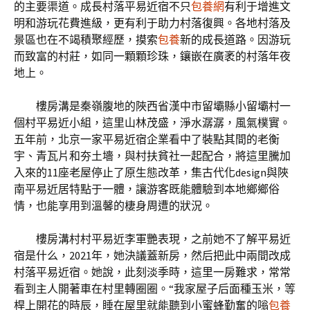
的主要渠道。成長村落平易近宿不只
包養網
有利于增進文
明和游玩花費進級，更有利于助力村落復興。各地村落及
景區也在不竭積聚經歷，摸索
包養
新的成長道路。因游玩
而致富的村莊，如同一顆顆珍珠，鑲嵌在廣袤的村落年夜
地上。
樓房溝是秦嶺腹地的陜西省漢中市留壩縣小留壩村一
個村平易近小組，這里山林茂盛，淨水潺潺，風氣樸實。
五年前，北京一家平易近宿企業看中了裝點其間的老衡
宇、青瓦片和夯土墻，與村扶貧社一起配合，將這里騰加
入來的11座老屋停止了原生態改革，集古代化design與陜
南平易近居特點于一體，讓游客既能體驗到本地鄉鄉俗
情，也能享用到溫馨的棲身周遭的狀況。
樓房溝村村平易近李軍艷表現，之前她不了解平易近
宿是什么，2021年，她決議蓋新房，然后把此中兩間改成
村落平易近宿。她說，此刻淡季時，這里一房難求，常常
看到主人開著車在村里轉圈圈。“我家屋子后面種玉米，等
桿上開花的時辰，睡在屋里就能聽到小蜜蜂勤奮的嗡
包養