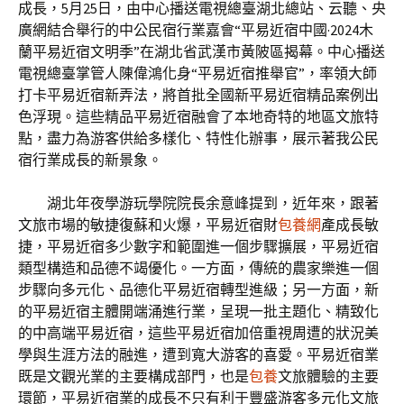
成長，5月25日，由中心播送電視總臺湖北總站、云聽、央
廣網結合舉行的中公民宿行業嘉會“平易近宿中國·2024木
蘭平易近宿文明季”在湖北省武漢市黃陂區揭幕。中心播送
電視總臺掌管人陳偉鴻化身“平易近宿推舉官”，率領大師
打卡平易近宿新弄法，將首批全國新平易近宿精品案例出
色浮現。這些精品平易近宿融會了本地奇特的地區文旅特
點，盡力為游客供給多樣化、特性化辦事，展示著我公民
宿行業成長的新景象。
湖北年夜學游玩學院院長余意峰提到，近年來，跟著
文旅市場的敏捷復蘇和火爆，平易近宿財
包養網
產成長敏
捷，平易近宿多少數字和範圍進一個步驟擴展，平易近宿
類型構造和品德不竭優化。一方面，傳統的農家樂進一個
步驟向多元化、品德化平易近宿轉型進級；另一方面，新
的平易近宿主體開端涌進行業，呈現一批主題化、精致化
的中高端平易近宿，這些平易近宿加倍重視周遭的狀況美
學與生涯方法的融進，遭到寬大游客的喜愛。平易近宿業
既是文觀光業的主要構成部門，也是
包養
文旅體驗的主要
環節，平易近宿業的成長不只有利于豐盛游客多元化文旅