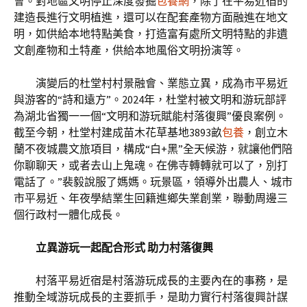
會。對地區文明停止深度發掘
包養網
，除了在平易近宿的
建造長進行文明植進，還可以在配套產物方面融進在地文
明，如供給本地特點美食，打造富有處所文明特點的非遺
文創產物和土特產，供給本地風俗文明扮演等。
演變后的杜堂村村景融會、業態立異，成為市平易近
與游客的“詩和遠方”。2024年，杜堂村被文明和游玩部評
為湖北省獨一一個“文明和游玩賦能村落復興”優良案例。
截至今朝，杜堂村建成苗木花草基地3893畝
包養
，創立木
蘭不夜城農文旅項目，構成“白+黑”全天候游，就讓他們陪
你聊聊天，或者去山上鬼魂。在佛寺轉轉就可以了，別打
電話了。”裴毅說服了媽媽。玩景區，領導外出農人、城市
市平易近、年夜學結業生回籍進鄉失業創業，聯動周邊三
個行政村一體化成長。
立異游玩一起配合形式 助力村落復興
村落平易近宿是村落游玩成長的主要內在的事務，是
推動全域游玩成長的主要抓手，是助力實行村落復興計謀