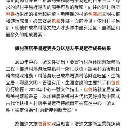
嘩走向鄉野冷巷，希冀的是體驗村平易近的日常生涯，尋
求的是村平易近賜與的觸手可及的暖和，向往的是村落所
包養
折射出的樸素和純摯。新時期的村落
包養網
文明扶植
和游玩成長，必需安身
包養
外鄉，面向今世，依附村平易
近，使他們成為村落文旅人才步隊中最有活氣、最穩固和
最耐久的組成要素。
讓村落居平易近更多分送朋友平易近宿成長結果
2023年中心一號文件提出，要實行村落休閑游玩精品
工程，推進村落游玩重點村一體化扶植。跟著村落復興任
務向縱深推動，村落游玩已成為增進村落財產旺盛、生態
宜居、鄉風文明、管理有用、生涯富饒的主要抓手和
包養
可行途徑。2024年中心一號文件指出，
包養
繪就宜居宜業
和美村落新畫卷，以加速農業鄉村古代化更好推動中國式
古代化扶植。村落平易近宿持續兩年被寫進中心一號文
件，被定位為“村落新產物新業態”。
為推進文旅
包養網
深度融會，增進文旅新型業態蓬勃