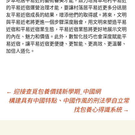
步本地居平易近的藝術審美才能，鼎力培育本地村平易近
的平易近宿運營治理才能，要讓村落居平易近更多分送朋
友平易近宿成長的結果，增添他們的取得感。將來，文明
與平易近老將更進一個步驟深度融會，用文明來塑造平易
近宿和平易近宿業生態，平易近宿業態將更好地展示文明
的內在、魅力和價值。此外，數智化技巧也會深度賦能平
易近宿，讓平易近宿更便捷、更智能、更高效、更溫馨、
加倍人道化。
文
←
迎接查覓包養價錢新學期_中國網
構建具有中國特點、中國作風的刑法學自立常
找包養心得識系統
→
章
導