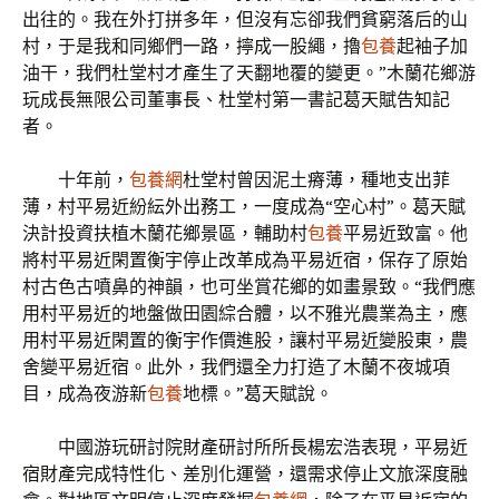
出往的。我在外打拼多年，但沒有忘卻我們貧窮落后的山
村，于是我和同鄉們一路，擰成一股繩，擼
包養
起袖子加
油干，我們杜堂村才產生了天翻地覆的變更。”木蘭花鄉游
玩成長無限公司董事長、杜堂村第一書記葛天賦告知記
者。
十年前，
包養網
杜堂村曾因泥土瘠薄，種地支出菲
薄，村平易近紛紜外出務工，一度成為“空心村”。葛天賦
決計投資扶植木蘭花鄉景區，輔助村
包養
平易近致富。他
將村平易近閑置衡宇停止改革成為平易近宿，保存了原始
村古色古噴鼻的神韻，也可坐賞花鄉的如畫景致。“我們應
用村平易近的地盤做田園綜合體，以不雅光農業為主，應
用村平易近閑置的衡宇作價進股，讓村平易近變股東，農
舍變平易近宿。此外，我們還全力打造了木蘭不夜城項
目，成為夜游新
包養
地標。”葛天賦說。
中國游玩研討院財產研討所所長楊宏浩表現，平易近
宿財產完成特性化、差別化運營，還需求停止文旅深度融