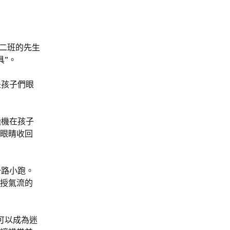
級二班的先生
具”。
是孩子們眼
飛機在孩子
夜眼睛收回
一路小跑。
講授氣流的
可以成為迷