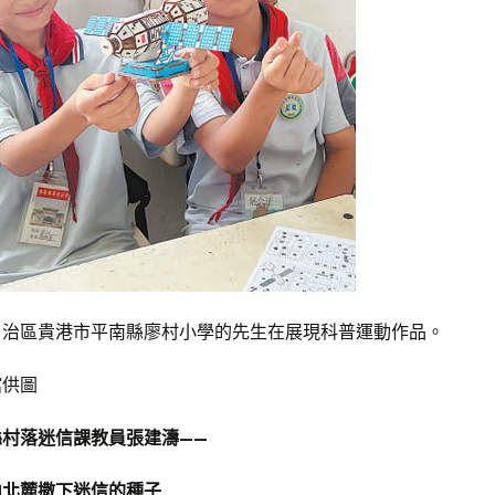
自治區貴港市平南縣廖村小學的先生在展現科普運動作品。
館供圖
縣村落迷信課教員張建濤——
山北麓撒下迷信的種子