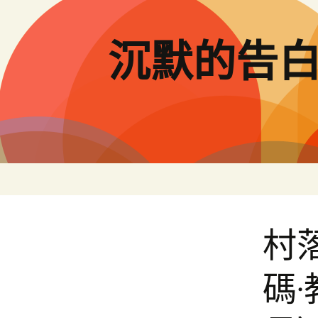
跳
至
主
沉默的告
要
內
容
村
碼