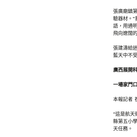
張廣廟鎮
驗器材。“
語，用通明
飛向遼闊
張建濤給迷
藍天中不受
廣西展開科
一場家門
本報記者 
“這是航天
縣第五小
天任務。