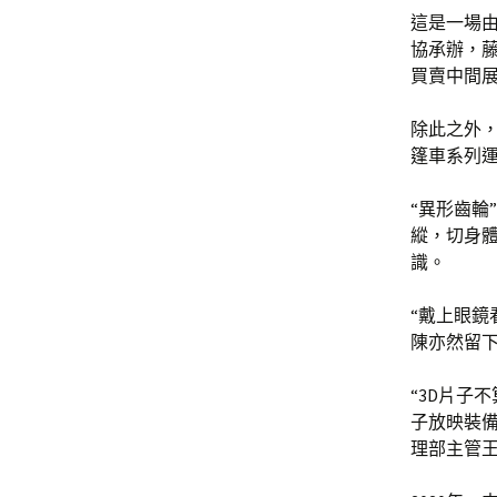
這是一場
協承辦，藤
買賣中間
除此之外
篷車系列
“異形齒輪
縱，切身
識。
“戴上眼鏡
陳亦然留
“3D片子
子放映裝備
理部主管