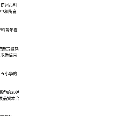
、梧州市科
縣中和陶瓷
等科普年夜
們依照提醒操
獲取迷信常
第五小學的
攜帶的3D片
展品資本治