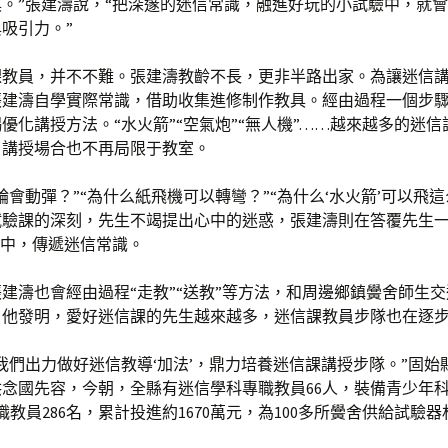
。”張建濤說，“把深邃的迷信常識，融進好玩的小試驗中，就
吸引力。”
課教員，并不不難。張建濤教齡不長，更非半路出家。為讓迷信
張建濤自學實際常識，借助收集進修制作教具。經由過程一個步
優化講授方法。“水火箭”“空氣炮”“無人機”……越來越多的迷
，講授場合也不再局限于教室。
輪會動彈？”“為什么紙飛機可以轉彎？”“為什么‘水火箭’可以飛這
試驗課的深刻，先生不竭提出心中的迷惑，張建濤則在答覆先生
”中，傳遞迷信常識。
建濤也會經由過程“走教”“送教”等方法，和周邊鄉鎮黌舍師生
。他發明，愛好迷信課的先生越來越多，迷信課教員步隊也在逐
我們出力做好迷信教導‘加法’，鼎力培養迷信課講授步隊。”固始
念國先容，今朝，全縣有迷信學科專職教員66人，裝備青少年
兼職教員286名，累計投進約1670萬元，為100多所黌舍供給試驗
。