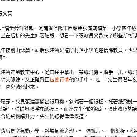
張文豪
…”講堂鈴聲響起，河南省信陽市固始縣張廣廟鎮第一小學四年
坐在后排的先生伸著腦殼，想看一下張教員又帶來了哪些新“道
年夜別山北麓。85后張建濤是這所村落小學的迷信課教員，也
師”。
張建濤走到教室中心，從口袋中拿出一架紙飛機。順手一甩，紙
出精美弧線，又正確飛回
包養行情
他的手中。“哇！”先生們瞪年
堂一會兒熱烈起來。
場環節。只見張建濤擲出紙飛機，斜端著一個紙板、托著紙飛機
聽話”，穩穩地懸浮在紙板上。面臨先生們的驚奇，張建濤順勢
聯合紙飛機講升力。先生們聽得津津樂道。
驗背后是空氣動力學、斜坡氣流道理。“一張紙片、一個紙板，都