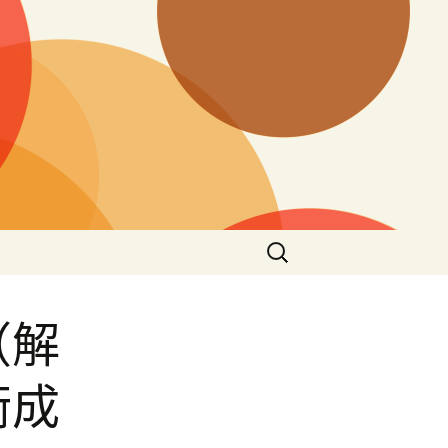
搜
尋
關
鍵
（解
字:
衡成