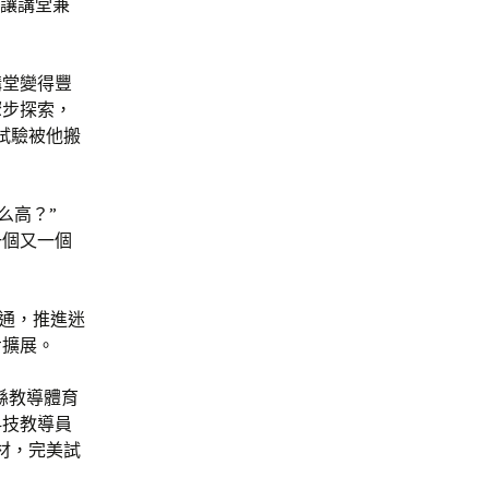
會讓講堂兼
講堂變得豐
驟步探索，
信試驗被他搬
么高？”
一個又一個
交通，推進迷
步擴展。
縣教導體育
科技教導員
器材，完美試