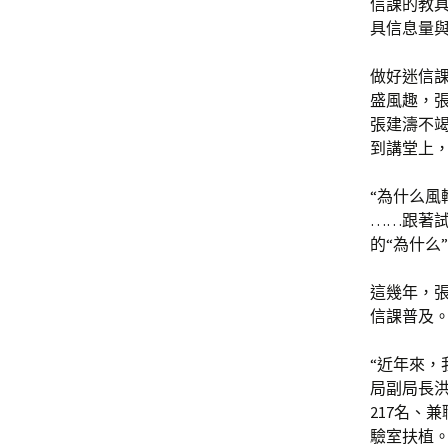
信課的教具
具信息量與
做好迷信
盛風趣，
張建濤不竭
到講堂上
“為什么風
……跟著
的“為什么
這幾年，張
信課普及
“近年來，
局副局長洪
217名、
驗室扶植