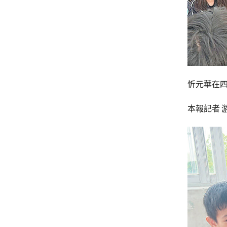
忻元華在
本報記者 