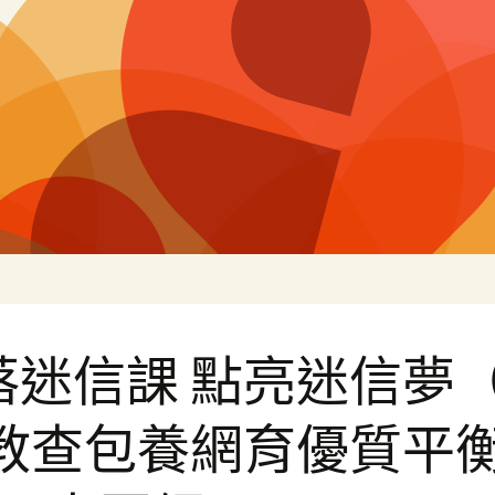
白
落迷信課 點亮迷信夢
·教查包養網育優質平