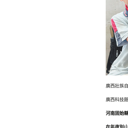
廣西壯族
廣西科技
河南固始
在年夜別