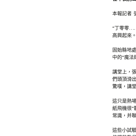
本報記者 
“丁零零…
高興起來。
固始縣地處
中的“魔法
講堂上，
們頭頂滑
驚嘆，講
這只是熱
紙飛機很“
常識，并
這些小試