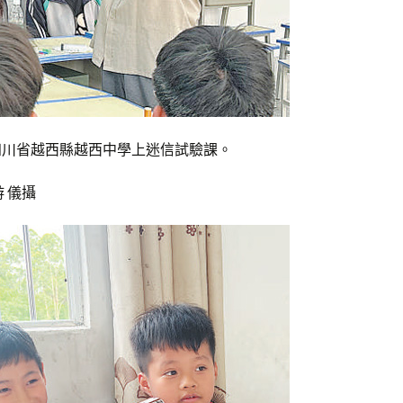
四川省越西縣越西中學上迷信試驗課。
游 儀攝