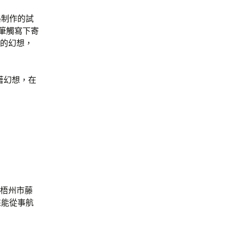
路制作的試
的筆觸寫下寄
們的幻想，
著幻想，在
區梧州市藤
來能從事航