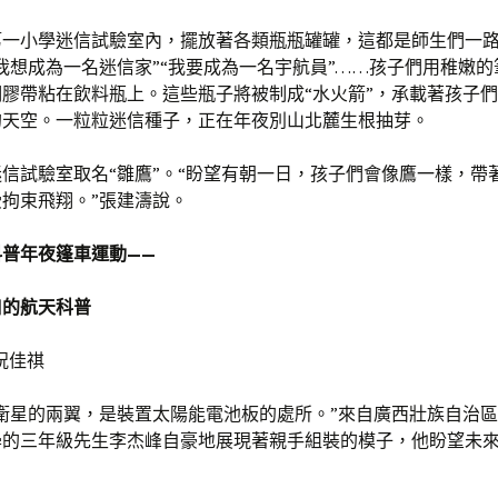
第一小學迷信試驗室內，擺放著各類瓶瓶罐罐，這都是師生們一
我想成為一名迷信家”“我要成為一名宇航員”……孩子們用稚嫩
膠帶粘在飲料瓶上。這些瓶子將被制成“水火箭”，承載著孩子
的天空。一粒粒迷信種子，正在年夜別山北麓生根抽芽。
信試驗室取名“雛鷹”。“盼望有朝一日，孩子們會像鷹一樣，帶
拘束飛翔。”張建濤說。
普年夜篷車運動——
口的航天科普
祝佳祺
衛星的兩翼，是裝置太陽能電池板的處所。”來自廣西壯族自治
學的三年級先生李杰峰自豪地展現著親手組裝的模子，他盼望未