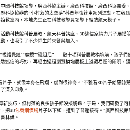
由中國科技館領導，廣西科協主辦，廣西科技館、廣西科協團委
縣科協協辦的“小村落的太空夢”科普年夜篷車系列運動。在藤
展館教室內，本地先生正在科技教導員領導下組裝航天模子。
，活動科技館科普展教、航天科普講座、3D迷信家精力片子展播
運動，也吸引了不少師生前來餐與加入。
”“視錯覺鐘”“魔鏡”“磁阻尼”……數十項科普展教模塊前，孩子
體驗迷信的巧妙，再經由過程瀏覽模塊展板上淺顯易懂的闡明，
看片子，就像本身在飛翔，感到很神奇。”不雅看3D片子給藤縣
下了深入印象。
不算新技巧，但村落的良多孩子都沒接觸過。于是，我們研發了可
，把3D
包養網價錢
片子送下鄉，遭到了普遍接待。”廣西科技館
王書林說。