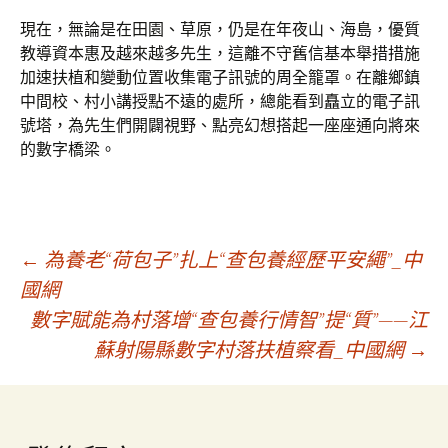
現在，無論是在田園、草原，仍是在年夜山、海島，優質
教導資本惠及越來越多先生，這離不守舊信基本舉措措施
加速扶植和變動位置收集電子訊號的周全籠罩。在離鄉鎮
中間校、村小講授點不遠的處所，總能看到矗立的電子訊
號塔，為先生們開闢視野、點亮幻想搭起一座座通向將來
的數字橋梁。
文
←
為養老“荷包子”扎上“查包養經歷平安繩”_中
國網
數字賦能為村落增“查包養行情智”提“質”——江
章
蘇射陽縣數字村落扶植察看_中國網
→
導