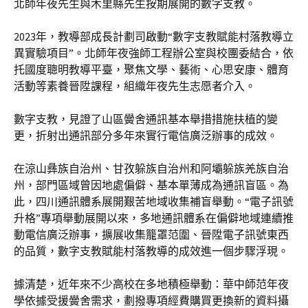
北師年夜先生與木里縣先生按期展開的數字支教。
2023年，教導部成長計劃司啟動“數字支教賦能村落教導立
異實驗項目”。北師年夜強師工程辦公室與校團委結合，依
托國度聰明教導平臺，聚焦文學、藝術、心思安康、體育
活動等素養晉陞課程，組織年夜先生志愿者介入。
數字支教，見證了山區黌舍通訊基本舉措措施扶植的變
更，折射出通訊部分多年來實行電信廣泛辦事的成效。
在涼山彝族自治州、甘孜躲族自治州和阿壩躲族羌族自治
州，部門區域曾因地處偏僻、基本單薄成為通訊盲區。為
此，四川通訊體系展開艱苦地域收集補盲舉動。“電子訊號
升格”專項舉動展開以來，多地通訊體系在偏僻地域連續推
動電信廣泛辦事，擴展收集籠罩范圍、晉陞電子訊號東西
的品質，數字支教賦能村落教導的成效進一個步驟浮現。
據清楚，近年來不少高校在多地積極舉動：華中師范年夜
學依據受援黌舍需求，劃撥專項經費購買更換新的資料攝