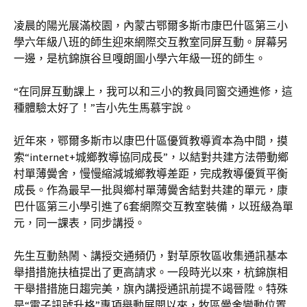
凌晨的陽光展滿校園，內蒙古鄂爾多斯市康巴什區第三小
學六年級八班的師生迎來網際交互教室同屏互動。屏幕另
一邊，是杭錦旗谷旦嘎朗圖小學六年級一班的師生。
“在同屏互動課上，我可以和三小的教員同窗交通進修，這
種體驗太好了！”吉小先生馬慕宇說。
近年來，鄂爾多斯市以康巴什區優質教導資本為中間，摸
索“internet+城鄉教導協同成長”，以結對共建方法帶動鄉
村單薄黌舍，慢慢縮減城鄉教導差距，完成教導優質平衡
成長。作為最早一批與鄉村單薄黌舍結對共建的單元，康
巴什區第三小學引進了6套網際交互教室裝備，以班級為單
元，同一課表，同步講授。
先生互動熱鬧、講授交通頻仍，對草原牧區收集通訊基本
舉措措施扶植提出了更高請求。一段時光以來，杭錦旗相
干舉措措施日趨完美，旗內講授通訊前提不竭晉陞。特殊
是“電子訊號升格”專項舉動展開以來，牧區黌舍變動位置