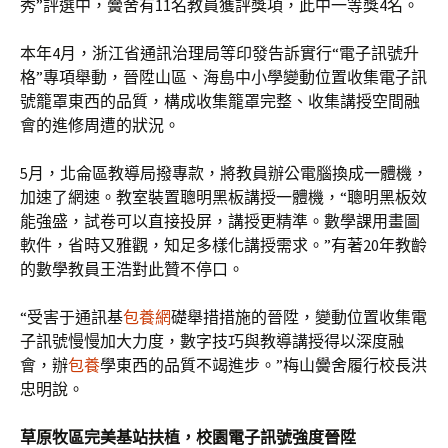
秀”評選中，黌舍有11名教員獲評獎項，此中一等獎4名。
本年4月，浙江省通訊治理局等印發告訴實行“電子訊號升
格”專項舉動，晉陞山區、海島中小學變動位置收集電子訊
號籠罩東西的品質，構成收集籠罩完整、收集講授空間融
會的進修周遭的狀況。
5月，北侖區教導局撥專款，將教員辦公電腦換成一體機，
加速了網速。教室裝置聰明黑板講授一體機，“聰明黑板效
能強盛，試卷可以直接投屏，講授更精準。數學課用畫圖
軟件，省時又雅觀，知足多樣化講授需求。”有著20年教齡
的數學教員王浩對此贊不停口。
“受害于通訊基
包養網
礎舉措措施的晉陞，變動位置收集電
子訊號慢慢加大力度，數字技巧與教導講授得以深度融
會，辦
包養
學東西的品質不竭進步。”梅山黌舍履行校長洪
忠明說。
草原牧區完美基站扶植，校園電子訊號強度晉陞