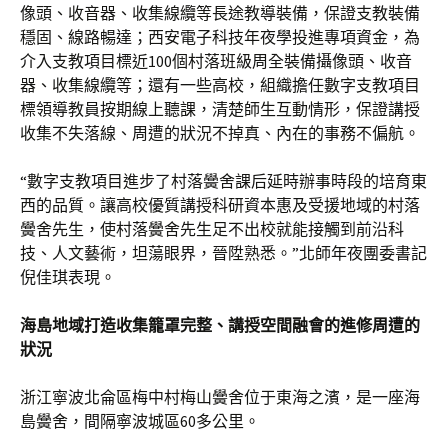
像頭、收音器、收集線纜等長途教導裝備，保證支教裝備
穩固、線路暢達；西安電子科技年夜學投進專項資金，為
介入支教項目標近100個村落班級周全裝備攝像頭、收音
器、收集線纜等；還有一些高校，組織擔任數字支教項目
標領導教員按期線上聽課，清楚師生互動情形，保證講授
收集不失落線、周遭的狀況不掉真、內在的事務不偏航。
“數字支教項目進步了村落黌舍課后延時辦事時段的培育東
西的品質。讓高校優質講授科研資本惠及受援地域的村落
黌舍先生，使村落黌舍先生足不出校就能接觸到前沿科
技、人文藝術，坦蕩眼界，晉陞熟悉。”北師年夜團委書記
倪佳琪表現。
海島地域打造收集籠罩完整、講授空間融會的進修周遭的
狀況
浙江寧波北侖區梅中村梅山黌舍位于東海之濱，是一座海
島黌舍，間隔寧波城區60多公里。