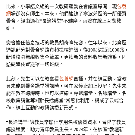
比來，小學語文組的一次教研運動在會議室睜開，現
包養
網
場卻沒有師生。本來，他們連線了寧波郊區的一所優質
黌舍，經由過程“長途講堂”不雅摩，兩邊在線上互動教
研。
黌舍擔任信息技巧的教員胡奇峰先容，往年以來，北侖區
通訊部分對黌舍網路寬頻提檔進級，從100兆提到1000兆，
新增校園無線收集全籠罩，更換新的資料收集新體系，固
態硬盤裝置籠罩一切班級。
此刻，先生可以在教室看
包養網
直播，并在線互動。當教
員未能到黌舍講堂講課時，可在家停止網上投屏；先生未
能在教室聽課時，也可以連線。專遞講堂、名師講堂、名
校收集講堂等3個“長途講堂”常態化利用，構成了云端合
作、線上互動的教研講授新形式。
“長途講堂”讓教員常態化享用名校優質資本，晉陞了教員
講授程度，助力青年教員生長。2024年，在該區“教壇新