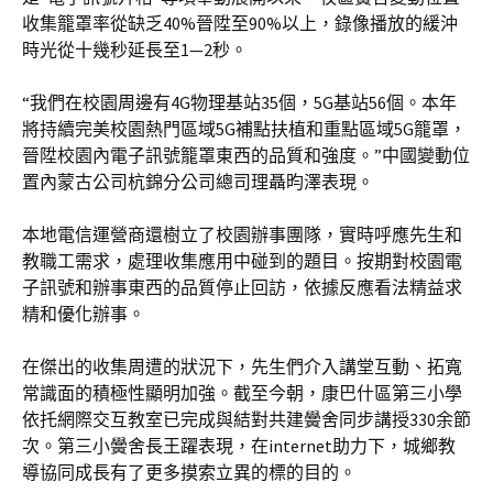
收集籠罩率從缺乏40%晉陞至90%以上，錄像播放的緩沖
時光從十幾秒延長至1—2秒。
“我們在校園周邊有4G物理基站35個，5G基站56個。本年
將持續完美校園熱門區域5G補點扶植和重點區域5G籠罩，
晉陞校園內電子訊號籠罩東西的品質和強度。”中國變動位
置內蒙古公司杭錦分公司總司理聶昀澤表現。
本地電信運營商還樹立了校園辦事團隊，實時呼應先生和
教職工需求，處理收集應用中碰到的題目。按期對校園電
子訊號和辦事東西的品質停止回訪，依據反應看法精益求
精和優化辦事。
在傑出的收集周遭的狀況下，先生們介入講堂互動、拓寬
常識面的積極性顯明加強。截至今朝，康巴什區第三小學
依托網際交互教室已完成與結對共建黌舍同步講授330余節
次。第三小黌舍長王躍表現，在internet助力下，城鄉教
導協同成長有了更多摸索立異的標的目的。