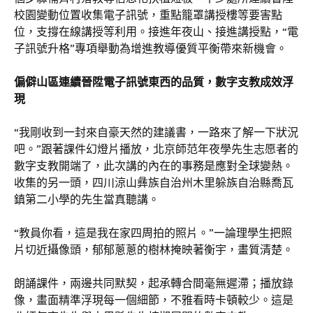
校園變動位置收集電子訊號，重點籠罩講授樓等要害點
位，支撐在線講授等利用。接進年夜山、接進講授點，“電
子訊號升格”專項舉動為增進教導優質平衡帶來新機會。
偏僻山區連續晉陞電子訊號東西的品質，數字支教成效浮
現
“我剛收到一封來自豪天然的建議書，一路來了解一下狀況
吧。”跟著課件幻燈片播放，北京師范年夜學先生志愿者的
數字支教開端了，此次講的內在的事務是應對全球變熱。
收集的另一頭，四川涼山彝族自治州木里躲族自治縣喬瓦
鎮第二小學的先生當真聽講。
“教員你看，這是我在家四周拍的照片。”一論理學生把照
片切近攝像頭，郁郁蔥蔥的樹林掩映著衡宇，畫質清楚。
朗誦課件，兩邊共同默契，起承轉合間毫無遲滯；播放錄
像，畫面精準浮現每一個細節，不雅看時卡頓較少。這是