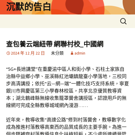
跳
沉默的告白
至
主
搜
要
尋
內
關
容
鍵
查包養云端紐帶 網聯村校_中國網
字:
2024 年 12 月 22 日
未分類
admin
“5G+長途講堂”在重慶渝中區人和街小學、石柱土家族自
治縣中益鄉小學、巫溪縣紅池壩鎮龍臺小學落地，三校同
步高清講授；依托“云—網—端”一體化技巧支持系統，寧夏
銀川市興慶區第三小學春林校區，共享北京優質教導資
本；湖北鶴峰縣無線收集籠罩黌舍講授區，認證用戶的無
線網可完成全縣教導城域網內漫游……
近年來，教導收集“高速公路”修到村落黌舍，教導數字化
成為推進村落教導高東西的品質成長的主要手腕。為進一
個步驟補齊村落教導信息化扶植短板，不少處所連續晉陞