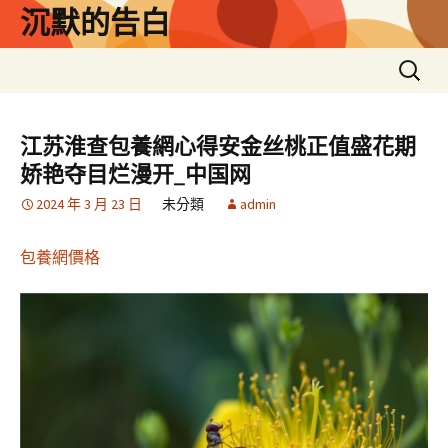
跳
沉默的告白
至
主
搜
要
尋
內
關
容
鍵
江苏淮查包養網心得安金丝桃正值盛花期
字:
娇艳夺目烂漫开_中国网
2024 年 3 月 23 日
未分類
admin
包養網價格