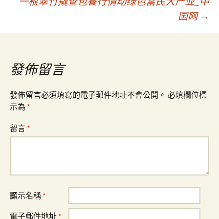
一根翠竹撬查包養行情动绿色富民大产业_中
章
国网
→
導
覽
發佈留言
發佈留言必須填寫的電子郵件地址不會公開。
必填欄位標
示為
*
留言
*
顯示名稱
*
電子郵件地址
*