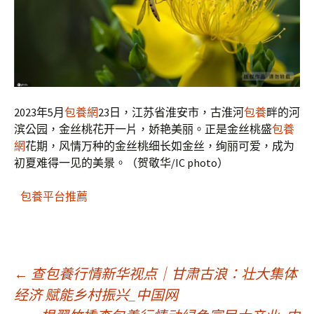
2023年5月
包養網
23日，江苏省淮安市，古淮河
包養
畔的河
滨公园，金丝桃花开一片，娇艳美丽。正是金丝桃盛
包養
網
花期，风情万种的金丝桃细长如金丝，绚丽可爱，成为
初夏难得一见的美景。（贺敬华/IC photo）
包養平台推薦
文
←
查包養行情新华视点｜甘肃古浪：壮大集体
经济 赋能乡村振兴_中国网