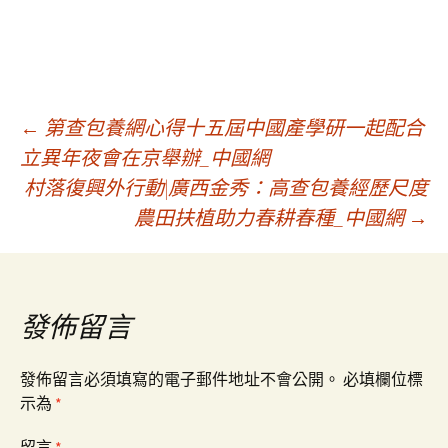
文
←
第查包養網心得十五屆中國產學研一起配合
立異年夜會在京舉辦_中國網
村落復興外行動|廣西金秀：高查包養經歷尺度
章
農田扶植助力春耕春種_中國網
→
導
覽
發佈留言
發佈留言必須填寫的電子郵件地址不會公開。
必填欄位標
示為
*
留言
*