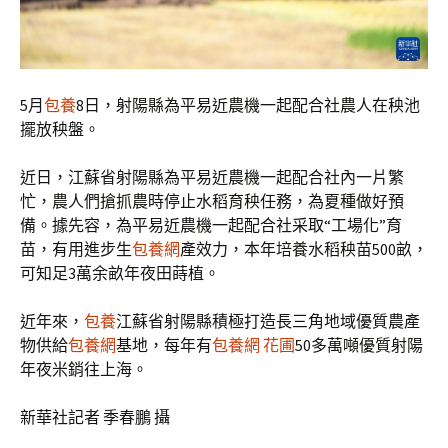
5月
包養
8日，射陽縣為平易近農機一起配合社農人在秧池
擺放秧盤。
近日，江蘇省射陽縣為平易近農機一起配合社內一片繁
忙，農人們搶抓農時停止水稻育秧任務，為夏種做好預
備。據先容，為平易近農機一起配合社采取“工場化”育
苗，有用進步生
包養網
產效力，本年培養水稻秧苗500畝，
可知足3萬余畝年夜田蒔植。
近年來，
包養
江蘇省射陽縣積極打造長三角地域優質農產
物供給
包養網
基地，每年有
包養網 花圃
50多萬噸優質射陽
年夜米銷往上海。
新華社記者 季春鵬 攝