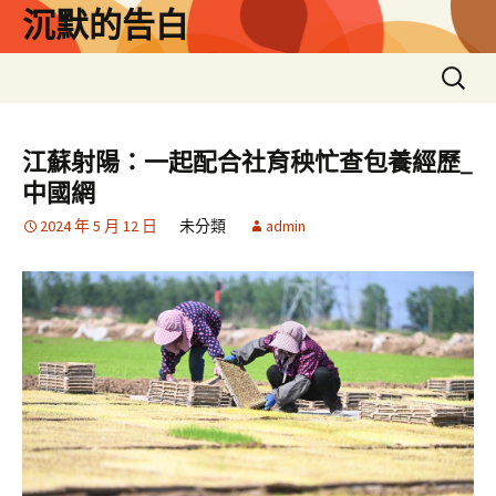
跳
沉默的告白
至
主
搜
要
尋
內
關
容
鍵
江蘇射陽：一起配合社育秧忙查包養經歷_
字:
中國網
2024 年 5 月 12 日
未分類
admin