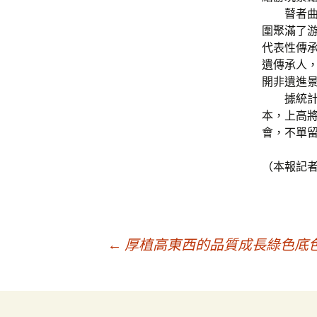
瞽者曲藝
圍聚滿了游
代表性傳
遺傳承人
開非遺進
據統計，
本，上高
會，不單留
（本報記
文
←
厚植高東西的品質成長綠色底色
章