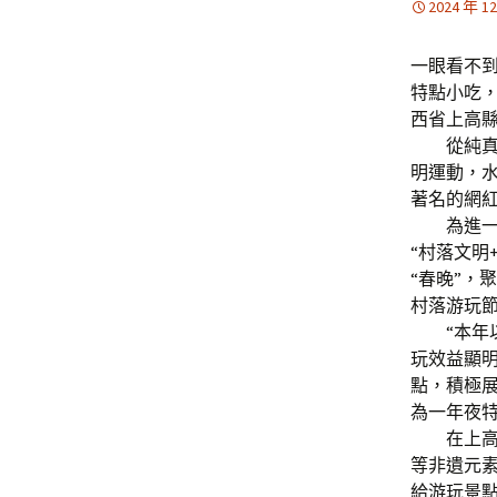
2024 年 1
一眼看不
特點小吃
西省上高
從純真的
明運動，
著名的網
為進一個
“村落文明
“春晚”，
村落游玩
“本年以
玩效益顯明
點，積極
為一年夜
在上高縣
等非遺元
給游玩景點