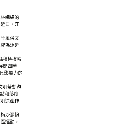
林林總總的
…近日，江
酒等風俗文
鎮成為遠近
縣積極摸索
展開四時
極具影響力的
文明帶動游
身點和落腳
文明遺產作
梅沙濕粉
景區運動，