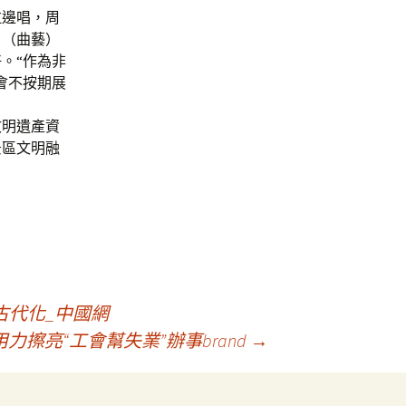
拉邊唱，周
目（曲藝）
。“作為非
會不按期展
。
文明遺產資
景區文明融
古代化_中國網
擦亮“工會幫失業”辦事brand
→