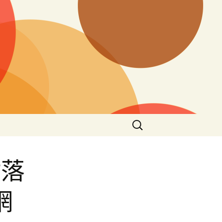
搜
尋
關
鍵
村落
字:
網