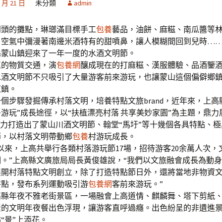
2 月 21 日
未分類
admin
到頭的攤點，琳瑯滿目標手工
包養
藝品，油餅、麻糍、南瓜醬等
，空氣中彌漫著南邊米酒特有的甜噴鼻，讓人模糊間回到兒時…
縣蒙山鎮迎來了一年一度的水酒文明節。
物質交通，演
包養網
釀成現在的打麻糍、漢服體驗、品酒鑒
水酒文明節不只吸引了大量游客前來游玩，也讓蒙山這個偏僻鄉
紅鎮。
步驟發掘傳承村落文明，培養特點文旅brand，近年來，上高
+游玩”成長途徑，以“扶植漂亮村落 共享美妙家園”為主題，鼎力
聚力打造出了蒙山川酒文明節、翰堂“馬圩”等十幾個各具特點、
節，以村落文明帶動鄉
包養
村游玩成長。
來，上高共舉行各類村落游玩節17場，招待游客20余萬人次，
。”上高縣文廣旅局局長黃俊雄說，“我們以文旅融會成長為動
展開村落特點文明創立，除了打造特點節日外，還將當地非物資
特點，發布系列運動吸引游
包養網
客前來游玩。”
年夜不雅老街景區，一場融會上高道情、麒麟舞、塔下剪紙、
素的文明年夜餐出色浮現，讓游客直呼過癮。出色紛呈的非遺進
“景”上添花。