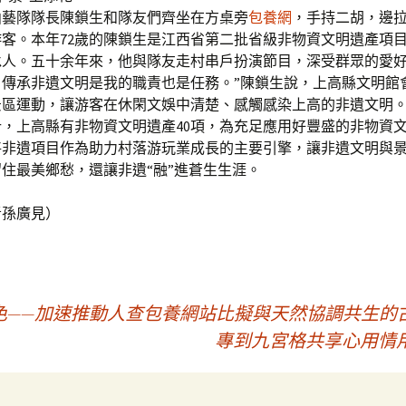
隊隊長陳鎖生和隊友們齊坐在方桌旁
包養網
，手持二胡，邊
客。本年72歲的陳鎖生是江西省第二批省級非物資文明遺產項
承人。五十余年來，他與隊友走村串戶扮演節目，深受群眾的愛好
，傳承非遺文明是我的職責也是任務。”陳鎖生說，上高縣文明館
景區運動，讓游客在休閑文娛中清楚、感觸感染上高的非遺文明
上高縣有非物資文明遺產40項，為充足應用好豐盛的非物資
將非遺項目作為助力村落游玩業成長的主要引擎，讓非遺文明與
住最美鄉愁，還讓非遺“融”進蒼生生涯。
者孫廣見）
——加速推動人查包養網站比擬與天然協調共生的
專到九宮格共享心用情用力