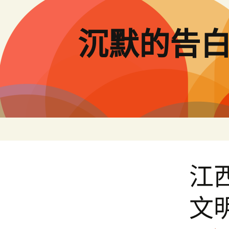
跳
至
主
沉默的告
要
內
容
江
文