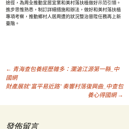
途徑，為周全推動宜居宜業和美村落扶植做好示范引領。
進步思惟熟悉，制訂詳細措施和辦法，做好和美村落扶植
專項考察，推動鄉村人居周遭的狀況整治晉陞任務再上新
臺階。
文
←
青海查包養經歷雜多：瀾滄江源第一縣_中
國網
財產展就“富平易近路” 奏響村落復興曲_中查包
章
養心得國網
→
導
覽
發佈留言