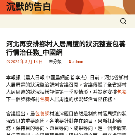
跳
沉默的告白
至
主
搜
要
尋
內
關
容
鍵
河北再安排鄉村人居周遭的狀況整查包養
字:
行情治任務_中國網
2024 年 5 月 14 日
未分類
admin
本報訊（農人日報·中國農網記者 李杰）日前，河北省鄉村
人居周遭的狀況整治調劑會議召開。會議傳遞了全省鄉村
人居周遭的狀況抽樣評價第一季度情形，并設定安排
包養
下一個步驟鄉村
包養
人居周遭的狀況整治晉陞任務。
會議提出，農
包養網
村渣滓題目依然是制約村落周遭的狀
況改良的重要原因，各地要針對存在題目，果斷扛起義
務，保持目的導向、題目導向、成果導向，進一個步驟完