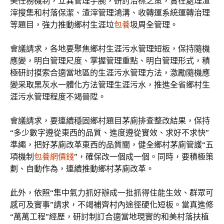
美任務機制，立異管理手腕，研討治標之策，實在處理渣
滓搜集和村落保潔、渣滓管理鴻溝、收轉運系統運轉治理
等題目，強力推動鄉村生涯垃
包養
圾周全管理。
會議請求，各地要聚焦鄉村生涯污水管理短板，保持隨機
應變，明白管理尺度、掌握管理重點、明白管理形式，積
極研討摸索合適當地區的生涯污水管理方法，激勵隨機應
變采取黑灰水一體化方法管理生涯污水，推進全省鄉村生
涯污水管理程度不竭晉陞。
會議請求，要連續穩固鄉村題目茅廁排查整改結果，保持
“多少數字遵從東西的品質、進度遵從實效、求好不求快”
準繩，把好茅廁改革東西的品質關，健全鄉村茅廁管護“五
項機制
包養網價錢
”，確保改一個成一個。同時，要積極策
劃、自動作為，連續推動鄉村茅廁改革。
此外，依照“集中氣力抓好辦成一批抓得住能生效、群眾可
感可及實事”請求，不竭補齊村內途徑硬化短板。當真進修
“萬萬工程”經歷，研討制訂合適當地現實的和美村落扶植